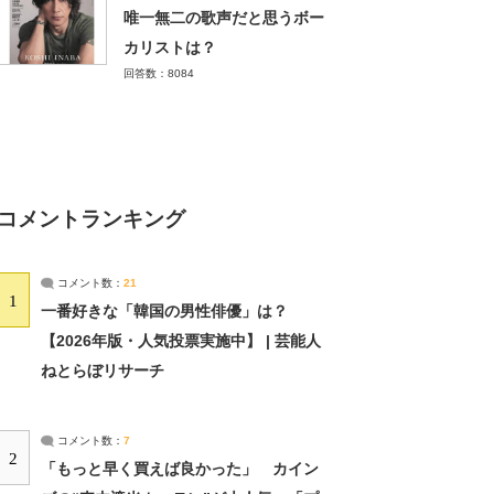
唯一無二の歌声だと思うボー
カリストは？
回答数：8084
コメントランキング
コメント数：
21
1
一番好きな「韓国の男性俳優」は？
【2026年版・人気投票実施中】 | 芸能人
ねとらぼリサーチ
コメント数：
7
2
「もっと早く買えば良かった」 カイン