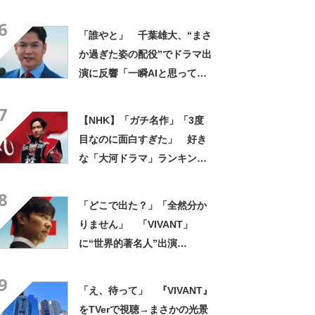
の再共演などが話題
6
「誰やと」 千葉雄大、“まさ
か過ぎた姿の配役”でドラマ出
演に反響「一瞬AIと思ってし
まった」「貫禄ありすぎ」
7
「随分ガタイが」
【NHK】「ガチ名作」「3度
目なのに面白すぎた」 好き
な「大河ドラマ」ランキン
グ！ 1位は「真田丸」
8
【2026年3月31日時点】
「どこで出た？」「全然分か
りません」 「VIVANT」
に“世界的著名人”出演
も…… まさかの姿にリアタ
9
イ後衝撃 番組サイド「分か
「え、待って」 『VIVANT』
らないのも覚悟の上」
をTVerで視聴→まさかの光景