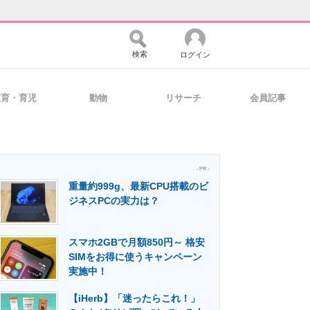
検索
ログイン
教育・育児
動物
リサーチ
会員記事
バイスの未来
好きが集まる 比べて選べる
- PR -
重量約999g、最新CPU搭載のビ
コミュニティ
マーケ×ITの今がよく分かる
ジネスPCの実力は？
スマホ2GBで月額850円～ 格安
・活用を支援
SIMをお得に使うキャンペーン
実施中！
【iHerb】「迷ったらこれ！」