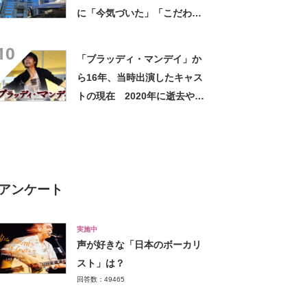
に「今気づいた」「こだわり
がすげえ」「知らなかったの
10
私だけ？」
「ブラッディ・マンデイ」か
ら16年、当時出演したキャス
トの現在 2020年に逝去や突
然引退した俳優など
アンケート
実施中
声が好きな「日本のボーカリ
スト」は？
回答数：49465