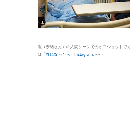
瞳（奈緒さん）の入院シーンでのオフショットで
は
「春になったら」Instagram
から）