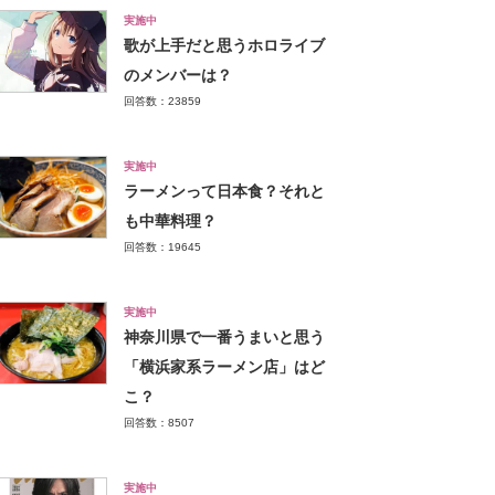
実施中
歌が上手だと思うホロライブ
のメンバーは？
回答数：23859
実施中
ラーメンって日本食？それと
も中華料理？
回答数：19645
実施中
神奈川県で一番うまいと思う
「横浜家系ラーメン店」はど
こ？
回答数：8507
実施中