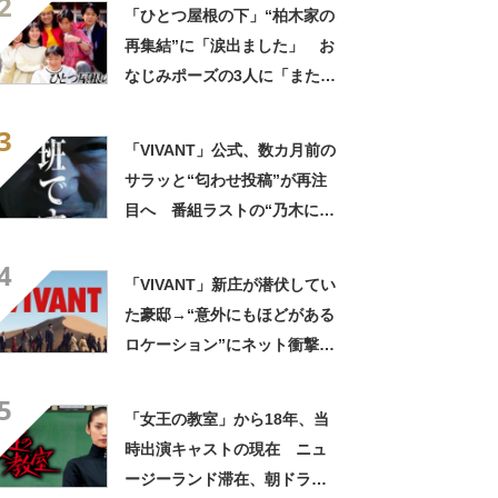
2
ジュに騒然「誰かわかりませ
「ひとつ屋根の下」“柏木家の
ん」
再集結”に「涙出ました」 お
なじみポーズの3人に「また見
れて感激」「あんちゃんやち
3
ぃ兄ちゃんとも会えると良
「VIVANT」公式、数カ月前の
い」
サラッと“匂わせ投稿”が再注
目へ 番組ラストの“乃木にら
む謎の男”巡り…… 「このこ
4
と？」「ただものではない
「VIVANT」新庄が潜伏してい
な？」
た豪邸→“意外にもほどがある
ロケーション”にネット衝撃
「タイじゃなかったんだ」
5
「まさかすぎる」
「女王の教室」から18年、当
時出演キャストの現在 ニュ
ージーランド滞在、朝ドラで