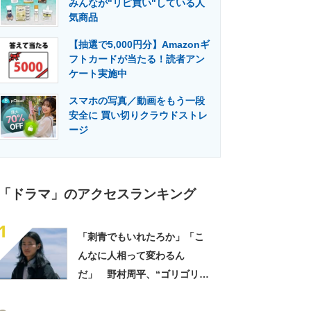
みんなが"リピ買い"している人
門メディア
建設×テクノロジーの最前線
気商品
【抽選で5,000円分】Amazonギ
フトカードが当たる！読者アン
ケート実施中
スマホの写真／動画をもう一段
安全に 買い切りクラウドストレ
ージ
「ドラマ」のアクセスランキング
1
「刺青でもいれたろか」「こ
んなに人相って変わるん
だ」 野村周平、“ゴリゴリタ
トゥー＆眉毛全剃り”の激変ビ