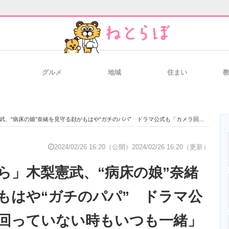
グルメ
地域
住まい
と未来を見通す
スマホと通信の最新トレンド
進化するPCとデ
病床の娘”奈緒を見守る顔がもはや“ガチのパパ” ドラマ公式も「カメラ回っていない時もいつも一緒」
のいまが分かる
企業ITのトレンドを詳説
経営リーダーの
2024/02/26 16:20（公開）
2024/02/26 16:20（更新）
ら」木梨憲武、“病床の娘”奈緒
T製品の総合サイト
IT製品の技術・比較・事例
製造業のIT導入
もはや“ガチのパパ” ドラマ公
回っていない時もいつも一緒」