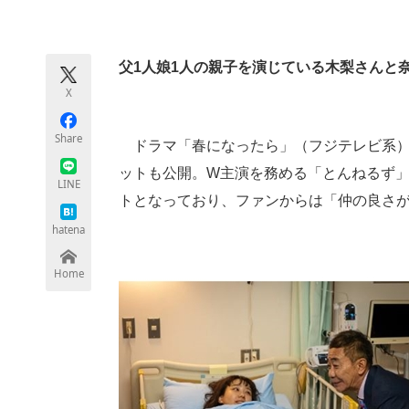
モノづくり技術者専門サイト
エレクトロ
父1人娘1人の親子を演じている木梨さんと
X
ちょっと気になるネットの話題
Share
ドラマ「春になったら」（フジテレビ系）の公式
ットも公開。W主演を務める「とんねるず」
LINE
トとなっており、ファンからは「仲の良さ
hatena
Home