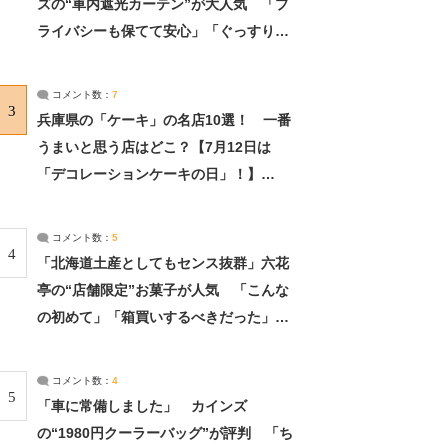
ズの“車内遮光カーテン”が大人気 「プ
ライバシーも保てて安心」「ぐっすり眠
れました」（2/2） | ライフ ねとらぼリ
サーチ：2ページ目
コメント数：
7
3
兵庫県の「ケーキ」の名店10選！ 一番
うまいと思う店はどこ？【7月12日は
「デコレーションケーキの日」！】
（2/4） | 兵庫県 ねとらぼリサーチ：2ペ
ージ目
コメント数：
5
4
「北海道土産としてもセンス抜群」六花
亭の“店舗限定”お菓子が人気 「こんな
の初めて」「箱買いするべきだった」
（1/2） | 北海道 ねとらぼリサーチ
コメント数：
4
5
「車に常備しました」 カインズ
の“1980円クーラーバッグ”が評判 「ち