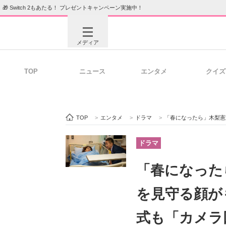
🎁 Switch 2もあたる！ プレゼントキャンペーン実施中！
メディア
TOP
ニュース
エンタメ
クイズ
注目記事を集めた総合ページ
ITの今
TOP
>
エンタメ
>
ドラマ
>
「春になったら」木梨憲武、“
ビジネスと働き方のヒント
AI活用
ドラマ
「春になった
ITエンジニア向け専門サイト
企業向けI
を見守る顔が
式も「カメラ