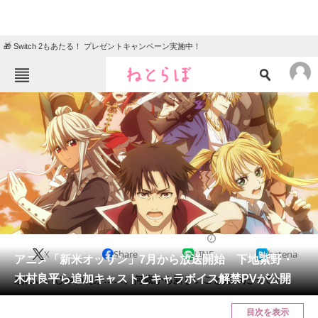
🎁 Switch 2もあたる！ プレゼントキャンペーン実施中！
ねとらぼメニュー
TOP
ニュース
エンタメ
クイズ
グルメ
地域
住まい
教育・育児
動物
リサーチ
2024/02/26 20:01（公開）
X
Share
LINE
hatena
会員記事
アニメ「新米オッサン」7月から放送開始 下地紫野・
木村良平ら追加キャストとキャラボイス解禁PVが公開
別にいいじゃねぇか……。何歳から新しいこと始めたって！
メディア
目次を表示
注目記事を集めた総合ページ