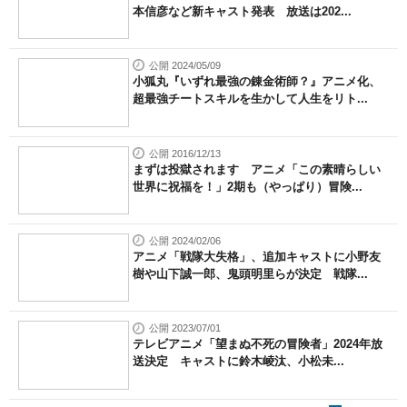
本信彦など新キャスト発表 放送は202...
公開 2024/05/09
小狐丸『いずれ最強の錬金術師？』アニメ化、
超最強チートスキルを生かして人生をリト...
公開 2016/12/13
まずは投獄されます アニメ「この素晴らしい
世界に祝福を！」2期も（やっぱり）冒険...
公開 2024/02/06
アニメ「戦隊大失格」、追加キャストに小野友
樹や山下誠一郎、鬼頭明里らが決定 戦隊...
公開 2023/07/01
テレビアニメ「望まぬ不死の冒険者」2024年放
送決定 キャストに鈴木崚汰、小松未...