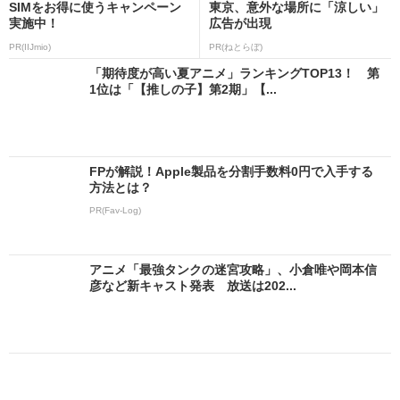
SIMをお得に使うキャンペーン
東京、意外な場所に「涼しい」
実施中！
広告が出現
PR(IIJmio)
PR(ねとらぼ)
「期待度が高い夏アニメ」ランキングTOP13！ 第
1位は「【推しの子】第2期」【...
FPが解説！Apple製品を分割手数料0円で入手する
方法とは？
PR(Fav-Log)
アニメ「最強タンクの迷宮攻略」、小倉唯や岡本信
彦など新キャスト発表 放送は202...