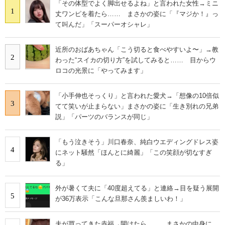
「その体型でよく脚出せるよね」と言われた女性→ミニ
1
丈ワンピを着たら…… まさかの姿に「『マジか！』っ
て叫んだ」「スーパーオシャレ」
近所のおばあちゃん「こう切ると食べやすいよ〜」→教
2
わった“スイカの切り方”を試してみると…… 目からウ
ロコの光景に「やってみます」
「小手伸也そっくり」と言われた愛犬→「想像の10倍似
3
てて笑いが止まらない」まさかの姿に「生き別れの兄弟
説」「パーツのバランスが同じ」
「もう泣きそう」川口春奈、純白ウエディングドレス姿
4
にネット騒然「ほんとに綺麗」「この笑顔が切なすぎ
る」
外が暑くて夫に「40度超えてる」と連絡→目を疑う展開
5
が36万表示「こんな旦那さん羨ましいわ！」
夫が買ってきた赤福→開けたら…… まさかの中身に