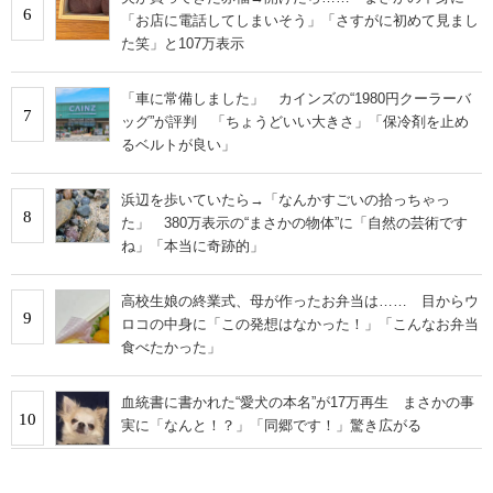
6
「お店に電話してしまいそう」「さすがに初めて見まし
た笑」と107万表示
「車に常備しました」 カインズの“1980円クーラーバ
7
ッグ”が評判 「ちょうどいい大きさ」「保冷剤を止め
るベルトが良い」
浜辺を歩いていたら→「なんかすごいの拾っちゃっ
8
た」 380万表示の“まさかの物体”に「自然の芸術です
ね」「本当に奇跡的」
高校生娘の終業式、母が作ったお弁当は…… 目からウ
9
ロコの中身に「この発想はなかった！」「こんなお弁当
食べたかった」
血統書に書かれた“愛犬の本名”が17万再生 まさかの事
10
実に「なんと！？」「同郷です！」驚き広がる