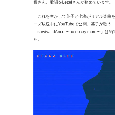
響さん、歌唱をLezelさんが務めています。
これを生かして英子と七海がリアル楽曲を
ーズ放送中にYouTubeで公開。英子が歌
「survival dAnce 〜no no cry 
た。