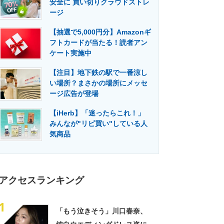
安全に 買い切りクラウドストレ
門メディア
建設×テクノロジーの最前線
ージ
【抽選で5,000円分】Amazonギ
フトカードが当たる！読者アン
ケート実施中
【注目】地下鉄の駅で一番涼し
い場所？まさかの場所にメッセ
ージ広告が登場
【iHerb】「迷ったらこれ！」
みんなが"リピ買い"している人
気商品
アクセスランキング
1
「もう泣きそう」川口春奈、