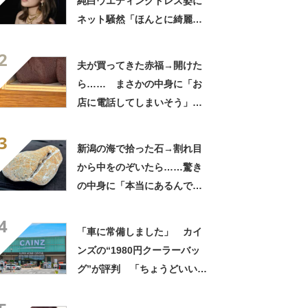
純白ウエディングドレス姿に
ネット騒然「ほんとに綺麗」
「この笑顔が切なすぎる」
2
夫が買ってきた赤福→開けた
ら…… まさかの中身に「お
店に電話してしまいそう」
「さすがに初めて見ました
3
笑」と107万表示
新潟の海で拾った石→割れ目
から中をのぞいたら……驚き
の中身に「本当にあるんです
ね！」「お宝だ」
4
「車に常備しました」 カイ
ンズの“1980円クーラーバッ
グ”が評判 「ちょうどいい大
きさ」「保冷剤を止めるベル
トが良い」