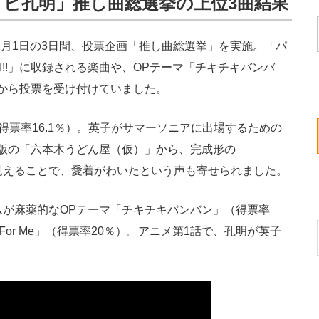
ピ孔明」推し曲総選挙の上位3曲結果
2月1日の3日間、投票企画「推し曲総選挙」を実施。「パ
AMORI!!」に収録される楽曲や、OPテーマ「チキチキバンバ
曲から投票を受け付けていました。
得票率16.1％）。英子がサマーソニアに出場するための
版の「六本木うどん屋（仮）」から、完成形の
が見えることで、愛着がわいたという声も寄せられました。
が麻薬的なOPテーマ「チキチキバンバン」（得票率
zy For Me」（得票率20％）。アニメ第1話で、孔明が英子
。