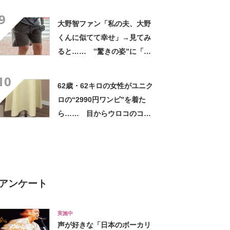
評 「615グラムで軽い」
9
「たくさん入る」「満員電車
大野智ファン「私の夫、大野
に乗りやすくなった」
くんに似てて幸せ」→見てみ
ると…… ‟驚きの姿”に「最
高すぎません？」「本物かと
10
思いました！」
62歳・62キロの女性がユニク
ロの“2990円ワンピ”を着た
ら…… 目からウロコのコー
デに「全色ほしいくらい」
「参考になりました」
アンケート
実施中
声が好きな「日本のボーカリ