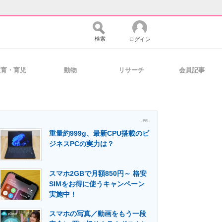
検索
ログイン
教育・育児
動物
リサーチ
会員記事
バイスの未来
好きが集まる 比べて選べる
- PR -
重量約999g、最新CPU搭載のビ
コミュニティ
マーケ×ITの今がよく分かる
ジネスPCの実力は？
スマホ2GBで月額850円～ 格安
・活用を支援
SIMをお得に使うキャンペーン
実施中！
スマホの写真／動画をもう一段