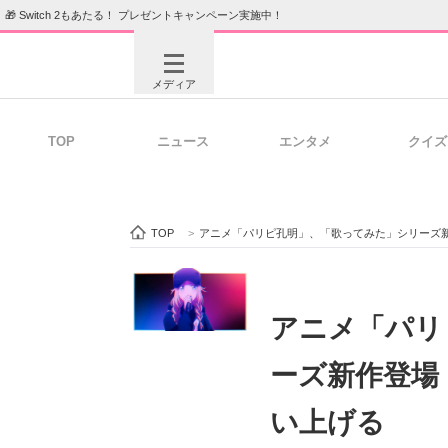
🎁 Switch 2もあたる！ プレゼントキャンペーン実施中！
メディア
TOP
ニュース
エンタメ
クイズ
注目記事を集めた総合ページ
ITの今
TOP
>
アニメ「パリピ孔明」、「歌ってみた」シリーズ
ビジネスと働き方のヒント
AI活用
アニメ「パリ
ーズ新作登場
ITエンジニア向け専門サイト
企業向けI
い上げる