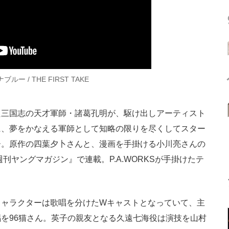
ー / THE FIRST TAKE
三国志の天才軍師・諸葛孔明が、駆け出しアーティスト
に、夢をかなえる軍師として知略の限りを尽くしてスター
ー。原作の四葉夕卜さんと、漫画を手掛ける小川亮さんの
刊ヤングマガジン』で連載。P.A.WORKSが手掛けたテ
ャラクターは歌唱を分けたWキャストとなっていて、主
を96猫さん。英子の親友となる久遠七海役は演技を山村