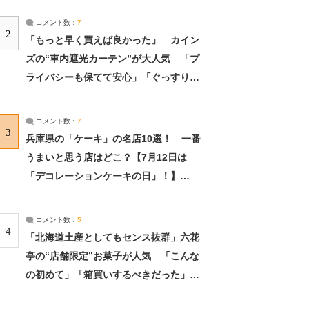
コメント数：
7
2
「もっと早く買えば良かった」 カイン
ズの“車内遮光カーテン”が大人気 「プ
ライバシーも保てて安心」「ぐっすり眠
れました」（2/2） | ライフ ねとらぼリ
サーチ：2ページ目
コメント数：
7
3
兵庫県の「ケーキ」の名店10選！ 一番
うまいと思う店はどこ？【7月12日は
「デコレーションケーキの日」！】
（2/4） | 兵庫県 ねとらぼリサーチ：2ペ
ージ目
コメント数：
5
4
「北海道土産としてもセンス抜群」六花
亭の“店舗限定”お菓子が人気 「こんな
の初めて」「箱買いするべきだった」
（1/2） | 北海道 ねとらぼリサーチ