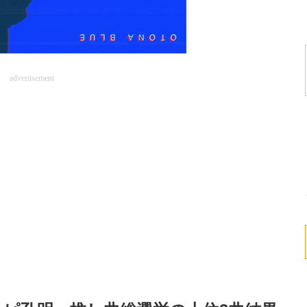
advertisement