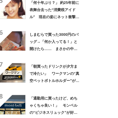
5
「何十年ぶり？」 約25年前に
表舞台去った“消費税アイド
ル” 現在の姿にネット衝撃
「いくつになってもかわい
6
い」「また会えるなんて」
しまむらで買った3000円のバ
ッグ→「何か入ってる！」と
開けたら…… まさかの中身
に「買いに走った」「コスパ
7
良すぎる」
「朝買ったドリンクが夕方ま
で冷たい」 ワークマンの“真
空ペットボトルホルダー”が大
好評 「車の中でも冷え冷
8
え」「もっと早く買えばよか
「通勤用に買ったけど、めち
った」
ゃくちゃ良い！」 モンベル
の“ビジネスリュック”が好