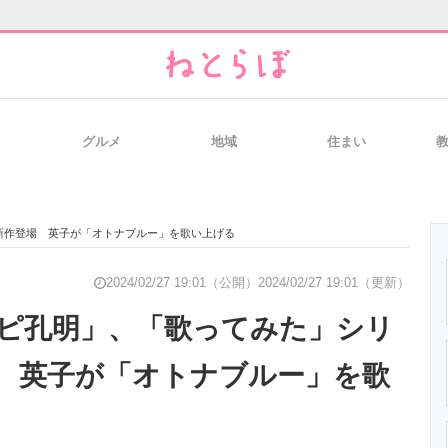
グルメ
地域
住まい
と未来を見通す
スマホと通信の最新トレンド
進化するPCとデ
新作登場 英子が「オトナブルー」を歌い上げる
のいまが分かる
企業ITのトレンドを詳説
経営リーダーの
2024/02/27 19:01（公開）
2024/02/27 19:01（更新）
ピ孔明」、「歌ってみた」シリ
 英子が「オトナブルー」を歌
T製品の総合サイト
IT製品の技術・比較・事例
製造業のIT導入