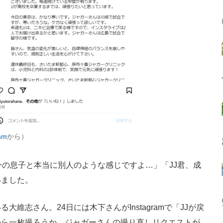
am
から）
の息子と本当に別人のような感じですよ…」「JJ君、成
いました。
志さん。24日には木下さんがInstagramで「JJが戻
から一枚撮ろうか。ジャガーさんの撮り直しリクエストが