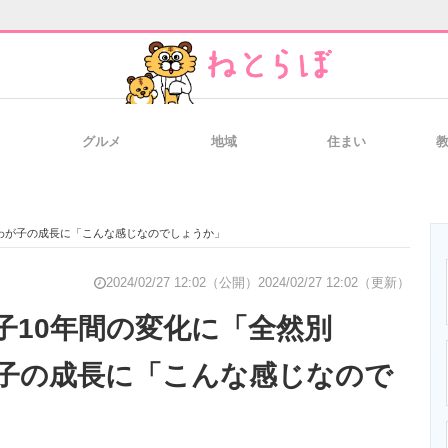
グルメ
地域
住まい
と未来を見通す
スマホと通信の最新トレンド
進化するPCとデ
わが子の成長に「こんな感じなのでしょうか」
のいまが分かる
企業ITのトレンドを詳説
経営リーダーの
2024/02/27 12:02（公開）
2024/02/27 12:02（更新）
子10年間の変化に「全然別
子の成長に「こんな感じなので
T製品の総合サイト
IT製品の技術・比較・事例
製造業のIT導入