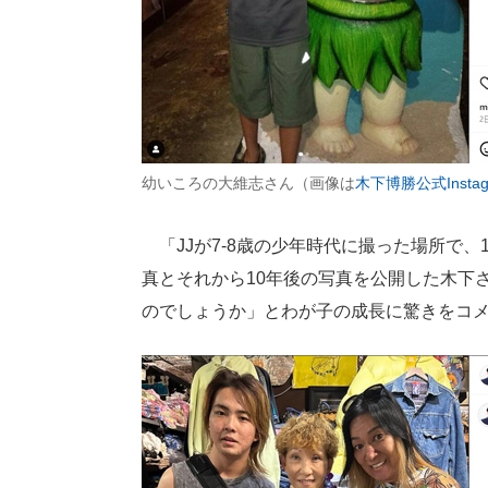
幼いころの大維志さん（画像は
木下博勝公式Instag
「JJが7-8歳の少年時代に撮った場所で
真とそれから10年後の写真を公開した木下
のでしょうか」とわが子の成長に驚きをコ