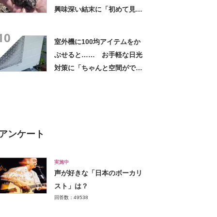
興味深い結末に「初めて見
た」「こんなデカくなん
10
の？」投稿者に話を聞いた
室外機に100均アイテムをか
ぶせると…… お手軽な日光
対策に「ちゃんと空間ができ
てグー」「これで楽します」
アンケート
実施中
声が好きな「日本のボーカリ
スト」は？
回答数：49538