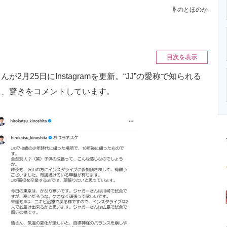
ニクス専門サイト
電子設計の基本と応用
エネルギーの専
のとほのか
目次を表示
25日にInstagramを更新。“JJ”の愛称で知られる
し、驚きをコメントしています。