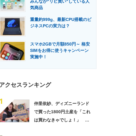
みんなが"リピ買い"している人
門メディア
建設×テクノロジーの最前線
気商品
重量約999g、最新CPU搭載のビ
ジネスPCの実力は？
スマホ2GBで月額850円～ 格安
SIMをお得に使うキャンペーン
実施中！
アクセスランキング
1
仲里依紗、ディズニーランド
で買った1800円土産を「これ
は買わなきゃでしょ！」
「すっごい上手お買い物」と