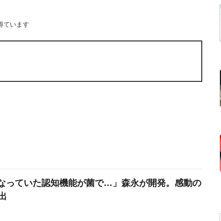
得ています
なっていた認知機能が菌で…」森永が開発。感動の
出