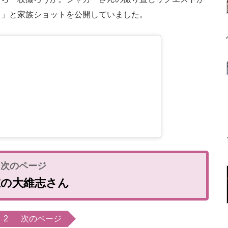
）」と家族ショットを公開していました。
在の大維志さん
2
次のページ