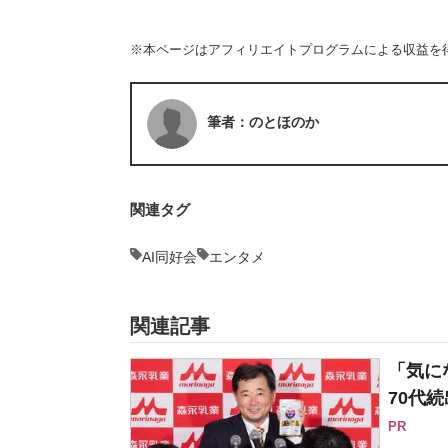
※本ページはアフィリエイトプログラムによる収益を
筆者：のとほのか
関連タグ
AI同好会
エンタメ
関連記事
「気に
70代続
PR