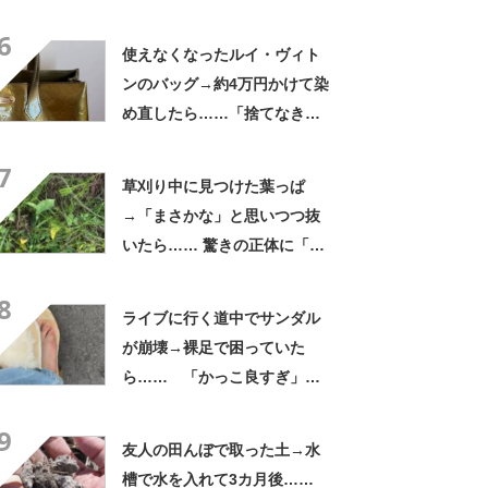
普段使いにも最適」「汗をか
6
いてもすぐ乾く」「全てに大
使えなくなったルイ・ヴィト
満足しています」
ンのバッグ→約4万円かけて染
め直したら……「捨てなきゃ
よかった」「そういう使い道
7
もあったのか」
草刈り中に見つけた葉っぱ
→「まさかな」と思いつつ抜
いたら…… 驚きの正体に「お
宝やね」「生命力すごい」
8
ライブに行く道中でサンダル
が崩壊→裸足で困っていた
ら…… 「かっこ良すぎ」ま
さかの展開に感動「こういう
9
人に私もなりたい」
友人の田んぼで取った土→水
槽で水を入れて3カ月後……