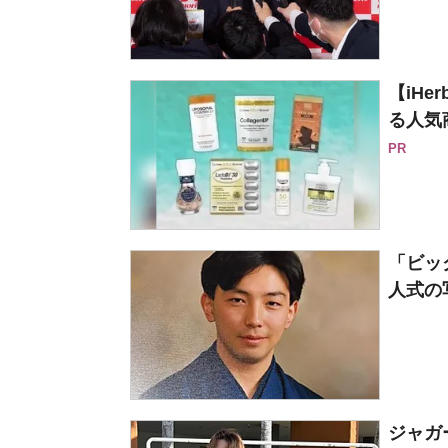
【iH
る人気
PR
「ビッ
人式の写
ジャガ