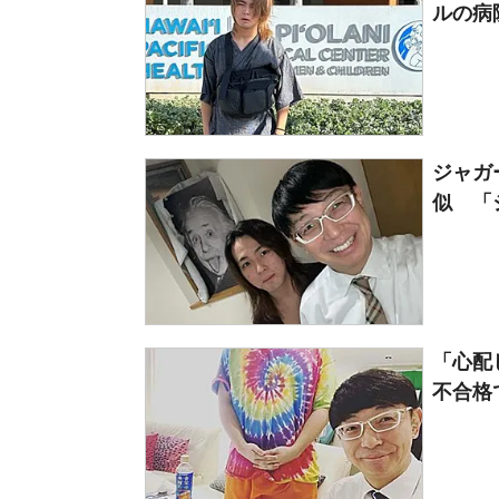
ルの病
ジャガ
似 「
「心配
不合格