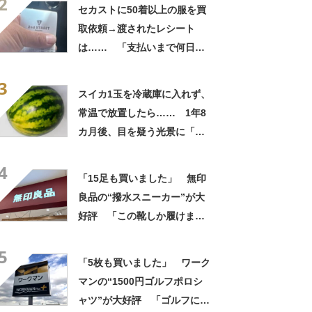
2
自画自賛
セカストに50着以上の服を買
取依頼→渡されたレシート
は…… 「支払いまで何日か
待たされた」衝撃的な光景に
3
「この値段はヤバすぎ」
スイカ1玉を冷蔵庫に入れず、
常温で放置したら…… 1年8
カ月後、目を疑う光景に「ヤ
バいヤバいヤバい」「えっ、
4
こんな姿に……!?」
「15足も買いました」 無印
良品の“撥水スニーカー”が大
好評 「この靴しか履けませ
ん」「本当に疲れにくい」
5
「一生買い続けます」
「5枚も買いました」 ワーク
マンの“1500円ゴルフポロシ
ャツ”が大好評 「ゴルフにも