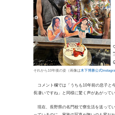
それから10年後の姿（画像は
木下博勝公式Instagr
コメント欄では「うちも10年前の息子と今
長凄いですね」と同様に驚く声があがって
現在、長野県の名門校で寮生活を送っている大維
っているのに、家族の写真が無いのも変だ