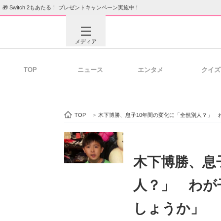
🎁 Switch 2もあたる！ プレゼントキャンペーン実施中！
メディア
TOP
ニュース
エンタメ
クイズ
注目記事を集めた総合ページ
ITの今
TOP
>
木下博勝、息子10年間の変化に「全然別人？」 
ビジネスと働き方のヒント
AI活用
木下博勝、息
人？」 わが
ITエンジニア向け専門サイト
企業向けI
しょうか」