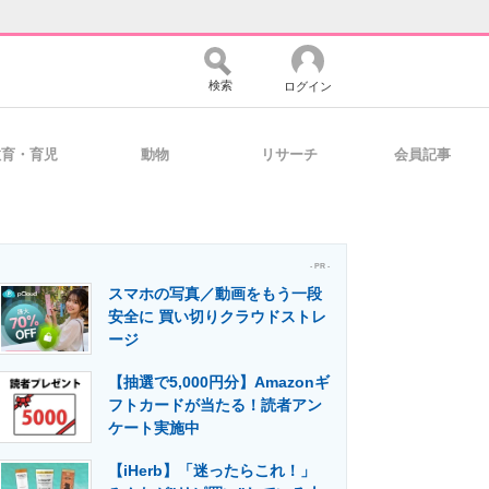
検索
ログイン
教育・育児
動物
リサーチ
会員記事
バイスの未来
好きが集まる 比べて選べる
- PR -
スマホの写真／動画をもう一段
コミュニティ
マーケ×ITの今がよく分かる
安全に 買い切りクラウドストレ
ージ
【抽選で5,000円分】Amazonギ
・活用を支援
フトカードが当たる！読者アン
ケート実施中
【iHerb】「迷ったらこれ！」