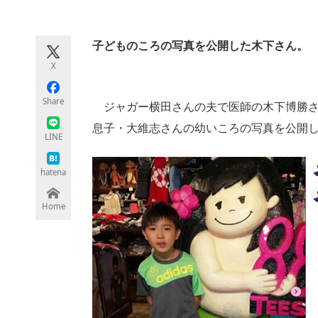
モノづくり技術者専門サイト
エレクトロ
子どものころの写真を公開した木下さん。
X
ちょっと気になるネットの話題
Share
ジャガー横田さんの夫で医師の木下博勝さんが2月
息子・大維志さんの幼いころの写真を公開
LINE
hatena
Home