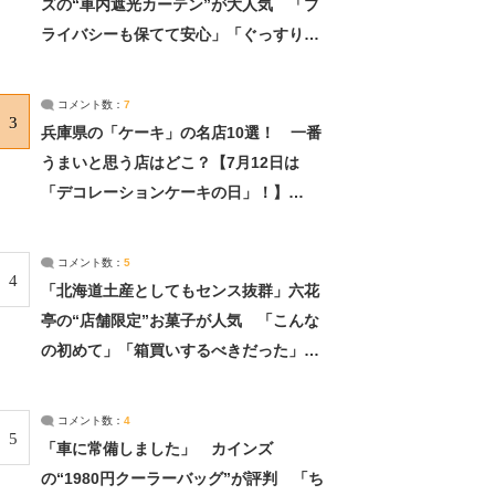
ズの“車内遮光カーテン”が大人気 「プ
ライバシーも保てて安心」「ぐっすり眠
れました」（2/2） | ライフ ねとらぼリ
サーチ：2ページ目
コメント数：
7
3
兵庫県の「ケーキ」の名店10選！ 一番
うまいと思う店はどこ？【7月12日は
「デコレーションケーキの日」！】
（2/4） | 兵庫県 ねとらぼリサーチ：2ペ
ージ目
コメント数：
5
4
「北海道土産としてもセンス抜群」六花
亭の“店舗限定”お菓子が人気 「こんな
の初めて」「箱買いするべきだった」
（1/2） | 北海道 ねとらぼリサーチ
コメント数：
4
5
「車に常備しました」 カインズ
の“1980円クーラーバッグ”が評判 「ち