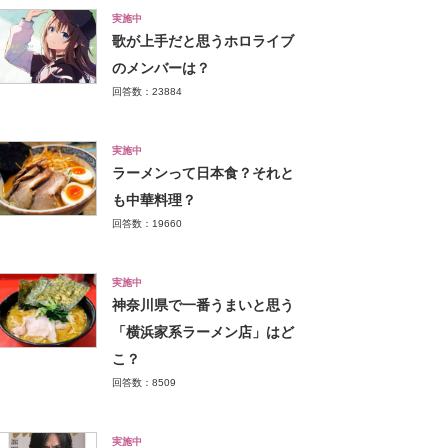
実施中
歌が上手だと思うホロライブ
のメンバーは？
回答数：23884
実施中
ラーメンって日本食？それと
も中華料理？
回答数：19660
実施中
神奈川県で一番うまいと思う
「横浜家系ラーメン店」はど
こ？
回答数：8509
実施中