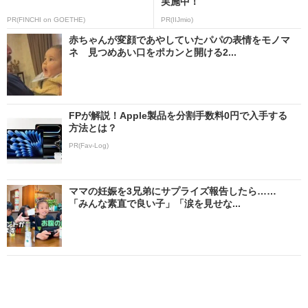
実施中！
PR(FINCHI on GOETHE)
PR(IIJmio)
赤ちゃんが変顔であやしていたパパの表情をモノマ
ネ 見つめあい口をポカンと開ける2...
FPが解説！Apple製品を分割手数料0円で入手する
方法とは？
PR(Fav-Log)
ママの妊娠を3兄弟にサプライズ報告したら……
「みんな素直で良い子」「涙を見せな...