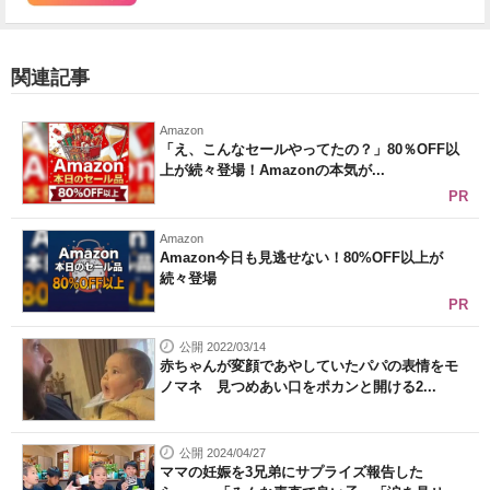
関連記事
Amazon
「え、こんなセールやってたの？」80％OFF以
上が続々登場！Amazonの本気が...
PR
Amazon
Amazon今日も見逃せない！80%OFF以上が
続々登場
PR
公開 2022/03/14
赤ちゃんが変顔であやしていたパパの表情をモ
ノマネ 見つめあい口をポカンと開ける2...
公開 2024/04/27
ママの妊娠を3兄弟にサプライズ報告した