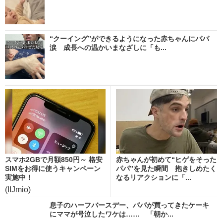
“クーイング”ができるようになった赤ちゃんにパパ
涙 成長への温かいまなざしに「も...
スマホ2GBで月額850円～ 格安
赤ちゃんが初めて“ヒゲをそった
SIMをお得に使うキャンペーン
パパ”を見た瞬間 抱きしめたく
実施中！
なるリアクションに「...
(IIJmio)
息子のハーフバースデー、パパが買ってきたケーキ
にママが号泣したワケは…… 「朝か...