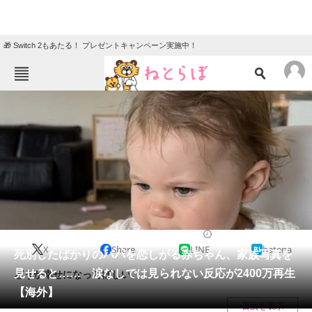
🎁 Switch 2もあたる！ プレゼントキャンペーン実施中！
ねとらぼメニュー
TOP
ニュース
エンタメ
クイズ
グルメ
地域
住まい
教育・育児
動物
リサーチ
2024/02/28 21:00（公開）
X
Share
LINE
hatena
会員記事
死別したばかりのパパを恋しがる赤ちゃん、家族写真を
見せると…… 涙なしでは見られない反応が2400万再生
どうか幸せになってほしい。
メディア
【海外】
目次を表示
注目記事を集めた総合ページ