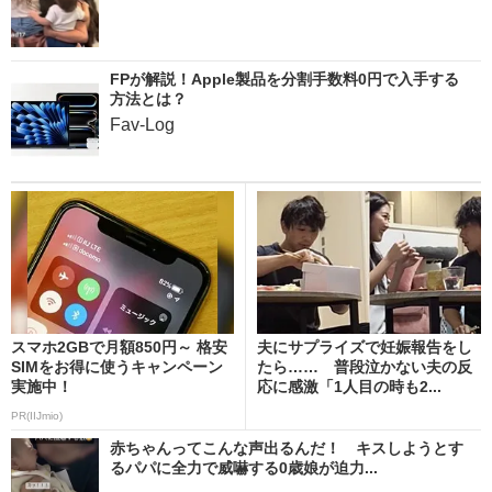
FPが解説！Apple製品を分割手数料0円で入手する
方法とは？
Fav-Log
スマホ2GBで月額850円～ 格安
夫にサプライズで妊娠報告をし
SIMをお得に使うキャンペーン
たら…… 普段泣かない夫の反
実施中！
応に感激「1人目の時も2...
PR(IIJmio)
赤ちゃんってこんな声出るんだ！ キスしようとす
るパパに全力で威嚇する0歳娘が迫力...