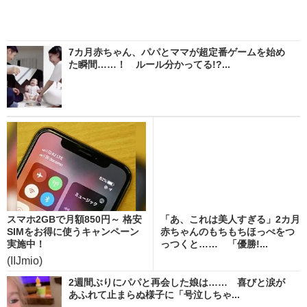
7カ月赤ちゃん、パパとママが超定番ゲームを始め
た瞬間……！ ルール分かってる!?...
スマホ2GBで月額850円～ 格安
「あ、これは美人すぎる」2カ月
SIMをお得に使うキャンペーン
赤ちゃんのもちもちほっぺをつ
実施中！
っつくと…… 「優勝!...
(IIJmio)
2週間ぶりにパパと再会した娘は…… 喜びと涙が
あふれて止まらぬ様子に「号泣しちゃ...