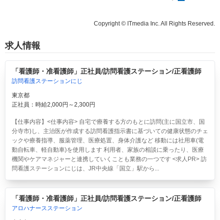
Copyright © ITmedia Inc. All Rights Reserved.
求人情報
「看護師・准看護師」正社員/訪問看護ステーション/正看護師
訪問看護ステーションにじ
東京都
正社員：時給2,000円～2,300円
【仕事内容】<仕事内容> 自宅で療養する方のもとに訪問(主に国立市、国
分寺市)し、主治医が作成する訪問看護指示書に基づいての健康状態のチェ
ックや療養指導、服薬管理、医療処置、身体介護など 移動には社用車(電
動自転車、軽自動車)を使用します 利用者、家族の相談に乗ったり、医療
機関やケアマネジャーと連携していくことも業務の一つです <求人PR> 訪
問看護ステーションにじは、JR中央線「国立」駅から...
「看護師・准看護師」正社員/訪問看護ステーション/正看護師
アロハナースステーション