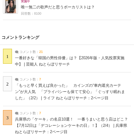
実施中
唯一無二の歌声だと思うボーカリストは？
回答数：8100
コメントランキング
コメント数：
21
1
一番好きな「韓国の男性俳優」は？【2026年版・人気投票実施
中】 | 芸能人 ねとらぼリサーチ
コメント数：
7
2
「もっと早く買えば良かった」 カインズの“車内遮光カーテ
ン”が大人気 「プライバシーも保てて安心」「ぐっすり眠れま
した」（2/2） | ライフ ねとらぼリサーチ：2ページ目
コメント数：
7
3
兵庫県の「ケーキ」の名店10選！ 一番うまいと思う店はどこ？
【7月12日は「デコレーションケーキの日」！】（2/4） | 兵庫県
ねとらぼリサーチ：2ページ目