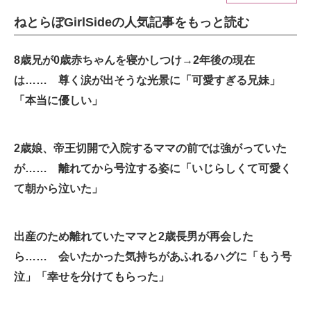
ねとらぼGirlSideの人気記事をもっと読む
ITの今と未来を見通す
スマホと通信の最新トレンド
8歳兄が0歳赤ちゃんを寝かしつけ→2年後の現在
は…… 尊く涙が出そうな光景に「可愛すぎる兄妹」
進化するPCとデバイスの未来
「本当に優しい」
好きが集まる 比べて選べる
2歳娘、帝王切開で入院するママの前では強がっていた
ビジネスと働き方のヒント
が…… 離れてから号泣する姿に「いじらしくて可愛く
AI活用のいまが分かる
て朝から泣いた」
企業ITのトレンドを詳説
出産のため離れていたママと2歳長男が再会した
経営リーダーのコミュニティ
ら…… 会いたかった気持ちがあふれるハグに「もう号
マーケ×ITの今がよく分かる
泣」「幸せを分けてもらった」
ITエンジニア向け専門サイト