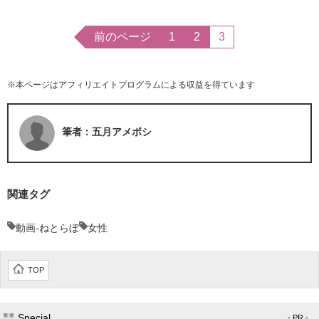
前のページ
1
2
3
※本ページはアフィリエイトプログラムによる収益を得ています
筆者：五月アメボシ
関連タグ
動画-ねとらぼ
女性
TOP
Special
- PR -