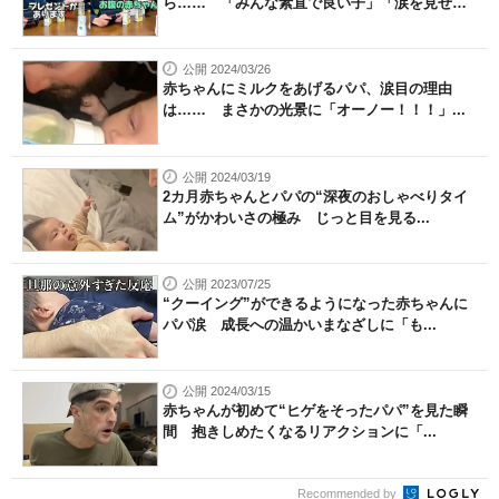
ら…… 「みんな素直で良い子」「涙を見せ
な...
公開 2024/03/26
赤ちゃんにミルクをあげるパパ、涙目の理由
は…… まさかの光景に「オーノー！！！」...
公開 2024/03/19
2カ月赤ちゃんとパパの“深夜のおしゃべりタイ
ム”がかわいさの極み じっと目を見る...
公開 2023/07/25
“クーイング”ができるようになった赤ちゃんに
パパ涙 成長への温かいまなざしに「も...
公開 2024/03/15
赤ちゃんが初めて“ヒゲをそったパパ”を見た瞬
間 抱きしめたくなるリアクションに「...
Recommended by