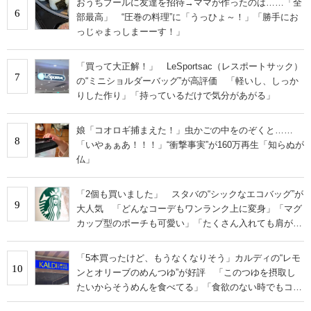
おうちプールに友達を招待→ママが作ったのは……「全
6
部最高」 “圧巻の料理”に「うっひょ～！」「勝手にお
っじゃまっしまーーす！」
「買って大正解！」 LeSportsac（レスポートサック）
7
の“ミニショルダーバッグ”が高評価 「軽いし、しっか
りした作り」「持っているだけで気分があがる」
娘「コオロギ捕まえた！」虫かごの中をのぞくと……
8
「いやぁぁあ！！！」“衝撃事実”が160万再生「知らぬが
仏」
「2個も買いました」 スタバの“シックなエコバッグ”が
9
大人気 「どんなコーデもワンランク上に変身」「マグ
カップ型のポーチも可愛い」「たくさん入れても肩が痛
くならない」
「5本買ったけど、もうなくなりそう」カルディの“レモ
10
ンとオリーブのめんつゆ”が好評 「このつゆを摂取し
たいからそうめんを食べてる」「食欲のない時でもコレ
で食べられる」