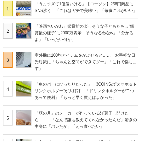
「うますぎて1億個いける」【ローソン】268円商品に
1
SNS沸く 「これはガチで美味い」「毎食これがいい」
「映画ちいかわ」鑑賞前の楽しそうな子どもたち→“鑑
2
賞後の様子”に2900万表示「そうなるわなw」「分かる
よ」「いったい何が」
室外機に100均アイテムをかぶせると…… お手軽な日
3
光対策に「ちゃんと空間ができてグー」「これで楽しま
す」
「車のバーにぴったりだった」 3COINSの“スマホ＆ド
4
リンクホルダー”が大好評 「ドリンクホルダーが二つ
あって便利」「もっと早く買えばよかった」
「萩の月」のメーカーが作っている洋菓子→開けた
5
ら…… 「なんで誰も教えてくれなかったんだ」驚きの
中身に「バレたか」「えっ食べたい」