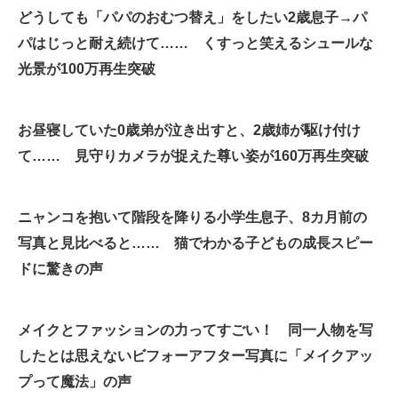
どうしても「パパのおむつ替え」をしたい2歳息子→パ
企業向けIT製品の総合サイト
パはじっと耐え続けて…… くすっと笑えるシュールな
IT製品の技術・比較・事例
光景が100万再生突破
製造業のIT導入・活用を支援
お昼寝していた0歳弟が泣き出すと、2歳姉が駆け付け
モノづくり技術者専門サイト
て…… 見守りカメラが捉えた尊い姿が160万再生突破
エレクトロニクス専門サイト
電子設計の基本と応用
ニャンコを抱いて階段を降りる小学生息子、8カ月前の
写真と見比べると…… 猫でわかる子どもの成長スピー
エネルギーの専門メディア
ドに驚きの声
建設×テクノロジーの最前線
ちょっと気になるネットの話題
メイクとファッションの力ってすごい！ 同一人物を写
したとは思えないビフォーアフター写真に「メイクアッ
プって魔法」の声