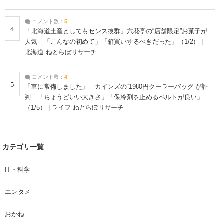
コメント数：
5
4
「北海道土産としてもセンス抜群」六花亭の“店舗限定”お菓子が
人気 「こんなの初めて」「箱買いするべきだった」（1/2） |
北海道 ねとらぼリサーチ
コメント数：
4
5
「車に常備しました」 カインズの“1980円クーラーバッグ”が評
判 「ちょうどいい大きさ」「保冷剤を止めるベルトが良い」
（1/5） | ライフ ねとらぼリサーチ
カテゴリ一覧
IT・科学
エンタメ
おかね