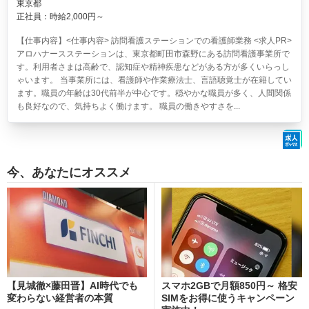
東京都
正社員：時給2,000円～
【仕事内容】<仕事内容> 訪問看護ステーションでの看護師業務 <求人PR>
アロハナースステーションは、東京都町田市森野にある訪問看護事業所で
す。利用者さまは高齢で、認知症や精神疾患などがある方が多くいらっし
ゃいます。 当事業所には、看護師や作業療法士、言語聴覚士が在籍してい
ます。職員の年齢は30代前半が中心です。穏やかな職員が多く、人間関係
も良好なので、気持ちよく働けます。 職員の働きやすさを...
今、あなたにオススメ
【見城徹×藤田晋】AI時代でも
スマホ2GBで月額850円～ 格安
変わらない経営者の本質
SIMをお得に使うキャンペーン