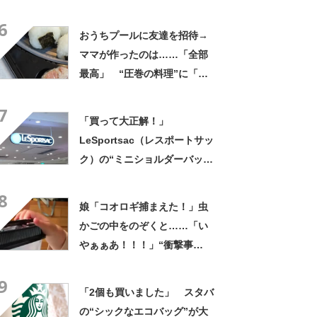
くれなかったんだ」驚きの中
6
身に「バレたか」「えっ食べ
おうちプールに友達を招待→
たい」
ママが作ったのは……「全部
最高」 “圧巻の料理”に「う
っひょ～！」「勝手におっじ
7
ゃまっしまーーす！」
「買って大正解！」
LeSportsac（レスポートサッ
ク）の“ミニショルダーバッ
グ”が高評価 「軽いし、しっ
8
かりした作り」「持っている
娘「コオロギ捕まえた！」虫
だけで気分があがる」
かごの中をのぞくと……「い
やぁぁあ！！！」“衝撃事
実”が160万再生「知らぬが
9
仏」
「2個も買いました」 スタバ
の“シックなエコバッグ”が大