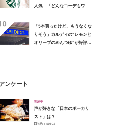
人気 「どんなコーデもワン
ランク上に変身」「マグカッ
10
プ型のポーチも可愛い」「た
「5本買ったけど、もうなくな
くさん入れても肩が痛くなら
りそう」カルディの“レモンと
ない」
オリーブのめんつゆ”が好評
「このつゆを摂取したいから
そうめんを食べてる」「食欲
のない時でもコレで食べられ
る」
アンケート
実施中
声が好きな「日本のボーカリ
スト」は？
回答数：49502