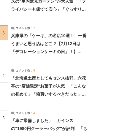
ズの“車内遮光カーテン”が大人気 「プ
ライバシーも保てて安心」「ぐっすり眠
れました」（2/2） | ライフ ねとらぼリ
サーチ：2ページ目
コメント数：
7
3
兵庫県の「ケーキ」の名店10選！ 一番
うまいと思う店はどこ？【7月12日は
「デコレーションケーキの日」！】
（2/4） | 兵庫県 ねとらぼリサーチ：2ペ
ージ目
コメント数：
5
4
「北海道土産としてもセンス抜群」六花
亭の“店舗限定”お菓子が人気 「こんな
の初めて」「箱買いするべきだった」
（1/2） | 北海道 ねとらぼリサーチ
コメント数：
4
5
「車に常備しました」 カインズ
の“1980円クーラーバッグ”が評判 「ち