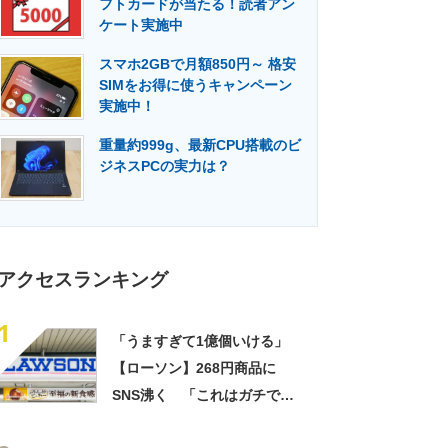
フトカードが当たる！読者アン
門メディア
建設×テクノロジーの最前線
ケート実施中
スマホ2GBで月額850円～ 格安
SIMをお得に使うキャンペーン
実施中！
重量約999g、最新CPU搭載のビ
ジネスPCの実力は？
アクセスランキング
1
「うますぎて1億個いける」
【ローソン】268円商品に
SNS沸く 「これはガチで美
味い」「毎食これがいい」