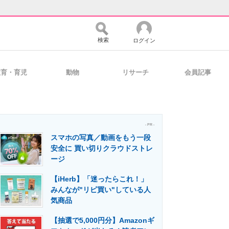
検索
ログイン
教育・育児
動物
リサーチ
会員記事
バイスの未来
好きが集まる 比べて選べる
- PR -
スマホの写真／動画をもう一段
コミュニティ
マーケ×ITの今がよく分かる
安全に 買い切りクラウドストレ
ージ
【iHerb】「迷ったらこれ！」
・活用を支援
みんなが"リピ買い"している人
気商品
【抽選で5,000円分】Amazonギ