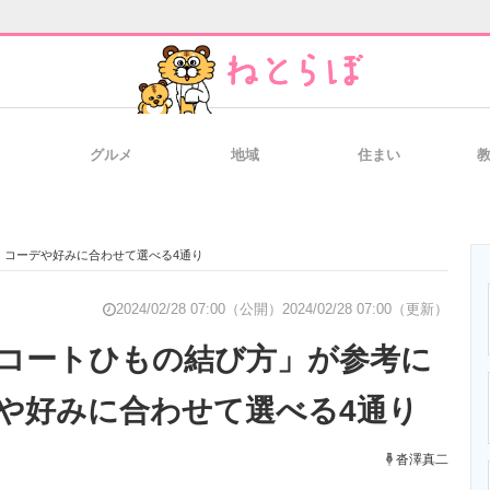
グルメ
地域
住まい
と未来を見通す
スマホと通信の最新トレンド
進化するPCとデ
 コーデや好みに合わせて選べる4通り
のいまが分かる
企業ITのトレンドを詳説
経営リーダーの
2024/02/28 07:00（公開）
2024/02/28 07:00（更新）
コートひもの結び方」が参考に
や好みに合わせて選べる4通り
T製品の総合サイト
IT製品の技術・比較・事例
製造業のIT導入
沓澤真二