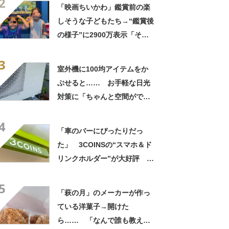
2
「映画ちいかわ」鑑賞前の楽
しそうな子どもたち→“鑑賞後
の様子”に2900万表示「そう
なるわなw」「分かるよ」
3
「いったい何が」
室外機に100均アイテムをか
ぶせると…… お手軽な日光
対策に「ちゃんと空間ができ
てグー」「これで楽します」
4
「車のバーにぴったりだっ
た」 3COINSの“スマホ＆ド
リンクホルダー”が大好評
「ドリンクホルダーが二つあ
5
って便利」「もっと早く買え
「萩の月」のメーカーが作っ
ばよかった」
ている洋菓子→開けた
ら…… 「なんで誰も教えて