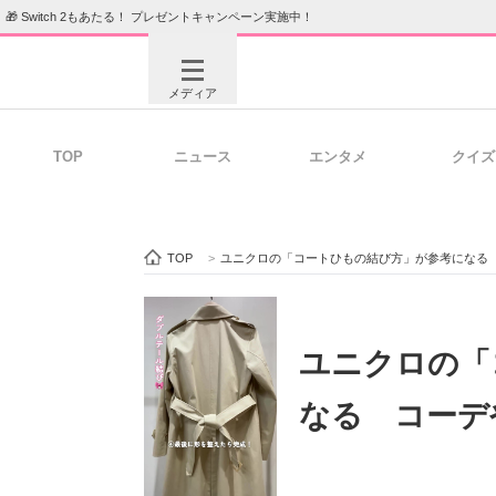
🎁 Switch 2もあたる！ プレゼントキャンペーン実施中！
メディア
TOP
ニュース
エンタメ
クイズ
注目記事を集めた総合ページ
ITの今
TOP
>
ユニクロの「コートひもの結び方」が参考になる
ビジネスと働き方のヒント
AI活用
ユニクロの「
なる コーデ
ITエンジニア向け専門サイト
企業向けI