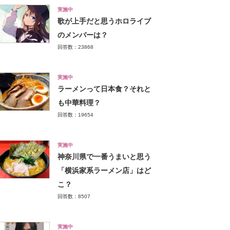
実施中
歌が上手だと思うホロライブ
のメンバーは？
回答数：23868
実施中
ラーメンって日本食？それと
も中華料理？
回答数：19654
実施中
神奈川県で一番うまいと思う
「横浜家系ラーメン店」はど
こ？
回答数：8507
実施中