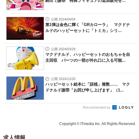
続出で謝罪 特典フィギュアの追加販売を...
公開 2024/04/04
第1弾は金色に輝く「GRカローラ」 マクドナ
ルドのハッピーセットに「トミカ」シリ...
公開 2024/03/29
マクドナルド、ハッピーセットのおもちゃを自
主回収 パーツの一部が外れ口に入る可能...
公開 2024/12/20
ハッピーセット絵本に「誤植」複数…… マク
ドナルド謝罪「お詫び申し上げます」（1...
Recommended by
Copyright © ITmedia Inc. All Rights Reserved.
求人情報