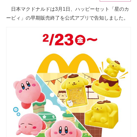
日本マクドナルドは3月1日、ハッピーセット「星のカ
ITの今と未来を見通す
ービィ」の早期販売終了を公式アプリで告知しました。
スマホと通信の最新トレンド
進化するPCとデバイスの未来
好きが集まる 比べて選べる
ビジネスと働き方のヒント
AI活用のいまが分かる
企業ITのトレンドを詳説
経営リーダーのコミュニティ
マーケ×ITの今がよく分かる
ITエンジニア向け専門サイト