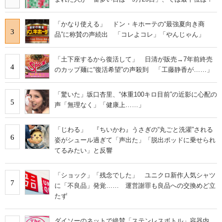
「かなり使える」 ドン・キホーテの“最強夏向き商
3
品”に称賛の声続出 「コレよコレ」「やんじゃん」
「土下座するから復活して」 日清が販売→7年前終売
4
のカップ麺に“復活希望”の声殺到 「工藤静香が……」
「驚いた」坂口杏里、“体重100キロ目前”の近影に心配の
5
声「無理なく」「健康上……」
「じわる」 『ちいかわ』うさぎの“丸ごと洗濯”される
6
姿がシュール過ぎて「声出た」「脱出ポッドに乗せられ
てるみたい」と反響
「ショック」「残念でした」 ユニクロ新作人気シャツ
7
に「不良品」発覚…… 運営謝罪も良品への交換めど立
たず
ダイソーのネットで絶賛「ステンレスボトル」容器内