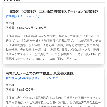
「看護師・准看護師」正社員/訪問看護ステーション/正看護師
訪問看護ステーションにじ
東京都
正社員：時給2,000円～2,300円
【仕事内容】<仕事内容> 自宅で療養する方のもとに訪問(主に国立市、国
分寺市)し、主治医が作成する訪問看護指示書に基づいての健康状態のチェ
ックや療養指導、服薬管理、医療処置、身体介護など 移動には社用車(電
動自転車、軽自動車)を使用します 利用者、家族の相談に乗ったり、医療
機関やケアマネジャーと連携していくことも業務の一つです <求人PR> 訪
問看護ステーションにじは、JR中央線「国立」駅から...
有料老人ホームでの理学療法士/東京都大田区
愛の家みらい訪問看護ステーション 大森
東京都
正社員：時給3,000円～
【仕事内容】介護職の現場復帰応援!将来的に正社員への登用も目指せます
仕事内容 施設内やご利用者様のご自宅へ訪問し、理学療法(PT)業務全般を