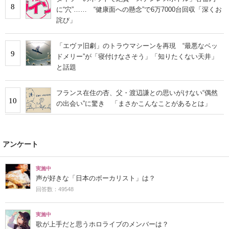
8
に“穴”…… “健康面への懸念”で6万7000台回収「深くお
詫び」
「エヴァ旧劇」のトラウマシーンを再現 “最悪なベッ
9
ドメリー”が「寝付けなさそう」「知りたくない天井」
と話題
フランス在住の杏、父・渡辺謙との思いがけない“偶然
10
の出会い”に驚き 「まさかこんなことがあるとは」
アンケート
実施中
声が好きな「日本のボーカリスト」は？
回答数：49548
実施中
歌が上手だと思うホロライブのメンバーは？