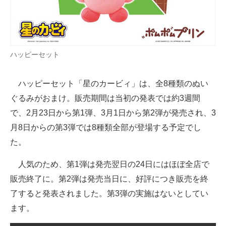
企業向けIT製品の総合サイト
IT製品の技術・比較・事例
ハッピーセット
製造業のIT導入・活用を支援
モノづくり技術者専門サイト
ハッピーセット「星のカービィ」は、全8種類のぬい
ぐるみがおまけ。販売期間は当初の発表では約3週間
エレクトロニクス専門サイト
で、2月23日から第1弾、3月1日から第2弾が発売され、3
電子設計の基本と応用
月8日からの第3弾では8種類全部が登場する予定でし
た。
エネルギーの専門メディア
人気のため、第1弾は発売翌日の24日にはほぼ全店で
建設×テクノロジーの最前線
販売終了に。第2弾は発売当日に、好評につき販売を終
ちょっと気になるネットの話題
了すると発表されました。第3弾の実施はないとしてい
ます。