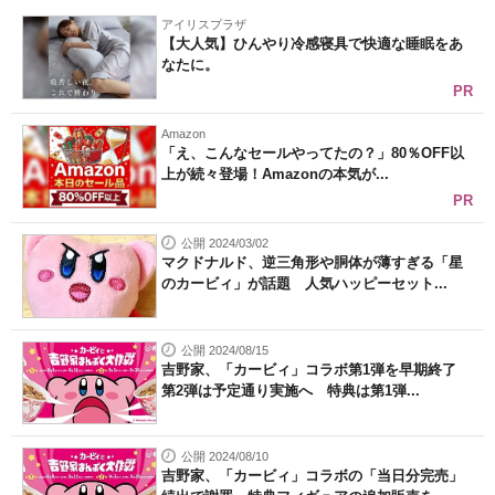
アイリスプラザ
【大人気】ひんやり冷感寝具で快適な睡眠をあ
なたに。
PR
Amazon
「え、こんなセールやってたの？」80％OFF以
上が続々登場！Amazonの本気が...
PR
公開 2024/03/02
マクドナルド、逆三角形や胴体が薄すぎる「星
のカービィ」が話題 人気ハッピーセット...
公開 2024/08/15
吉野家、「カービィ」コラボ第1弾を早期終了
第2弾は予定通り実施へ 特典は第1弾...
公開 2024/08/10
吉野家、「カービィ」コラボの「当日分完売」