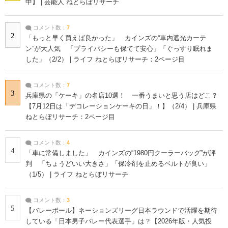
中】 | 芸能人 ねとらぼリサーチ
コメント数：
7
2
「もっと早く買えば良かった」 カインズの“車内遮光カーテ
ン”が大人気 「プライバシーも保てて安心」「ぐっすり眠れま
した」（2/2） | ライフ ねとらぼリサーチ：2ページ目
コメント数：
7
3
兵庫県の「ケーキ」の名店10選！ 一番うまいと思う店はどこ？
【7月12日は「デコレーションケーキの日」！】（2/4） | 兵庫県
ねとらぼリサーチ：2ページ目
コメント数：
4
4
「車に常備しました」 カインズの“1980円クーラーバッグ”が評
判 「ちょうどいい大きさ」「保冷剤を止めるベルトが良い」
（1/5） | ライフ ねとらぼリサーチ
コメント数：
3
5
【バレーボール】ネーションズリーグ日本ラウンドで活躍を期待
している「日本男子バレー代表選手」は？【2026年版・人気投