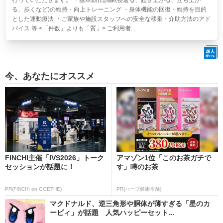
行っていただきます。 ・基本動作訓練(寝返る、起き上がる、立ち上が
る、歩くなど)の維持・向上トレーニング ・身体機能の回復・維持を目的
とした運動療法 ・ご家族や施設スタッフへの安全な移乗・介助方法のアド
バイス 等 <「件数」よりも「質」> ご利用者...
今、あなたにオススメ
FINCHI主催「IVS2026」トーク
アマゾン1位「このお茶ガチで
セッションが話題に！
す」噂のお茶
PR(FINCHI on GOETHE)
PR(ハーブ健康本舗)
マクドナルド、逆三角形や胴体が薄すぎる「星のカ
ービィ」が話題 人気ハッピーセット...