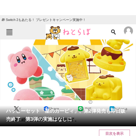
🎁 Switch 2もあたる！ プレゼントキャンペーン実施中！
ねとらぼメニュー
TOP
ニュース
エンタメ
クイズ
グルメ
地域
住まい
教育・育児
動物
リサーチ
ニュース
2024/03/01 13:00（公開）
X
Share
LINE
hatena
会員記事
ハッピーセット「星のカービィ」、第2弾発売も即日販
売終了 第3弾の実施はなしに
第1弾に続き、第2弾も早期販売終了。
メディア
目次を表示
注目記事を集めた総合ページ