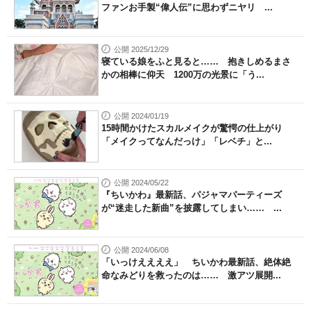
ファンお手製“偉人伝”に思わずニヤリ ...
公開 2025/12/29
寝ている娘をふと見ると…… 抱きしめるまさ
かの相棒に仰天 1200万の光景に「う...
公開 2024/01/19
15時間かけたスカルメイクが驚愕の仕上がり
「メイクってなんだっけ」「レベチ」と...
公開 2024/05/22
『ちいかわ』最新話、パジャマパーティーズ
が“迷走した新曲”を披露してしまい…… ...
公開 2024/06/08
「いっけええええ」 ちいかわ最新話、絶体絶
命なみどりを救ったのは…… 激アツ展開...