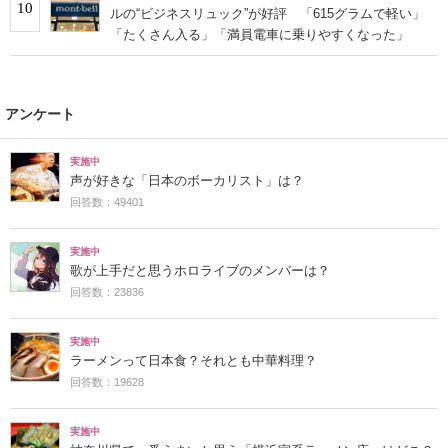
10
ルの“ビジネスリュック”が好評 「615グラムで軽い」
「たくさん入る」「満員電車に乗りやすくなった」
アンケート
実施中
声が好きな「日本のボーカリスト」は？
回答数：49401
実施中
歌が上手だと思うホロライブのメンバーは？
回答数：23836
実施中
ラーメンって日本食？それとも中華料理？
回答数：19628
実施中