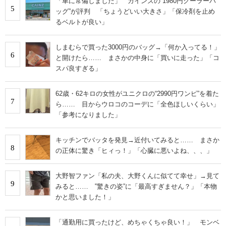
「車に常備しました」 カインズの“1980円クーラーバ
5
ッグ”が評判 「ちょうどいい大きさ」「保冷剤を止め
るベルトが良い」
しまむらで買った3000円のバッグ→「何か入ってる！」
6
と開けたら…… まさかの中身に「買いに走った」「コ
スパ良すぎる」
62歳・62キロの女性がユニクロの“2990円ワンピ”を着た
7
ら…… 目からウロコのコーデに「全色ほしいくらい」
「参考になりました」
キッチンでバッタを発見→近付いてみると…… まさか
8
の正体に驚き「ヒィっ！」「心臓に悪いよね、、、」
大野智ファン「私の夫、大野くんに似てて幸せ」→見て
9
みると…… ‟驚きの姿”に「最高すぎません？」「本物
かと思いました！」
「通勤用に買ったけど、めちゃくちゃ良い！」 モンベ