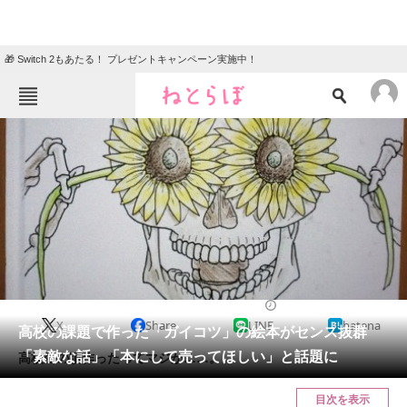
🎁 Switch 2もあたる！ プレゼントキャンペーン実施中！
ねとらぼメニュー
TOP
ニュース
エンタメ
クイズ
グルメ
地域
住まい
教育・育児
動物
リサーチ
2024/03/03 12:30（公開）
X
Share
LINE
hatena
会員記事
高校の課題で作った「ガイコツ」の絵本がセンス抜群
「素敵な話」「本にして売ってほしい」と話題に
高校生の頃作ったってマジか……。
メディア
目次を表示
注目記事を集めた総合ページ