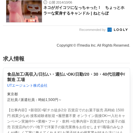
公開 2014/10/06
ネコがガイコツになっちゃった！ ちょっとホ
ラーな変身するキャンドル | ねとらぼ
Recommended by
Copyright © ITmedia Inc. All Rights Reserved.
求人情報
食品加工/高収入/日払い・週払いOK/日勤/20・30・40代活躍中/
製造 工場
UTエージェント株式会社
東京都
正社員 / 派遣社員：時給1,500円～
【仕事内容】<新宿区>駅チカ徒歩2分 百貨店でのお菓子販売 高時給 1500
円 残業少なめ 接客経験者歓迎 <履歴書不要 オンライン面接OK><入社キャ
ンペーン実施中!> <業種> フード・飲料 <仕事内容> 百貨店内でお菓子の販
売 百貨店内のデパ地下で洋菓子の販売業務をお任せします! 職場のみなさ
んが優しく丁寧に教えてくれます! お菓子好きや接客業が好きな方にはう