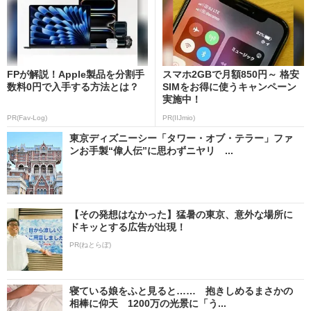
FPが解説！Apple製品を分割手
スマホ2GBで月額850円～ 格安
数料0円で入手する方法とは？
SIMをお得に使うキャンペーン
実施中！
PR(Fav-Log)
PR(IIJmio)
東京ディズニーシー「タワー・オブ・テラー」ファ
ンお手製“偉人伝”に思わずニヤリ ...
【その発想はなかった】猛暑の東京、意外な場所に
ドキッとする広告が出現！
PR(ねとらぼ)
寝ている娘をふと見ると…… 抱きしめるまさかの
相棒に仰天 1200万の光景に「う...