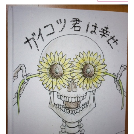
ITの今と未来を見通す
スマホと通信の最新トレンド
進化するPCとデバイスの未来
好きが集まる 比べて選べる
ビジネスと働き方のヒント
AI活用のいまが分かる
企業ITのトレンドを詳説
経営リーダーのコミュニティ
マーケ×ITの今がよく分かる
ITエンジニア向け専門サイト