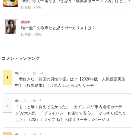
神奈川県で一番うまいと思う「横浜家系ラーメン店」はどこ？
回答数：8502
実施中
唯一無二の歌声だと思うボーカリストは？
回答数：8066
コメントランキング
コメント数：
20
1
一番好きな「韓国の男性俳優」は？【2026年版・人気投票実施
中】（投票結果） | 芸能人 ねとらぼリサーチ
コメント数：
7
2
「もっと早く買えば良かった」 カインズの“車内遮光カーテ
ン”が大人気 「プライバシーも保てて安心」「ぐっすり眠れま
した」（2/2） | ライフ ねとらぼリサーチ：2ページ目
コメント数：
7