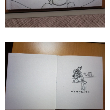
企業向けIT製品の総合サイト
IT製品の技術・比較・事例
製造業のIT導入・活用を支援
モノづくり技術者専門サイト
エレクトロニクス専門サイト
電子設計の基本と応用
エネルギーの専門メディア
建設×テクノロジーの最前線
ちょっと気になるネットの話題