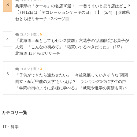
3
兵庫県の「ケーキ」の名店10選！ 一番うまいと思う店はどこ？
【7月12日は「デコレーションケーキの日」！】（2/4） | 兵庫県
ねとらぼリサーチ：2ページ目
コメント数：
5
4
「北海道土産としてもセンス抜群」六花亭の“店舗限定”お菓子が
人気 「こんなの初めて」「箱買いするべきだった」（1/2） |
北海道 ねとらぼリサーチ
コメント数：
3
5
「子供ができたら通わせたい」 今後発展していきそうな“関関
同立・産近甲龍の大学”といえば？ ランキング1位に学生の声
「学問の街のように多様に学べる」「就職や進学の実績も高い」
| 大学 ねとらぼリサーチ
カテゴリ一覧
IT・科学