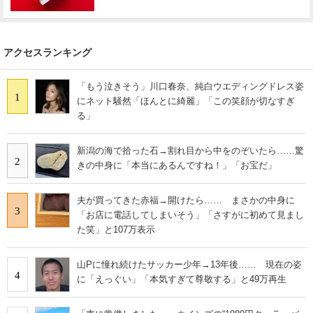
アクセスランキング
「もう泣きそう」川口春奈、純白ウエディングドレス姿
1
にネット騒然「ほんとに綺麗」「この笑顔が切なすぎ
る」
新潟の海で拾った石→割れ目から中をのぞいたら……驚
2
きの中身に「本当にあるんですね！」「お宝だ」
夫が買ってきた赤福→開けたら…… まさかの中身に
3
「お店に電話してしまいそう」「さすがに初めて見まし
た笑」と107万表示
山Pに憧れ続けたサッカー少年→13年後…… 現在の姿
4
に「えっぐい」「本気すぎて尊敬する」と49万再生