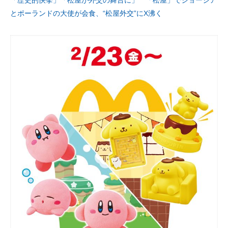
「歴史的快挙」「松屋が外交の舞台に」 「松屋」でジョージア
とポーランドの大使が会食、“松屋外交”にX沸く