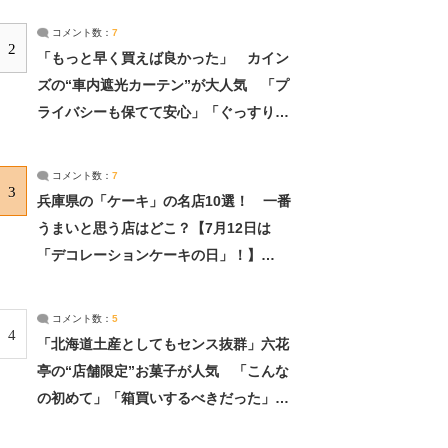
コメント数：
7
2
「もっと早く買えば良かった」 カイン
ズの“車内遮光カーテン”が大人気 「プ
ライバシーも保てて安心」「ぐっすり眠
れました」（2/2） | ライフ ねとらぼリ
サーチ：2ページ目
コメント数：
7
3
兵庫県の「ケーキ」の名店10選！ 一番
うまいと思う店はどこ？【7月12日は
「デコレーションケーキの日」！】
（2/4） | 兵庫県 ねとらぼリサーチ：2ペ
ージ目
コメント数：
5
4
「北海道土産としてもセンス抜群」六花
亭の“店舗限定”お菓子が人気 「こんな
の初めて」「箱買いするべきだった」
（1/2） | 北海道 ねとらぼリサーチ