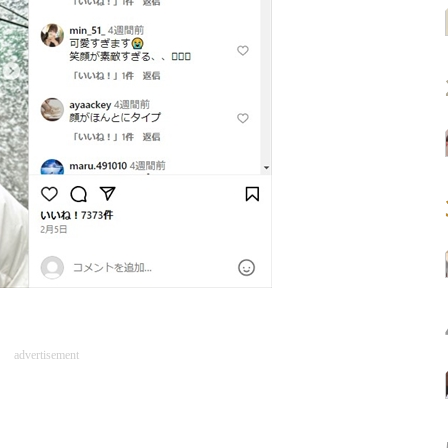
advertisement