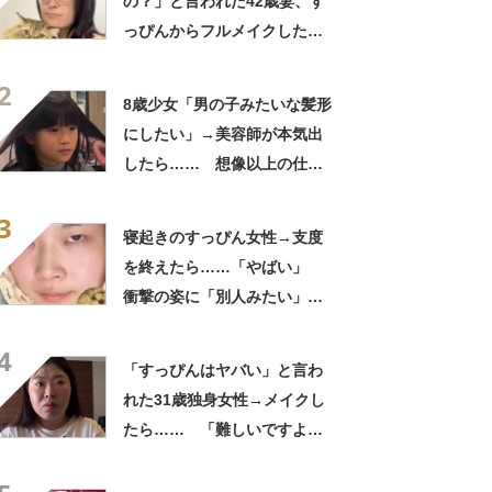
の？」と言われた42歳妻、す
っぴんからフルメイクした
ら…… 変身した姿が「アン
2
ジーに似てる！」「赤リップ
8歳少女「男の子みたいな髪形
似合いそう」
にしたい」→美容師が本気出
したら…… 想像以上の仕上
がりに「もう王子様じゃん」
3
【海外】
寝起きのすっぴん女性→支度
を終えたら……「やばい」
衝撃の姿に「別人みたい」
「天才です」
4
「すっぴんはヤバい」と言わ
れた31歳独身女性→メイクし
たら…… 「難しいですよ
ね」「今までより好き」と
259万再生