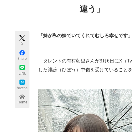
モノづくり技術者専門サイト
エレクトロ
違う」
ちょっと気になるネットの話題
「妹が私の妹でいてくれてむしろ幸せです
X
Share
タレントの有村藍里さんが3月6日にX（Tw
した誹謗（ひぼう）中傷を受けていること
LINE
hatena
Home