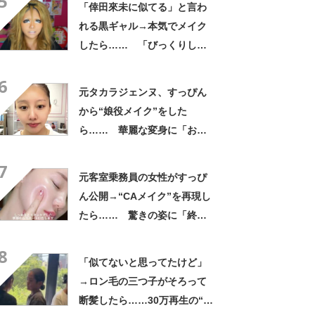
5
「倖田來未に似てる」と言わ
れる黒ギャル→本気でメイク
したら…… 「びっくりし
た」「平成です」「若槻千夏
6
に見えた」
元タカラジェンヌ、すっぴん
から“娘役メイク”をした
ら…… 華麗な変身に「おぉ
～すごい」「泣きそうです」
7
元客室乗務員の女性がすっぴ
ん公開→“CAメイク”を再現し
たら…… 驚きの姿に「終始
ガン見」「とても素敵でござ
8
います」
「似てないと思ってたけど」
→ロン毛の三つ子がそろって
断髪したら……30万再生の“驚