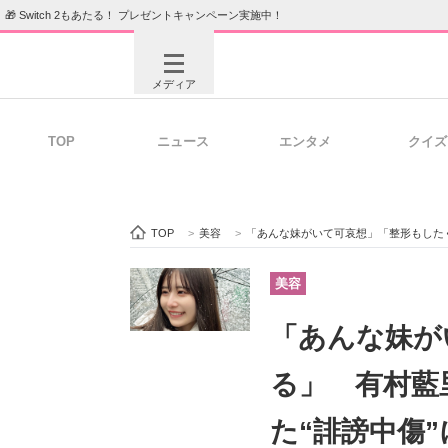
🎁 Switch 2もあたる！ プレゼントキャンペーン実施中！
メディア
TOP
ニュース
エンタメ
クイズ
注目記事を集めた総合ページ
ITの今
TOP
>
美容
>
「あんな妹がいて可哀想」「整形もしたくなる
ビジネスと働き方のヒント
AI活用
美容
「あんな妹が
ITエンジニア向け専門サイト
企業向けI
る」 有村藍
た“誹謗中傷