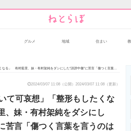
グルメ
地域
住まい
と未来を見通す
スマホと通信の最新トレンド
進化するPCとデ
」 有村藍里、妹・有村架純をダシにした“誹謗中傷”に苦言「傷つく言葉を言うのは違う」
のいまが分かる
企業ITのトレンドを詳説
経営リーダーの
2024/03/07 11:08（公開）
2024/03/07 11:08（更新）
いて可哀想」「整形もしたくな
T製品の総合サイト
IT製品の技術・比較・事例
製造業のIT導入
里、妹・有村架純をダシにし
”に苦言「傷つく言葉を言うのは