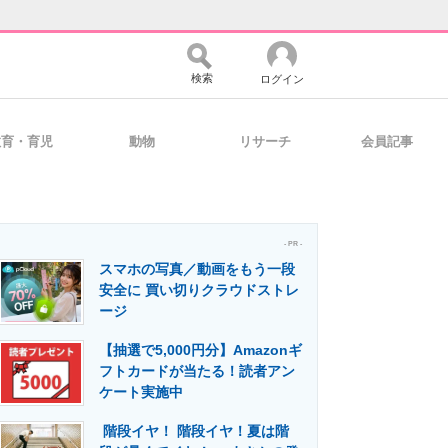
検索
ログイン
教育・育児
動物
リサーチ
会員記事
バイスの未来
好きが集まる 比べて選べる
- PR -
スマホの写真／動画をもう一段
コミュニティ
マーケ×ITの今がよく分かる
安全に 買い切りクラウドストレ
ージ
【抽選で5,000円分】Amazonギ
・活用を支援
フトカードが当たる！読者アン
ケート実施中
階段イヤ！ 階段イヤ！夏は階