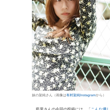
妹の架純さん（画像は
有村架純Instagram
から）
藍里さんの今回の投稿には、「
こんな優