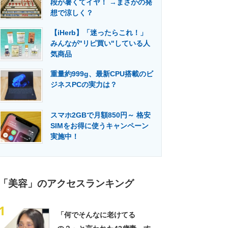
段が暑くてイヤ！ →まさかの発
門メディア
建設×テクノロジーの最前線
想で涼しく？
【iHerb】「迷ったらこれ！」
みんなが"リピ買い"している人
気商品
重量約999g、最新CPU搭載のビ
ジネスPCの実力は？
スマホ2GBで月額850円～ 格安
SIMをお得に使うキャンペーン
実施中！
「美容」のアクセスランキング
1
「何でそんなに老けてる