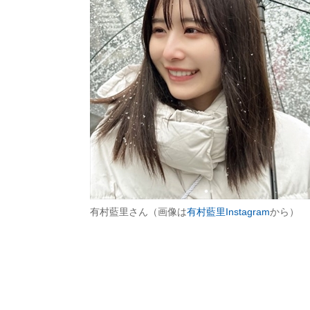
有村藍里さん（画像は
有村藍里Instagram
から）