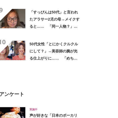
きの大変身”に「ますますステ
9
キ」
「すっぴんは50代」と言われ
たアラサー2児の母→メイクす
ると…… 「同一人物？」
「脳みそバグる！」「マジで
10
すごい」と820万再生
50代女性「とにかくクルクル
にして？」→美容師の腕が光
る仕上がりに…… 「めちゃ
くちゃかわいい！」「似合っ
てるし若返ってる」と180万
再生
アンケート
実施中
声が好きな「日本のボーカリ