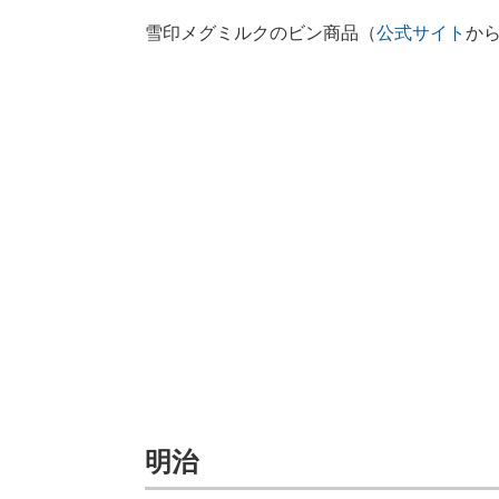
雪印メグミルクのビン商品（
公式サイト
か
明治