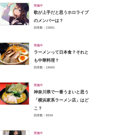
実施中
歌が上手だと思うホロライブ
のメンバーは？
回答数：23881
実施中
ラーメンって日本食？それと
も中華料理？
回答数：19660
実施中
神奈川県で一番うまいと思う
「横浜家系ラーメン店」はど
こ？
回答数：8509
実施中