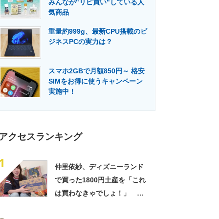
みんなが"リピ買い"している人
門メディア
建設×テクノロジーの最前線
気商品
重量約999g、最新CPU搭載のビ
ジネスPCの実力は？
スマホ2GBで月額850円～ 格安
SIMをお得に使うキャンペーン
実施中！
アクセスランキング
1
仲里依紗、ディズニーランド
で買った1800円土産を「これ
は買わなきゃでしょ！」
「すっごい上手お買い物」と