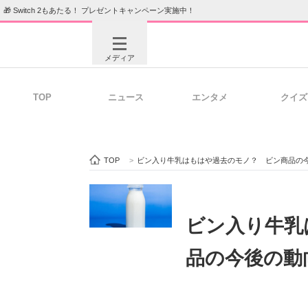
🎁 Switch 2もあたる！ プレゼントキャンペーン実施中！
メディア
TOP
ニュース
エンタメ
クイズ
注目記事を集めた総合ページ
ITの今
TOP
>
ビン入り牛乳はもはや過去のモノ？ ビン商品の
ビジネスと働き方のヒント
AI活用
ビン入り牛乳
品の今後の動
ITエンジニア向け専門サイト
企業向けI