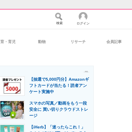
検索
ログイン
教育・育児
動物
リサーチ
会員記事
バイスの未来
好きが集まる 比べて選べる
- PR -
【抽選で5,000円分】Amazonギ
コミュニティ
マーケ×ITの今がよく分かる
フトカードが当たる！読者アン
ケート実施中
スマホの写真／動画をもう一段
・活用を支援
安全に 買い切りクラウドストレ
ージ
【iHerb】「迷ったらこれ！」