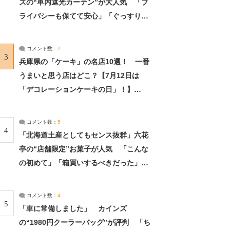
ズの“車内遮光カーテン”が大人気 「プ
ライバシーも保てて安心」「ぐっすり眠
れました」（2/2） | ライフ ねとらぼリ
サーチ：2ページ目
コメント数：
7
3
兵庫県の「ケーキ」の名店10選！ 一番
うまいと思う店はどこ？【7月12日は
「デコレーションケーキの日」！】
（2/4） | 兵庫県 ねとらぼリサーチ：2ペ
ージ目
コメント数：
5
4
「北海道土産としてもセンス抜群」六花
亭の“店舗限定”お菓子が人気 「こんな
の初めて」「箱買いするべきだった」
（1/2） | 北海道 ねとらぼリサーチ
コメント数：
4
5
「車に常備しました」 カインズ
の“1980円クーラーバッグ”が評判 「ち