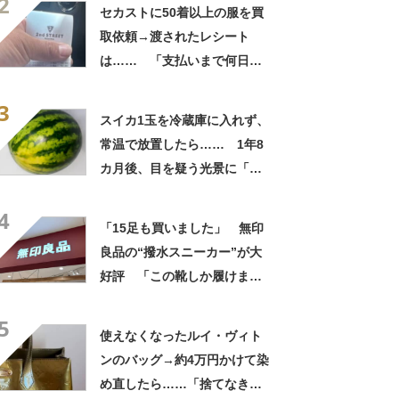
2
自画自賛
セカストに50着以上の服を買
取依頼→渡されたレシート
は…… 「支払いまで何日か
待たされた」衝撃的な光景に
3
「この値段はヤバすぎ」
スイカ1玉を冷蔵庫に入れず、
常温で放置したら…… 1年8
カ月後、目を疑う光景に「ヤ
バいヤバいヤバい」「えっ、
4
こんな姿に……!?」
「15足も買いました」 無印
良品の“撥水スニーカー”が大
好評 「この靴しか履けませ
ん」「本当に疲れにくい」
5
「一生買い続けます」
使えなくなったルイ・ヴィト
ンのバッグ→約4万円かけて染
め直したら……「捨てなきゃ