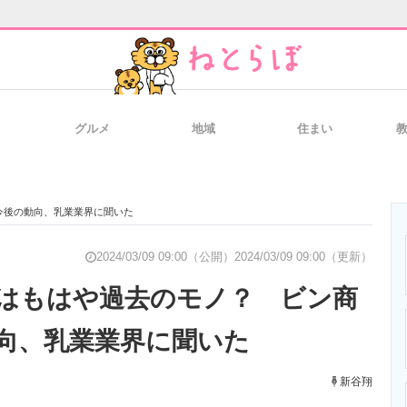
グルメ
地域
住まい
と未来を見通す
スマホと通信の最新トレンド
進化するPCとデ
今後の動向、乳業業界に聞いた
のいまが分かる
企業ITのトレンドを詳説
経営リーダーの
2024/03/09 09:00（公開）
2024/03/09 09:00（更新）
はもはや過去のモノ？ ビン商
向、乳業業界に聞いた
T製品の総合サイト
IT製品の技術・比較・事例
製造業のIT導入
新谷翔