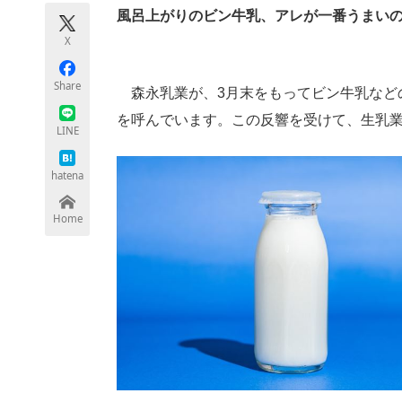
モノづくり技術者専門サイト
エレクトロ
風呂上がりのビン牛乳、アレが一番うまい
X
Share
森永乳業が、3月末をもってビン牛乳など
ちょっと気になるネットの話題
を呼んでいます。この反響を受けて、生乳
LINE
hatena
Home