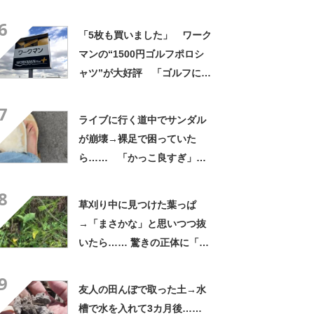
よかった」「そういう使い道
6
もあったのか」
「5枚も買いました」 ワーク
マンの“1500円ゴルフポロシ
ャツ”が大好評 「ゴルフにも
普段使いにも最適」「汗をか
7
いてもすぐ乾く」「全てに大
ライブに行く道中でサンダル
満足しています」
が崩壊→裸足で困っていた
ら…… 「かっこ良すぎ」ま
さかの展開に感動「こういう
8
人に私もなりたい」
草刈り中に見つけた葉っぱ
→「まさかな」と思いつつ抜
いたら…… 驚きの正体に「お
宝やね」「生命力すごい」
9
友人の田んぼで取った土→水
槽で水を入れて3カ月後……