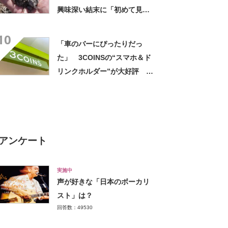
興味深い結末に「初めて見
た」「こんなデカくなん
10
の？」投稿者に話を聞いた
「車のバーにぴったりだっ
た」 3COINSの“スマホ＆ド
リンクホルダー”が大好評
「ドリンクホルダーが二つあ
って便利」「もっと早く買え
ばよかった」
アンケート
実施中
声が好きな「日本のボーカリ
スト」は？
回答数：49530