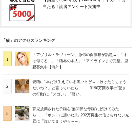
当たる！読者アンケート実施中
「猫」のアクセスランキング
「アヴリル・ラヴィーン」激似の保護猫が話題→「これ
1
は似てる…」「猫界の本人」「アイラインまで完璧」里
親募集中【海外】
愛猫に1本だけ生えている黒いヒゲ→「抜けたらちょう
2
だいね？」と言っていたら…… 3190万回表示の“驚き
の行動”に「スゴい」「賢い」
育児放棄された子猫を“無関係な母猫”に預けてみた
3
ら……「ホントに凄いね!!」232万再生の信じられない光
景に「泣いてまうやろ～～」