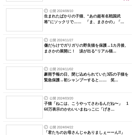
公開 2024/08/10
生まれたばかりの子猫、“あの超有名戦国武
将”にソックリで…… 「ま、まさかの」「...
公開 2024/11/27
傷だらけでガリガリの野良猫を保護→1カ月後、
まさかの展開に！ 涙が出る“リアル猫...
公開 2024/11/02
豪雨予報の日、閉じ込められていた3匹の子猫を
緊急保護→初シャンプーすると…… 笑...
公開 2024/03/20
子猫「ねこは、こうやってさわるんだね〜」 1
60万表示のかわいいまねっこに「げき...
公開 2024/04/22
「君たちのお母さんじゃありましぇーーん!!」