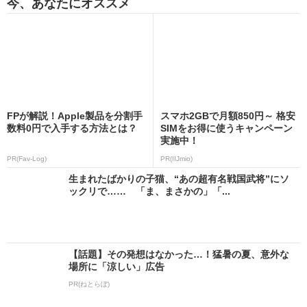
今、あなたにオススメ
FPが解説！Apple製品を分割手
スマホ2GBで月額850円～ 格安
数料0円で入手する方法とは？
SIMをお得に使うキャンペーン
実施中！
PR(Fav-Log)
PR(IIJmio)
生まれたばかりの子猫、“あの超有名戦国武将”にソ
ックリで…… 「ま、まさかの」「...
【話題】その発想はなかった…！猛暑の夏、意外な
場所に「涼しい」広告
PR(ねとらぼ)