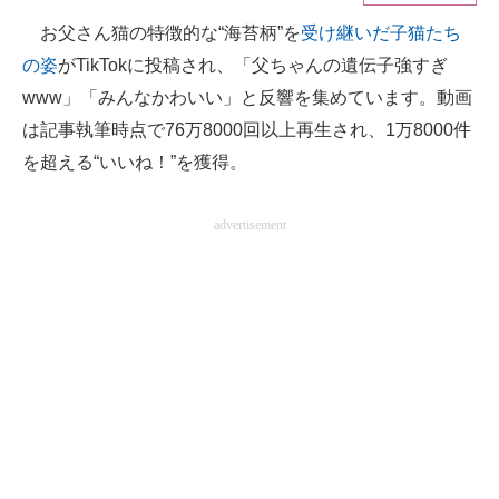
お父さん猫の特徴的な“海苔柄”を
受け継いだ子猫たち
ITの今と未来を見通す
の姿
がTikTokに投稿され、「父ちゃんの遺伝子強すぎ
スマホと通信の最新トレンド
www」「みんなかわいい」と反響を集めています。動画
は記事執筆時点で76万8000回以上再生され、1万8000件
進化するPCとデバイスの未来
を超える“いいね！”を獲得。
好きが集まる 比べて選べる
advertisement
ビジネスと働き方のヒント
AI活用のいまが分かる
企業ITのトレンドを詳説
経営リーダーのコミュニティ
マーケ×ITの今がよく分かる
ITエンジニア向け専門サイト