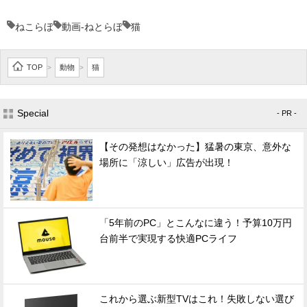
ねこらぼ
動画-ねとらぼ
猫
TOP
動物
猫
>
>
Special
- PR -
【その発想はなかった】猛暑の東京、意外な
場所に「涼しい」広告が出現！
「5年前のPC」とこんなに違う！予算10万円
台前半で実現する快適PCライフ
これから選ぶ新型TVはこれ！失敗しない選び