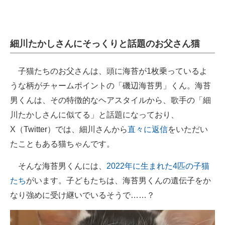
企業向けIT製品の総合サイト
IT製品の技術・比較・事例
細川たかしさんにそっくりと話題のお父さん猫
製造業のIT導入・活用を支援
子猫たちのお父さんは、頭に海苔が1枚乗っているよ
モノづくり技術者専門サイト
うな柄がチャームポイントの「磯辺海苔男」くん。海苔
エレクトロニクス専門サイト
男くんは、その特徴的なヘアスタイルから、歌手の「細
川たかしさんに似てる」と話題になっており、
電子設計の基本と応用
X（Twitter）では、細川さんから
直々に返信
をいただい
エネルギーの専門メディア
たこともある猫ちゃんです。
建設×テクノロジーの最前線
そんな海苔男くんには、
2022年に生まれた4匹の子猫
たち
がいます。子どもたちは、海苔男くんの遺伝子をか
ちょっと気になるネットの話題
なり強めに受け継いでいるそうで……？