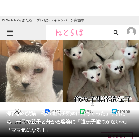
🎁 Switch 2もあたる！ プレゼントキャンペーン実施中！
ねとらぼメニュー
TOP
ニュース
エンタメ
クイズ
グルメ
地域
住まい
教育・育児
動物
リサーチ
猫
2024/03/11 06:00（公開）
X
Share
LINE
hatena
会員記事
海苔柄の父猫「俺の遺伝子強めに出ちゃった」子猫た
ち 一目で親子と分かる容姿に「遺伝子嘘つかないw」
か、かわいいぃぃ……！
メディア
「ママ気になる！」
目次を表示
注目記事を集めた総合ページ