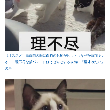
（オススメ）黒白猫の顔に白猫のお尻がヒット→なぜか白猫キレ
る！ 理不尽な猫パンチにぼうぜんとする表情に「漫才みたい」
の声