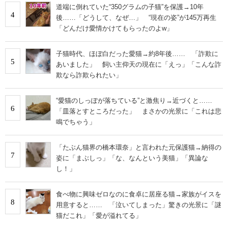
道端に倒れていた“350グラムの子猫”を保護→10年
4
後……「どうして、なぜ…」 “現在の姿”が145万再生
「どんだけ愛情かけてもらったのよw」
子猫時代、ほぼ白だった愛猫→約8年後…… 「詐欺に
5
あいました」 飼い主仰天の現在に「えっ」「こんな詐
欺なら詐欺られたい」
“愛猫のしっぽが落ちている”と激焦り→近づくと……
6
「皿落とすところだった」 まさかの光景に「これは悲
鳴でちゃう」
「たぶん猫界の橋本環奈」と言われた元保護猫→納得の
7
姿に「まぶしっ」「な、なんという美猫」「異論な
し！」
食べ物に興味ゼロなのに食卓に居座る猫→家族がイスを
8
用意すると…… 「泣いてしまった」驚きの光景に「謎
猫だこれ」「愛が溢れてる」