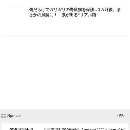
傷だらけでガリガリの野良猫を保護→1カ月後、ま
さかの展開に！ 涙が出る“リアル猫...
Special
- PR -
【抽選で5,000円分】Amazonギフトカードが