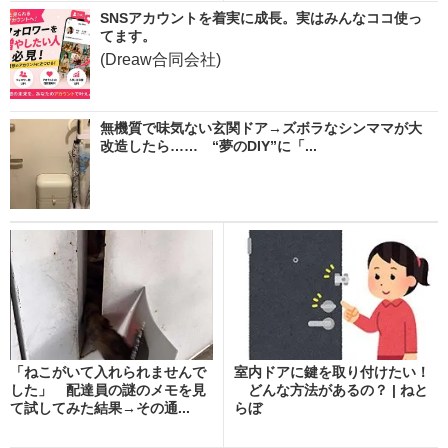
SNSアカウントを着実に成長。実はみんなココ使っ
てます。
(Dreaw合同会社)
無機質で味気ない玄関ドア→ズボラなシンママが大
改造したら…… “夢のDIY”に「...
「ねこがいて入れられませんで
室内ドアに鍵を取り付けたい！
した」 配達員の謎のメモを見
どんな方法があるの？ | ねと
て試してみた結果→その通...
らぼ