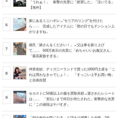
5
「うわぁ！」 衝撃の光景に「絶望した」「泣いてる」
【海外】
家にあるミニハギレ→“セリアのリング”を付けた
6
ら…… 完成したアイテムに「雨の日でもテンション上
がりますね」
彼氏「娘さんをください！」→父は拳を振り上げ
7
て…… 509万表示の光景に「めちゃいいお義父さん」
「最高家族すぎる」
仲里依紗、ディズニーランドで買った1800円土産を「こ
8
れは買わなきゃでしょ！」 「すっごい上手お買い物」
と自画自賛
セカストに50着以上の服を買取依頼→渡されたレシート
9
は…… 「支払いまで何日か待たされた」衝撃的な光景
に「この値段はヤバすぎ」
「顔の余白が気になる」と15キロ減量した女性→2年