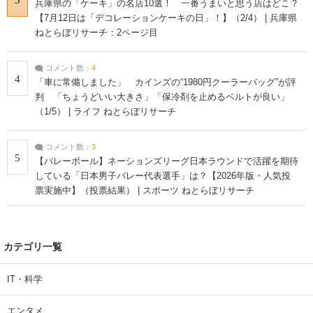
兵庫県の「ケーキ」の名店10選！ 一番うまいと思う店はどこ？
【7月12日は「デコレーションケーキの日」！】（2/4） | 兵庫県
ねとらぼリサーチ：2ページ目
コメント数：
4
4
「車に常備しました」 カインズの“1980円クーラーバッグ”が評
判 「ちょうどいい大きさ」「保冷剤を止めるベルトが良い」
（1/5） | ライフ ねとらぼリサーチ
コメント数：
3
5
【バレーボール】ネーションズリーグ日本ラウンドで活躍を期待
している「日本男子バレー代表選手」は？【2026年版・人気投
票実施中】（投票結果） | スポーツ ねとらぼリサーチ
カテゴリ一覧
IT・科学
エンタメ