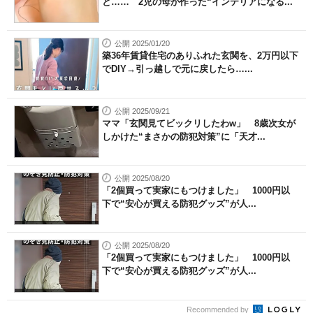
と…… 2児の母が作った“インテリアになる...
公開 2025/01/20
築36年賃貸住宅のありふれた玄関を、2万円以下
でDIY→引っ越しで元に戻したら…...
公開 2025/09/21
ママ「玄関見てビックリしたわw」 8歳次女が
しかけた“まさかの防犯対策”に「天才...
公開 2025/08/20
「2個買って実家にもつけました」 1000円以
下で“安心が買える防犯グッズ”が人...
公開 2025/08/20
「2個買って実家にもつけました」 1000円以
下で“安心が買える防犯グッズ”が人...
Recommended by