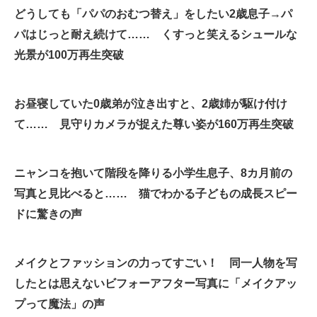
どうしても「パパのおむつ替え」をしたい2歳息子→パ
企業向けIT製品の総合サイト
パはじっと耐え続けて…… くすっと笑えるシュールな
IT製品の技術・比較・事例
光景が100万再生突破
製造業のIT導入・活用を支援
お昼寝していた0歳弟が泣き出すと、2歳姉が駆け付け
モノづくり技術者専門サイト
て…… 見守りカメラが捉えた尊い姿が160万再生突破
エレクトロニクス専門サイト
電子設計の基本と応用
ニャンコを抱いて階段を降りる小学生息子、8カ月前の
写真と見比べると…… 猫でわかる子どもの成長スピー
エネルギーの専門メディア
ドに驚きの声
建設×テクノロジーの最前線
ちょっと気になるネットの話題
メイクとファッションの力ってすごい！ 同一人物を写
したとは思えないビフォーアフター写真に「メイクアッ
プって魔法」の声