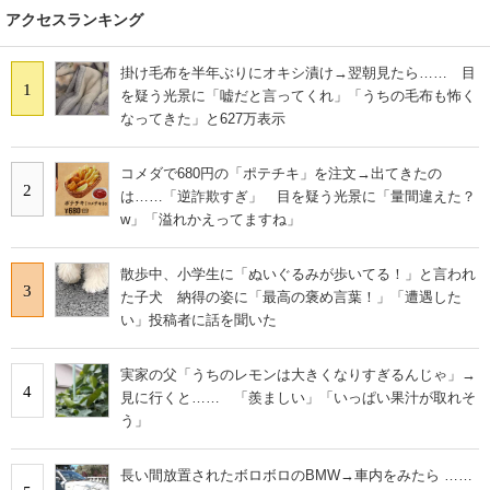
アクセスランキング
掛け毛布を半年ぶりにオキシ漬け→翌朝見たら…… 目
1
を疑う光景に「嘘だと言ってくれ」「うちの毛布も怖く
なってきた」と627万表示
コメダで680円の「ポテチキ」を注文→出てきたの
2
は……「逆詐欺すぎ」 目を疑う光景に「量間違えた？
w」「溢れかえってますね」
散歩中、小学生に「ぬいぐるみが歩いてる！」と言われ
3
た子犬 納得の姿に「最高の褒め言葉！」「遭遇した
い」投稿者に話を聞いた
実家の父「うちのレモンは大きくなりすぎるんじゃ」→
4
見に行くと…… 「羨ましい」「いっぱい果汁が取れそ
う」
長い間放置されたボロボロのBMW→車内をみたら ……