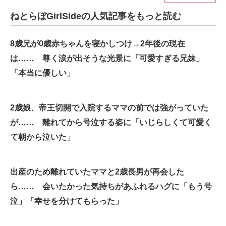
ねとらぼGirlSideの人気記事をもっと読む
ITの今と未来を見通す
スマホと通信の最新トレンド
8歳兄が0歳赤ちゃんを寝かしつけ→2年後の現在
は…… 尊く涙が出そうな光景に「可愛すぎる兄妹」
進化するPCとデバイスの未来
「本当に優しい」
好きが集まる 比べて選べる
2歳娘、帝王切開で入院するママの前では強がっていた
ビジネスと働き方のヒント
が…… 離れてから号泣する姿に「いじらしくて可愛く
AI活用のいまが分かる
て朝から泣いた」
企業ITのトレンドを詳説
出産のため離れていたママと2歳長男が再会した
経営リーダーのコミュニティ
ら…… 会いたかった気持ちがあふれるハグに「もう号
マーケ×ITの今がよく分かる
泣」「幸せを分けてもらった」
ITエンジニア向け専門サイト