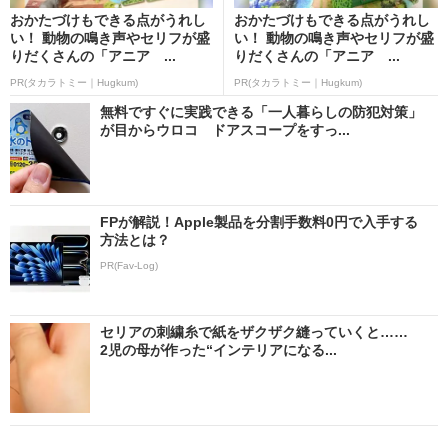
おかたづけもできる点がうれし
おかたづけもできる点がうれし
い！ 動物の鳴き声やセリフが盛
い！ 動物の鳴き声やセリフが盛
りだくさんの「アニア ...
りだくさんの「アニア ...
PR(タカラトミー｜Hugkum)
PR(タカラトミー｜Hugkum)
無料ですぐに実践できる「一人暮らしの防犯対策」
が目からウロコ ドアスコープをすっ...
FPが解説！Apple製品を分割手数料0円で入手する
方法とは？
PR(Fav-Log)
セリアの刺繍糸で紙をザクザク縫っていくと……
2児の母が作った“インテリアになる...