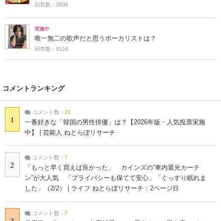
回答数：8509
実施中
唯一無二の歌声だと思うボーカリストは？
回答数：8116
コメントランキング
コメント数：
21
1
一番好きな「韓国の男性俳優」は？【2026年版・人気投票実施
中】 | 芸能人 ねとらぼリサーチ
コメント数：
7
2
「もっと早く買えば良かった」 カインズの“車内遮光カーテ
ン”が大人気 「プライバシーも保てて安心」「ぐっすり眠れま
した」（2/2） | ライフ ねとらぼリサーチ：2ページ目
コメント数：
7
3