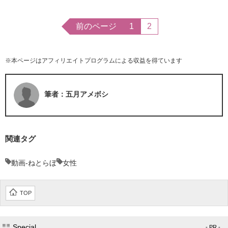
前のページ
1
2
※本ページはアフィリエイトプログラムによる収益を得ています
筆者：五月アメボシ
関連タグ
動画-ねとらぼ
女性
TOP
Special
- PR -