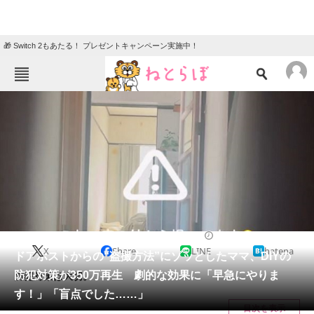
🎁 Switch 2もあたる！ プレゼントキャンペーン実施中！
ねとらぼメニュー
TOP
ニュース
エンタメ
クイズ
グルメ
地域
住まい
教育・育児
動物
リサーチ
2024/03/13 20:00（公開）
X
Share
LINE
hatena
会員記事
ドアポストからの“盗撮方法”にゾッとしたママ、DIYの
防犯対策が350万再生 劇的な効果に「早急にやりま
防犯対策は大切。
メディア
す！」「盲点でした……」
目次を表示
注目記事を集めた総合ページ