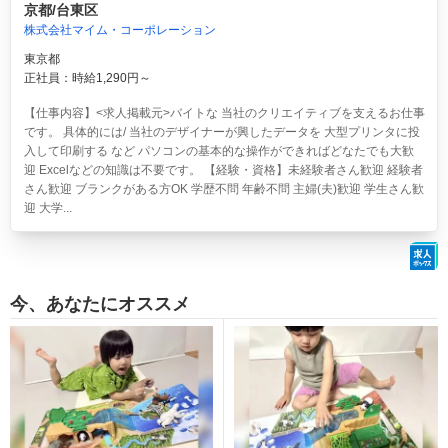
京都/台東区
株式会社マイム・コーポレーション
東京都
正社員：時給1,290円～
【仕事内容】<求人掲載元>バイトな 当社のクリエイティブを支えるお仕事
です。 具体的には/ 当社のデザイナーが興したデータを 大型プリンタに投
入して印刷する など パソコンの基本的な操作ができればどなたでも大歓
迎 Excelなどの知識は不要です。 【経験・資格】未経験者さん歓迎 経験者
さん歓迎 ブランクがある方OK 学歴不問 年齢不問 主婦(夫)歓迎 学生さん歓
迎 大学...
今、あなたにオススメ