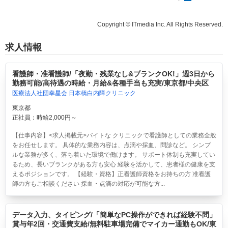
Copyright © ITmedia Inc. All Rights Reserved.
求人情報
看護師・准看護師/「夜勤・残業なし&ブランクOK!」週3日から
勤務可能/高待遇の時給・月給&各種手当も充実/東京都/中央区
医療法人社団幸星会 日本橋白内障クリニック
東京都
正社員：時給2,000円～
【仕事内容】<求人掲載元>バイトな クリニックで看護師としての業務全般
をお任せします。 具体的な業務内容は、点滴や採血、問診など。 シンプ
ルな業務が多く、落ち着いた環境で働けます。 サポート体制も充実してい
るため、長いブランクがある方も安心 経験を活かして、患者様の健康を支
えるポジションです。 【経験・資格】正看護師資格をお持ちの方 准看護
師の方もご相談ください 採血・点滴の対応が可能な方...
データ入力、タイピング/「簡単なPC操作ができれば経験不問」
賞与年2回・交通費支給/無料駐車場完備でマイカー通勤もOK/東