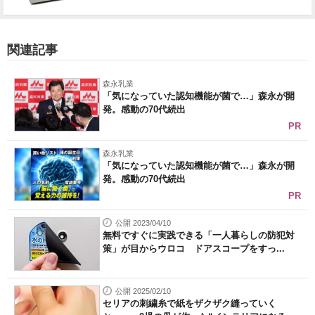
関連記事
森永乳業
「気になっていた認知機能が菌で…」森永が開
発。感動の70代続出
PR
森永乳業
「気になっていた認知機能が菌で…」森永が開
発。感動の70代続出
PR
公開 2023/04/10
無料ですぐに実践できる「一人暮らしの防犯対
策」が目からウロコ ドアスコープをすっ...
公開 2025/02/10
セリアの刺繍糸で紙をザクザク縫っていく