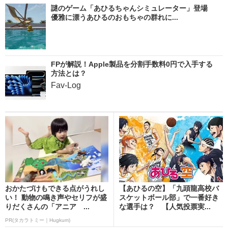
謎のゲーム「あひるちゃんシミュレーター」登場
優雅に漂うあひるのおもちゃの群れに...
FPが解説！Apple製品を分割手数料0円で入手する
方法とは？
Fav-Log
おかたづけもできる点がうれし
【あひるの空】「九頭龍高校バ
い！ 動物の鳴き声やセリフが盛
スケットボール部」で一番好き
りだくさんの「アニア ...
な選手は？ 【人気投票実...
PR(タカラトミー｜Hugkum)