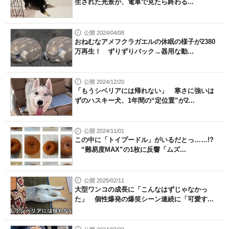
生された光景が、電車で見たら終わる...
公開 2024/04/08
おねむなアメフクラガエルの休眠の様子が2380
万再生！ ずりずりバック→器用な動...
公開 2024/12/20
「もうシベリアには帰れない」 寒さに強いは
ずのハスキー犬、1年間の“定位置”が2...
公開 2024/11/01
この中に「トイプードル」がいるだとっ……!?
“難易度MAX”の1枚に反響「ムズ...
公開 2025/02/11
大型ワンコの成長に「こんなはずじゃなかっ
た」 個性爆発の爆笑シーン連続に「可愛す...