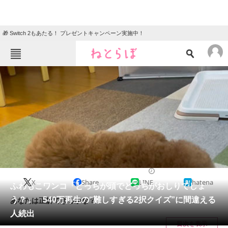
🎁 Switch 2もあたる！ プレゼントキャンペーン実施中！
ねとらぼメニュー
TOP
ニュース
エンタメ
クイズ
グルメ
地域
住まい
教育・育児
動物
リサーチ
犬
2024/03/14 08:30（公開）
X
Share
LINE
hatena
会員記事
ふわもこワンコ「どっちが頭でどっちがおしりでしょ
う？」 540万再生の“難しすぎる2択クイズ”に間違える
あなたは正解できるかな？
メディア
人続出
目次を表示
注目記事を集めた総合ページ