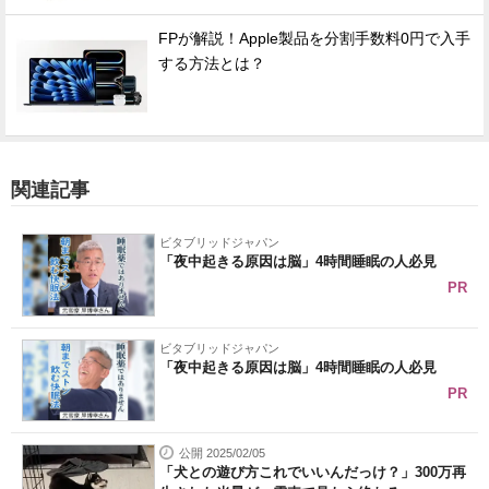
FPが解説！Apple製品を分割手数料0円で入手
する方法とは？
関連記事
ビタブリッドジャパン
「夜中起きる原因は脳」4時間睡眠の人必見
PR
ビタブリッドジャパン
「夜中起きる原因は脳」4時間睡眠の人必見
PR
公開 2025/02/05
「犬との遊び方これでいいんだっけ？」300万再