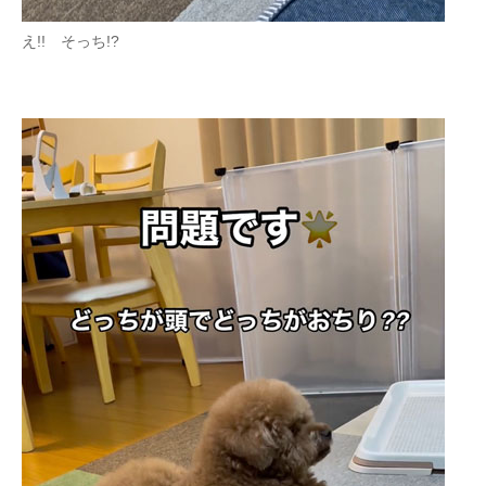
え!! そっち!?