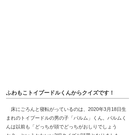
企業向けIT製品の総合サイト
IT製品の技術・比較・事例
製造業のIT導入・活用を支援
モノづくり技術者専門サイト
エレクトロニクス専門サイト
電子設計の基本と応用
エネルギーの専門メディア
ふわもこトイプードルくんからクイズです！
建設×テクノロジーの最前線
床にごろんと寝転がっているのは、2020年3月18日生
ちょっと気になるネットの話題
まれのトイプードルの男の子「パルム」くん。パルムく
んは以前も「どっちが頭でどっちがおしりでしょう