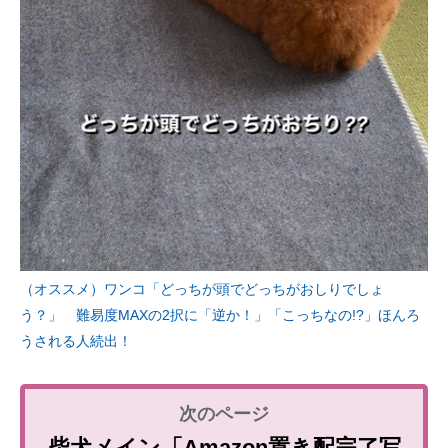
（オススメ）ワンコ「どっちが頭でどっちがおしりでしょ
う？」 難易度MAXの2択に「逆か！」「こっちなの!?」ほんろ
うされる人続出！
柴犬メイン「Amazon置き配完了写