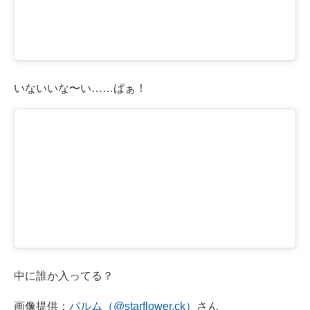
いないいな〜い……ばぁ！
中に誰か入ってる？
画像提供：
パルム（@starflower.ck）
さん