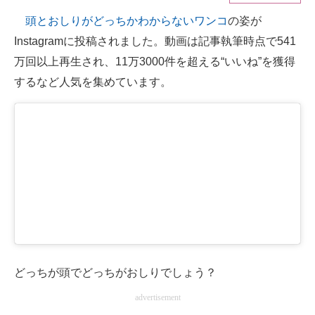
頭とおしりがどっちかわからないワンコ
の姿が
ITの今と未来を見通す
Instagramに投稿されました。動画は記事執筆時点で541
スマホと通信の最新トレンド
万回以上再生され、11万3000件を超える“いいね”を獲得
するなど人気を集めています。
進化するPCとデバイスの未来
好きが集まる 比べて選べる
ビジネスと働き方のヒント
AI活用のいまが分かる
企業ITのトレンドを詳説
経営リーダーのコミュニティ
マーケ×ITの今がよく分かる
どっちが頭でどっちがおしりでしょう？
advertisement
ITエンジニア向け専門サイト