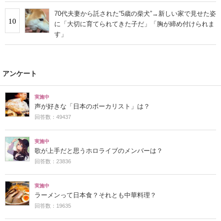
70代夫妻から託された“5歳の柴犬”→新しい家で見せた姿
10
に「大切に育てられてきた子だ」「胸が締め付けられま
す」
アンケート
実施中
声が好きな「日本のボーカリスト」は？
回答数：49437
実施中
歌が上手だと思うホロライブのメンバーは？
回答数：23836
実施中
ラーメンって日本食？それとも中華料理？
回答数：19635