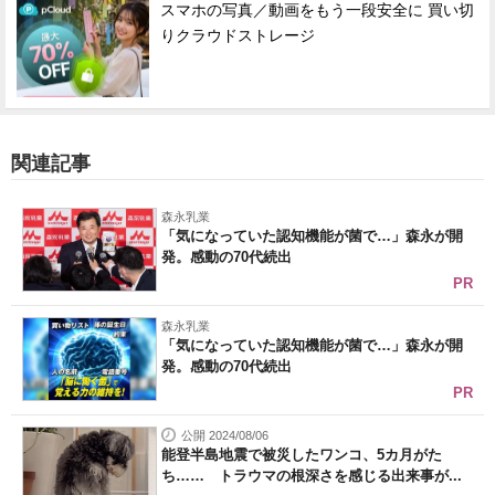
スマホの写真／動画をもう一段安全に 買い切
りクラウドストレージ
関連記事
森永乳業
「気になっていた認知機能が菌で…」森永が開
発。感動の70代続出
PR
森永乳業
「気になっていた認知機能が菌で…」森永が開
発。感動の70代続出
PR
公開 2024/08/06
能登半島地震で被災したワンコ、5カ月がた
ち…… トラウマの根深さを感じる出来事が...