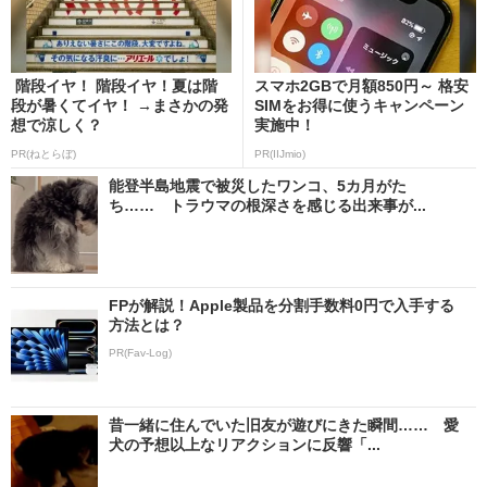
階段イヤ！ 階段イヤ！夏は階
スマホ2GBで月額850円～ 格安
段が暑くてイヤ！ →まさかの発
SIMをお得に使うキャンペーン
想で涼しく？
実施中！
PR(ねとらぼ)
PR(IIJmio)
能登半島地震で被災したワンコ、5カ月がた
ち…… トラウマの根深さを感じる出来事が...
FPが解説！Apple製品を分割手数料0円で入手する
方法とは？
PR(Fav-Log)
昔一緒に住んでいた旧友が遊びにきた瞬間…… 愛
犬の予想以上なリアクションに反響「...