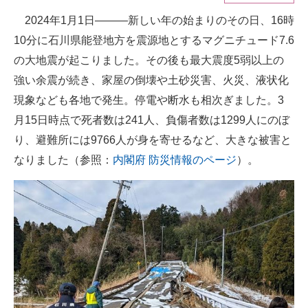
2024年1月1日―――新しい年の始まりのその日、16時
ITの今と未来を見通す
10分に石川県能登地方を震源地とするマグニチュード7.6
スマホと通信の最新トレンド
の大地震が起こりました。その後も最大震度5弱以上の
強い余震が続き、家屋の倒壊や土砂災害、火災、液状化
進化するPCとデバイスの未来
現象なども各地で発生。停電や断水も相次ぎました。3
好きが集まる 比べて選べる
月15日時点で死者数は241人、負傷者数は1299人にのぼ
り、避難所には9766人が身を寄せるなど、大きな被害と
ビジネスと働き方のヒント
なりました（参照：
内閣府 防災情報のページ
）。
AI活用のいまが分かる
企業ITのトレンドを詳説
経営リーダーのコミュニティ
マーケ×ITの今がよく分かる
ITエンジニア向け専門サイト