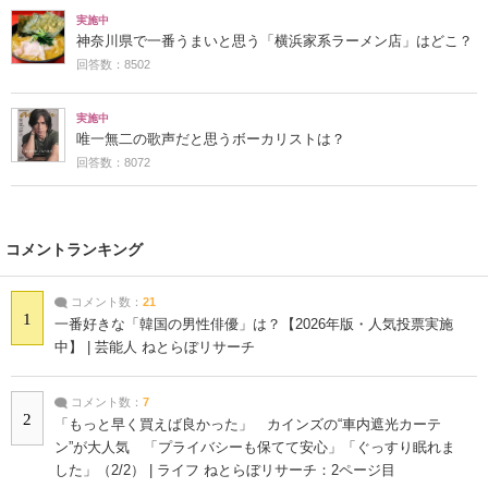
実施中
神奈川県で一番うまいと思う「横浜家系ラーメン店」はどこ？
回答数：8502
実施中
唯一無二の歌声だと思うボーカリストは？
回答数：8072
コメントランキング
コメント数：
21
1
一番好きな「韓国の男性俳優」は？【2026年版・人気投票実施
中】 | 芸能人 ねとらぼリサーチ
コメント数：
7
2
「もっと早く買えば良かった」 カインズの“車内遮光カーテ
ン”が大人気 「プライバシーも保てて安心」「ぐっすり眠れま
した」（2/2） | ライフ ねとらぼリサーチ：2ページ目