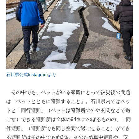
企業向けIT製品の総合サイト
IT製品の技術・比較・事例
製造業のIT導入・活用を支援
モノづくり技術者専門サイト
エレクトロニクス専門サイト
電子設計の基本と応用
石川県公式Instagramより
エネルギーの専門メディア
その中でも、ペットがいる家庭にとって被災後の問題
建設×テクノロジーの最前線
は「ペットとともに避難すること」。石川県内ではペッ
トと「同行避難」（ペットは避難所の外や玄関などで過
ちょっと気になるネットの話題
ごす）できる避難所は全体の94％にのぼるものの、「同
伴避難」（避難所でも同じ空間で過ごせること）ができ
る避難所はその中でも約3％。そのため車中避難や、安