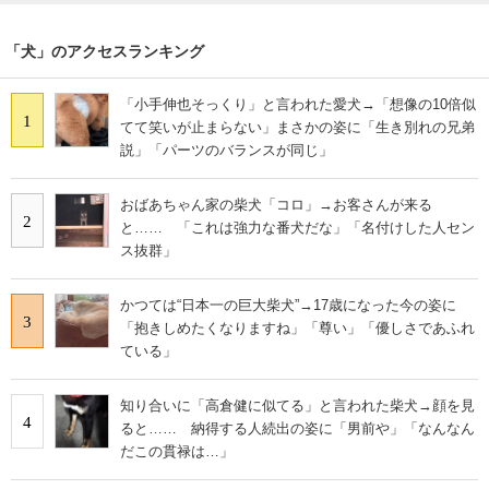
「犬」のアクセスランキング
「小手伸也そっくり」と言われた愛犬→「想像の10倍似
1
てて笑いが止まらない」まさかの姿に「生き別れの兄弟
説」「パーツのバランスが同じ」
おばあちゃん家の柴犬「コロ」→お客さんが来る
2
と…… 「これは強力な番犬だな」「名付けした人セン
ス抜群」
かつては“日本一の巨大柴犬”→17歳になった今の姿に
3
「抱きしめたくなりますね」「尊い」「優しさであふれ
ている」
知り合いに「高倉健に似てる」と言われた柴犬→顔を見
4
ると…… 納得する人続出の姿に「男前や」「なんなん
だこの貫禄は…」