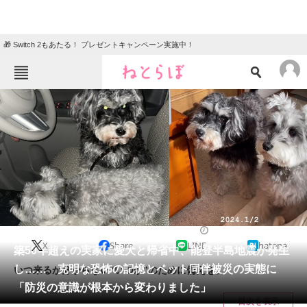
🎁 Switch 2もあたる！ プレゼントキャンペーン実施中！
ねとらぼメニュー
TOP
ニュース
エンタメ
クイズ
グルメ
地域
住まい
教育・育児
動物
リサーチ
犬
2024/03/29 20:00（公開）
X
Share
LINE
hatena
会員記事
築50年超えの実家に愛犬と帰省中、能登半島地震が発生
し…… 克明な恐怖の記憶とペット同伴被災の実態に
いつ来るか分からない“いつか”のために備えを。
メディア
「防災の意識が根本から変わりました」
目次を表示
注目記事を集めた総合ページ