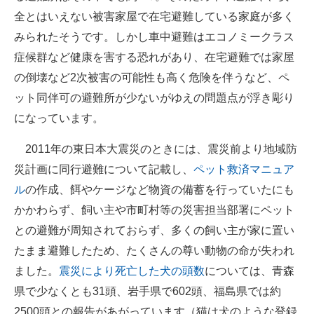
全とはいえない被害家屋で在宅避難している家庭が多く
みられたそうです。しかし車中避難はエコノミークラス
症候群など健康を害する恐れがあり、在宅避難では家屋
の倒壊など2次被害の可能性も高く危険を伴うなど、ペ
ット同伴可の避難所が少ないがゆえの問題点が浮き彫り
になっています。
2011年の東日本大震災のときには、震災前より地域防
災計画に同行避難について記載し、
ペット救済マニュア
ル
の作成、餌やケージなど物資の備蓄を行っていたにも
かかわらず、飼い主や市町村等の災害担当部署にペット
との避難が周知されておらず、多くの飼い主が家に置い
たまま避難したため、たくさんの尊い動物の命が失われ
ました。
震災により死亡した犬の頭数
については、青森
県で少なくとも31頭、岩手県で602頭、福島県では約
2500頭との報告があがっています（猫は犬のような登録