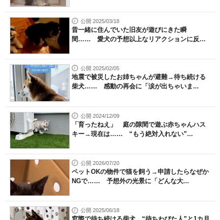
公開 2025/03/18
昔一緒に住んでいた旧友が遊びにきた瞬
間…… 愛犬の予想以上なリアクションに反響
「...
公開 2025/02/05
地震で被災したお姉ちゃんが避難→待ち続ける
柴犬…… 感動の再会に「涙が出ちゃいま...
公開 2024/12/09
「育ったねえ」 庭の隙間で遊ぶ赤ちゃんハス
キー→現在は…… “もう絶対入れない”...
公開 2026/07/20
ペットOKの物件で猫を飼う→申請したらなぜか
NGで…… 予想外の光景に「どんな大...
公開 2025/06/18
窓際で待ち続ける柴犬 “待ちわびた人”と1カ月