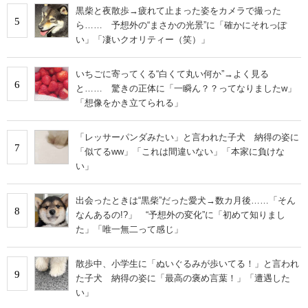
黒柴と夜散歩→疲れて止まった姿をカメラで撮った
5
ら…… 予想外の“まさかの光景”に「確かにそれっぽ
い」「凄いクオリティー（笑）」
いちごに寄ってくる“白くて丸い何か”→よく見る
6
と…… 驚きの正体に「一瞬ん？？ってなりましたw」
「想像をかき立てられる」
「レッサーパンダみたい」と言われた子犬 納得の姿に
7
「似てるww」「これは間違いない」「本家に負けな
い」
出会ったときは“黒柴”だった愛犬→数カ月後……「そん
8
なんあるの!?」 “予想外の変化”に「初めて知りまし
た」「唯一無二って感じ」
散歩中、小学生に「ぬいぐるみが歩いてる！」と言われ
9
た子犬 納得の姿に「最高の褒め言葉！」「遭遇した
い」