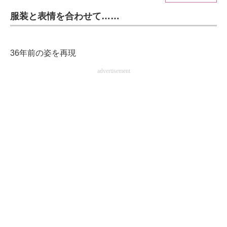
服装と表情を合わせて……
ITの今と未来を見通す
スマホと通信の最新トレンド
36年前の姿を再現
進化するPCとデバイスの未来
advertisement
好きが集まる 比べて選べる
ビジネスと働き方のヒント
AI活用のいまが分かる
企業ITのトレンドを詳説
経営リーダーのコミュニティ
マーケ×ITの今がよく分かる
ITエンジニア向け専門サイト