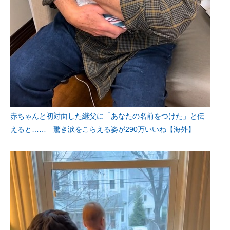
赤ちゃんと初対面した継父に「あなたの名前をつけた」と伝
えると…… 驚き涙をこらえる姿が290万いいね【海外】