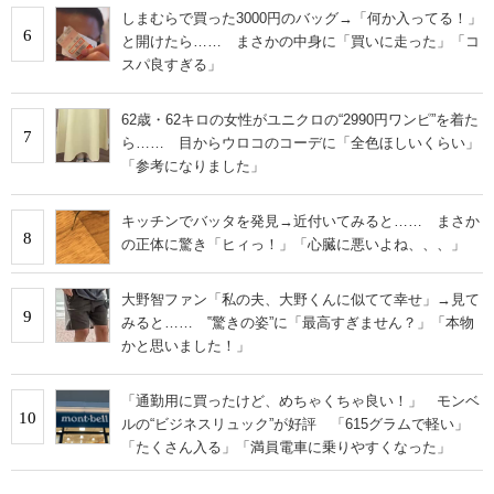
しまむらで買った3000円のバッグ→「何か入ってる！」
6
と開けたら…… まさかの中身に「買いに走った」「コ
スパ良すぎる」
62歳・62キロの女性がユニクロの“2990円ワンピ”を着た
7
ら…… 目からウロコのコーデに「全色ほしいくらい」
「参考になりました」
キッチンでバッタを発見→近付いてみると…… まさか
8
の正体に驚き「ヒィっ！」「心臓に悪いよね、、、」
大野智ファン「私の夫、大野くんに似てて幸せ」→見て
9
みると…… ‟驚きの姿”に「最高すぎません？」「本物
かと思いました！」
「通勤用に買ったけど、めちゃくちゃ良い！」 モンベ
10
ルの“ビジネスリュック”が好評 「615グラムで軽い」
「たくさん入る」「満員電車に乗りやすくなった」