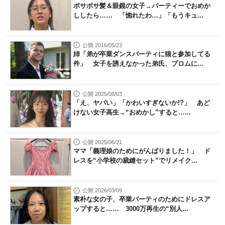
ボサボサ髪＆眼鏡の女子→パーティーでおめか
ししたら…… 「惚れたわ…」「もうキュ...
公開 2016/05/23
姉「弟が卒業ダンスパーティに猫と参加してる
件」 女子を誘えなかった弟氏、プロムに...
公開 2025/08/03
「え、ヤバい」「かわいすぎないか!?」 あど
けない女子高生→“おめかし”すると…...
公開 2025/06/21
ママ「義理娘のためにがんばりました！」 ド
レスを“小学校の裁縫セット”でリメイク...
公開 2026/03/09
素朴な女の子、卒業パーティのためにドレスア
ップすると…… 3000万再生の“別人...