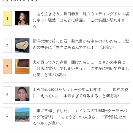
「もう泣きそう」川口春奈、純白ウエディングドレス姿
1
にネット騒然「ほんとに綺麗」「この笑顔が切なすぎ
る」
新潟の海で拾った石→割れ目から中をのぞいたら……驚
2
きの中身に「本当にあるんですね！」「お宝だ」
夫が買ってきた赤福→開けたら…… まさかの中身に
3
「お店に電話してしまいそう」「さすがに初めて見まし
た笑」と107万表示
山Pに憧れ続けたサッカー少年→13年後…… 現在の姿
4
に「えっぐい」「本気すぎて尊敬する」と49万再生
「車に常備しました」 カインズの“1980円クーラーバ
5
ッグ”が評判 「ちょうどいい大きさ」「保冷剤を止め
るベルトが良い」