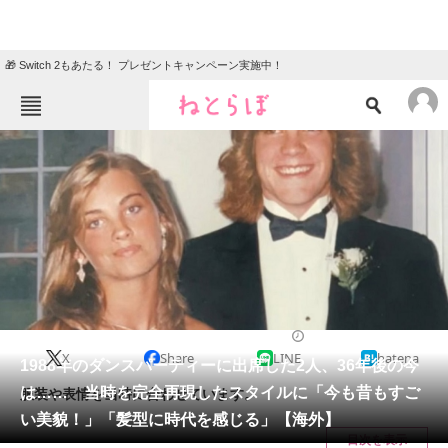
🎁 Switch 2もあたる！ プレゼントキャンペーン実施中！
ねとらぼメニュー
TOP
ニュース
エンタメ
クイズ
グルメ
地域
住まい
教育・育児
動物
リサーチ
2024/03/24 11:00（公開）
X
Share
LINE
hatena
会員記事
1988年のダンスパーティーに出席した2人、36年後の今
は…… 当時を完全再現したスタイルに「今も昔もすご
服装や表情を当時に合わせています。
メディア
い美貌！」「髪型に時代を感じる」【海外】
目次を表示
注目記事を集めた総合ページ