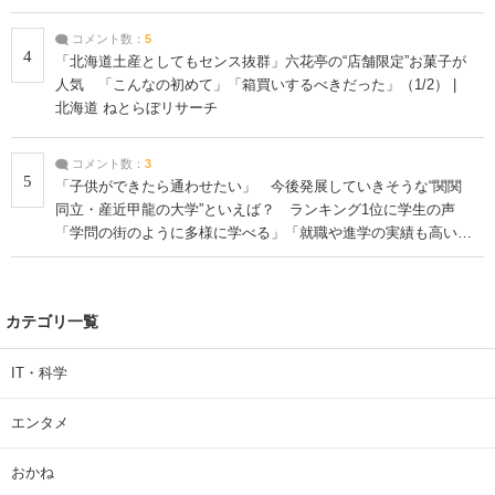
コメント数：
5
4
「北海道土産としてもセンス抜群」六花亭の“店舗限定”お菓子が
人気 「こんなの初めて」「箱買いするべきだった」（1/2） |
北海道 ねとらぼリサーチ
コメント数：
3
5
「子供ができたら通わせたい」 今後発展していきそうな“関関
同立・産近甲龍の大学”といえば？ ランキング1位に学生の声
「学問の街のように多様に学べる」「就職や進学の実績も高い」
| 大学 ねとらぼリサーチ
カテゴリ一覧
IT・科学
エンタメ
おかね