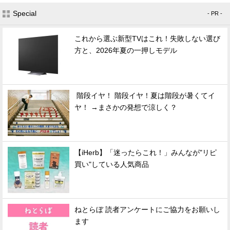
Special
- PR -
これから選ぶ新型TVはこれ！失敗しない選び
方と、2026年夏の一押しモデル
階段イヤ！ 階段イヤ！夏は階段が暑くてイ
ヤ！ →まさかの発想で涼しく？
【iHerb】「迷ったらこれ！」みんなが"リピ
買い"している人気商品
ねとらぼ 読者アンケートにご協力をお願いし
ます