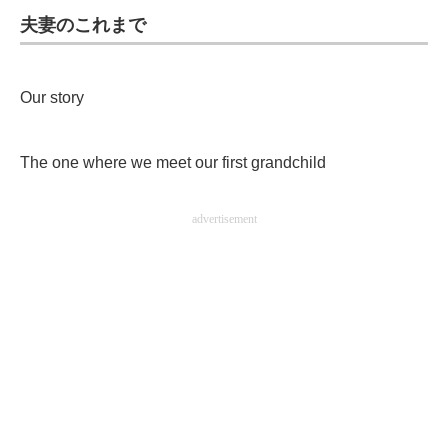
夫妻のこれまで
企業向けIT製品の総合サイト
IT製品の技術・比較・事例
Our story
製造業のIT導入・活用を支援
モノづくり技術者専門サイト
The one where we meet our first grandchild
エレクトロニクス専門サイト
advertisement
電子設計の基本と応用
エネルギーの専門メディア
建設×テクノロジーの最前線
ちょっと気になるネットの話題