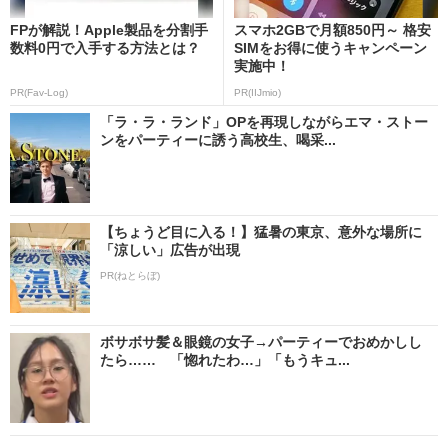
FPが解説！Apple製品を分割手
スマホ2GBで月額850円～ 格安
数料0円で入手する方法とは？
SIMをお得に使うキャンペーン
実施中！
PR(Fav-Log)
PR(IIJmio)
「ラ・ラ・ランド」OPを再現しながらエマ・ストー
ンをパーティーに誘う高校生、喝采...
【ちょうど目に入る！】猛暑の東京、意外な場所に
「涼しい」広告が出現
PR(ねとらぼ)
ボサボサ髪＆眼鏡の女子→パーティーでおめかしし
たら…… 「惚れたわ…」「もうキュ...