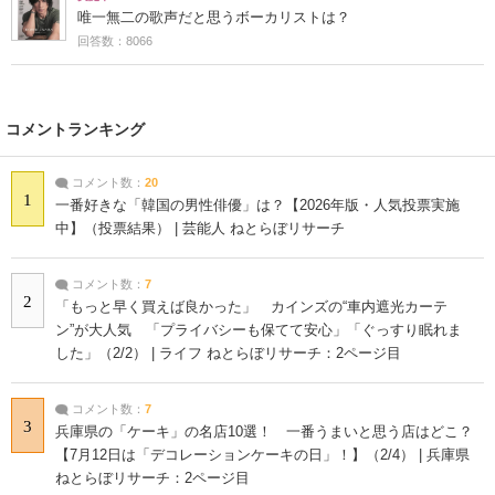
唯一無二の歌声だと思うボーカリストは？
回答数：8066
コメントランキング
コメント数：
20
1
一番好きな「韓国の男性俳優」は？【2026年版・人気投票実施
中】（投票結果） | 芸能人 ねとらぼリサーチ
コメント数：
7
2
「もっと早く買えば良かった」 カインズの“車内遮光カーテ
ン”が大人気 「プライバシーも保てて安心」「ぐっすり眠れま
した」（2/2） | ライフ ねとらぼリサーチ：2ページ目
コメント数：
7
3
兵庫県の「ケーキ」の名店10選！ 一番うまいと思う店はどこ？
【7月12日は「デコレーションケーキの日」！】（2/4） | 兵庫県
ねとらぼリサーチ：2ページ目