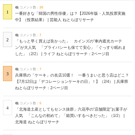
コメント数：
20
1
一番好きな「韓国の男性俳優」は？【2026年版・人気投票実施
中】（投票結果） | 芸能人 ねとらぼリサーチ
コメント数：
7
2
「もっと早く買えば良かった」 カインズの“車内遮光カーテ
ン”が大人気 「プライバシーも保てて安心」「ぐっすり眠れま
した」（2/2） | ライフ ねとらぼリサーチ：2ページ目
コメント数：
7
3
兵庫県の「ケーキ」の名店10選！ 一番うまいと思う店はどこ？
【7月12日は「デコレーションケーキの日」！】（2/4） | 兵庫県
ねとらぼリサーチ：2ページ目
コメント数：
5
4
「北海道土産としてもセンス抜群」六花亭の“店舗限定”お菓子が
人気 「こんなの初めて」「箱買いするべきだった」（1/2） |
北海道 ねとらぼリサーチ