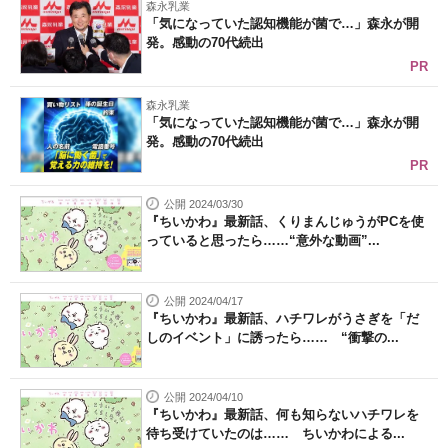
森永乳業
「気になっていた認知機能が菌で…」森永が開
発。感動の70代続出
PR
森永乳業
「気になっていた認知機能が菌で…」森永が開
発。感動の70代続出
PR
公開 2024/03/30
『ちいかわ』最新話、くりまんじゅうがPCを使
っていると思ったら……“意外な動画”...
公開 2024/04/17
『ちいかわ』最新話、ハチワレがうさぎを「だ
しのイベント」に誘ったら…… “衝撃の...
公開 2024/04/10
『ちいかわ』最新話、何も知らないハチワレを
待ち受けていたのは…… ちいかわによる...