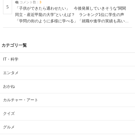
コメント数：
3
5
「子供ができたら通わせたい」 今後発展していきそうな“関関
同立・産近甲龍の大学”といえば？ ランキング1位に学生の声
「学問の街のように多様に学べる」「就職や進学の実績も高い」
| 大学 ねとらぼリサーチ
カテゴリ一覧
IT・科学
エンタメ
おかね
カルチャー・アート
クイズ
グルメ