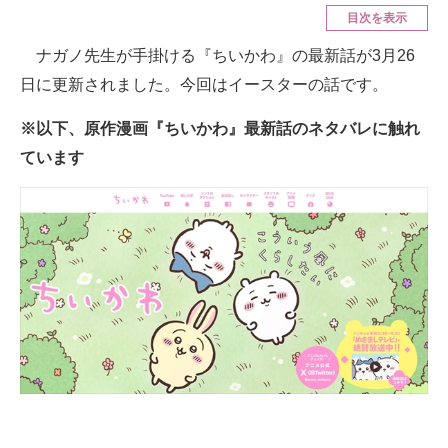
目次を表示
ITの今と未来を見通す
ナガノ先生が手掛ける『ちいかわ』の最新話が3月26
日に更新されました。今回はイースターの話です。
スマホと通信の最新トレンド
※以下、原作漫画『ちいかわ』最新話のネタバレに触れ
進化するPCとデバイスの未来
ています
好きが集まる 比べて選べる
ビジネスと働き方のヒント
AI活用のいまが分かる
企業ITのトレンドを詳説
経営リーダーのコミュニティ
マーケ×ITの今がよく分かる
ITエンジニア向け専門サイト