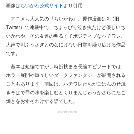
画像は
ちいかわ公式サイト
より引用
企業向けIT製品の総合サイト
アニメも大人気の『ちいかわ』。原作漫画はX（旧
IT製品の技術・比較・事例
Twitter）で連載中で、ちょっぴり泣き虫だけど優しいち
製造業のIT導入・活用を支援
いかわや、その友達の明るくてポジティブなハチワレ、
大声で叫ぶうさぎとのなにげない日常を繰り広げる作品
モノづくり技術者専門サイト
です。
エレクトロニクス専門サイト
基本は短編ですが、時折挟まる長編エピソードでは、
電子設計の基本と応用
ホラー展開や重々しいダークファンタジーが展開される
こともあります。前回は、ハチワレたちがごはんのせ焼
エネルギーの専門メディア
きそばで罪の味を楽しむとくりまんじゅうがさらにたこ
建設×テクノロジーの最前線
焼きをおすそわけする話でした。
ちょっと気になるネットの話題
advertisement