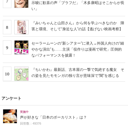
7
示唆に歓喜の声「ブラフだ」「木多康昭はそこからが長
い」
『みいちゃんと山田さん』から何を学ぶべきなのか 障
8
害と環境、そして“身近な人”の話【逃げない映画考察】
セーラームーンの“新シアター”に潜入→外国人向けの“細
9
やかな演出”も……主演「役作りは漫画で研究」圧倒的
なパフォーマンスを披露！
『ちいかわ』最新話、古本屋の一撃で気絶する魔女 そ
10
の姿を見たモモンガの独り言が意味深で“闇”を感じる
アンケート
実施中
声が好きな「日本のボーカリスト」は？
回答数：49376