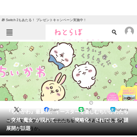
🎁 Switch 2もあたる！ プレゼントキャンペーン実施中！
ねとらぼメニュー
TOP
ニュース
エンタメ
クイズ
グルメ
地域
住まい
教育・育児
動物
リサーチ
マンガ
2024/03/27 17:17（公開）
X
Share
LINE
hatena
会員記事
『ちいかわ』最新話、イースターを楽しむちいかわたち
→突然“魔女”が現れて…… 「簡略化」されてしまう謎
この魔女は、かつてちいかわたちをぬいぐるみにした“あの魔
メディア
展開が話題
女”なのだろうか。
注目記事を集めた総合ページ