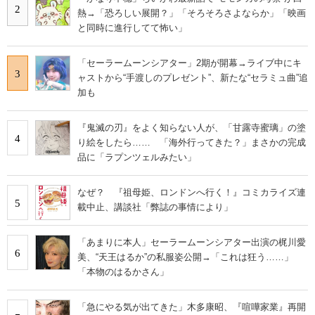
2
熱→「恐ろしい展開？」「そろそろさよならか」「映画
と同時に進行してて怖い」
「セーラームーンシアター」2期が開幕→ライブ中にキ
3
ャストから“手渡しのプレゼント”、新たな“セラミュ曲”追
加も
『鬼滅の刃』をよく知らない人が、「甘露寺蜜璃」の塗
4
り絵をしたら…… 「海外行ってきた？」まさかの完成
品に「ラプンツェルみたい」
なぜ？ 『祖母姫、ロンドンへ行く！』コミカライズ連
5
載中止、講談社「弊誌の事情により」
「あまりに本人」セーラームーンシアター出演の梶川愛
6
美、“天王はるか”の私服姿公開→「これは狂う……」
「本物のはるかさん」
「急にやる気が出てきた」木多康昭、『喧嘩家業』再開