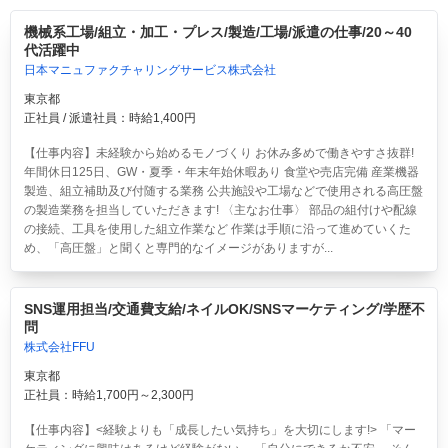
機械系工場/組立・加工・プレス/製造/工場/派遣の仕事/20～40
代活躍中
日本マニュファクチャリングサービス株式会社
東京都
正社員 / 派遣社員：時給1,400円
【仕事内容】未経験から始めるモノづくり お休み多めで働きやすさ抜群!
年間休日125日、GW・夏季・年末年始休暇あり 食堂や売店完備 産業機器
製造、組立補助及び付随する業務 公共施設や工場などで使用される高圧盤
の製造業務を担当していただきます! 〈主なお仕事〉 部品の組付けや配線
の接続、工具を使用した組立作業など 作業は手順に沿って進めていくた
め、「高圧盤」と聞くと専門的なイメージがありますが...
SNS運用担当/交通費支給/ネイルOK/SNSマーケティング/学歴不
問
株式会社FFU
東京都
正社員：時給1,700円～2,300円
【仕事内容】<経験よりも「成長したい気持ち」を大切にします!> 「マー