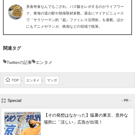
美食奇食なんでもござれ。バズ飯をレポするのがライフワー
ク。東海の道の駅や熱海取材多数。過去にマイナビニュース
で「サラリーマン的『超』ファミレス活用術」を連載。ほか
にもアニメやマンガ、映画などの領域で執筆。
関連タグ
Twitterの記事
エンタメ
TOP
エンタメ
マンガ
>
>
Special
- PR -
【その発想はなかった】猛暑の東京、意外な
場所に「涼しい」広告が出現！