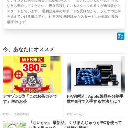
ケティングに興味はあるけど経験がない」 「自分にできるか不安」 そん
な方も安心してください。 現在活躍しているスタッフの多くが未経験から
スタートしています。 最初は先輩のサポートを受けながら、少しずつ仕事
を覚えていける環境です。 仕事内容 未経験からスタートした先輩が多数
活躍中! まず...
今、あなたにオススメ
アマゾン1位「このお茶ガチで
FPが解説！Apple製品を分割手
す」噂のお茶
数料0円で入手する方法とは？
PR(ハーブ健康本舗)
PR(Fav-Log)
『ちいかわ』最新話、くりまんじゅうがPCを使って
いると思ったら……“意外な動画”...