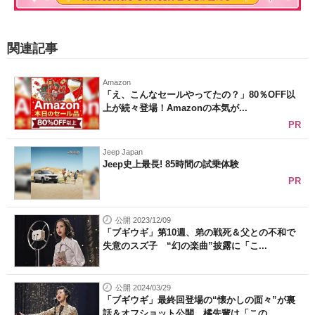
関連記事
Amazon
「え、こんなセールやってたの？」80％OFF以
上が続々登場！Amazonの本気が...
PR
Jeep Japan
Jeep史上最長! 85時間の試乗体験
PR
公開 2023/12/09
「ブギウギ」第10週、弟の戦死＆父との不和で
失意のスズ子 “幻の楽曲”披露に「こ...
公開 2024/03/29
「ブギウギ」最終回登場の“懐かしの面々”が裏
話＆オフショット公開 橘先輩は「この...