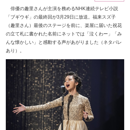
俳優の趣里さんが主演を務めるNHK連続テレビ小説
ITの今と未来を見通す
「ブギウギ」の最終回が3月29日に放送。福来スズ子
スマホと通信の最新トレンド
（趣里さん）最後のステージを前に、楽屋に届いた祝花
の立て札に書かれた名前にネットでは「泣くわー」「み
進化するPCとデバイスの未来
んな懐かしい」と感動する声があがりました（ネタバレ
好きが集まる 比べて選べる
あり）。
ビジネスと働き方のヒント
AI活用のいまが分かる
企業ITのトレンドを詳説
経営リーダーのコミュニティ
マーケ×ITの今がよく分かる
ITエンジニア向け専門サイト