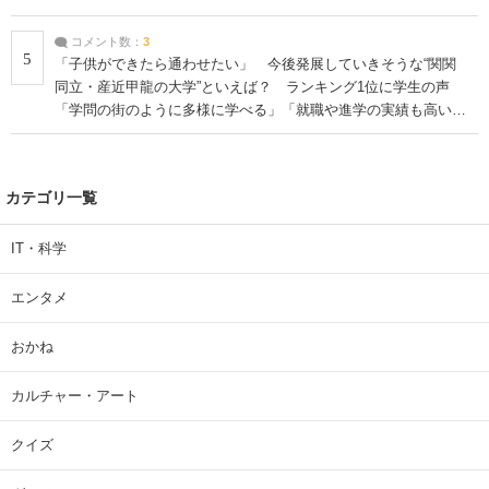
コメント数：
3
5
「子供ができたら通わせたい」 今後発展していきそうな“関関
同立・産近甲龍の大学”といえば？ ランキング1位に学生の声
「学問の街のように多様に学べる」「就職や進学の実績も高い」
| 大学 ねとらぼリサーチ
カテゴリ一覧
IT・科学
エンタメ
おかね
カルチャー・アート
クイズ