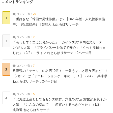
コメントランキング
コメント数：
20
1
一番好きな「韓国の男性俳優」は？【2026年版・人気投票実施
中】（投票結果） | 芸能人 ねとらぼリサーチ
コメント数：
7
2
「もっと早く買えば良かった」 カインズの“車内遮光カーテ
ン”が大人気 「プライバシーも保てて安心」「ぐっすり眠れま
した」（2/2） | ライフ ねとらぼリサーチ：2ページ目
コメント数：
7
3
兵庫県の「ケーキ」の名店10選！ 一番うまいと思う店はどこ？
【7月12日は「デコレーションケーキの日」！】（2/4） | 兵庫県
ねとらぼリサーチ：2ページ目
コメント数：
5
4
「北海道土産としてもセンス抜群」六花亭の“店舗限定”お菓子が
人気 「こんなの初めて」「箱買いするべきだった」（1/2） |
北海道 ねとらぼリサーチ