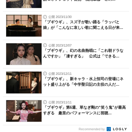
公開 2023/11/30
「ブギウギ」、スズ子が歌い踊る「ラッパと
娘」が「こんなに哀しい歌に聞こえる日が来...
公開 2023/12/07
「ブギウギ」、幻の名曲熱唱に「これ朝ドラな
んですか」「凄すぎる」 公式は「できる...
公開 2023/12/11
「ブギウギ」、新キャラ・水上恒司の登場にネ
ット盛り上がる「中学聖日記の主役の人だ...
公開 2023/11/11
「ブギウギ」第6週、草なぎ剛の“笑う鬼”が最高
すぎる 趣里のパフォーマンスに視聴...
Recommended by