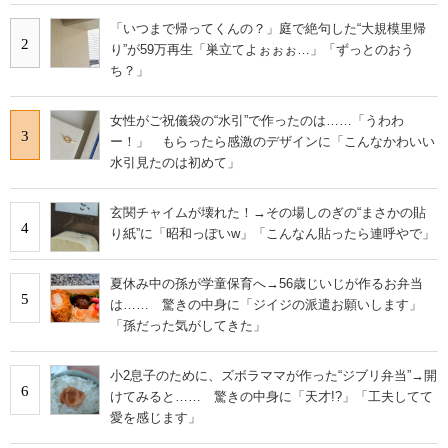
「いつまで帰ってくんの？」庭で絶句した“大規模里帰
2
り”が59万再生「巣立てよぉぉぉ…」「ずっとのおう
ち？」
女性がご祝儀袋の“水引”で作ったのは……「うわわ
3
ー！」 もらったら感激のデザインに「こんなかわいい
水引見たのは初めて」
玄関チャイムが壊れた！→その場しのぎの“まさかの貼
4
り紙”に「昭和っぽいw」「こんなん貼ったら連呼やで」
夏休み中の孫が学童保育へ→56歳じいじが作るお弁当
5
は…… 驚きの中身に「ジイジの派遣お願いします」
「孫だった気がしてきた」
小2息子のために、ズボラママが作った“ジブリ弁当”→開
6
けてみると…… 驚きの中身に「天才!?」「工夫してて
愛を感じます」