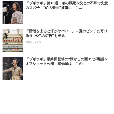
「ブギウギ」第10週、弟の戦死＆父との不和で失意
のスズ子 “幻の楽曲”披露に「こ...
「階段を上ると汗がヤバい！」→夏のピンチに寄り
添う“水色の広告”を発見
PR(ねとらぼ)
「ブギウギ」最終回登場の“懐かしの面々”が裏話＆
オフショット公開 橘先輩は「この...