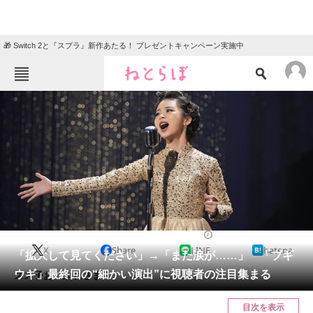
🎁 Switch 2と『スプラ』新作あたる！ プレゼントキャンペーン実施中
ねとらぼメニュー
TOP
ニュース
エンタメ
クイズ
グルメ
地域
住まい
教育・育児
動物
リサーチ
2024/03/29 12:25（公開）
X
Share
LINE
hatena
会員記事
「拡大して見てください」→「また涙が……」 「ブギ
ウギ」最終回の“細かい演出”に視聴者の注目集まる
スズ子おつかれさま！
メディア
目次を表示
注目記事を集めた総合ページ