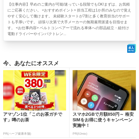
【仕事内容】早めのご案内が可能/迷っている段階でもOK!まずは、お気軽
にご応募ください。 <おすすめポイント> 担当工程は1か所のみなので覚え
やすく安心して働けます。 未経験スタートが7割と多く教育担当のサポー
トも手厚いです。 頑張り次第で大手メーカーの無期雇用派遣を目指せま
す。 <お仕事内容> ベルトコンベアーで流れる車体への部品組立・組付け
電動ドライバーやインパクトレン...
今、あなたにオススメ
アマゾン1位「このお茶ガチで
スマホ2GBで月額850円～ 格安
す」噂のお茶
SIMをお得に使うキャンペーン
実施中！
PR(ハーブ健康本舗)
PR(IIJmio)