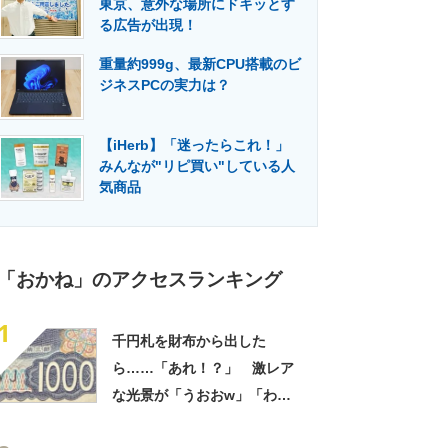
東京、意外な場所にドキッとす
門メディア
建設×テクノロジーの最前線
る広告が出現！
重量約999g、最新CPU搭載のビ
ジネスPCの実力は？
【iHerb】「迷ったらこれ！」
みんなが"リピ買い"している人
気商品
「おかね」のアクセスランキング
1
千円札を財布から出した
ら……「あれ！？」 激レア
な光景が「うおおw」「わー
凄い！！」と356万表示