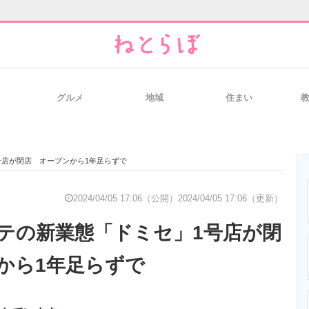
グルメ
地域
住まい
と未来を見通す
スマホと通信の最新トレンド
進化するPCとデ
号店が閉店 オープンから1年足らずで
のいまが分かる
企業ITのトレンドを詳説
経営リーダーの
2024/04/05 17:06（公開）
2024/04/05 17:06（更新）
テの新業態「ドミセ」1号店が閉
T製品の総合サイト
IT製品の技術・比較・事例
製造業のIT導入
から1年足らずで