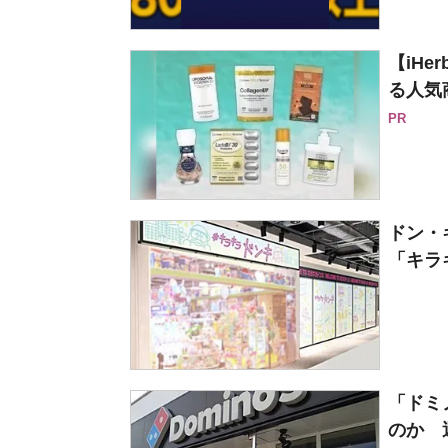
【iH
る人気
PR
ドン・
「キラキ
「ドミ
のか 