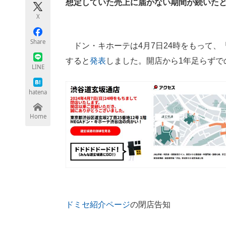
想定していた売上に届かない期間が続いた
モノづくり技術者専門サイト
エレクトロ
X
Share
ドン・キホーテは4月7日24時をもって、
ちょっと気になるネットの話題
すると
発表
しました。開店から1年足らずで
LINE
hatena
Home
ドミセ紹介ページ
の閉店告知