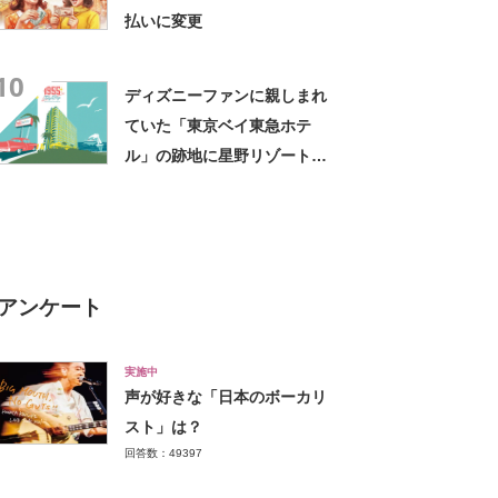
払いに変更
10
ディズニーファンに親しまれ
ていた「東京ベイ東急ホテ
ル」の跡地に星野リゾート進
出 「古き良きアメリカ」コ
ンセプト
アンケート
実施中
声が好きな「日本のボーカリ
スト」は？
回答数：49397