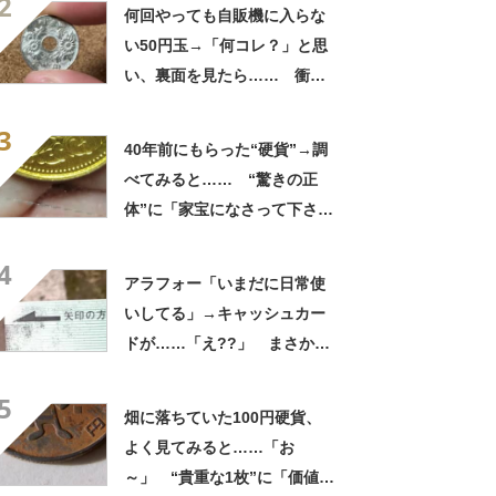
2
何回やっても自販機に入らな
い50円玉→「何コレ？」と思
い、裏面を見たら…… 衝撃
の光景が600万表示「これ
3
は…」「激レア」
40年前にもらった“硬貨”→調
べてみると…… “驚きの正
体”に「家宝になさって下さ
い！」「御利益ありそう」
4
アラフォー「いまだに日常使
いしてる」→キャッシュカー
ドが……「え??」 まさかの
光景に「レア物かもです」
5
「絶滅危惧種」
畑に落ちていた100円硬貨、
よく見てみると……「お
～」 “貴重な1枚”に「価値で