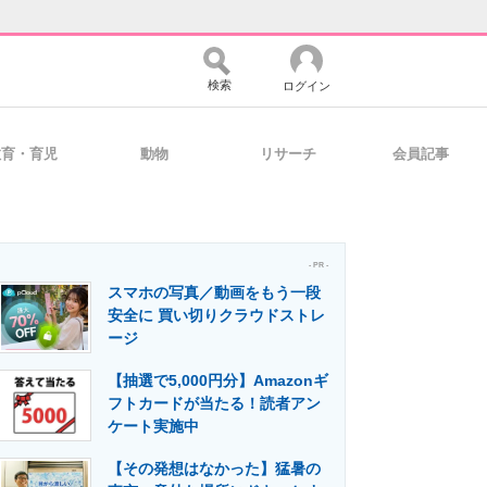
検索
ログイン
教育・育児
動物
リサーチ
会員記事
バイスの未来
好きが集まる 比べて選べる
- PR -
スマホの写真／動画をもう一段
コミュニティ
マーケ×ITの今がよく分かる
安全に 買い切りクラウドストレ
ージ
【抽選で5,000円分】Amazonギ
・活用を支援
フトカードが当たる！読者アン
ケート実施中
【その発想はなかった】猛暑の