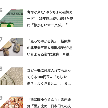
そう」「こりゃあ懐かしいわ
6
い」
寿命が来た“ゆうちょの磁気カ
ード”→25年以上使い続けた姿
に「懐かしいマークが」「郵
政省現役です」
7
「狂ってやがる笑」 新紙幣
の北里柴三郎＆津田梅子が“思
いもよらぬ姿”に変身 卓越し
た技術に「芸術的」
8
コピー機に何度入れても戻っ
てくる100円玉→「もしや
偽？」よく見ると…… まさ
かの光景に「レアモノ」「本
9
物ならお宝」
「西武園ゆうえんち」園内通
貨「園」改め 日本円での支