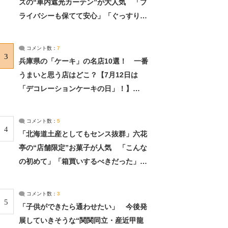
ズの“車内遮光カーテン”が大人気 「プ
ライバシーも保てて安心」「ぐっすり眠
れました」（2/2） | ライフ ねとらぼリ
サーチ：2ページ目
コメント数：
7
3
兵庫県の「ケーキ」の名店10選！ 一番
うまいと思う店はどこ？【7月12日は
「デコレーションケーキの日」！】
（2/4） | 兵庫県 ねとらぼリサーチ：2ペ
ージ目
コメント数：
5
4
「北海道土産としてもセンス抜群」六花
亭の“店舗限定”お菓子が人気 「こんな
の初めて」「箱買いするべきだった」
（1/2） | 北海道 ねとらぼリサーチ
コメント数：
3
5
「子供ができたら通わせたい」 今後発
展していきそうな“関関同立・産近甲龍