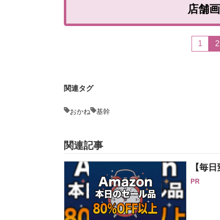
店舗
1
2
関連タグ
おかね
基幹
関連記事
【毎日
PR