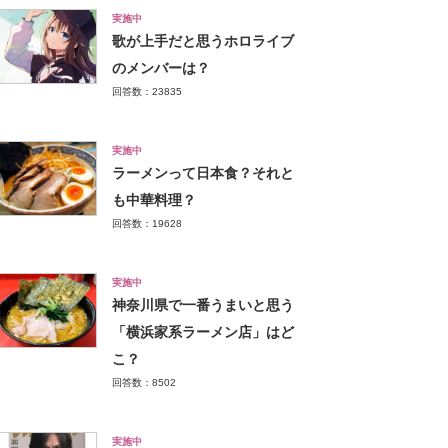
実施中
歌が上手だと思うホロライブ
のメンバーは？
回答数：23835
実施中
ラーメンって日本食？それと
も中華料理？
回答数：19628
実施中
神奈川県で一番うまいと思う
「横浜家系ラーメン店」はど
こ？
回答数：8502
実施中