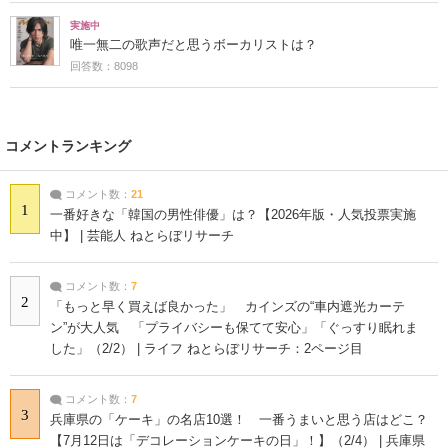
実施中
唯一無二の歌声だと思うボーカリストは？
回答数：8098
コメントランキング
コメント数：
21
1
一番好きな「韓国の男性俳優」は？【2026年版・人気投票実施
中】 | 芸能人 ねとらぼリサーチ
コメント数：
7
2
「もっと早く買えば良かった」 カインズの“車内遮光カーテ
ン”が大人気 「プライバシーも保てて安心」「ぐっすり眠れま
した」（2/2） | ライフ ねとらぼリサーチ：2ページ目
コメント数：
7
3
兵庫県の「ケーキ」の名店10選！ 一番うまいと思う店はどこ？
【7月12日は「デコレーションケーキの日」！】（2/4） | 兵庫県