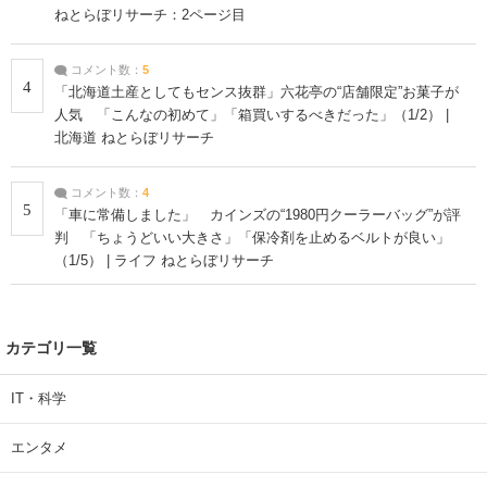
ねとらぼリサーチ：2ページ目
コメント数：
5
4
「北海道土産としてもセンス抜群」六花亭の“店舗限定”お菓子が
人気 「こんなの初めて」「箱買いするべきだった」（1/2） |
北海道 ねとらぼリサーチ
コメント数：
4
5
「車に常備しました」 カインズの“1980円クーラーバッグ”が評
判 「ちょうどいい大きさ」「保冷剤を止めるベルトが良い」
（1/5） | ライフ ねとらぼリサーチ
カテゴリ一覧
IT・科学
エンタメ