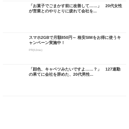
「お菓子でごまかす前に改善して……」 20代女性
が営業とのやりとりに疲れて会社を...
スマホ2GBで月額850円～ 格安SIMをお得に使うキ
ャンペーン実施中！
PR(IIJmio)
「顔色、キャベツみたいですよ……？」 127連勤
の果てに会社を辞めた、20代男性...