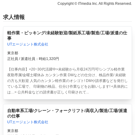
Copyright © ITmedia Inc. All Rights Reserved.
求人情報
軽作業・ピッキング/未経験歓迎/製紙系工場/製造/工場/派遣の仕
事
UTエージェント株式会社
東京都
正社員 / 派遣社員：時給1,320円
【仕事内容】<20~30代活躍中>
未経験から月収24万円可!シンプル軽作業
夜勤専属!金曜土曜休み
カンタン作業 DMなどの仕分け、検品作業/ 未経験
の方も大歓迎 人気のカンタン軽作業のオシゴト! DMや請求書などを発行し
ている工場で、 印刷物の検品、仕分け作業などをお願いします! <具体的に
は…> 公共料金などの請求書が正しく印刷されて...
自動車系工場/クレーン・フォークリフト/高収入/製造/工場/派遣
の仕事
UTエージェント株式会社
東京都