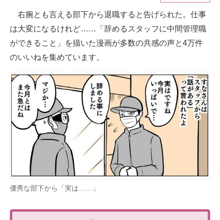
右腕とも言える部下から退職すると告げられた。仕事
ITの今と未来を見通す
は大変になるけれど……「辞めるスタッフに中間管理職
スマホと通信の最新トレンド
ができること」を描いた漫画が多数の共感の声と4万件
のいいねを集めています。
進化するPCとデバイスの未来
好きが集まる 比べて選べる
ビジネスと働き方のヒント
AI活用のいまが分かる
企業ITのトレンドを詳説
経営リーダーのコミュニティ
優秀な部下から「実は……」
マーケ×ITの今がよく分かる
ITエンジニア向け専門サイト