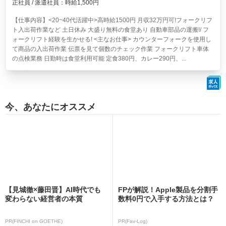
正社員 / 派遣社員：時給1,500円
【仕事内容】<20~40代活躍中>高時給1500円 月収32万円可!フォークリフ
ト入出荷作業など 土日休み 大盛り無料の食堂あり
自動車部品の運搬!/ フ
ォークリフト経験を生かせる! <主なお仕事> カウンターフォークを使用し
て商品の入出荷作業 伝票を見て個数のチェック作業 フォークリフト車体
の点検業務 日勤時は食堂利用可能 定食380円、カレー290円、...
今、あなたにオススメ
【見城徹×藤田晋】AI時代でも
FPが解説！Apple製品を分割手
変わらない経営者の本質
数料0円で入手する方法とは？
PR(FINCHI on GOETHE)
PR(Fav-Log)