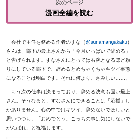
企業向けIT製品の総合サイト
漫画全編を読む
IT製品の技術・比較・事例
製造業のIT導入・活用を支援
会社で主任を務める作者のすな（
@sunamangakaku
）
モノづくり技術者専門サイト
さんは、部下の最上さんから「今月いっぱいで辞める」
と告げられます。すなさんにとっては右腕となるほど頼
エレクトロニクス専門サイト
りにしている部下で、辞めるとめちゃくちゃキツイ事態
電子設計の基本と応用
になることは明白です。それに何より、さみしい……。
エネルギーの専門メディア
もう次の仕事は決まっており、辞める決意も固い最上
さん。そうなると、すなさんにできることは「応援」し
建設×テクノロジーの最前線
かありません。心の中ではキツイ、辞めないでほしいと
ちょっと気になるネットの話題
思いつつも、「おめでとう。こっちの事は気にしないで
がんばれ」と祝福します。