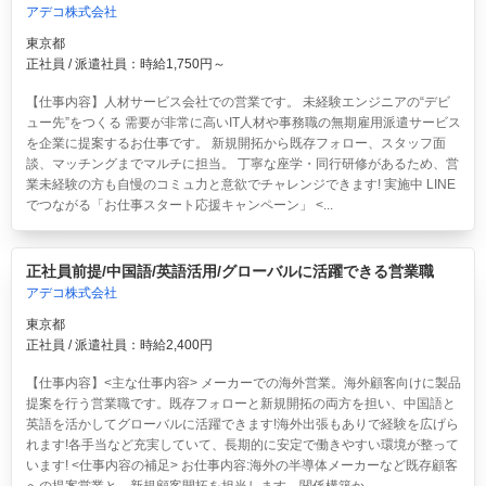
アデコ株式会社
東京都
正社員 / 派遣社員：時給1,750円～
【仕事内容】人材サービス会社での営業です。 未経験エンジニアの“デビ
ュー先”をつくる 需要が非常に高いIT人材や事務職の無期雇用派遣サービス
を企業に提案するお仕事です。 新規開拓から既存フォロー、スタッフ面
談、マッチングまでマルチに担当。 丁寧な座学・同行研修があるため、営
業未経験の方も自慢のコミュ力と意欲でチャレンジできます! 実施中 LINE
でつながる「お仕事スタート応援キャンペーン」 <...
正社員前提/中国語/英語活用/グローバルに活躍できる営業職
アデコ株式会社
東京都
正社員 / 派遣社員：時給2,400円
【仕事内容】<主な仕事内容> メーカーでの海外営業。海外顧客向けに製品
提案を行う営業職です。既存フォローと新規開拓の両方を担い、中国語と
英語を活かしてグローバルに活躍できます!海外出張もありで経験を広げら
れます!各手当など充実していて、長期的に安定で働きやすい環境が整って
います! <仕事内容の補足> お仕事内容:海外の半導体メーカーなど既存顧客