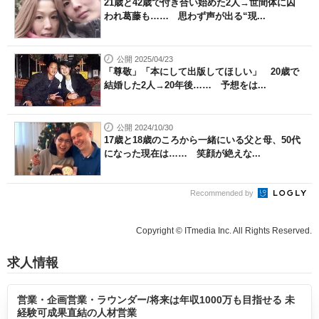
21歳と42歳で付き合い始めた2人→世間体に囚
われ葛藤も…… 思わず声が出る“現...
公開 2025/04/23
「尊敬」「本にして出版してほしい」 20歳で
結婚した2人→20年後…… 予想をは...
公開 2024/10/30
17歳と18歳のころから一緒にいる父と母、50代
になった現在は…… 笑顔が絶えな...
Recommended by
Copyright © ITmedia Inc. All Rights Reserved.
求人情報
営業・企画営業・ラウンダー/将来は年収1000万も目指せる 未
経験可成果直結の人材営業