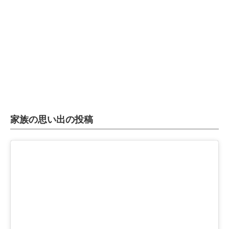
企業向けIT製品の総合サイト
IT製品の技術・比較・事例
製造業のIT導入・活用を支援
モノづくり技術者専門サイト
エレクトロニクス専門サイト
家族の思い出の投稿
電子設計の基本と応用
エネルギーの専門メディア
建設×テクノロジーの最前線
ちょっと気になるネットの話題