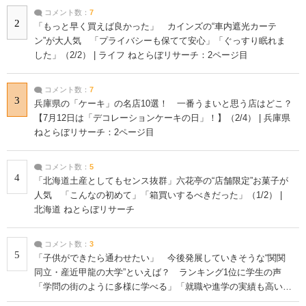
コメント数：
7
2
「もっと早く買えば良かった」 カインズの“車内遮光カーテ
ン”が大人気 「プライバシーも保てて安心」「ぐっすり眠れま
した」（2/2） | ライフ ねとらぼリサーチ：2ページ目
コメント数：
7
3
兵庫県の「ケーキ」の名店10選！ 一番うまいと思う店はどこ？
【7月12日は「デコレーションケーキの日」！】（2/4） | 兵庫県
ねとらぼリサーチ：2ページ目
コメント数：
5
4
「北海道土産としてもセンス抜群」六花亭の“店舗限定”お菓子が
人気 「こんなの初めて」「箱買いするべきだった」（1/2） |
北海道 ねとらぼリサーチ
コメント数：
3
5
「子供ができたら通わせたい」 今後発展していきそうな“関関
同立・産近甲龍の大学”といえば？ ランキング1位に学生の声
「学問の街のように多様に学べる」「就職や進学の実績も高い」
| 大学 ねとらぼリサーチ