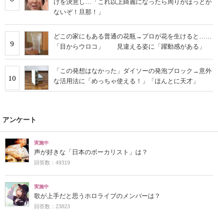
けを決意し…「これ以上綺麗になったら周りがほっとか
ないぞ！旦那！」
どこの家にもある普通の花瓶→プロが花を生けると……
9
「目からウロコ」 見違える姿に「躍動感がある」
「この発想はなかった」ダイソーの発泡ブロック→意外
10
な活用法に「めっちゃ使える！」「ほんとに天才」
アンケート
実施中
声が好きな「日本のボーカリスト」は？
回答数：49319
実施中
歌が上手だと思うホロライブのメンバーは？
回答数：23823