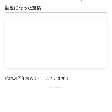
話題になった投稿
ITの今と未来を見通す
スマホと通信の最新トレンド
進化するPCとデバイスの未来
好きが集まる 比べて選べる
ビジネスと働き方のヒント
AI活用のいまが分かる
企業ITのトレンドを詳説
結婚14周年おめでとうございます！
経営リーダーのコミュニティ
advertisement
マーケ×ITの今がよく分かる
ITエンジニア向け専門サイト