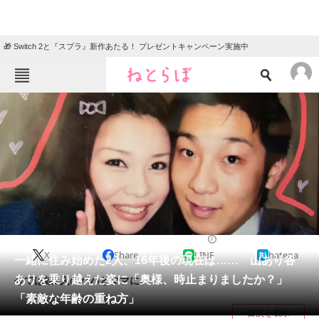
🎁 Switch 2と『スプラ』新作あたる！ プレゼントキャンペーン実施中
ねとらぼメニュー
TOP
ニュース
エンタメ
クイズ
グルメ
地域
住まい
教育・育児
動物
リサーチ
ライフスタイル
2024/04/07 19:30（公開）
X
Share
LINE
hatena
会員記事
一緒に住み始めた2人、16年後の現在は…… 山あり谷
ありを乗り越えた姿に「奥様、時止まりましたか？」
今では娘2人のパパとママに。
メディア
「素敵な年齢の重ね方」
目次を表示
注目記事を集めた総合ページ