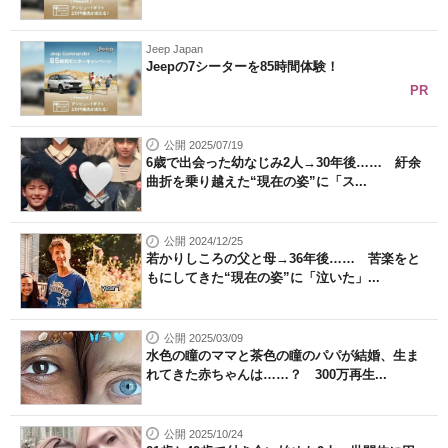
Jeep Japan
Jeepの7シーターを85時間体験！
PR
公開 2025/07/19
6歳で出会った幼なじみ2人→30年後…… 紆余
曲折を乗り越えた“現在の姿”に「ス...
公開 2024/12/25
若かりしころの父と母→36年後…… 苦楽をと
もにしてきた“現在の姿”に「泣いた」...
公開 2025/03/09
水色の瞳のママと茶色の瞳のパパが結婚、生ま
れてきた赤ちゃんは……？ 300万再生...
公開 2025/10/24