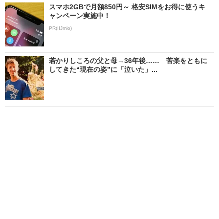
スマホ2GBで月額850円～ 格安SIMをお得に使うキ
ャンペーン実施中！
PR(IIJmio)
若かりしころの父と母→36年後…… 苦楽をともに
してきた“現在の姿”に「泣いた」...