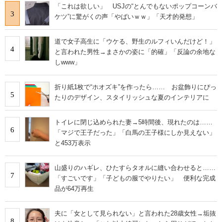
「これは欲しい」 USJの“とんでもないポップコーンバ
3
ケツ”に驚がくの声「やばいｗｗ」「天才的発想」
道で女子高生に「ウケる、野生のルフィいんだけど！」
4
と言われた男性→まさかの姿に「的確」「反論の余地な
しwww」
折り紙1枚で“ホオズキ”を作ったら…… お盆飾りにぴっ
5
たりのデザイン、スタイリッシュな夏のインテリアに
トイレに閉じ込められた妻→5時間後、現れたのは……
6
「マジで王子だった」「白馬の王子様にしか見えない」
と453万表示
山盛りのハギレ、ひたすらタオルに縫い合わせると……
7
「すごいです」「子どもの服でやりたい」 便利な完成
品が64万再生
夫に「女として見られない」と言われた28歳女性→垢抜
8