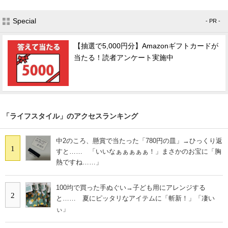
Special
- PR -
【抽選で5,000円分】Amazonギフトカードが
当たる！読者アンケート実施中
「ライフスタイル」のアクセスランキング
中2のころ、懸賞で当たった「780円の皿」→ひっくり返
1
すと…… 「いいなぁぁぁぁぁ！」まさかのお宝に「胸
熱ですね……」
100均で買った手ぬぐい→子ども用にアレンジする
2
と…… 夏にピッタリなアイテムに「斬新！」「凄い
ぃ」