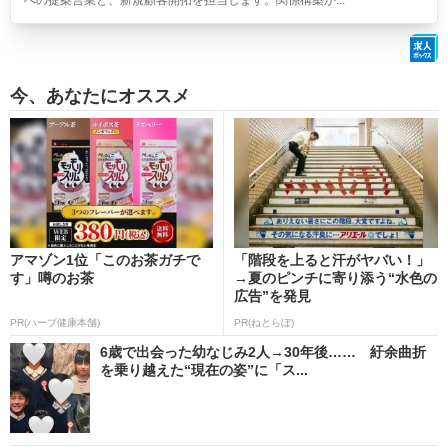
への提案営業と、新規顧客開拓を担当します。関係構築か...
今、あなたにオススメ
アマゾン1位「このお茶ガチで
「階段を上ると汗がヤバい！」
す」噂のお茶
→夏のピンチに寄り添う“水色の
広告”を発見
PR(ハーブ健康本舗)
PR(ねとらぼ)
6歳で出会った幼なじみ2人→30年後…… 紆余曲折
を乗り越えた“現在の姿”に「ス...