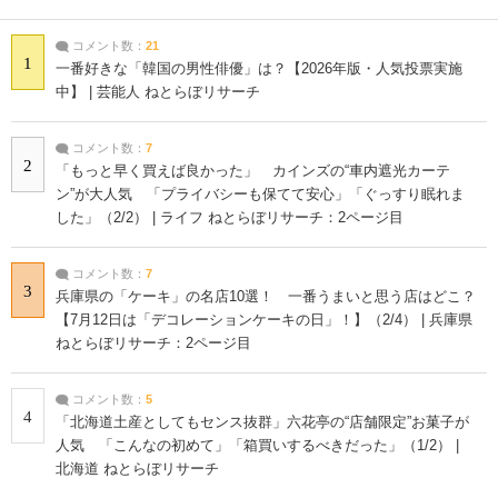
コメント数：
21
1
一番好きな「韓国の男性俳優」は？【2026年版・人気投票実施
中】 | 芸能人 ねとらぼリサーチ
コメント数：
7
2
「もっと早く買えば良かった」 カインズの“車内遮光カーテ
ン”が大人気 「プライバシーも保てて安心」「ぐっすり眠れま
した」（2/2） | ライフ ねとらぼリサーチ：2ページ目
コメント数：
7
3
兵庫県の「ケーキ」の名店10選！ 一番うまいと思う店はどこ？
【7月12日は「デコレーションケーキの日」！】（2/4） | 兵庫県
ねとらぼリサーチ：2ページ目
コメント数：
5
4
「北海道土産としてもセンス抜群」六花亭の“店舗限定”お菓子が
人気 「こんなの初めて」「箱買いするべきだった」（1/2） |
北海道 ねとらぼリサーチ