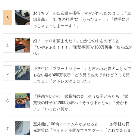
おうちプールに友達を招待→ママが作ったのは……「全
3
部最高」 “圧巻の料理”に「うっひょ～！」「勝手にお
っじゃまっしまーーす！」
娘「コオロギ捕まえた！」虫かごの中をのぞくと……
4
「いやぁぁあ！！！」“衝撃事実”が160万再生「知らぬが
仏」
小学生に「ママー！ヤギー！」と言われた愛犬→とんで
5
もない姿が480万表示「どう見ても犬ですけど？って顔
してる」「ストレス消え去った」
「映画ちいかわ」鑑賞前の楽しそうな子どもたち→“鑑
6
賞後の様子”に2900万表示「そうなるわなw」「分かる
よ」「いったい何が」
室外機に100均アイテムをかぶせると…… お手軽な日
7
光対策に「ちゃんと空間ができてグー」「これで楽しま