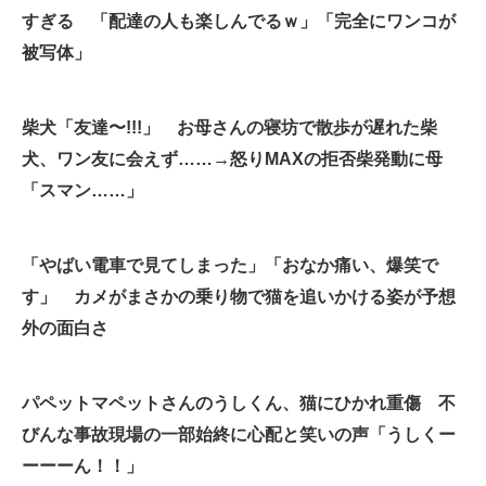
すぎる 「配達の人も楽しんでるｗ」「完全にワンコが
企業向けIT製品の総合サイト
被写体」
IT製品の技術・比較・事例
製造業のIT導入・活用を支援
柴犬「友達〜!!!」 お母さんの寝坊で散歩が遅れた柴
犬、ワン友に会えず……→怒りMAXの拒否柴発動に母
モノづくり技術者専門サイト
「スマン……」
エレクトロニクス専門サイト
電子設計の基本と応用
「やばい電車で見てしまった」「おなか痛い、爆笑で
す」 カメがまさかの乗り物で猫を追いかける姿が予想
エネルギーの専門メディア
外の面白さ
建設×テクノロジーの最前線
ちょっと気になるネットの話題
パペットマペットさんのうしくん、猫にひかれ重傷 不
びんな事故現場の一部始終に心配と笑いの声「うしくー
ーーーん！！」