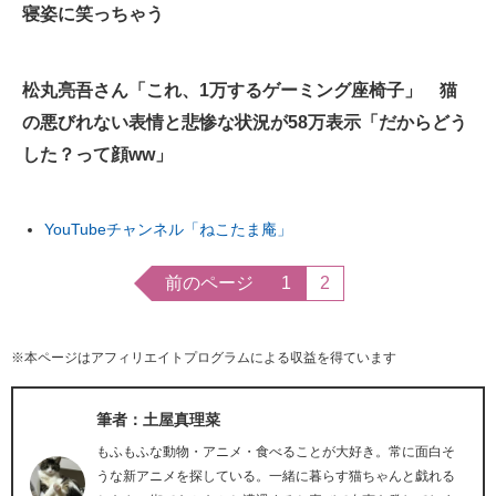
寝姿に笑っちゃう
松丸亮吾さん「これ、1万するゲーミング座椅子」 猫
の悪びれない表情と悲惨な状況が58万表示「だからどう
した？って顔ww」
YouTubeチャンネル「ねこたま庵」
前のページ
1
2
※本ページはアフィリエイトプログラムによる収益を得ています
筆者：土屋真理菜
もふもふな動物・アニメ・食べることが大好き。常に面白そ
うな新アニメを探している。一緒に暮らす猫ちゃんと戯れる