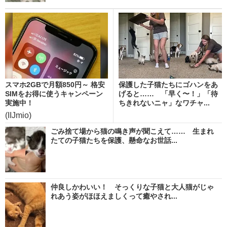
スマホ2GBで月額850円～ 格安
保護した子猫たちにゴハンをあ
SIMをお得に使うキャンペーン
げると…… 「早く〜！」「待
実施中！
ちきれないニャ」なワチャ...
(IIJmio)
ごみ捨て場から猫の鳴き声が聞こえて…… 生まれ
たての子猫たちを保護、懸命なお世話...
仲良しかわいい！ そっくりな子猫と大人猫がじゃ
れあう姿がほほえましくって癒やされ...