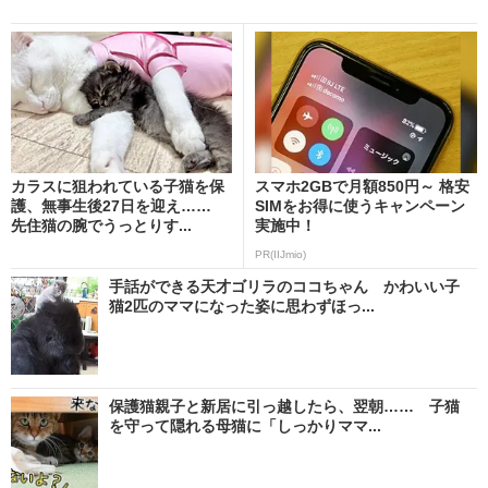
カラスに狙われている子猫を保
スマホ2GBで月額850円～ 格安
護、無事生後27日を迎え……
SIMをお得に使うキャンペーン
先住猫の腕でうっとりす...
実施中！
PR(IIJmio)
手話ができる天才ゴリラのココちゃん かわいい子
猫2匹のママになった姿に思わずほっ...
保護猫親子と新居に引っ越したら、翌朝…… 子猫
を守って隠れる母猫に「しっかりママ...