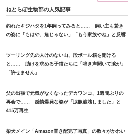
ねとらぼ生物部の人気記事
ITの今と未来を見通す
スマホと通信の最新トレンド
釣れたキジハタを1年飼ってみると…… 飼い主も驚き
の姿に「もはや、魚じゃない」「もう家族やね」と反響
進化するPCとデバイスの未来
好きが集まる 比べて選べる
ツーリング先の人けのない山、段ボール箱を開ける
と…… 助けを求める子猫たちに「鳴き声聞いて涙が」
ビジネスと働き方のヒント
「許せません」
AI活用のいまが分かる
企業ITのトレンドを詳説
父の出張で元気がなくなったデカワンコ、1週間ぶりの
再会で…… 感情爆発な姿が「涙腺崩壊しました」と
経営リーダーのコミュニティ
415万再生
マーケ×ITの今がよく分かる
ITエンジニア向け専門サイト
柴犬メイン「Amazon置き配完了写真」の数々がかわい