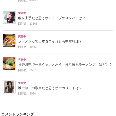
回答数：49490
実施中
歌が上手だと思うホロライブのメンバーは？
回答数：23865
実施中
ラーメンって日本食？それとも中華料理？
回答数：19653
実施中
神奈川県で一番うまいと思う「横浜家系ラーメン店」はどこ？
回答数：8507
実施中
唯一無二の歌声だと思うボーカリストは？
回答数：8094
コメントランキング