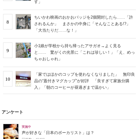
す」
ちいかわ映画のおかおバッジを2個開封したら……「許
8
されるんか」 まさかの中身に「そんなことある!?」
「大当たりだ……な！」
小1娘が学校から持ち帰ったアサガオ→よく見る
9
と…… 驚がくの光景に「これは珍しい！」「え、めっ
ちゃおしゃれ」
「家ではほかのコップを使わなくなりました」 無印良
10
品の“蓋付きマグカップ”が好評 「良すぎて家族分購
入」「朝のコーヒーが昼過ぎまで温かい」
アンケート
実施中
声が好きな「日本のボーカリスト」は？