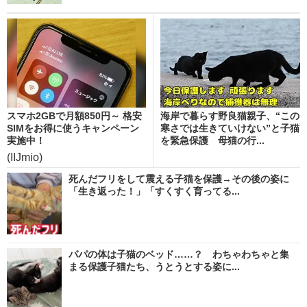
スマホ2GBで月額850円～ 格安
海岸で暮らす野良猫親子、“この
SIMをお得に使うキャンペーン
寒さでは生きていけない”と子猫
実施中！
を緊急保護 母猫の行...
(IIJmio)
死んだフリをして震える子猫を保護→その後の姿に
「生き返った！」「すくすく育ってる...
パパの体は子猫のベッド……？ わちゃわちゃと集
まる保護子猫たち、うとうとする姿に...