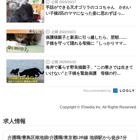
公開 2015/10/17
手話ができる天才ゴリラのココちゃん かわい
い子猫2匹のママになった姿に思わずほっ...
公開 2022/10/21
保護猫親子と新居に引っ越したら、翌朝……
子猫を守って隠れる母猫に「しっかりママ...
公開 2025/01/10
海岸で暮らす野良猫親子、“この寒さでは生きて
いけない”と子猫を緊急保護 母猫の行...
Recommended by
Copyright © ITmedia Inc. All Rights Reserved.
求人情報
介護職/豊島区南池袋/介護職/東京都/JR線 池袋駅から徒歩7分