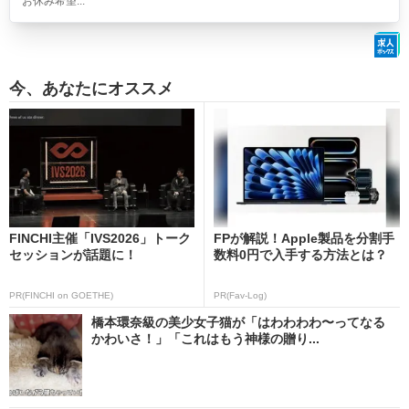
お休み希望...
今、あなたにオススメ
FINCHI主催「IVS2026」トーク
FPが解説！Apple製品を分割手
セッションが話題に！
数料0円で入手する方法とは？
PR(FINCHI on GOETHE)
PR(Fav-Log)
橋本環奈級の美少女子猫が「はわわわわ〜ってなる
かわいさ！」「これはもう神様の贈り...