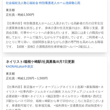
社会福祉法人敬心福祉会 特別養護老人ホーム池袋敬心苑
東京都
正社員：時給1,500円
【仕事内容】特別養護老人ホームに入居されている高齢者の方の日常生活
介護業務全般を担当します。 身体介護や生活支援のほか、看取り支援、委
員会活動、行事やイベントへの参加も行います。 施設には多くの職員が在
籍しており、チームで協力しながらケアを提供しています。 ご利用者一人
ひとりに寄り添い、信頼関係を築きながら介護の専門性を高められる職場
です。 【経験・資格】介護職員初任者研修(旧ヘルパー2級)以上 ...
ネイリスト/箱根ケ崎駅/社員募集/8月7日更新
KAONAILplus中原店
東京都
正社員：時給1,226円～1,500円
【仕事内容】新店舗オープン オープニングネイリスト急募! <募集職種> ネ
イリスト <仕事内容> ジェルネイルの施術 スカルプチュア,ジェルネイル <
必要経験> <業種> ネイリスト <施設形態> ネイルサロン <勤務地> 西武立
川駅からバスで20分、箱根ヶ崎駅から車で10分のところに当店がございま
す。車通勤可能です。駐車場完備。 <福利厚生> 交通費支給 昇給制度有り