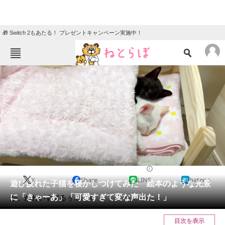
🎁 Switch 2もあたる！ プレゼントキャンペーン実施中！
ねとらぼメニュー
TOP
ニュース
エンタメ
クイズ
グルメ
地域
住まい
教育・育児
動物
リサーチ
2024/04/14 18:30（公開）
X
Share
LINE
hatena
会員記事
遊び疲れた子猫を寝かしつけてみた 絵本のような光景
に「きゃーあ」「可愛すぎて変な声出た！」
か、かわいすぎるぅ……！
メディア
目次を表示
注目記事を集めた総合ページ