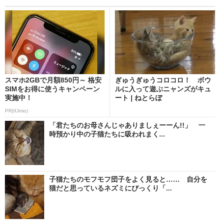
スマホ2GBで月額850円～ 格安
ぎゅうぎゅうコロコロ！ ボウ
SIMをお得に使うキャンペーン
ルに入って遊ぶニャンズがキュ
実施中！
ート | ねとらぼ
PR(IIJmio)
「君たちのお母さんじゃありましぇーーん!!」 一
時預かり中の子猫たちに吸われまく...
子猫たちのモフモフ団子をよく見ると…… 自分を
猫だと思っているネズミにびっくり「...