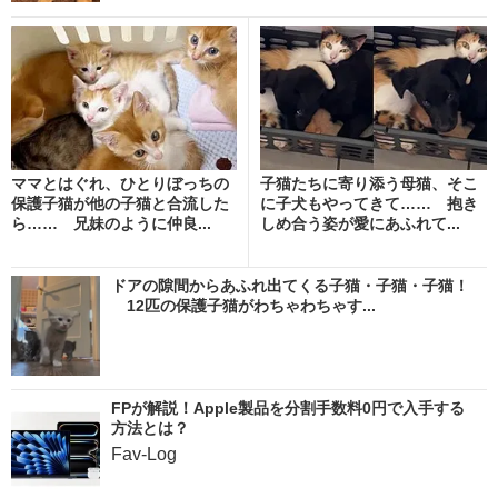
ママとはぐれ、ひとりぼっちの
子猫たちに寄り添う母猫、そこ
保護子猫が他の子猫と合流した
に子犬もやってきて…… 抱き
ら…… 兄妹のように仲良...
しめ合う姿が愛にあふれて...
ドアの隙間からあふれ出てくる子猫・子猫・子猫！
12匹の保護子猫がわちゃわちゃす...
FPが解説！Apple製品を分割手数料0円で入手する
方法とは？
Fav-Log