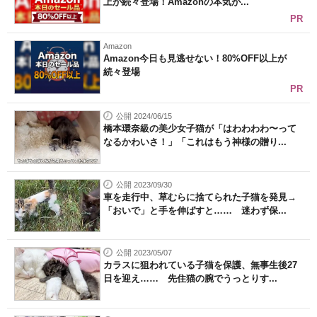
上が続々登場！Amazonの本気が...
PR
Amazon
Amazon今日も見逃せない！80%OFF以上が
続々登場
PR
公開 2024/06/15
橋本環奈級の美少女子猫が「はわわわわ〜って
なるかわいさ！」「これはもう神様の贈り...
公開 2023/09/30
車を走行中、草むらに捨てられた子猫を発見→
「おいで」と手を伸ばすと…… 迷わず保...
公開 2023/05/07
カラスに狙われている子猫を保護、無事生後27
日を迎え…… 先住猫の腕でうっとりす...