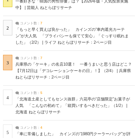
一番好きな「韓国の男性俳優」は？【2026年版・人気投票実施
中】 | 芸能人 ねとらぼリサーチ
コメント数：
7
2
「もっと早く買えば良かった」 カインズの“車内遮光カーテ
ン”が大人気 「プライバシーも保てて安心」「ぐっすり眠れま
した」（2/2） | ライフ ねとらぼリサーチ：2ページ目
コメント数：
7
3
兵庫県の「ケーキ」の名店10選！ 一番うまいと思う店はどこ？
【7月12日は「デコレーションケーキの日」！】（2/4） | 兵庫県
ねとらぼリサーチ：2ページ目
コメント数：
5
4
「北海道土産としてもセンス抜群」六花亭の“店舗限定”お菓子が
人気 「こんなの初めて」「箱買いするべきだった」（1/2） |
北海道 ねとらぼリサーチ
コメント数：
4
5
「車に常備しました」 カインズの“1980円クーラーバッグ”が評