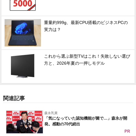
重量約999g、最新CPU搭載のビジネスPCの
実力は？
これから選ぶ新型TVはこれ！失敗しない選び
方と、2026年夏の一押しモデル
関連記事
森永乳業
「気になっていた認知機能が菌で…」森永が開
発。感動の70代続出
PR