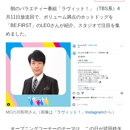
朝のバラエティー番組「ラヴィット！」（TBS系）4
ITの今と未来を見通す
月11日放送回で、ボリューム満点のホットドッグを
スマホと通信の最新トレンド
「BE:FIRST」のLEOさんが紹介。スタジオで注目を集
めました。
進化するPCとデバイスの未来
好きが集まる 比べて選べる
ビジネスと働き方のヒント
AI活用のいまが分かる
企業ITのトレンドを詳説
経営リーダーのコミュニティ
MCの川島明さん（画像は
「ラヴィット！」Instagram
から）
マーケ×ITの今がよく分かる
ITエンジニア向け専門サイト
オープニングコーナーのテーマは、この日が武田鉄矢