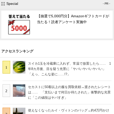
Special
- PR -
【抽選で5,000円分】Amazonギフトカードが
当たる！読者アンケート実施中
アクセスランキング
スイカ1玉を冷蔵庫に入れず、常温で放置したら…… 1
1
年8カ月後、目を疑う光景に「ヤバいヤバいヤバい」
「えっ、こんな姿に……!?」
セカストに50着以上の服を買取依頼→渡されたレシート
2
は…… 「支払いまで何日か待たされた」衝撃的な光景
に「この値段はヤバすぎ」
使えなくなったルイ・ヴィトンのバッグ→約4万円かけ