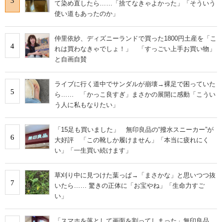
3
て染め直したら……「捨てなきゃよかった」「そういう
使い道もあったのか」
仲里依紗、ディズニーランドで買った1800円土産を「こ
4
れは買わなきゃでしょ！」 「すっごい上手お買い物」
と自画自賛
ライブに行く道中でサンダルが崩壊→裸足で困っていた
5
ら…… 「かっこ良すぎ」まさかの展開に感動「こうい
う人に私もなりたい」
「15足も買いました」 無印良品の“撥水スニーカー”が
6
大好評 「この靴しか履けません」「本当に疲れにく
い」「一生買い続けます」
草刈り中に見つけた葉っぱ→「まさかな」と思いつつ抜
7
いたら…… 驚きの正体に「お宝やね」「生命力すご
い」
「スマホを落として画面を割ってしまった」無印良品