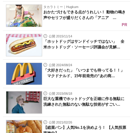
タカラトミー｜Hugkum
おかたづけもできる点がうれしい！ 動物の鳴き
声やセリフが盛りだくさんの「アニア ...
PR
公開 2015/11/14
「ホットドッグはサンドイッチではない」 全
米ホットドッグ・ソーセージ評議会が見解...
公開 2024/08/24
「大好きだった」「いつまでも待ってる！！」
マクドナルド、15年前発売の“あの商...
公開 2015/06/18
巨大な重機でホットドッグを正確に作る無駄に
洗練された無駄のない無駄な技術がすごい...
公開 2021/02/26
【総菜パン】人気No.1を決めよう！ 【人気投票