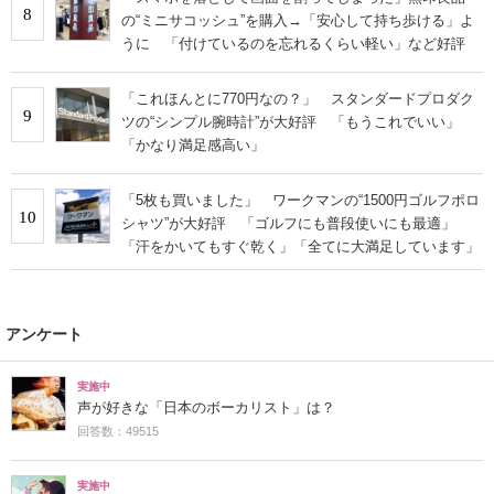
8
の“ミニサコッシュ”を購入→「安心して持ち歩ける」よ
うに 「付けているのを忘れるくらい軽い」など好評
「これほんとに770円なの？」 スタンダードプロダク
9
ツの“シンプル腕時計”が大好評 「もうこれでいい」
「かなり満足感高い」
「5枚も買いました」 ワークマンの“1500円ゴルフポロ
10
シャツ”が大好評 「ゴルフにも普段使いにも最適」
「汗をかいてもすぐ乾く」「全てに大満足しています」
アンケート
実施中
声が好きな「日本のボーカリスト」は？
回答数：49515
実施中