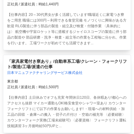
正社員 / 派遣社員：時給1,440円
【仕事内容】20～30代男女が多く活躍しています!職場近くに家電つき寮
をご用意 職場には300円～利用できる食堂完備 モノづくりに興味がある方
歓迎 RLG製造に伴う部品の製造・組立及び検査・付随作業 〈具体的に
は〉 航空機や宇宙ロケット等に搭載するジャイロスコープの製造に伴う部
品の製造や 部品研磨・洗浄・検査・組立等の作業を工程毎に分かれ、作業
を行います。 工場ワークが初めてでも活躍できます...
「家具家電付き寮あり」/自動車系工場/クレーン・フォークリフ
ト/製造/工場/派遣の仕事
日本マニュファクチャリングサービス株式会社
東京都
正社員 / 派遣社員：時給1,500円
【仕事内容】土日休みでオフも充実 年間休日120日、各休暇あり!都心への
アクセスも抜群 マイカー通勤もOK!格安食堂やシャワー室あり カウンター
フォークリフトにて以下の作業をお願いします! ・現場への材料供給 ・加
工品の回収 ・倉庫への搬入 ・切子の片付け ・空箱の補充等 〈必要経験〉
カウンターフォーク実務(工場未経験可) 〈必要資格〉 フォークリフト運転
技能講習 3ヶ月後時給50円UPと...