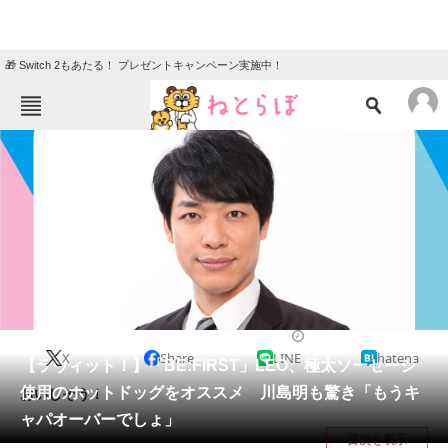
🎁 Switch 2もあたる！ プレゼントキャンペーン実施中！
ねとらぼメニュー
TOP
ニュース
エンタメ
クイズ
グルメ
地域
住まい
教育・育児
動物
リサーチ
2024/04/14 11:40（公開）
X
Share
LINE
hatena
会員記事
【ラヴィット！】「BE:FIRST」LEO、極太ソーセージ
使用のホットドッグをオススメ 川島明も驚き「もうキ
おいしそう！
メディア
ャパオーバーでしょ」
目次を表示
注目記事を集めた総合ページ