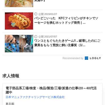
実施中】
公開 2015/01/27
パンどこいった KFCフィリピンがチキンでソ
ーセージを挟むホットドッグ発売 | ...
公開 2021/07/07
ワンコともぐらたたきゲーム!!→破壊したのにご
褒美をもらう荒技に飼い主爆笑（1/...
Recommended by
求人情報
電子部品系工場/検査・検品/製造/工場/派遣の仕事/20～40代活
躍中
日本マニュファクチャリングサービス株式会社
東京都