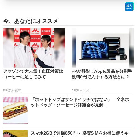
今、あなたにオススメ
アマゾンで大人気！血圧対策は
FPが解説！Apple製品を分割手
コーヒーに足してみて
数料0円で入手する方法とは？
PR(森永乳業)
PR(Fav-Log)
「ホットドッグはサンドイッチではない」 全米ホ
ットドッグ・ソーセージ評議会が見解...
スマホ2GBで月額850円～ 格安SIMをお得に使うキ