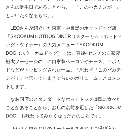
さんの誕生日であることから、「『このバカチンが！』
企業向けIT製品の総合サイト
といいたくなるもの」。
IT製品の技術・比較・事例
LEOさんが紹介した東京・中目黒のホットドッグ店
製造業のIT導入・活用を支援
「SKOOKUM HOTDOG DINER（スクーカム・ホットド
モノづくり技術者専門サイト
ッグ・ダイナー）の人気メニュー「SKOOKUM
DOG（スクーカムドッグ）」は、直径4センチの自家製
エレクトロニクス専門サイト
極太ソーセージの上に自家製ベーコンやチーズ、アボカ
電子設計の基本と応用
ドなどがトッピングされた一品。「思わず『このバカチ
ンが！』と言ってしまうぐらいのボリューム」とコメン
エネルギーの専門メディア
トします。
建設×テクノロジーの最前線
なお同店のスタンダードなホットドッグは既に食べた
ちょっと気になるネットの話題
ことがあることから、お店の名前を冠した「SKOOKUM
DOG」も味わってみたくなったとのことです。
LEOさん自らお店のオーナーをスタジオに呼び込み、