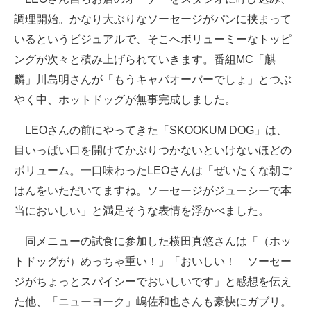
調理開始。かなり大ぶりなソーセージがパンに挟まって
いるというビジュアルで、そこへボリューミーなトッピ
ングが次々と積み上げられていきます。番組MC「麒
麟」川島明さんが「もうキャパオーバーでしょ」とつぶ
やく中、ホットドッグが無事完成しました。
LEOさんの前にやってきた「SKOOKUM DOG」は、
目いっぱい口を開けてかぶりつかないといけないほどの
ボリューム。一口味わったLEOさんは「ぜいたくな朝ご
はんをいただいてますね。ソーセージがジューシーで本
当においしい」と満足そうな表情を浮かべました。
同メニューの試食に参加した横田真悠さんは「（ホッ
トドッグが）めっちゃ重い！」「おいしい！ ソーセー
ジがちょっとスパイシーでおいしいです」と感想を伝え
た他、「ニューヨーク」嶋佐和也さんも豪快にガブリ。