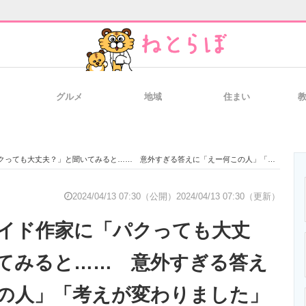
グルメ
地域
住まい
と未来を見通す
スマホと通信の最新トレンド
進化するPCとデ
も大丈夫？」と聞いてみると…… 意外すぎる答えに「えー何この人」「考えが変わりました」
のいまが分かる
企業ITのトレンドを詳説
経営リーダーの
2024/04/13 07:30（公開）
2024/04/13 07:30（更新）
イド作家に「パクっても大丈
T製品の総合サイト
IT製品の技術・比較・事例
製造業のIT導入
てみると…… 意外すぎる答え
の人」「考えが変わりました」