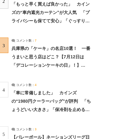
2
「もっと早く買えば良かった」 カイン
ズの“車内遮光カーテン”が大人気 「プ
ライバシーも保てて安心」「ぐっすり眠
れました」（2/2） | ライフ ねとらぼリ
サーチ：2ページ目
コメント数：
7
3
兵庫県の「ケーキ」の名店10選！ 一番
うまいと思う店はどこ？【7月12日は
「デコレーションケーキの日」！】
（2/4） | 兵庫県 ねとらぼリサーチ：2ペ
ージ目
コメント数：
4
4
「車に常備しました」 カインズ
の“1980円クーラーバッグ”が評判 「ち
ょうどいい大きさ」「保冷剤を止めるベ
ルトが良い」（1/5） | ライフ ねとらぼ
リサーチ
コメント数：
3
5
【バレーボール】ネーションズリーグ日