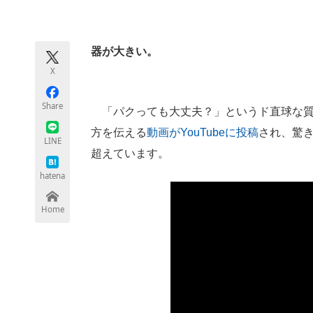
モノづくり技術者専門サイト
エレクトロ
器が大きい。
X
ちょっと気になるネットの話題
Share
「パクっても大丈夫？」というド直球な質
方を伝える
動画がYouTubeに投稿
され、驚き
LINE
超えています。
hatena
Home