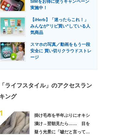
SIMをお得に使うキャンペーン
門メディア
建設×テクノロジーの最前線
実施中！
【iHerb】「迷ったらこれ！」
みんなが"リピ買い"している人
気商品
スマホの写真／動画をもう一段
安全に 買い切りクラウドストレ
ージ
「ライフスタイル」のアクセスラン
キング
1
掛け毛布を半年ぶりにオキシ
漬け→翌朝見たら…… 目を
疑う光景に「嘘だと言ってく