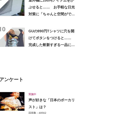
室外機に100均アイテムをか
ぶせると…… お手軽な日光
対策に「ちゃんと空間ができ
てグー」「これで楽します」
10
GUの990円Tシャツに穴を開
けてボタンをつけると……
完成した斬新すぎる一品に称
賛「これすごい」
アンケート
実施中
声が好きな「日本のボーカリ
スト」は？
回答数：49562