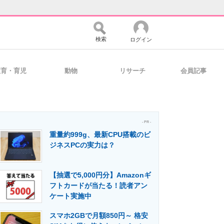
検索
ログイン
教育・育児
動物
リサーチ
会員記事
バイスの未来
好きが集まる 比べて選べる
- PR -
重量約999g、最新CPU搭載のビ
コミュニティ
マーケ×ITの今がよく分かる
ジネスPCの実力は？
【抽選で5,000円分】Amazonギ
・活用を支援
フトカードが当たる！読者アン
ケート実施中
スマホ2GBで月額850円～ 格安