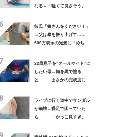
なる→「軽くて良さそう」
「好みのカラーです」「挑戦
6
してみようかな」
彼氏「娘さんをください！」
→父は拳を振り上げて……
509万表示の光景に「めちゃ
いいお義父さん」「最高家族
7
すぎる」
22歳息子を“オールマイト”に
したい母→顔を黒で塗る
と…… まさかの完成度に
「フィギュアかと思ったら人
8
間」「質感良すぎ」
ライブに行く道中でサンダル
が崩壊→裸足で困っていた
ら…… 「かっこ良すぎ」ま
さかの展開に感動「こういう
9
人に私もなりたい」