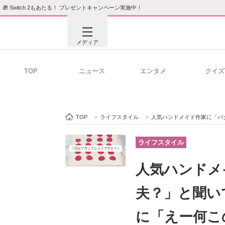
🎁 Switch 2もあたる！ プレゼントキャンペーン実施中！
メディア
TOP
ニュース
エンタメ
クイズ
注目記事を集めた総合ページ
ITの今
TOP
>
ライフスタイル
>
人気ハンドメイド作家に「パクって
ビジネスと働き方のヒント
AI活用
ライフスタイル
人気ハンドメ
ITエンジニア向け専門サイト
企業向けI
夫？」と聞い
に「えー何こ