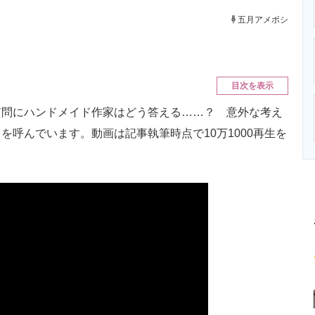
ニクス専門サイト
電子設計の基本と応用
エネルギーの専
五月アメボシ
目次を表示
問にハンドメイド作家はどう答える……？ 意外な考え
を呼んでいます。動画は記事執筆時点で10万1000再生を