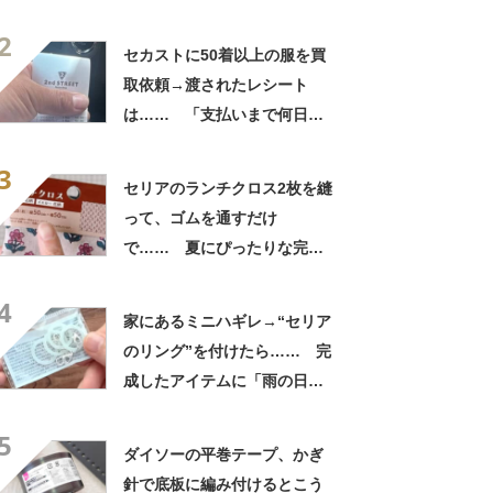
れ」「うちの毛布も怖くなっ
2
てきた」と627万表示
セカストに50着以上の服を買
取依頼→渡されたレシート
は…… 「支払いまで何日か
待たされた」衝撃的な光景に
3
「この値段はヤバすぎ」
セリアのランチクロス2枚を縫
って、ゴムを通すだけ
で…… 夏にぴったりな完成
品に「仕事終わりにセリア寄
4
ります!!」「孫に作りた
家にあるミニハギレ→“セリア
い！」
のリング”を付けたら…… 完
成したアイテムに「雨の日で
もテンション上がりますね」
5
ダイソーの平巻テープ、かぎ
針で底板に編み付けるとこう