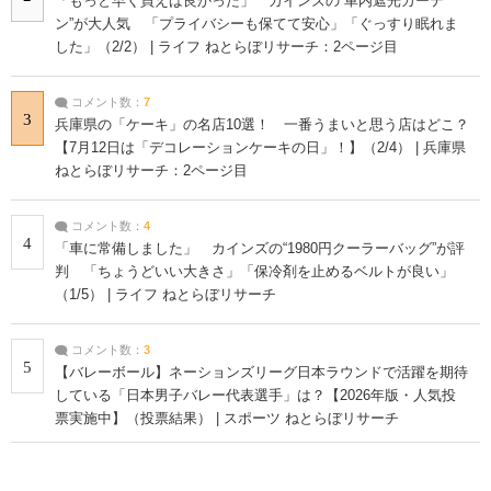
「もっと早く買えば良かった」 カインズの“車内遮光カーテ
ン”が大人気 「プライバシーも保てて安心」「ぐっすり眠れま
した」（2/2） | ライフ ねとらぼリサーチ：2ページ目
コメント数：
7
3
兵庫県の「ケーキ」の名店10選！ 一番うまいと思う店はどこ？
【7月12日は「デコレーションケーキの日」！】（2/4） | 兵庫県
ねとらぼリサーチ：2ページ目
コメント数：
4
4
「車に常備しました」 カインズの“1980円クーラーバッグ”が評
判 「ちょうどいい大きさ」「保冷剤を止めるベルトが良い」
（1/5） | ライフ ねとらぼリサーチ
コメント数：
3
5
【バレーボール】ネーションズリーグ日本ラウンドで活躍を期待
している「日本男子バレー代表選手」は？【2026年版・人気投
票実施中】（投票結果） | スポーツ ねとらぼリサーチ