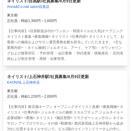
ネイリスト/目黒駅/社員募集/8月9日更新
Anna&Co.nail salon目黒店
東京都
正社員：時給1,300円～1,600円
【仕事内容】<目黒駅徒歩3分>ワンホン・韓国ネイルが人気|オープニング
ネイリスト募集 <募集職種> ネイリスト <仕事内容> ネイリストとして、お
客様への施術およびサロン運営業務全般を担当していただきます。 <主な
業務内容> ・ネイル施術(ジェルネイル、アート、ケア等) ・カウンセリン
グおよび接客対応 ・予約管理 ・会計業務 ・SNS更新・情報発信 ・店内清
掃および衛生管理 ・商材・在庫管理...
ネイリスト/上石神井駅/社員募集/8月9日更新
KAONAIL上石神井店
東京都
正社員：時給1,226円～2,000円
【仕事内容】新店舗オープン オープニングネイリスト急募! <募集職種> ネ
イリスト <仕事内容> ジェルネイルの施術 スカルプチュア,ジェルネイル <
必要経験> <業種> ネイリスト <施設形態> リラクゼーションサロン ネイル
サロン アイブロウサロン その他 <勤務地> 西武新宿線上石神井駅から徒歩
3分に位置するネイルサロンで。ビル1階のコインランドリーさんの中に、