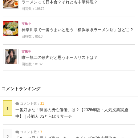
ラーメンって日本食？それとも中華料理？
回答数：19672
実施中
神奈川県で一番うまいと思う「横浜家系ラーメン店」はどこ？
回答数：8513
実施中
唯一無二の歌声だと思うボーカリストは？
回答数：8132
コメントランキング
コメント数：
21
1
一番好きな「韓国の男性俳優」は？【2026年版・人気投票実施
中】 | 芸能人 ねとらぼリサーチ
コメント数：
7
2