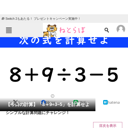
🎁 Switch 2もあたる！ プレゼントキャンペーン実施中！
ねとらぼメニュー
TOP
ニュース
エンタメ
クイズ
グルメ
地域
住まい
教育・育児
動物
リサーチ
クイズ
2024/04/17 07:15（公開）
X
Share
LINE
hatena
会員記事
【今日の計算】「8＋9÷3−5」を計算せよ
シンプルな計算問題にチャレンジ！
メディア
目次を表示
注目記事を集めた総合ページ