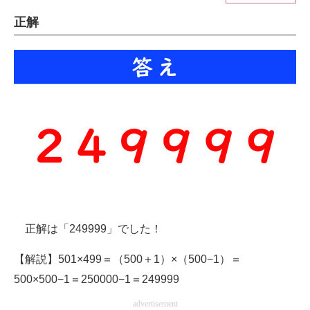
正解
ITの今と未来を見通す
スマホと通信の最新トレンド
進化するPCとデバイスの未来
好きが集まる 比べて選べる
ビジネスと働き方のヒント
AI活用のいまが分かる
企業ITのトレンドを詳説
正解は「249999」でした！
経営リーダーのコミュニティ
【解説】501×499＝（500＋1）×（500−1）＝
マーケ×ITの今がよく分かる
500×500−1＝250000−1＝249999
ITエンジニア向け専門サイト
advertisement