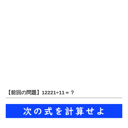
企業向けIT製品の総合サイト
IT製品の技術・比較・事例
製造業のIT導入・活用を支援
モノづくり技術者専門サイト
エレクトロニクス専門サイト
電子設計の基本と応用
エネルギーの専門メディア
【前回の問題】12221÷11＝？
建設×テクノロジーの最前線
ちょっと気になるネットの話題