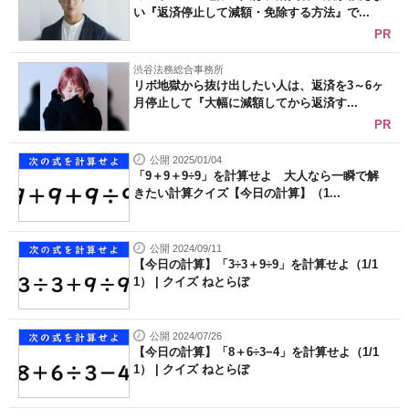
い『返済停止して減額・免除する方法』で...
PR
渋谷法務総合事務所
リボ地獄から抜け出したい人は、返済を3～6ヶ
月停止して『大幅に減額してから返済す...
PR
公開 2025/01/04
「9＋9＋9÷9」を計算せよ 大人なら一瞬で解
きたい計算クイズ【今日の計算】（1...
公開 2024/09/11
【今日の計算】「3÷3＋9÷9」を計算せよ（1/1
1） | クイズ ねとらぼ
公開 2024/07/26
【今日の計算】「8＋6÷3−4」を計算せよ（1/1
1） | クイズ ねとらぼ