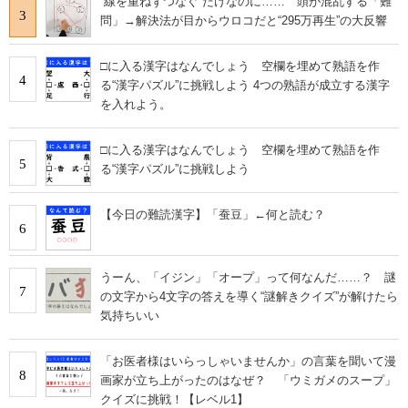
“線を重ねずつなぐ”だけなのに…… 頭が混乱する「難
3
問」→解決法が目からウロコだと“295万再生”の大反響
□に入る漢字はなんでしょう 空欄を埋めて熟語を作
4
る“漢字パズル”に挑戦しよう 4つの熟語が成立する漢字
を入れよう。
□に入る漢字はなんでしょう 空欄を埋めて熟語を作
5
る“漢字パズル”に挑戦しよう
【今日の難読漢字】「蚕豆」←何と読む？
6
うーん、「イジン」「オープ」って何なんだ……？ 謎
7
の文字から4文字の答えを導く“謎解きクイズ”が解けたら
気持ちいい
「お医者様はいらっしゃいませんか」の言葉を聞いて漫
8
画家が立ち上がったのはなぜ？ 「ウミガメのスープ」
クイズに挑戦！【レベル1】