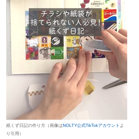
企業向けIT製品の総合サイト
IT製品の技術・比較・事例
製造業のIT導入・活用を支援
モノづくり技術者専門サイト
エレクトロニクス専門サイト
電子設計の基本と応用
エネルギーの専門メディア
建設×テクノロジーの最前線
ちょっと気になるネットの話題
紙くず日記の作り方（画像は
NOLTY公式TikTokアカウント
よ
り引用）