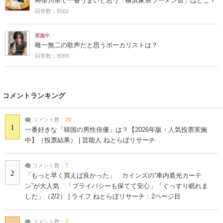
神奈川県で一番うまいと思う「横浜家系ラーメン店」はどこ？
回答数：8502
実施中
唯一無二の歌声だと思うボーカリストは？
回答数：8069
コメントランキング
コメント数：
20
1
一番好きな「韓国の男性俳優」は？【2026年版・人気投票実施
中】（投票結果） | 芸能人 ねとらぼリサーチ
コメント数：
7
2
「もっと早く買えば良かった」 カインズの“車内遮光カーテ
ン”が大人気 「プライバシーも保てて安心」「ぐっすり眠れま
した」（2/2） | ライフ ねとらぼリサーチ：2ページ目
コメント数：
7