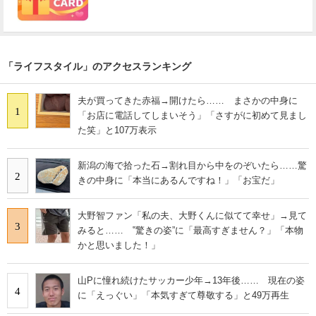
「ライフスタイル」のアクセスランキング
夫が買ってきた赤福→開けたら…… まさかの中身に
1
「お店に電話してしまいそう」「さすがに初めて見まし
た笑」と107万表示
新潟の海で拾った石→割れ目から中をのぞいたら……驚
2
きの中身に「本当にあるんですね！」「お宝だ」
大野智ファン「私の夫、大野くんに似てて幸せ」→見て
3
みると…… ‟驚きの姿”に「最高すぎません？」「本物
かと思いました！」
山Pに憧れ続けたサッカー少年→13年後…… 現在の姿
4
に「えっぐい」「本気すぎて尊敬する」と49万再生