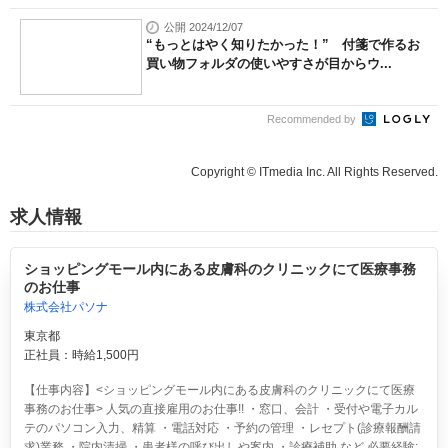
公開 2024/12/07
“もっとはやく知りたかった！” 付箋で作るお
買い物フォルダの使いやすさが目からウ...
Recommended by
Copyright © ITmedia Inc. All Rights Reserved.
求人情報
ショッピングモール内にある皮膚科のクリニックにて医療事務
のお仕事
株式会社パソナ
東京都
正社員：時給1,500円
【仕事内容】<ショッピングモール内にある皮膚科のクリニックにて医療
事務のお仕事> 人気の直接雇用のお仕事!! ・窓口、会計 ・受付や電子カル
テのパソコン入力、精算 ・電話対応 ・予約の管理 ・レセプト(診療報酬請
求)業務 ・院内清掃 ・患者様の呼び出しや案内 ・診療補助 など 必要経験: