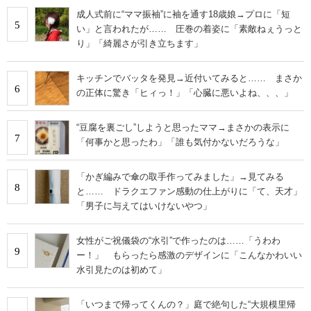
成人式前に“ママ振袖”に袖を通す18歳娘→プロに「短
5
い」と言われたが…… 圧巻の着姿に「素敵ねぇうっと
り」「綺麗さが引き立ちます」
キッチンでバッタを発見→近付いてみると…… まさか
6
の正体に驚き「ヒィっ！」「心臓に悪いよね、、、」
“豆腐を裏ごし”しようと思ったママ→まさかの表示に
7
「何事かと思ったわ」「誰も気付かないだろうな」
「かぎ編みで傘の取手作ってみました」→見てみる
8
と…… ドラクエファン感動の仕上がりに「て、天才」
「男子に与えてはいけないやつ」
女性がご祝儀袋の“水引”で作ったのは……「うわわ
9
ー！」 もらったら感激のデザインに「こんなかわいい
水引見たのは初めて」
「いつまで帰ってくんの？」庭で絶句した“大規模里帰