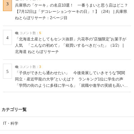
3
兵庫県の「ケーキ」の名店10選！ 一番うまいと思う店はどこ？
【7月12日は「デコレーションケーキの日」！】（2/4） | 兵庫県
ねとらぼリサーチ：2ページ目
コメント数：
5
4
「北海道土産としてもセンス抜群」六花亭の“店舗限定”お菓子が
人気 「こんなの初めて」「箱買いするべきだった」（1/2） |
北海道 ねとらぼリサーチ
コメント数：
3
5
「子供ができたら通わせたい」 今後発展していきそうな“関関
同立・産近甲龍の大学”といえば？ ランキング1位に学生の声
「学問の街のように多様に学べる」「就職や進学の実績も高い」
| 大学 ねとらぼリサーチ
カテゴリ一覧
IT・科学