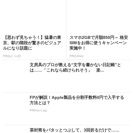
【思わず見ちゃう！】猛暑の東
スマホ2GBで月額850円～ 格安
京、駅の階段が驚きのビジュア
SIMをお得に使うキャンペーン
ルになり話題に
実施中！
PR(ねとらぼ)
PR(IIJmio)
文房具のプロが教える“文字を書かない日記帳”と
は……「これなら続けられそう」 楽...
FPが解説！Apple製品を分割手数料0円で入手する
方法とは？
PR(Fav-Log)
茶封筒をパタッとつぶして、3回折るだけで……