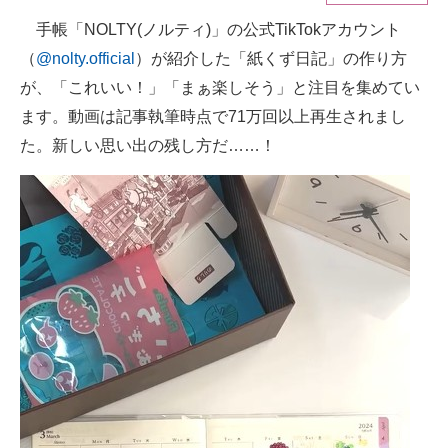
手帳「NOLTY(ノルティ)」の公式TikTokアカウント
ITの今と未来を見通す
（
@nolty.official
）が紹介した「紙くず日記」の作り方
スマホと通信の最新トレンド
が、「これいい！」「まぁ楽しそう」と注目を集めてい
ます。動画は記事執筆時点で71万回以上再生されまし
進化するPCとデバイスの未来
た。新しい思い出の残し方だ……！
好きが集まる 比べて選べる
ビジネスと働き方のヒント
AI活用のいまが分かる
企業ITのトレンドを詳説
経営リーダーのコミュニティ
マーケ×ITの今がよく分かる
ITエンジニア向け専門サイト