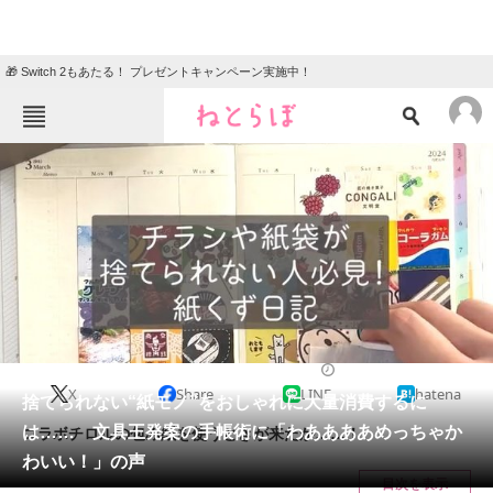
🎁 Switch 2もあたる！ プレゼントキャンペーン実施中！
ねとらぼメニュー
TOP
ニュース
エンタメ
クイズ
グルメ
地域
住まい
教育・育児
動物
リサーチ
ライフスタイル
2024/04/20 12:00（公開）
X
Share
LINE
hatena
会員記事
捨てられない“紙モノ”をおしゃれに大量消費するに
は…… 文具王発案の手帳術に「わああああめっちゃか
コラボチロルの包み紙を使うときが来たか……！
メディア
わいい！」の声
目次を表示
注目記事を集めた総合ページ