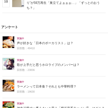
10
り”が59万再生「巣立てよぉぉぉ…」「ずっとのおう
ち？」
アンケート
実施中
声が好きな「日本のボーカリスト」は？
回答数：49410
実施中
歌が上手だと思うホロライブのメンバーは？
回答数：23836
実施中
ラーメンって日本食？それとも中華料理？
回答数：19630
実施中