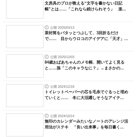
文房具のプロが教える“文字を書かない日記
帳”とは……「これなら続けられそう」 楽...
公開 2025/03/13
茶封筒をパタッとつぶして、3回折るだけ
で…… 目からウロコのアイデアに「天才」
「...
公開 2025/12/03
84歳おばあちゃんのメモ帳、開いてよく見る
と……孫「このキャラなに？」→まさかの...
公開 2024/12/18
トイレットペーパーの芯を毛糸でぐるっと埋め
ていくと…… 冬に大活躍しそうなアイテ...
公開 2024/10/14
無印のカレンダーみたいなノートのアレンジ活
用法がステキ 「良い出来事」を毎日書く...