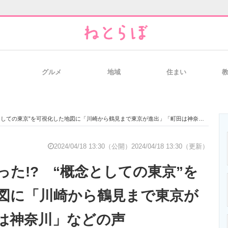
グルメ
地域
住まい
と未来を見通す
スマホと通信の最新トレンド
進化するPCとデ
しての東京”を可視化した地図に「川崎から鶴見まで東京が進出」「町田は神奈川」などの声
のいまが分かる
企業ITのトレンドを詳説
経営リーダーの
2024/04/18 13:30（公開）
2024/04/18 13:30（更新）
った!? “概念としての東京”を
T製品の総合サイト
IT製品の技術・比較・事例
製造業のIT導入
図に「川崎から鶴見まで東京が
は神奈川」などの声