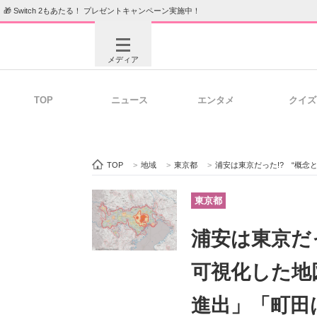
🎁 Switch 2もあたる！ プレゼントキャンペーン実施中！
メディア
TOP
ニュース
エンタメ
クイズ
注目記事を集めた総合ページ
ITの今
TOP
>
地域
>
東京都
>
浦安は東京だった!? “概念と
ビジネスと働き方のヒント
AI活用
東京都
浦安は東京だ
ITエンジニア向け専門サイト
企業向けI
可視化した地
進出」「町田