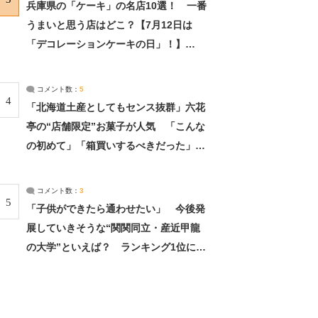
兵庫県の「ケーキ」の名店10選！ 一番
うまいと思う店はどこ？【7月12日は
「デコレーションケーキの日」！】
（2/4） | 兵庫県 ねとらぼリサーチ：2ペ
ージ目
コメント数：
5
4
「北海道土産としてもセンス抜群」六花
亭の“店舗限定”お菓子が人気 「こんな
の初めて」「箱買いするべきだった」
（1/2） | 北海道 ねとらぼリサーチ
コメント数：
3
5
「子供ができたら通わせたい」 今後発
展していきそうな“関関同立・産近甲龍
の大学”といえば？ ランキング1位に学
生の声「学問の街のように多様に学べ
る」「就職や進学の実績も高い」 | 大学
ねとらぼリサーチ