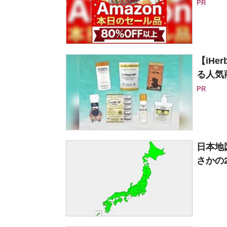
PR
【iH
る人気
PR
日本地
さかの2