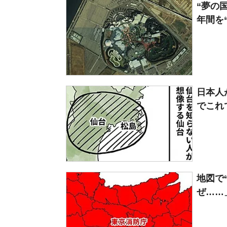
“夢の
年間を“
日本人
でこれ
地図で
ぜ……」