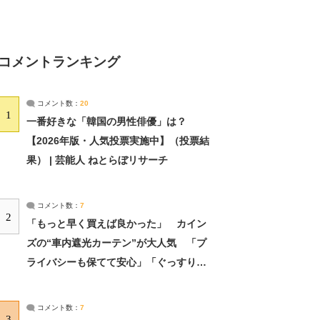
コメントランキング
コメント数：
20
1
一番好きな「韓国の男性俳優」は？
【2026年版・人気投票実施中】（投票結
果） | 芸能人 ねとらぼリサーチ
コメント数：
7
2
「もっと早く買えば良かった」 カイン
ズの“車内遮光カーテン”が大人気 「プ
ライバシーも保てて安心」「ぐっすり眠
れました」（2/2） | ライフ ねとらぼリ
サーチ：2ページ目
コメント数：
7
3