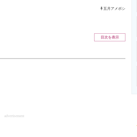
ニクス専門サイト
電子設計の基本と応用
エネルギーの専
五月アメボシ
目次を表示
advertisement