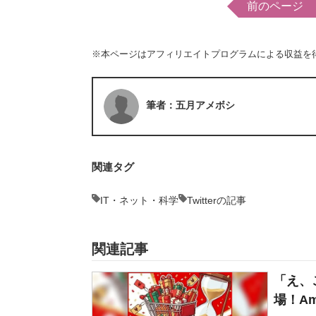
前のページ
※本ページはアフィリエイトプログラムによる収益を
筆者：五月アメボシ
関連タグ
IT・ネット・科学
Twitterの記事
関連記事
「え、
場！Am