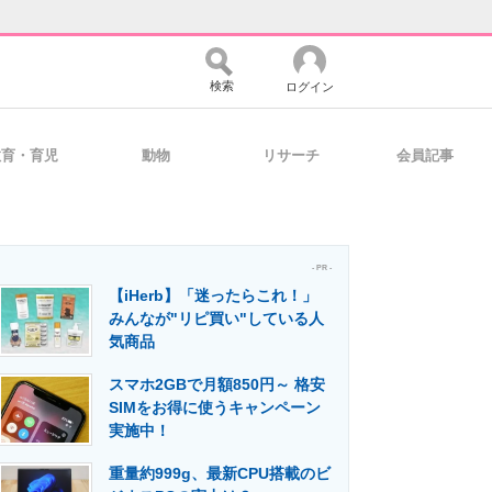
検索
ログイン
教育・育児
動物
リサーチ
会員記事
バイスの未来
好きが集まる 比べて選べる
- PR -
【iHerb】「迷ったらこれ！」
コミュニティ
マーケ×ITの今がよく分かる
みんなが"リピ買い"している人
気商品
スマホ2GBで月額850円～ 格安
・活用を支援
SIMをお得に使うキャンペーン
実施中！
重量約999g、最新CPU搭載のビ