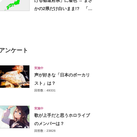
ける都道府県」に着色 → まさ
かの2県だけ白いまま!? 「知
らなかった」の声
アンケート
実施中
声が好きな「日本のボーカリ
スト」は？
回答数：49331
実施中
歌が上手だと思うホロライブ
のメンバーは？
回答数：23826