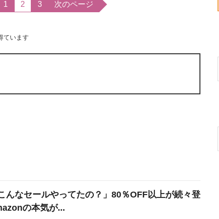
1
2
3
次のページ
得ています
こんなセールやってたの？」80％OFF以上が続々登
azonの本気が...