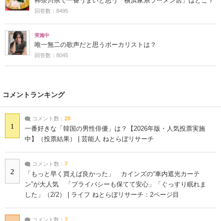
神奈川県で一番うまいと思う「横浜家系ラーメン店」はどこ？
回答数：8495
実施中
唯一無二の歌声だと思うボーカリストは？
回答数：8045
コメントランキング
コメント数：
20
1
一番好きな「韓国の男性俳優」は？【2026年版・人気投票実施
中】（投票結果） | 芸能人 ねとらぼリサーチ
コメント数：
7
2
「もっと早く買えば良かった」 カインズの“車内遮光カーテ
ン”が大人気 「プライバシーも保てて安心」「ぐっすり眠れま
した」（2/2） | ライフ ねとらぼリサーチ：2ページ目
コメント数：
7