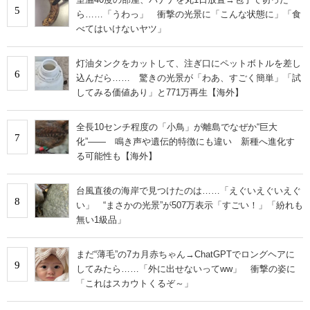
5
ら……「うわっ」 衝撃の光景に「こんな状態に」「食
べてはいけないヤツ」
灯油タンクをカットして、注ぎ口にペットボトルを差し
6
込んだら…… 驚きの光景が「わあ、すごく簡単」「試
してみる価値あり」と771万再生【海外】
全長10センチ程度の「小鳥」が離島でなぜか“巨大
7
化”―― 鳴き声や遺伝的特徴にも違い 新種へ進化す
る可能性も【海外】
台風直後の海岸で見つけたのは……「えぐいえぐいえぐ
8
い」 “まさかの光景”が507万表示「すごい！」「紛れも
無い1級品」
まだ“薄毛”の7カ月赤ちゃん→ChatGPTでロングヘアに
9
してみたら……「外に出せないってww」 衝撃の姿に
「これはスカウトくるぞ～」