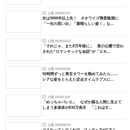
公開 2020/07/17
次は5000年以上先！ ネオワイズ彗星観測に
「一生の思い出」「素晴らしい姿！」な...
公開 2024/10/22
「それじゃ、また8万年後に」 夜の公園で交わ
された“ロマンチックな会話”が「エモ...
公開 2024/05/26
92時間ずっと東京タワーを眺めてみたら……
レアな姿をとらえた定点タイムラプスに...
公開 2024/11/07
「めっちゃバレエ」 なぜか踊る人間に見えて
しまう多面体が830万表示 「これはす...
公開 2024/05/19
どうなってんのこれ!? フィギュアが“アニ