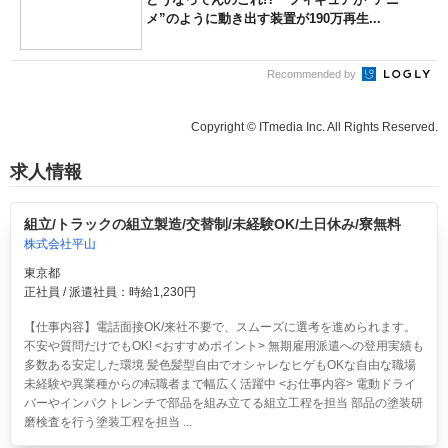
メ”のように動き出す装置が190万再生...
Recommended by
Copyright © ITmedia Inc. All Rights Reserved.
求人情報
組立/トラックの組立製造/交替制/未経験OK/土日休み/寮無料
株式会社平山
東京都
正社員 / 派遣社員：時給1,230円
【仕事内容】電話面接OK/来社不要で、スムーズに選考を進められます。
不安や質問だけでもOK! <おすすめポイント> 無期雇用派遣への登用実績も
多数ある安定した環境 髪色髪型自由でオシャレなヒゲもOKな自由な職場
未経験や異業種からの転職者まで幅広く活躍中 <お仕事内容> 電動ドライ
バーやインパクトレンチで部品を組み立てる組立工程を担当 部品の塗装研
磨検査を行う塗装工程を担当 ...