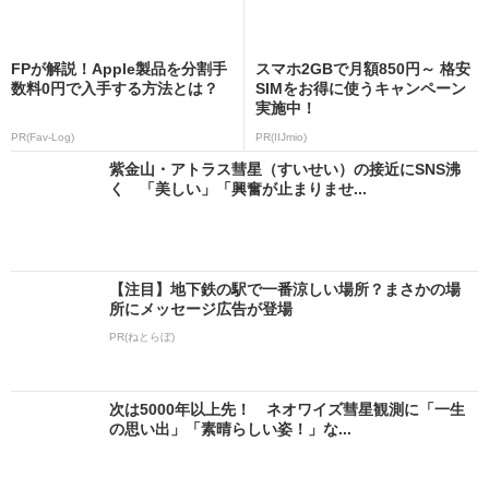
FPが解説！Apple製品を分割手
スマホ2GBで月額850円～ 格安
数料0円で入手する方法とは？
SIMをお得に使うキャンペーン
実施中！
PR(Fav-Log)
PR(IIJmio)
紫金山・アトラス彗星（すいせい）の接近にSNS沸
く 「美しい」「興奮が止まりませ...
【注目】地下鉄の駅で一番涼しい場所？まさかの場
所にメッセージ広告が登場
PR(ねとらぼ)
次は5000年以上先！ ネオワイズ彗星観測に「一生
の思い出」「素晴らしい姿！」な...