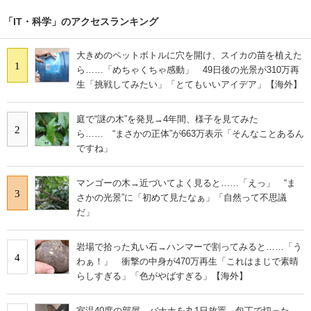
「IT・科学」のアクセスランキング
大きめのペットボトルに穴を開け、スイカの苗を植えた
1
ら……「めちゃくちゃ感動」 49日後の光景が310万再
生「挑戦してみたい」「とてもいいアイデア」【海外】
庭で“謎の木”を発見→4年間、様子を見てみた
2
ら…… “まさかの正体”が663万表示「そんなことあるん
ですね」
マンゴーの木→近づいてよく見ると……「えっ」 “ま
3
さかの光景”に「初めて見たなぁ」「自然って不思議
だ」
岩場で拾った丸い石→ハンマーで割ってみると……「う
4
わぁ！」 衝撃の中身が470万再生「これはまじで素晴
らしすぎる」「色がやばすぎる」【海外】
室温40度の部屋、バナナを丸1日放置→包丁で切った