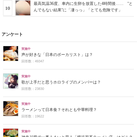
最高気温36度、車内に生卵を放置した4時間後…… “と
10
んでもない結果”に「凄っっ」「とても危険です」
アンケート
実施中
声が好きな「日本のボーカリスト」は？
回答数：49347
実施中
歌が上手だと思うホロライブのメンバーは？
回答数：23830
実施中
ラーメンって日本食？それとも中華料理？
回答数：19622
実施中