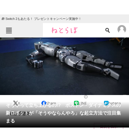
🎁 Switch 2もあたる！ プレゼントキャンペーン実施中！
ねとらぼメニュー
TOP
ニュース
エンタメ
クイズ
グルメ
地域
住まい
教育・育児
動物
リサーチ
IT・科学
2024/04/19 17:00（公開）
X
Share
LINE
hatena
会員記事
そうやって立ち上がるの!? ボストン・ダイナミクスの
新ロボットが「そうやならんやろ」な起立方法で注目集
これは予想外。
メディア
まる
目次を表示
注目記事を集めた総合ページ