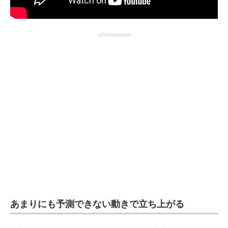
企業向けIT製品の総合サイト
IT製品の技術・比較・事例
advertisement
製造業のIT導入・活用を支援
モノづくり技術者専門サイト
エレクトロニクス専門サイト
電子設計の基本と応用
エネルギーの専門メディア
建設×テクノロジーの最前線
ちょっと気になるネットの話題
あまりにも予測できない動きで立ち上がる