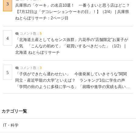
3
兵庫県の「ケーキ」の名店10選！ 一番うまいと思う店はどこ？
【7月12日は「デコレーションケーキの日」！】（2/4） | 兵庫県
ねとらぼリサーチ：2ページ目
コメント数：
5
4
「北海道土産としてもセンス抜群」六花亭の“店舗限定”お菓子が
人気 「こんなの初めて」「箱買いするべきだった」（1/2） |
北海道 ねとらぼリサーチ
コメント数：
3
5
「子供ができたら通わせたい」 今後発展していきそうな“関関
同立・産近甲龍の大学”といえば？ ランキング1位に学生の声
「学問の街のように多様に学べる」「就職や進学の実績も高い」
| 大学 ねとらぼリサーチ
カテゴリ一覧
IT・科学