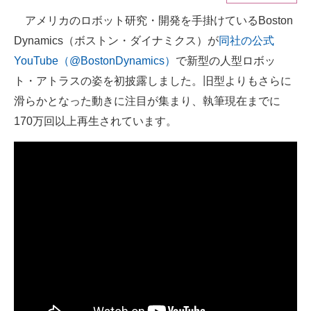
アメリカのロボット研究・開発を手掛けているBoston
ITの今と未来を見通す
Dynamics（ボストン・ダイナミクス）が
同社の公式
スマホと通信の最新トレンド
YouTube（@BostonDynamics）
で新型の人型ロボッ
ト・アトラスの姿を初披露しました。旧型よりもさらに
進化するPCとデバイスの未来
滑らかとなった動きに注目が集まり、執筆現在までに
好きが集まる 比べて選べる
170万回以上再生されています。
ビジネスと働き方のヒント
AI活用のいまが分かる
企業ITのトレンドを詳説
経営リーダーのコミュニティ
マーケ×ITの今がよく分かる
ITエンジニア向け専門サイト