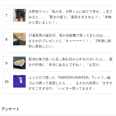
大野智ファン「私の夫、大野くんに似てて幸せ」→見て
7
みると…… ‟驚きの姿”に「最高すぎません？」「本物
かと思いました！」
17歳長男の誕生日、母が自販機で買ってきたのは……
8
まさかのプレゼントに「キャーーー！！」「2年後に絶
対に真似したい」
新潟の海で拾った石→割れ目から中をのぞいたら……驚
9
きの中身に「本当にあるんですね！」「お宝だ」
ユニクロで買った『HUNTER×HUNTER』Tシャツ→輪
10
ゴムで縛って放置したら…… まさかの光景に「すすす
すすごすぎる!!!」「ハイター買ってきます」
アンケート