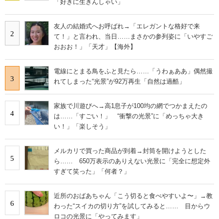
「好きに生きんしゃい」
友人の結婚式へお呼ばれ→「エレガントな格好で来
2
て！」と言われ、当日……まさかの参列姿に「いやすご
おおお！」「天才」【海外】
電線にとまる鳥をふと見たら……「うわぁああ」偶然撮
3
れてしまった“光景”が92万再生「自然は過酷」
家族で川遊びへ→高1息子が100均の網でつかまえたの
4
は……「すごい！」 “衝撃の光景”に「めっちゃ大き
い！」「楽しそう」
メルカリで買った商品が到着→封筒を開けようとした
5
ら…… 650万表示のありえない光景に「完全に想定外
すぎて笑った」「何者？」
近所のおばあちゃん「こう切ると食べやすいよ〜」→教
6
わった“スイカの切り方”を試してみると…… 目からウ
ロコの光景に「やってみます」