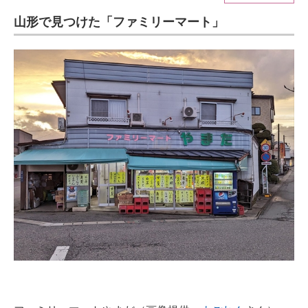
山形で見つけた「ファミリーマート」
ITの今と未来を見通す
スマホと通信の最新トレンド
進化するPCとデバイスの未来
好きが集まる 比べて選べる
ビジネスと働き方のヒント
AI活用のいまが分かる
企業ITのトレンドを詳説
経営リーダーのコミュニティ
マーケ×ITの今がよく分かる
ITエンジニア向け専門サイト