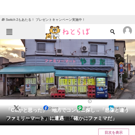
🎁 Switch 2もあたる！ プレゼントキャンペーン実施中！
ねとらぼメニュー
TOP
ニュース
エンタメ
クイズ
グルメ
地域
住まい
教育・育児
動物
リサーチ
ライフスタイル
2024/04/20 15:00（公開）
X
Share
LINE
hatena
会員記事
「CGかと思った」 地方でコンビニ探し→「想像と違う
ファミリーマート」に遭遇 「確かにファミマだ」
みっちりの張り紙が醸し出す雰囲気が最高。
メディア
目次を表示
注目記事を集めた総合ページ