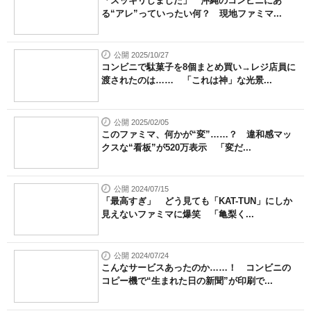
「スッキリしました」 沖縄のコンビニにあ
る“アレ”っていったい何？ 現地ファミマ...
公開 2025/10/27
コンビニで駄菓子を8個まとめ買い→レジ店員に
渡されたのは…… 「これは神」な光景...
公開 2025/02/05
このファミマ、何かが“変”……？ 違和感マッ
クスな“看板”が520万表示 「変だ...
公開 2024/07/15
「最高すぎ」 どう見ても「KAT-TUN」にしか
見えないファミマに爆笑 「亀梨く...
公開 2024/07/24
こんなサービスあったのか……！ コンビニの
コピー機で“生まれた日の新聞”が印刷で...