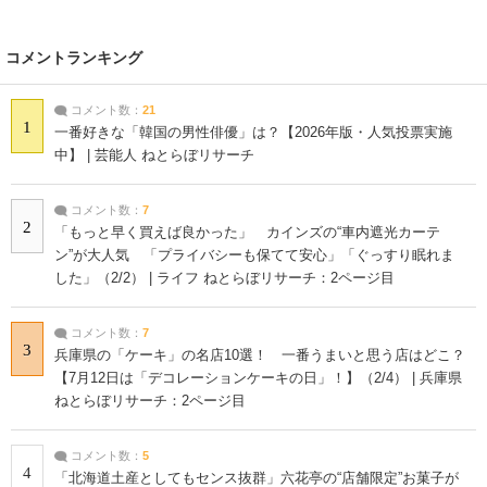
コメントランキング
コメント数：
21
1
一番好きな「韓国の男性俳優」は？【2026年版・人気投票実施
中】 | 芸能人 ねとらぼリサーチ
コメント数：
7
2
「もっと早く買えば良かった」 カインズの“車内遮光カーテ
ン”が大人気 「プライバシーも保てて安心」「ぐっすり眠れま
した」（2/2） | ライフ ねとらぼリサーチ：2ページ目
コメント数：
7
3
兵庫県の「ケーキ」の名店10選！ 一番うまいと思う店はどこ？
【7月12日は「デコレーションケーキの日」！】（2/4） | 兵庫県
ねとらぼリサーチ：2ページ目
コメント数：
5
4
「北海道土産としてもセンス抜群」六花亭の“店舗限定”お菓子が