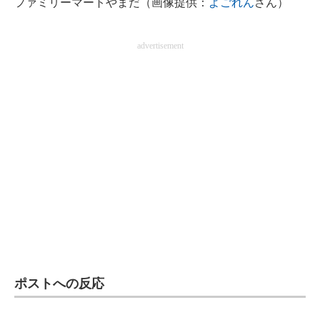
ファミリーマートやまだ（画像提供：
よごれん
さん）
企業向けIT製品の総合サイト
advertisement
IT製品の技術・比較・事例
製造業のIT導入・活用を支援
モノづくり技術者専門サイト
エレクトロニクス専門サイト
電子設計の基本と応用
エネルギーの専門メディア
建設×テクノロジーの最前線
ちょっと気になるネットの話題
ポストへの反応