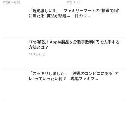
PR(森永乳業)
PR(IIJmio)
「超絶ほしい!!」 ファミリーマートの“抽選で2名
に当たる”賞品が話題→「目のつ...
FPが解説！Apple製品を分割手数料0円で入手する
方法とは？
PR(Fav-Log)
「スッキリしました」 沖縄のコンビニにある“ア
レ”っていったい何？ 現地ファミマ...