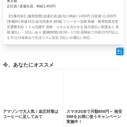
東京都
正社員 / 派遣社員：時給1,450円
【仕事内容】[雇用形態] 派遣社員 [給与] <時給> 1450円 日収例:11,600円
(実働8h) 研修14日:給与同条件 [特徴] フリーター活躍 研修・教育制度充実
交通費支給 ミドル活躍中 資格・スキルを活かせる 給与前払い制度あり 長
期 週払い・日払いあり [勤務時間] 08:00～17:00 高時給で月収23万円以上
も可!土日祝休みで生活リズム安定 日払いや週払い対応...
今、あなたにオススメ
アマゾンで大人気！血圧対策は
スマホ2GBで月額850円～ 格安
コーヒーに足してみて
SIMをお得に使うキャンペーン
実施中！