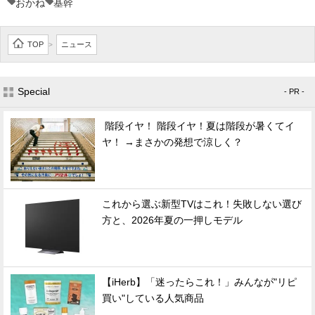
おかね
基幹
TOP
ニュース
>
Special
- PR -
階段イヤ！ 階段イヤ！夏は階段が暑くてイ
ヤ！ →まさかの発想で涼しく？
これから選ぶ新型TVはこれ！失敗しない選び
方と、2026年夏の一押しモデル
【iHerb】「迷ったらこれ！」みんなが"リピ
買い"している人気商品