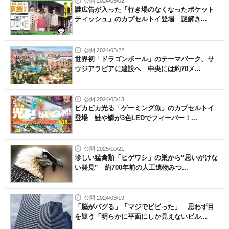
公開 2024/03/02
謎広告が入った「行き場のなくなったポケット
ティッシュ」のカプセルトイ登場 謎解き...
公開 2024/03/22
世界初「ドラゴンボール」のテーマパーク、サ
ウジアラビアに建設へ 中央には約70メ...
公開 2024/03/13
ピカピカ光る「ゲーミング魚」のカプセルトイ
登場 鮭や鰤が3色LEDでフィーバー！...
公開 2025/10/21
珍しい猛禽類「ヒゲワシ」の巣から“思いがけな
い発見” 約700年前の人工遺物みつ...
公開 2024/03/19
「脳がバグる」「マジでビビった」 思わず目
を疑う「明らかに平面にしか見えないビル...