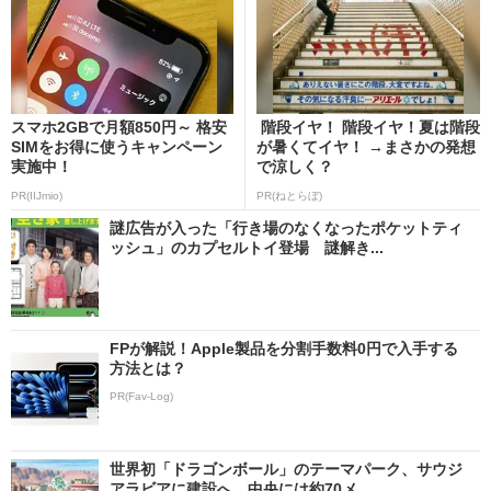
スマホ2GBで月額850円～ 格安
階段イヤ！ 階段イヤ！夏は階段
SIMをお得に使うキャンペーン
が暑くてイヤ！ →まさかの発想
実施中！
で涼しく？
PR(IIJmio)
PR(ねとらぼ)
謎広告が入った「行き場のなくなったポケットティ
ッシュ」のカプセルトイ登場 謎解き...
FPが解説！Apple製品を分割手数料0円で入手する
方法とは？
PR(Fav-Log)
世界初「ドラゴンボール」のテーマパーク、サウジ
アラビアに建設へ 中央には約70メ...