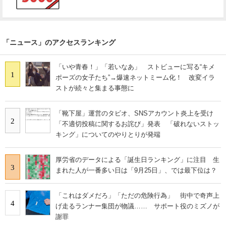
「ニュース」のアクセスランキング
「いや青春！」「若いなあ」 ストビューに写る“キメ
1
ポーズの女子たち”→爆速ネットミーム化！ 改変イラ
ストが続々と集まる事態に
「靴下屋」運営のタビオ、SNSアカウント炎上を受け
2
「不適切投稿に関するお詫び」発表 「破れないストッ
キング」についてのやりとりが発端
厚労省のデータによる「誕生日ランキング」に注目 生
3
まれた人が一番多い日は「9月25日」、では最下位は？
「これはダメだろ」「ただの危険行為」 街中で奇声上
4
げ走るランナー集団が物議…… サポート役のミズノが
謝罪