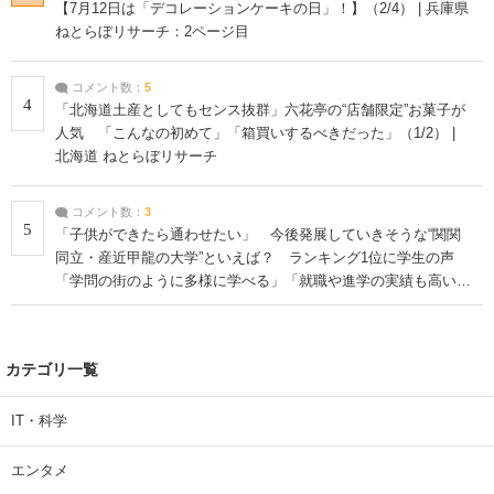
【7月12日は「デコレーションケーキの日」！】（2/4） | 兵庫県
ねとらぼリサーチ：2ページ目
コメント数：
5
4
「北海道土産としてもセンス抜群」六花亭の“店舗限定”お菓子が
人気 「こんなの初めて」「箱買いするべきだった」（1/2） |
北海道 ねとらぼリサーチ
コメント数：
3
5
「子供ができたら通わせたい」 今後発展していきそうな“関関
同立・産近甲龍の大学”といえば？ ランキング1位に学生の声
「学問の街のように多様に学べる」「就職や進学の実績も高い」
| 大学 ねとらぼリサーチ
カテゴリ一覧
IT・科学
エンタメ