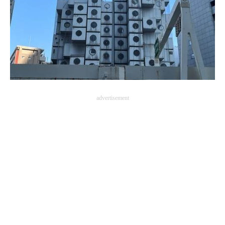
advertisement