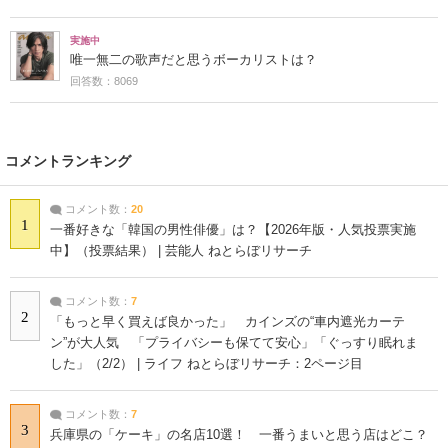
実施中
唯一無二の歌声だと思うボーカリストは？
回答数：8069
コメントランキング
コメント数：
20
1
一番好きな「韓国の男性俳優」は？【2026年版・人気投票実施
中】（投票結果） | 芸能人 ねとらぼリサーチ
コメント数：
7
2
「もっと早く買えば良かった」 カインズの“車内遮光カーテ
ン”が大人気 「プライバシーも保てて安心」「ぐっすり眠れま
した」（2/2） | ライフ ねとらぼリサーチ：2ページ目
コメント数：
7
3
兵庫県の「ケーキ」の名店10選！ 一番うまいと思う店はどこ？