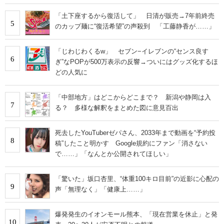
「土下座するから復活して」 日清が販売→7年前終売
5
のカップ麺に“復活希望”の声殺到 「工藤静香が……」
「じわじわくるw」 セブン−イレブンの“センス良す
6
ぎ”なPOPが500万表示の反響→ついにはグッズ化するほ
どの人気に
「中部地方」はどこからどこまで？ 新潟や静岡は入
7
る？ 多様な解釈をまとめた図に意見百出
死去したYouTuberゼパさん、2033年まで動画を“予約投
8
稿”したこと明かす Google規約にファン「消さない
で……」「なんとか公開されてほしい」
「驚いた」坂口杏里、“体重100キロ目前”の近影に心配の
9
声「無理なく」「健康上……」
爆発発生のイオンモール熊本、「現在営業を休止」と発
10