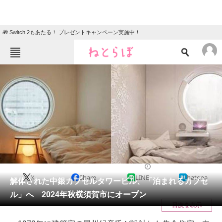
🎁 Switch 2もあたる！ プレゼントキャンペーン実施中！
ねとらぼメニュー
TOP
ニュース
エンタメ
クイズ
グルメ
地域
住まい
教育・育児
動物
リサーチ
ニュース
2024/04/20 09:00（公開）
X
Share
LINE
hatena
会員記事
解体された中銀カプセルタワービル、「泊まれるカプセ
ル」へ 2024年秋横須賀市にオープン
メディア
目次を表示
注目記事を集めた総合ページ