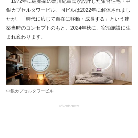
1972年に建築家の黒川紀章氏が設計した集合住宅・中
銀カプセルタワービル。同ビルは2022年に解体されまし
ITの今と未来を見通す
たが、「時代に応じて自在に移動・成長する」という建
スマホと通信の最新トレンド
築当時のコンセプトのもと、2024年秋に、宿泊施設に生
まれ変わります。
進化するPCとデバイスの未来
好きが集まる 比べて選べる
ビジネスと働き方のヒント
AI活用のいまが分かる
中銀カプセルタワービル
企業ITのトレンドを詳説
経営リーダーのコミュニティ
advertisement
マーケ×ITの今がよく分かる
ITエンジニア向け専門サイト