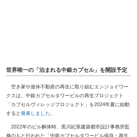
企業向けIT製品の総合サイト
IT製品の技術・比較・事例
製造業のIT導入・活用を支援
モノづくり技術者専門サイト
エレクトロニクス専門サイト
世界唯一の「泊まれる中銀カプセル」を開設予定
電子設計の基本と応用
エネルギーの専門メディア
空き家や遊休不動産の再生に取り組むエンジョイワー
クスは、中銀カプセルタワービルの再生プロジェクト
建設×テクノロジーの最前線
「カプセルヴィレッジプロジェクト」を2024年夏に始動
ちょっと気になるネットの話題
すると
発表しました
。
2022年のビル解体時、黒川紀章建築都市設計事務所監
修のもと行われた「中銀カプセルタワービル保存・再生