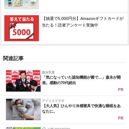
【抽選で5,000円分】Amazonギフトカードが
当たる！読者アンケート実施中
関連記事
森永乳業
「気になっていた認知機能が菌で…」森永が開
発。感動の70代続出
PR
アイリスプラザ
【大人気】ひんやり冷感寝具で快適な睡眠をあ
なたに。
PR