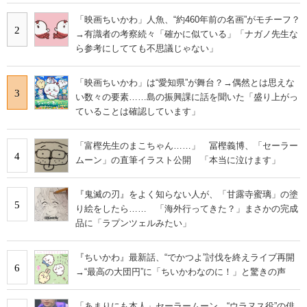
「映画ちいかわ」人魚、“約460年前の名画”がモチーフ？
2
→有識者の考察続々「確かに似ている」「ナガノ先生な
ら参考にしてても不思議じゃない」
「映画ちいかわ」は“愛知県”が舞台？→偶然とは思えな
3
い数々の要素……島の振興課に話を聞いた「盛り上がっ
ていることは確認しています」
「富樫先生のまこちゃん……」 冨樫義博、「セーラー
4
ムーン」の直筆イラスト公開 「本当に泣けます」
『鬼滅の刃』をよく知らない人が、「甘露寺蜜璃」の塗
5
り絵をしたら…… 「海外行ってきた？」まさかの完成
品に「ラプンツェルみたい」
『ちいかわ』最新話、“でかつよ”討伐を終えライブ再開
6
→“最高の大団円”に「ちいかわなのに！」と驚きの声
「あまりにも本人」セーラームーン、“ウラヌス役”の俳