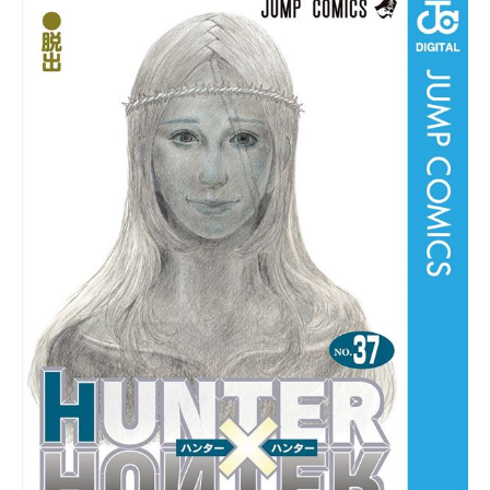
企業向けIT製品の総合サイト
IT製品の技術・比較・事例
製造業のIT導入・活用を支援
モノづくり技術者専門サイト
エレクトロニクス専門サイト
電子設計の基本と応用
エネルギーの専門メディア
建設×テクノロジーの最前線
ちょっと気になるネットの話題