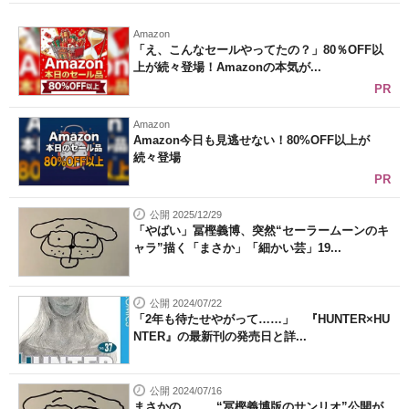
Amazon
「え、こんなセールやってたの？」80％OFF以
上が続々登場！Amazonの本気が...
PR
Amazon
Amazon今日も見逃せない！80%OFF以上が
続々登場
PR
公開 2025/12/29
「やばい」冨樫義博、突然“セーラームーンのキ
ャラ”描く「まさか」「細かい芸」19...
公開 2024/07/22
「2年も待たせやがって……」 『HUNTER×HU
NTER』の最新刊の発売日と詳...
公開 2024/07/16
まさかの…… “冨樫義博版のサンリオ”公開が