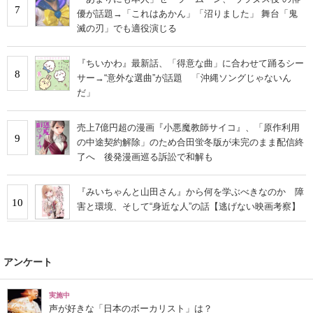
7
優が話題→「これはあかん」「沼りました」 舞台「鬼
滅の刃」でも適役演じる
『ちいかわ』最新話、「得意な曲」に合わせて踊るシー
8
サー→“意外な選曲”が話題 「沖縄ソングじゃないん
だ」
売上7億円超の漫画『小悪魔教師サイコ』、「原作利用
9
の中途契約解除」のため合田蛍冬版が未完のまま配信終
了へ 後発漫画巡る訴訟で和解も
『みいちゃんと山田さん』から何を学ぶべきなのか 障
10
害と環境、そして“身近な人”の話【逃げない映画考察】
アンケート
実施中
声が好きな「日本のボーカリスト」は？