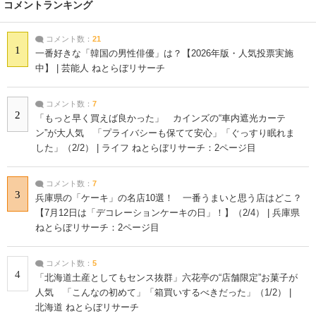
コメントランキング
コメント数：
21
1
一番好きな「韓国の男性俳優」は？【2026年版・人気投票実施
中】 | 芸能人 ねとらぼリサーチ
コメント数：
7
2
「もっと早く買えば良かった」 カインズの“車内遮光カーテ
ン”が大人気 「プライバシーも保てて安心」「ぐっすり眠れま
した」（2/2） | ライフ ねとらぼリサーチ：2ページ目
コメント数：
7
3
兵庫県の「ケーキ」の名店10選！ 一番うまいと思う店はどこ？
【7月12日は「デコレーションケーキの日」！】（2/4） | 兵庫県
ねとらぼリサーチ：2ページ目
コメント数：
5
4
「北海道土産としてもセンス抜群」六花亭の“店舗限定”お菓子が
人気 「こんなの初めて」「箱買いするべきだった」（1/2） |
北海道 ねとらぼリサーチ