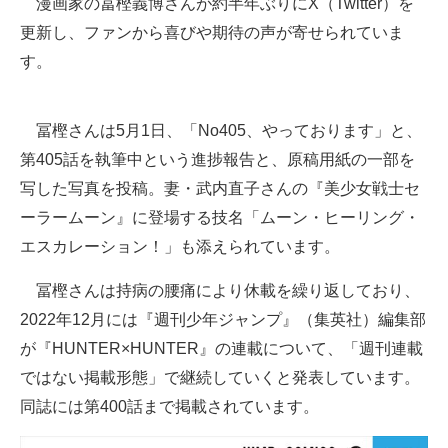
漫画家の冨樫義博さんが約半年ぶりにX（Twitter）を
更新し、ファンから喜びや期待の声が寄せられていま
ITの今と未来を見通す
す。
スマホと通信の最新トレンド
進化するPCとデバイスの未来
冨樫さんは5月1日、「No405、やっております」と、
第405話を執筆中という進捗報告と、原稿用紙の一部を
好きが集まる 比べて選べる
写した写真を投稿。妻・武内直子さんの『美少女戦士セ
ビジネスと働き方のヒント
ーラームーン』に登場する技名「ムーン・ヒーリング・
エスカレーション！」も添えられています。
AI活用のいまが分かる
冨樫さんは持病の腰痛により休載を繰り返しており、
企業ITのトレンドを詳説
2022年12月には『週刊少年ジャンプ』（集英社）編集部
経営リーダーのコミュニティ
が『HUNTER×HUNTER』の連載について、「週刊連載
ではない掲載形態」で継続していくと発表しています。
マーケ×ITの今がよく分かる
同誌には第400話まで掲載されています。
ITエンジニア向け専門サイト