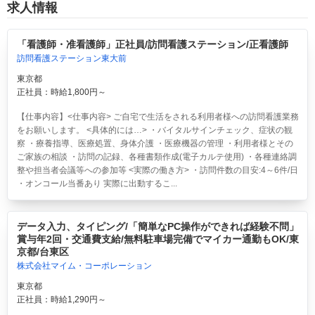
求人情報
「看護師・准看護師」正社員/訪問看護ステーション/正看護師
訪問看護ステーション東大前
東京都
正社員：時給1,800円～
【仕事内容】<仕事内容> ご自宅で生活をされる利用者様への訪問看護業務
をお願いします。 <具体的には…> ・バイタルサインチェック、症状の観
察 ・療養指導、医療処置、身体介護 ・医療機器の管理 ・利用者様とその
ご家族の相談 ・訪問の記録、各種書類作成(電子カルテ使用) ・各種連絡調
整や担当者会議等への参加等 <実際の働き方> ・訪問件数の目安:4～6件/日
・オンコール当番あり 実際に出動するこ...
データ入力、タイピング/「簡単なPC操作ができれば経験不問」
賞与年2回・交通費支給/無料駐車場完備でマイカー通勤もOK/東
京都/台東区
株式会社マイム・コーポレーション
東京都
正社員：時給1,290円～