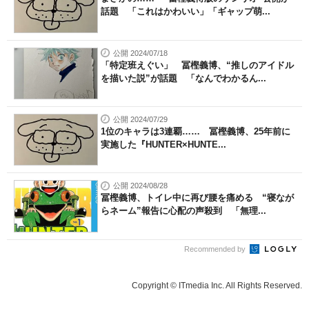
話題 「これはかわいい」「ギャップ萌...
公開 2024/07/18
「特定班えぐい」 冨樫義博、“推しのアイドル
を描いた説”が話題 「なんでわかるん...
公開 2024/07/29
1位のキャラは3連覇…… 冨樫義博、25年前に
実施した『HUNTER×HUNTE...
公開 2024/08/28
冨樫義博、トイレ中に再び腰を痛める “寝なが
らネーム”報告に心配の声殺到 「無理...
Recommended by
Copyright © ITmedia Inc. All Rights Reserved.