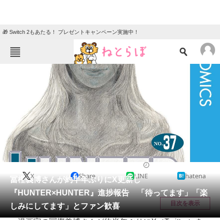
🎁 Switch 2もあたる！ プレゼントキャンペーン実施中！
ねとらぼメニュー
TOP
ニュース
エンタメ
クイズ
グルメ
地域
住まい
教育・育児
動物
リサーチ
マンガ
2024/05/01 16:33（公開）
X
Share
LINE
hatena
会員記事
冨樫義博さんが約半年ぶりにX更新し
『HUNTER×HUNTER』進捗報告 「待ってます」「楽
メディア
目次を表示
しみにしてます」とファン歓喜
注目記事を集めた総合ページ