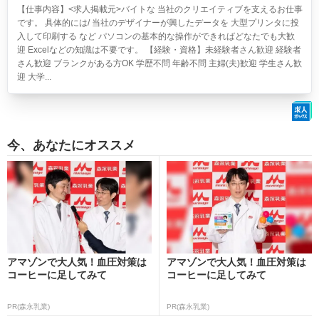
【仕事内容】<求人掲載元>バイトな 当社のクリエイティブを支えるお仕事
です。 具体的には/ 当社のデザイナーが興したデータを 大型プリンタに投
入して印刷する など パソコンの基本的な操作ができればどなたでも大歓
迎 Excelなどの知識は不要です。 【経験・資格】未経験者さん歓迎 経験者
さん歓迎 ブランクがある方OK 学歴不問 年齢不問 主婦(夫)歓迎 学生さん歓
迎 大学...
今、あなたにオススメ
アマゾンで大人気！血圧対策は
アマゾンで大人気！血圧対策は
コーヒーに足してみて
コーヒーに足してみて
PR(森永乳業)
PR(森永乳業)