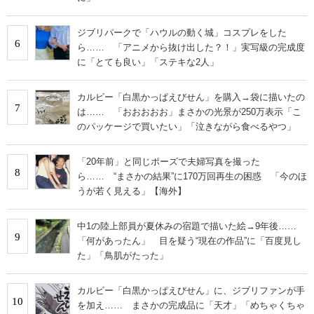
ジブリパークで「ハウルの動く城」コスプレをした
6
ら…… 「アニメから抜け出した？！」実写級の完成度
に「とても良い」「ステキな2人」
カルビー「白黒かっぱえびせん」を購入→袋に描いたの
7
は…… 「おおおおお」まさかの光景が250万表示「こ
のパッケージで買いたい」「泣きながら食べるやつ」
「20年前」と同じポーズで夫婦写真を撮った
8
ら…… “まさかの結果”に170万回再生の困惑 「今のほ
うが若く見える」【海外】
中1の陸上部員が夏休みの宿題で描いた絵→9年後……
9
「何があったん」 目を疑う“現在の作品”に「百度見し
た」「鳥肌がたった」
カルビー「白黒かっぱえびせん」に、ジブリファンが手
10
を加え…… まさかの完成品に「天才」「めちゃくちゃ