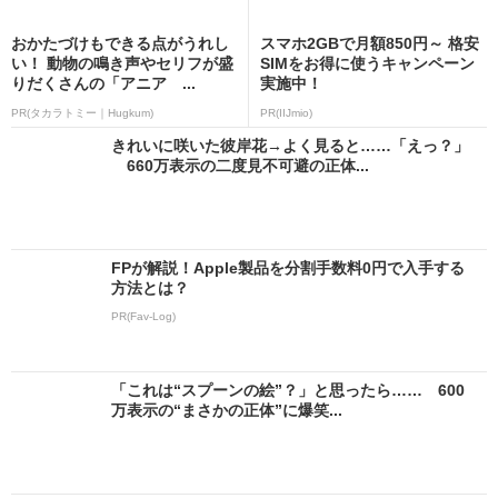
おかたづけもできる点がうれし
スマホ2GBで月額850円～ 格安
い！ 動物の鳴き声やセリフが盛
SIMをお得に使うキャンペーン
りだくさんの「アニア ...
実施中！
PR(タカラトミー｜Hugkum)
PR(IIJmio)
きれいに咲いた彼岸花→よく見ると……「えっ？」
660万表示の二度見不可避の正体...
FPが解説！Apple製品を分割手数料0円で入手する
方法とは？
PR(Fav-Log)
「これは“スプーンの絵”？」と思ったら…… 600
万表示の“まさかの正体”に爆笑...