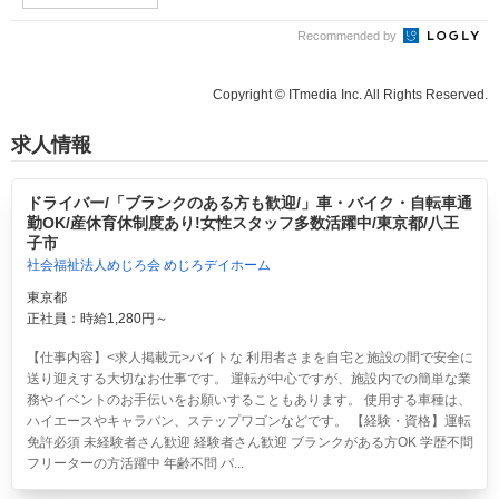
Recommended by
Copyright © ITmedia Inc. All Rights Reserved.
求人情報
ドライバー/「ブランクのある方も歓迎/」車・バイク・自転車通
勤OK/産休育休制度あり!女性スタッフ多数活躍中/東京都/八王
子市
社会福祉法人めじろ会 めじろデイホーム
東京都
正社員：時給1,280円～
【仕事内容】<求人掲載元>バイトな 利用者さまを自宅と施設の間で安全に
送り迎えする大切なお仕事です。 運転が中心ですが、施設内での簡単な業
務やイベントのお手伝いをお願いすることもあります。 使用する車種は、
ハイエースやキャラバン、ステップワゴンなどです。 【経験・資格】運転
免許必須 未経験者さん歓迎 経験者さん歓迎 ブランクがある方OK 学歴不問
フリーターの方活躍中 年齢不問 パ...