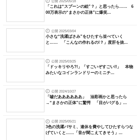
公開 2025/05/18
「これは“スプーンの絵”？」と思ったら…… 6
00万表示の“まさかの正体”に爆笑...
公開 2025/03/04
小さな“洗濯ばさみ”をひたすら並べていく
と…… 「こんなの作れるの!？」度肝を抜...
公開 2025/03/25
「ドッキリやろ?!」「すごいぞすごい!!」 本物
みたいなコインランドリーのミニチ...
公開 2024/10/27
「嘘だああああああ」 油彩画かと思ったら
→“まさかの正体”に驚愕 「目がバグる」...
公開 2025/05/21
3色の洗濯バサミ、連休を費やしてひたすらつな
げていくと……「音が聞こえてきそう」...