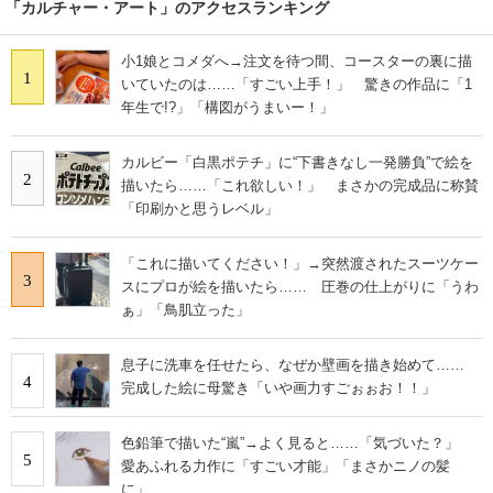
「カルチャー・アート」のアクセスランキング
小1娘とコメダへ→注文を待つ間、コースターの裏に描
1
いていたのは……「すごい上手！」 驚きの作品に「1
年生で!?」「構図がうまいー！」
カルビー「白黒ポテチ」に“下書きなし一発勝負”で絵を
2
描いたら……「これ欲しい！」 まさかの完成品に称賛
「印刷かと思うレベル」
「これに描いてください！」→突然渡されたスーツケー
3
スにプロが絵を描いたら…… 圧巻の仕上がりに「うわ
ぁ」「鳥肌立った」
息子に洗車を任せたら、なぜか壁画を描き始めて……
4
完成した絵に母驚き「いや画力すごぉぉお！！」
色鉛筆で描いた“嵐”→よく見ると……「気づいた？」
5
愛あふれる力作に「すごい才能」「まさかニノの髪
に」