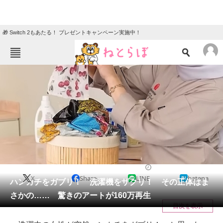
🎁 Switch 2もあたる！ プレゼントキャンペーン実施中！
ねとらぼメニュー
TOP
ニュース
エンタメ
クイズ
グルメ
地域
住まい
教育・育児
動物
リサーチ
カルチャー・アート
2024/05/16 19:00（公開）
X
Share
LINE
hatena
会員記事
ハンカチをガブリ！ 洗濯機をザクリ！ その正体はま
さかの…… 驚きのアートが160万再生
メディア
目次を表示
注目記事を集めた総合ページ