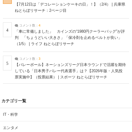
【7月12日は「デコレーションケーキの日」！】（2/4） | 兵庫県
ねとらぼリサーチ：2ページ目
コメント数：
4
4
「車に常備しました」 カインズの“1980円クーラーバッグ”が評
判 「ちょうどいい大きさ」「保冷剤を止めるベルトが良い」
（1/5） | ライフ ねとらぼリサーチ
コメント数：
3
5
【バレーボール】ネーションズリーグ日本ラウンドで活躍を期待
している「日本男子バレー代表選手」は？【2026年版・人気投
票実施中】（投票結果） | スポーツ ねとらぼリサーチ
カテゴリ一覧
IT・科学
エンタメ