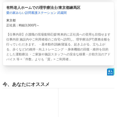
有料老人ホームでの理学療法士/東京都練馬区
愛の家みらい訪問看護ステーション 武蔵関
東京都
正社員：時給3,000円～
【仕事内容】介護職の現場復帰応援!将来的に正社員への登用も目指せます
仕事内容 施設内やご利用者様のご自宅へ訪問し、理学療法(PT)業務全般を
行っていただきます。 ・基本動作訓練(寝返る、起き上がる、立ち上が
る、歩くなど)の維持・向上トレーニング ・身体機能の回復・維持を目的
とした運動療法 ・ご家族や施設スタッフへの安全な移乗・介助方法のアド
バイス 等 <「件数」よりも「質」> ご利用者...
今、あなたにオススメ