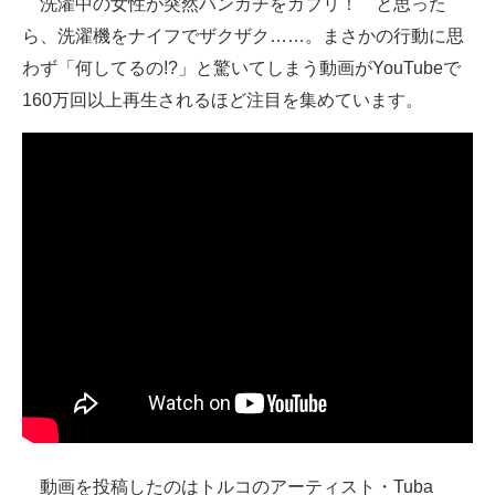
洗濯中の女性が突然ハンカチをガブリ！ と思った
ら、洗濯機をナイフでザクザク……。まさかの行動に思
ITの今と未来を見通す
わず「何してるの!?」と驚いてしまう動画がYouTubeで
スマホと通信の最新トレンド
160万回以上再生されるほど注目を集めています。
進化するPCとデバイスの未来
好きが集まる 比べて選べる
ビジネスと働き方のヒント
AI活用のいまが分かる
企業ITのトレンドを詳説
経営リーダーのコミュニティ
マーケ×ITの今がよく分かる
ITエンジニア向け専門サイト
動画を投稿したのはトルコのアーティスト・Tuba