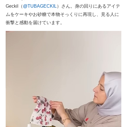
Geckil（
@TUBAGECKIL
）さん。身の回りにあるアイテ
企業向けIT製品の総合サイト
ムをケーキやお砂糖で本物そっくりに再現し、見る人に
IT製品の技術・比較・事例
衝撃と感動を届けています。
製造業のIT導入・活用を支援
モノづくり技術者専門サイト
エレクトロニクス専門サイト
電子設計の基本と応用
エネルギーの専門メディア
建設×テクノロジーの最前線
ちょっと気になるネットの話題