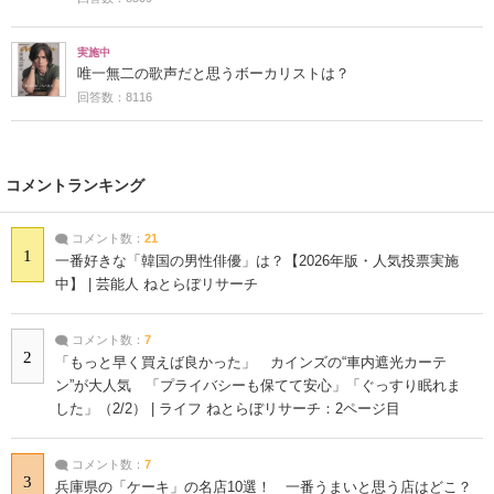
実施中
唯一無二の歌声だと思うボーカリストは？
回答数：8116
コメントランキング
コメント数：
21
1
一番好きな「韓国の男性俳優」は？【2026年版・人気投票実施
中】 | 芸能人 ねとらぼリサーチ
コメント数：
7
2
「もっと早く買えば良かった」 カインズの“車内遮光カーテ
ン”が大人気 「プライバシーも保てて安心」「ぐっすり眠れま
した」（2/2） | ライフ ねとらぼリサーチ：2ページ目
コメント数：
7
3
兵庫県の「ケーキ」の名店10選！ 一番うまいと思う店はどこ？