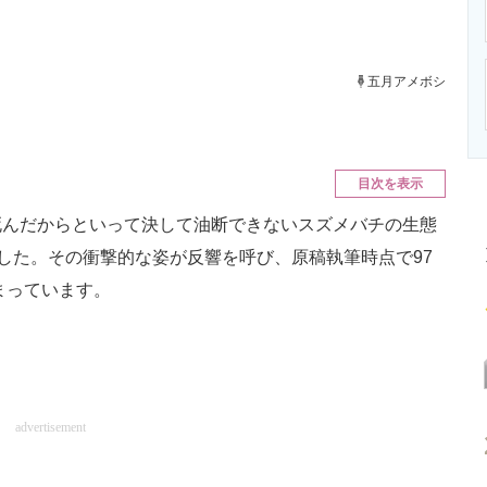
ニクス専門サイト
電子設計の基本と応用
エネルギーの専
五月アメボシ
目次を表示
んだからといって決して油断できないスズメバチの生態
されました。その衝撃的な姿が反響を呼び、原稿執筆時点で97
まっています。
advertisement