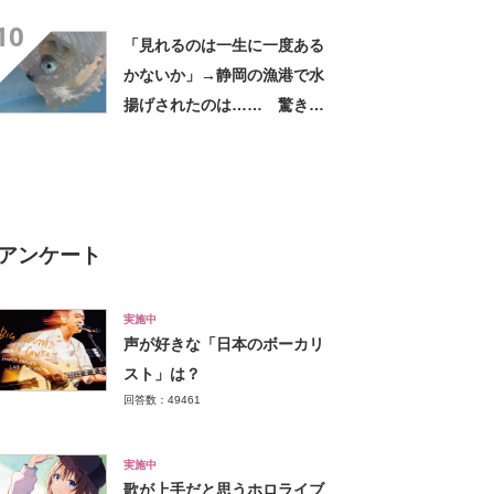
ャーっ！」「絶対触っちゃダ
10
メですよ」
「見れるのは一生に一度ある
かないか」→静岡の漁港で水
揚げされたのは…… 驚きの
生き物に「とっても神秘的」
「初めて見ました！」
アンケート
実施中
声が好きな「日本のボーカリ
スト」は？
回答数：49461
実施中
歌が上手だと思うホロライブ