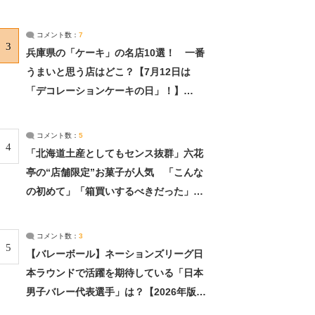
れました」（2/2） | ライフ ねとらぼリ
サーチ：2ページ目
コメント数：
7
3
兵庫県の「ケーキ」の名店10選！ 一番
うまいと思う店はどこ？【7月12日は
「デコレーションケーキの日」！】
（2/4） | 兵庫県 ねとらぼリサーチ：2ペ
ージ目
コメント数：
5
4
「北海道土産としてもセンス抜群」六花
亭の“店舗限定”お菓子が人気 「こんな
の初めて」「箱買いするべきだった」
（1/2） | 北海道 ねとらぼリサーチ
コメント数：
3
5
【バレーボール】ネーションズリーグ日
本ラウンドで活躍を期待している「日本
男子バレー代表選手」は？【2026年版・
人気投票実施中】（投票結果） | スポー