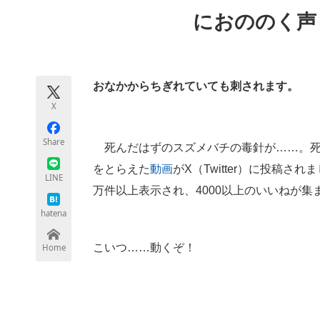
モノづくり技術者専門サイト
エレクトロ
におののく声
ちょっと気になるネットの話題
おなかからちぎれていても刺されます。
X
Share
死んだはずのスズメバチの毒針が……。死
をとらえた
動画
がX（Twitter）に投稿
LINE
万件以上表示され、4000以上のいいねが集
hatena
こいつ……動くぞ！
Home