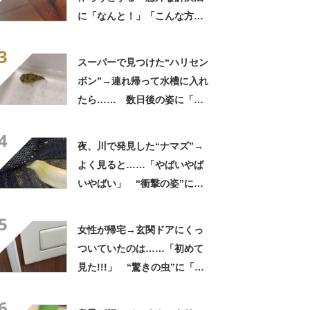
に「なんと！」「こんな方法
があったのか」「効果あるん
3
だ」
スーパーで見つけた“ハリセン
ボン”→連れ帰って水槽に入れ
たら…… 数日後の姿に「な
んと愛らしいお顔」「すごい
4
勢いあった」
夜、川で発見した“ナマズ”→
よく見ると……「やばいやば
いやばい」 “衝撃の姿”に
「よくこのサイズまで生き残
5
ったな」
女性が帰宅→玄関ドアにくっ
ついていたのは……「初めて
見た!!!」 “驚きの虫”に「良
いことありそう」「宝くじ買
6
いなはれ」