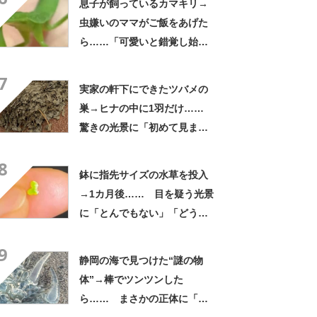
息子が飼っているカマキリ→
虫嫌いのママがご飯をあげた
ら……「可愛いと錯覚し始め
た」 “思わぬ反応”に「めち
7
ゃくちゃ愛嬌たっぷり」
実家の軒下にできたツバメの
巣→ヒナの中に1羽だけ……
驚きの光景に「初めて見まし
た」「天使じゃ」
8
鉢に指先サイズの水草を投入
→1カ月後…… 目を疑う光景
に「とんでもない」「どうし
よ、まだ2粒なんだけど」
9
静岡の海で見つけた“謎の物
体”→棒でツンツンした
ら…… まさかの正体に「ギ