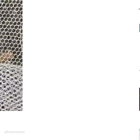
advertisement