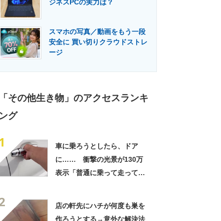
ジネスPCの実力は？
門メディア
建設×テクノロジーの最前線
スマホの写真／動画をもう一段
安全に 買い切りクラウドストレ
ージ
「その他生き物」のアクセスランキ
ング
1
車に乗ろうとしたら、ドア
に…… 衝撃の光景が130万
表示「普通に乗って走ってた
やん」「どうやって入った
2
の!?」
店の軒先にハチが何度も巣を
作ろうとする→意外な解決法