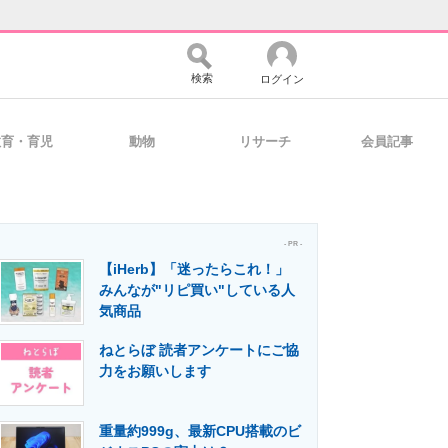
検索
ログイン
教育・育児
動物
リサーチ
会員記事
バイスの未来
好きが集まる 比べて選べる
- PR -
【iHerb】「迷ったらこれ！」
コミュニティ
マーケ×ITの今がよく分かる
みんなが"リピ買い"している人
気商品
ねとらぼ 読者アンケートにご協
・活用を支援
力をお願いします
重量約999g、最新CPU搭載のビ