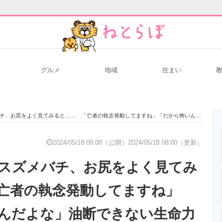
グルメ
地域
住まい
と未来を見通す
スマホと通信の最新トレンド
進化するPCとデ
をよく見てみると…… 「亡者の執念発動してますね」「だから怖いんだよな」油断できない生命力におののく声
のいまが分かる
企業ITのトレンドを詳説
経営リーダーの
2024/05/18 08:00（公開）
2024/05/18 08:00（更新）
スズメバチ、お尻をよく見てみ
T製品の総合サイト
IT製品の技術・比較・事例
製造業のIT導入
亡者の執念発動してますね」
んだよな」油断できない生命力