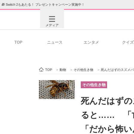
🎁 Switch 2もあたる！ プレゼントキャンペーン実施中！
メディア
TOP
ニュース
エンタメ
クイズ
注目記事を集めた総合ページ
ITの今
TOP
>
動物
>
その他生き物
>
死んだはずのスズメバチ、お尻
ビジネスと働き方のヒント
AI活用
その他生き物
死んだはずの
ITエンジニア向け専門サイト
企業向けI
ると…… 「
「だから怖い