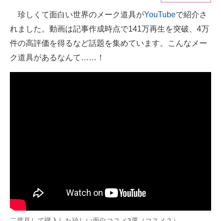
珍しくて面白い世界のメーク道具が
YouTube
で紹介さ
ITの今と未来を見通す
れました。動画は記事作成時点で141万再生を突破、4万
スマホと通信の最新トレンド
件の高評価を得るなど話題を集めています。こんなメー
ク道具があるなんて……！
進化するPCとデバイスの未来
好きが集まる 比べて選べる
ビジネスと働き方のヒント
AI活用のいまが分かる
企業ITのトレンドを詳説
経営リーダーのコミュニティ
マーケ×ITの今がよく分かる
ITエンジニア向け専門サイト
二度見して購入した珍しい面白コスメ3選（コスメ？）