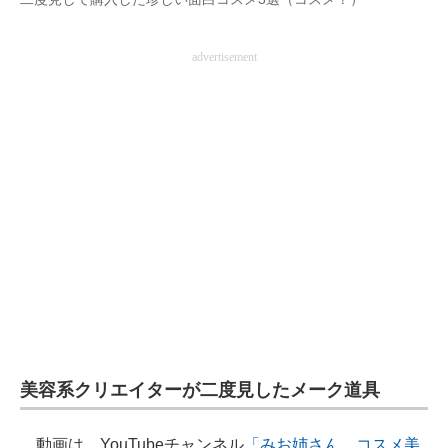
企業向けIT製品の総合サイト
advertisement
IT製品の技術・比較・事例
製造業のIT導入・活用を支援
モノづくり技術者専門サイト
エレクトロニクス専門サイト
電子設計の基本と応用
エネルギーの専門メディア
建設×テクノロジーの最前線
ちょっと気になるネットの話題
美容系クリエイターが二度見したメーク道具
動画は、YouTubeチャンネル
「みお姉さん コスメ美