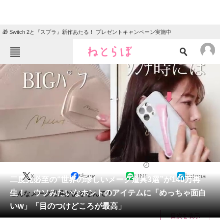
🎁 Switch 2と『スプラ』新作あたる！ プレゼントキャンペーン実施中
ねとらぼメニュー
TOP
ニュース
エンタメ
クイズ
グルメ
地域
住まい
教育・育児
動物
リサーチ
美容
2024/05/19 08:00（公開）
X
Share
LINE
hatena
会員記事
二度見必至の“世界の珍しいメーク道具3選”が140万再
生！ ウソみたいなホントのアイテムに「めっちゃ面白
こんなメーク道具があるなんて！
メディア
いw」「目のつけどころが最高」
目次を表示
注目記事を集めた総合ページ