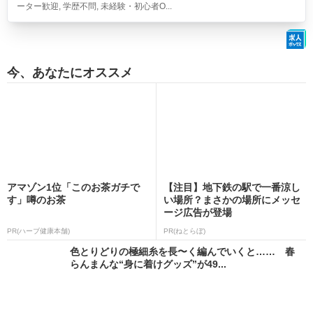
ーター歓迎, 学歴不問, 未経験・初心者O...
今、あなたにオススメ
アマゾン1位「このお茶ガチで
【注目】地下鉄の駅で一番涼し
す」噂のお茶
い場所？まさかの場所にメッセ
ージ広告が登場
PR(ハーブ健康本舗)
PR(ねとらぼ)
色とりどりの極細糸を長〜く編んでいくと…… 春
らんまんな“身に着けグッズ”が49...