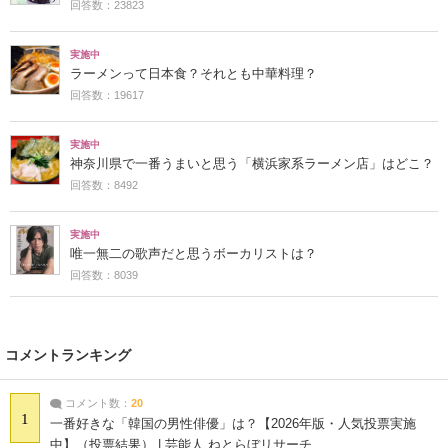
回答数：23823
実施中
ラーメンって日本食？それとも中華料理？
回答数：19617
実施中
神奈川県で一番うまいと思う「横浜家系ラーメン店」はどこ？
回答数：8492
実施中
唯一無二の歌声だと思うボーカリストは？
回答数：8039
コメントランキング
コメント数：
20
1
一番好きな「韓国の男性俳優」は？【2026年版・人気投票実施
中】（投票結果） | 芸能人 ねとらぼリサーチ