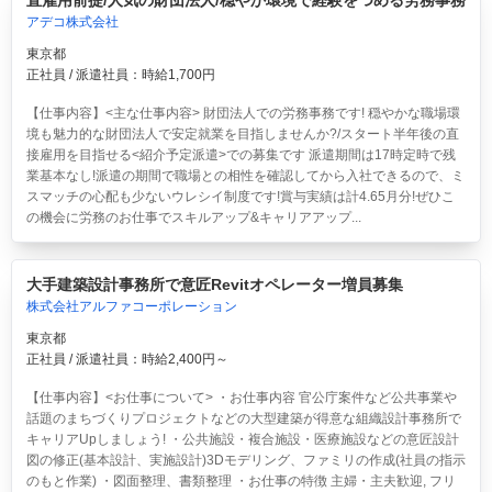
アデコ株式会社
東京都
正社員 / 派遣社員：時給1,700円
【仕事内容】<主な仕事内容> 財団法人での労務事務です! 穏やかな職場環
境も魅力的な財団法人で安定就業を目指しませんか?/スタート半年後の直
接雇用を目指せる<紹介予定派遣>での募集です 派遣期間は17時定時で残
業基本なし!派遣の期間で職場との相性を確認してから入社できるので、ミ
スマッチの心配も少ないウレシイ制度です!賞与実績は計4.65月分!ぜひこ
の機会に労務のお仕事でスキルアップ&キャリアアップ...
大手建築設計事務所で意匠Revitオペレーター増員募集
株式会社アルファコーポレーション
東京都
正社員 / 派遣社員：時給2,400円～
【仕事内容】<お仕事について> ・お仕事内容 官公庁案件など公共事業や
話題のまちづくりプロジェクトなどの大型建築が得意な組織設計事務所で
キャリアUpしましょう! ・公共施設・複合施設・医療施設などの意匠設計
図の修正(基本設計、実施設計)3Dモデリング、ファミリの作成(社員の指示
のもと作業) ・図面整理、書類整理 ・お仕事の特徴 主婦・主夫歓迎, フリ