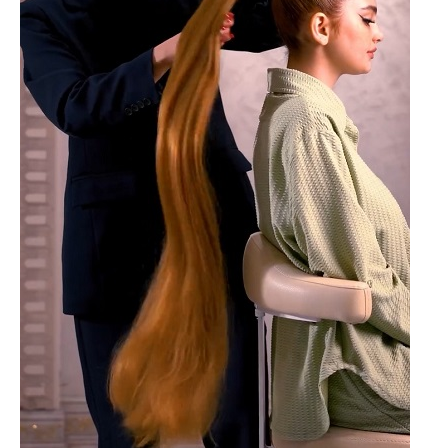
企業向けIT製品の総合サイト
IT製品の技術・比較・事例
製造業のIT導入・活用を支援
モノづくり技術者専門サイト
エレクトロニクス専門サイト
電子設計の基本と応用
エネルギーの専門メディア
建設×テクノロジーの最前線
ちょっと気になるネットの話題