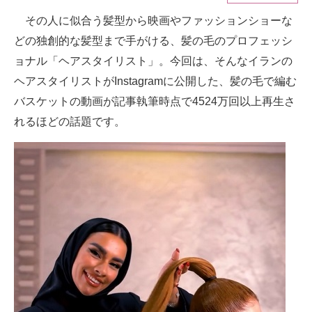
その人に似合う髪型から映画やファッションショーな
ITの今と未来を見通す
どの独創的な髪型まで手がける、髪の毛のプロフェッシ
スマホと通信の最新トレンド
ョナル「ヘアスタイリスト」。今回は、そんなイランの
ヘアスタイリストがInstagramに公開した、髪の毛で編む
進化するPCとデバイスの未来
バスケットの動画が記事執筆時点で4524万回以上再生さ
好きが集まる 比べて選べる
れるほどの話題です。
ビジネスと働き方のヒント
AI活用のいまが分かる
企業ITのトレンドを詳説
経営リーダーのコミュニティ
マーケ×ITの今がよく分かる
ITエンジニア向け専門サイト