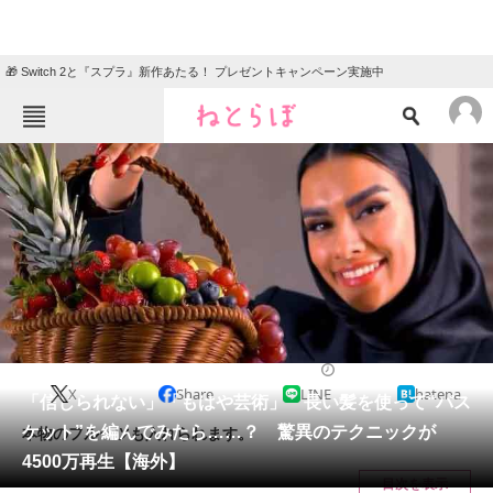
🎁 Switch 2と『スプラ』新作あたる！ プレゼントキャンペーン実施中
ねとらぼメニュー
TOP
ニュース
エンタメ
クイズ
グルメ
地域
住まい
教育・育児
動物
リサーチ
ライフスタイル
2024/05/21 18:00（公開）
X
Share
LINE
hatena
会員記事
「信じられない」「もはや芸術」 長い髪を使って“バス
ケット”を編んでみたら……？ 驚異のテクニックが
本物のフルーツも入れられます。
メディア
4500万再生【海外】
目次を表示
注目記事を集めた総合ページ