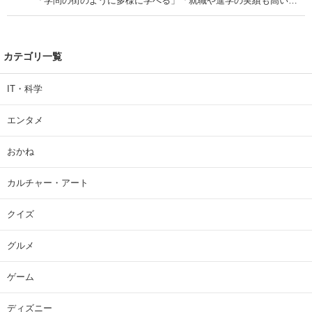
「学問の街のように多様に学べる」「就職や進学の実績も高い」
| 大学 ねとらぼリサーチ
カテゴリ一覧
IT・科学
エンタメ
おかね
カルチャー・アート
クイズ
グルメ
ゲーム
ディズニー