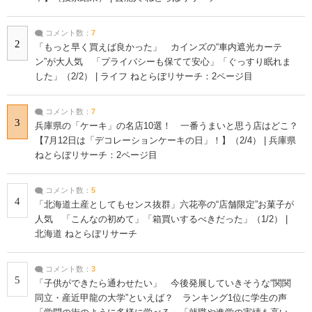
コメント数：
7
2
「もっと早く買えば良かった」 カインズの“車内遮光カーテ
ン”が大人気 「プライバシーも保てて安心」「ぐっすり眠れま
した」（2/2） | ライフ ねとらぼリサーチ：2ページ目
コメント数：
7
3
兵庫県の「ケーキ」の名店10選！ 一番うまいと思う店はどこ？
【7月12日は「デコレーションケーキの日」！】（2/4） | 兵庫県
ねとらぼリサーチ：2ページ目
コメント数：
5
4
「北海道土産としてもセンス抜群」六花亭の“店舗限定”お菓子が
人気 「こんなの初めて」「箱買いするべきだった」（1/2） |
北海道 ねとらぼリサーチ
コメント数：
3
5
「子供ができたら通わせたい」 今後発展していきそうな“関関
同立・産近甲龍の大学”といえば？ ランキング1位に学生の声