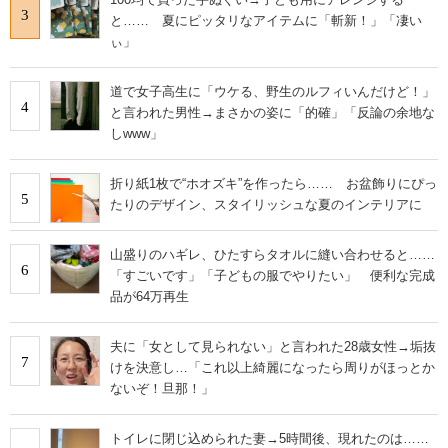
3
と…… 夏にピッタリなアイテムに「斬新！」「凄い
ぃ」
道で女子高生に「ウケる、野生のルフィいんだけど！」
4
と言われた男性→まさかの姿に「的確」「反論の余地な
しwww」
折り紙1枚で“ホオズキ”を作ったら…… お盆飾りにぴっ
5
たりのデザイン、スタイリッシュな夏のインテリアに
山盛りのハギレ、ひたすらタオルに縫い合わせると……
6
「すごいです」「子どもの服でやりたい」 便利な完成
品が64万再生
夫に「女として見られない」と言われた28歳女性→垢抜
7
けを決意し…「これ以上綺麗になったら周りがほっとか
ないぞ！旦那！」
トイレに閉じ込められた妻→5時間後、現れたのは……