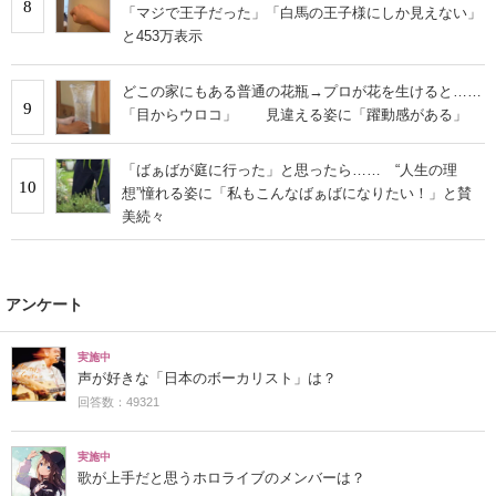
8
「マジで王子だった」「白馬の王子様にしか見えない」
と453万表示
どこの家にもある普通の花瓶→プロが花を生けると……
9
「目からウロコ」 見違える姿に「躍動感がある」
「ばぁばが庭に行った」と思ったら…… “人生の理
10
想”憧れる姿に「私もこんなばぁばになりたい！」と賛
美続々
アンケート
実施中
声が好きな「日本のボーカリスト」は？
回答数：49321
実施中
歌が上手だと思うホロライブのメンバーは？