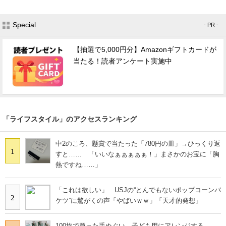
Special
- PR -
【抽選で5,000円分】Amazonギフトカードが
当たる！読者アンケート実施中
「ライフスタイル」のアクセスランキング
中2のころ、懸賞で当たった「780円の皿」→ひっくり返
1
すと…… 「いいなぁぁぁぁぁ！」まさかのお宝に「胸
熱ですね……」
「これは欲しい」 USJの“とんでもないポップコーンバ
2
ケツ”に驚がくの声「やばいｗｗ」「天才的発想」
100均で買った手ぬぐい→子ども用にアレンジする