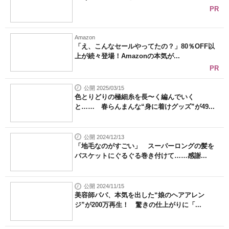
PR
Amazon
「え、こんなセールやってたの？」80％OFF以
上が続々登場！Amazonの本気が...
PR
公開 2025/03/15
色とりどりの極細糸を長〜く編んでいく
と…… 春らんまんな“身に着けグッズ”が49...
公開 2024/12/13
「地毛なのがすごい」 スーパーロングの髪を
バスケットにぐるぐる巻き付けて……感謝...
公開 2024/11/15
美容師パパ、本気を出した“娘のヘアアレン
ジ”が200万再生！ 驚きの仕上がりに「...