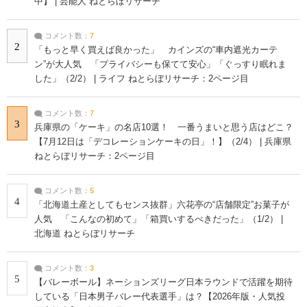
中】 | 芸能人 ねとらぼリサーチ
コメント数：
7
2
「もっと早く買えば良かった」 カインズの“車内遮光カーテ
ン”が大人気 「プライバシーも保てて安心」「ぐっすり眠れま
した」（2/2） | ライフ ねとらぼリサーチ：2ページ目
コメント数：
7
3
兵庫県の「ケーキ」の名店10選！ 一番うまいと思う店はどこ？
【7月12日は「デコレーションケーキの日」！】（2/4） | 兵庫県
ねとらぼリサーチ：2ページ目
コメント数：
5
4
「北海道土産としてもセンス抜群」六花亭の“店舗限定”お菓子が
人気 「こんなの初めて」「箱買いするべきだった」（1/2） |
北海道 ねとらぼリサーチ
コメント数：
3
5
【バレーボール】ネーションズリーグ日本ラウンドで活躍を期待
している「日本男子バレー代表選手」は？【2026年版・人気投