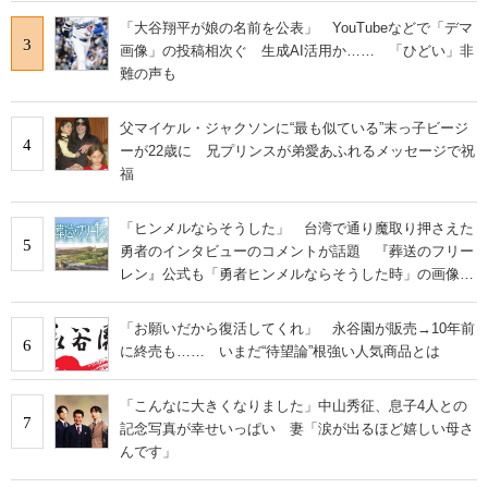
「大谷翔平が娘の名前を公表」 YouTubeなどで「デマ
3
画像」の投稿相次ぐ 生成AI活用か…… 「ひどい」非
難の声も
父マイケル・ジャクソンに“最も似ている”末っ子ビージ
4
ーが22歳に 兄プリンスが弟愛あふれるメッセージで祝
福
「ヒンメルならそうした」 台湾で通り魔取り押さえた
5
勇者のインタビューのコメントが話題 『葬送のフリー
レン』公式も「勇者ヒンメルならそうした時」の画像を
投稿
「お願いだから復活してくれ」 永谷園が販売→10年前
6
に終売も…… いまだ“待望論”根強い人気商品とは
「こんなに大きくなりました」中山秀征、息子4人との
7
記念写真が幸せいっぱい 妻「涙が出るほど嬉しい母さ
んです」