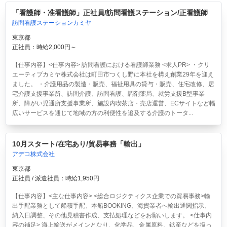
「看護師・准看護師」正社員/訪問看護ステーション/正看護師
訪問看護ステーションカミヤ
東京都
正社員：時給2,000円～
【仕事内容】<仕事内容> 訪問看護における看護師業務 <求人PR> ・クリ
エーティブカミヤ株式会社は町田市つくし野に本社を構え創業29年を迎え
ました。 ・介護用品の製造・販売、福祉用具の貸与・販売、住宅改修、居
宅介護支援事業所、訪問介護、訪問看護、調剤薬局、就労支援B型事業
所、障がい児通所支援事業所、施設内喫茶店・売店運営、ECサイトなど幅
広いサービスを通じて地域の方の利便性を追及する介護のトータ...
10月スタート/在宅あり/貿易事務「輸出」
アデコ株式会社
東京都
正社員 / 派遣社員：時給1,950円
【仕事内容】<主な仕事内容> <総合ロジクティクス企業での貿易事務>輸
出手配業務として船積手配、本船BOOKING、海貨業者へ輸出通関指示、
納入日調整、その他見積書作成、支払処理などをお願いします。 <仕事内
容の補足> 海上輸送がメインとなり、化学品、金属原料、鉱産などを扱っ