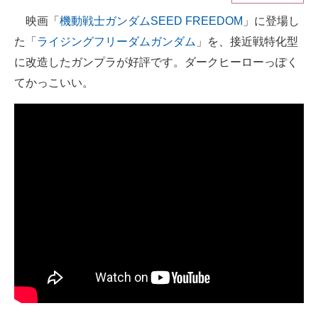
映画「
機動戦士ガンダムSEED FREEDOM
」に登場し
ITの今と未来を見通す
た「
ライジングフリーダムガンダム
」を、接近戦特化型
スマホと通信の最新トレンド
に改造したガンプラが好評です。ダークヒーローっぽく
てかっこいい。
進化するPCとデバイスの未来
好きが集まる 比べて選べる
ビジネスと働き方のヒント
AI活用のいまが分かる
企業ITのトレンドを詳説
経営リーダーのコミュニティ
マーケ×ITの今がよく分かる
ITエンジニア向け専門サイト