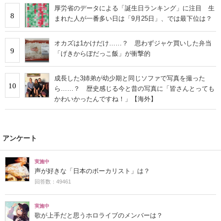
厚労省のデータによる「誕生日ランキング」に注目 生
8
まれた人が一番多い日は「9月25日」、では最下位は？
オカズは1かけだけ……？ 思わずジャケ買いした弁当
9
「げきからぼだっこ飯」が衝撃的
成長した3姉弟が幼少期と同じソファで写真を撮った
10
ら……？ 歴史感じる今と昔の写真に「皆さんとっても
かわいかったんですね！」【海外】
アンケート
実施中
声が好きな「日本のボーカリスト」は？
回答数：49461
実施中
歌が上手だと思うホロライブのメンバーは？