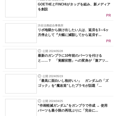
GOETHEとFINCHIがタッグを組み、新メディア
を創設
PR
渋谷法務総合事務所
リボ地獄から抜け出したい人は、返済を3～6ヶ
月停止して『大幅に減額してから返済す...
PR
公開 2024/05/28
最新のガンプラに10年前のパーツを付ける
と……？ 「覚醒状態」への変身が「激アツ...
公開 2024/05/19
「最高に面白いし格好いい」 ガンダムの「ズ
ゴック」を“魔改造”したプラモが話題「...
公開 2024/04/25
“作画軽減ガンダム”をガンプラで作成 → 使用
パーツも最小限の再現ぶりに「完全に...