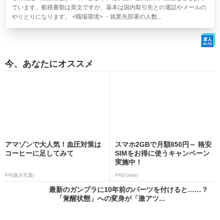
ています。船積書類は英文ですが、基本は国内取引先との電話やメールの
やりとりになります。 <職場環境> ・就業先部署の人数...
今、あなたにオススメ
アマゾンで大人気！血圧対策は
スマホ2GBで月額850円～ 格安
コーヒーに足してみて
SIMをお得に使うキャンペーン
実施中！
PR(森永乳業)
PR(IIJmio)
最新のガンプラに10年前のパーツを付けると……？
「覚醒状態」への変身が「激アツ...