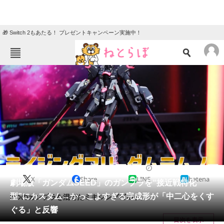
🎁 Switch 2もあたる！ プレゼントキャンペーン実施中！
ねとらぼメニュー
TOP
ニュース
エンタメ
クイズ
グルメ
地域
住まい
教育・育児
動物
リサーチ
ニュース
2024/05/29 11:00（公開）
X
Share
LINE
hatena
会員記事
劇場版「ガンダムSEED」のガンプラを“接近戦特化
型”にカスタム→かっこよすぎる完成形が「中二心をくす
3つのガンプラを混ぜたミキシングビルド。
メディア
ぐる」と反響
目次を表示
注目記事を集めた総合ページ