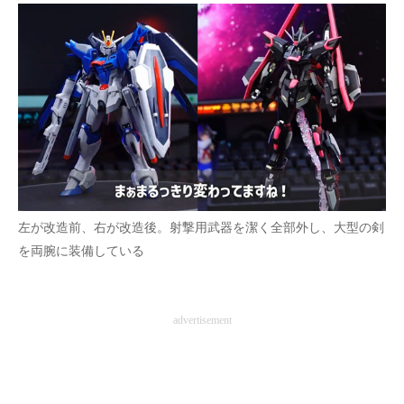
企業向けIT製品の総合サイト
IT製品の技術・比較・事例
製造業のIT導入・活用を支援
モノづくり技術者専門サイト
エレクトロニクス専門サイト
電子設計の基本と応用
左が改造前、右が改造後。射撃用武器を潔く全部外し、大型の剣
を両腕に装備している
エネルギーの専門メディア
建設×テクノロジーの最前線
advertisement
ちょっと気になるネットの話題