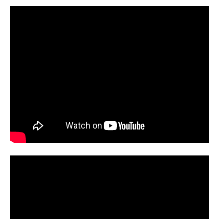
企業向けIT製品の総合サイト
IT製品の技術・比較・事例
製造業のIT導入・活用を支援
モノづくり技術者専門サイト
エレクトロニクス専門サイト
電子設計の基本と応用
エネルギーの専門メディア
建設×テクノロジーの最前線
ちょっと気になるネットの話題