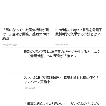
「気になっていた認知機能が菌
FPが解説！Apple製品を分割手
で…」森永が開発。感動の70代
数料0円で入手する方法とは？
続出
PR(森永乳業)
PR(Fav-Log)
最新のガンプラに10年前のパーツを付けると……？
「覚醒状態」への変身が「激アツ...
スマホ2GBで月額850円～ 格安SIMをお得に使うキ
ャンペーン実施中！
PR(IIJmio)
「最高に面白いし格好いい」 ガンダムの「ズゴッ