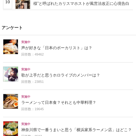
10
様”と呼ばれたカリスマホストが風営法改正に心境告白
アンケート
実施中
声が好きな「日本のボーカリスト」は？
回答数：49462
実施中
歌が上手だと思うホロライブのメンバーは？
回答数：23851
実施中
ラーメンって日本食？それとも中華料理？
回答数：19645
実施中
神奈川県で一番うまいと思う「横浜家系ラーメン店」はどこ？