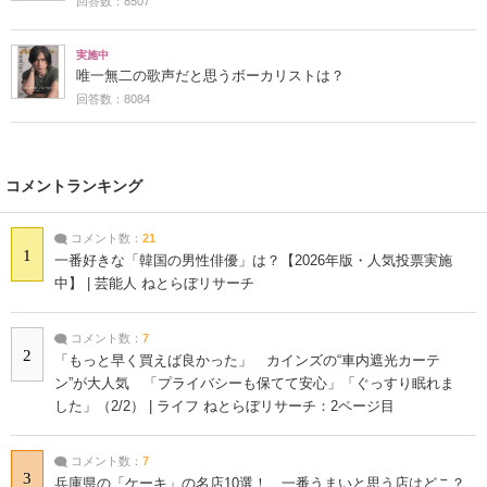
回答数：8507
実施中
唯一無二の歌声だと思うボーカリストは？
回答数：8084
コメントランキング
コメント数：
21
1
一番好きな「韓国の男性俳優」は？【2026年版・人気投票実施
中】 | 芸能人 ねとらぼリサーチ
コメント数：
7
2
「もっと早く買えば良かった」 カインズの“車内遮光カーテ
ン”が大人気 「プライバシーも保てて安心」「ぐっすり眠れま
した」（2/2） | ライフ ねとらぼリサーチ：2ページ目
コメント数：
7
3
兵庫県の「ケーキ」の名店10選！ 一番うまいと思う店はどこ？