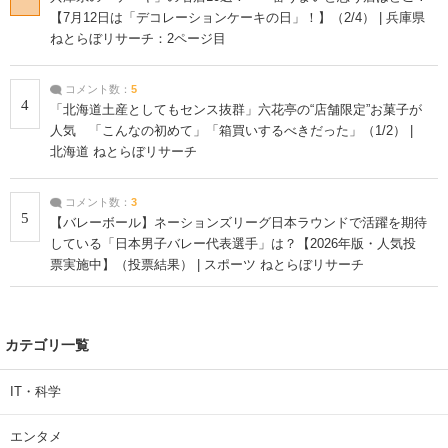
【7月12日は「デコレーションケーキの日」！】（2/4） | 兵庫県
ねとらぼリサーチ：2ページ目
コメント数：
5
4
「北海道土産としてもセンス抜群」六花亭の“店舗限定”お菓子が
人気 「こんなの初めて」「箱買いするべきだった」（1/2） |
北海道 ねとらぼリサーチ
コメント数：
3
5
【バレーボール】ネーションズリーグ日本ラウンドで活躍を期待
している「日本男子バレー代表選手」は？【2026年版・人気投
票実施中】（投票結果） | スポーツ ねとらぼリサーチ
カテゴリ一覧
IT・科学
エンタメ