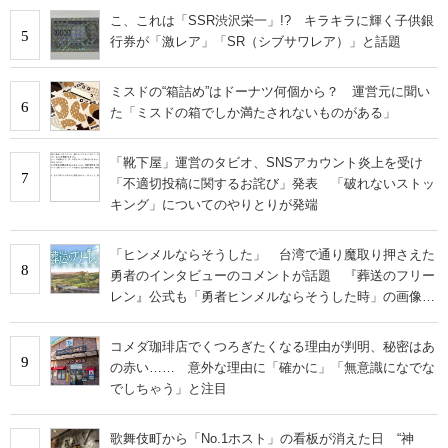
こ、これは「SSR渋沢栄一」!? キラキラに輝く子供銀
5
行券が「激レア」「SR（シブサワレア）」と話題
ミスドの“箱詰め”はドーナツ何個から？ 運営元に聞い
6
た「ミスドの箱でしか満たされないものがある」
「靴下屋」運営のタビオ、SNSアカウント炎上を受け
7
「不適切投稿に関するお詫び」発表 「破れないストッ
キング」についてのやりとりが発端
「ヒンメルならそうした」 台湾で通り魔取り押さえた
8
勇者のインタビューのコメントが話題 『葬送のフリー
レン』公式も「勇者ヒンメルならそうした時」の画像を
投稿
コメダ珈琲店でくつろぎたくなる理由が判明、秘密はあ
9
の赤い…… 意外な理由に「確かに」「無意識になでな
でしちゃう」と注目
歌舞伎町から「No.1ホスト」の看板が消えた日 “神