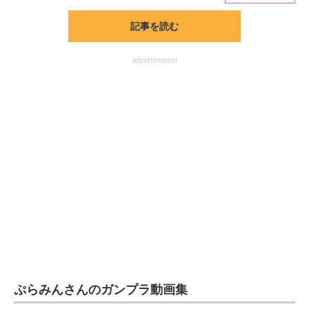
記事を読む
ITの今と未来を見通す
スマホと通信の最新トレンド
advertisement
進化するPCとデバイスの未来
好きが集まる 比べて選べる
ビジネスと働き方のヒント
AI活用のいまが分かる
企業ITのトレンドを詳説
経営リーダーのコミュニティ
マーケ×ITの今がよく分かる
ぷらみんさんのガンプラ動画集
ITエンジニア向け専門サイト