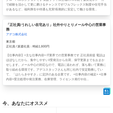
で経験を活かして更に磨けるチャンスです!フルフレックス制度や住宅手当
があるなど、福利厚生や待遇も充実!長期的に安定して働ける環境...
「正社員/うれしい在宅あり」社外やりとりメール中心の営業事
務
アデコ株式会社
東京都
正社員 / 派遣社員：時給1,600円
【仕事内容】<主な仕事内容> IT業界での営業事務です 正社員前提 電話は
ほぼなしだから、集中しやすい!/受発注から出荷、保守更新までをおまか
せします。メール中心の対応なので、電話に追われず、落ち着いて業務に
取り組める環境です。アデコスタッフさんも同じ社内で安定勤務してい
て、「はたらきやすさ」に定評のある企業です。 <仕事内容の補足> <仕事
内容>受注処理や発注業務、在庫管理、ライセンス発行や出...
今、あなたにオススメ