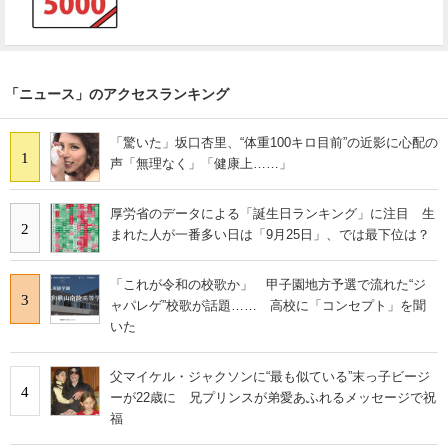
「ニュース」のアクセスランキング
「驚いた」坂口杏里、“体重100キロ目前”の近影に心配の
1
声「無理なく」「健康上……」
厚労省のデータによる「誕生日ランキング」に注目 生
2
まれた人が一番多い日は「9月25日」、では最下位は？
「これが令和の校歌か」 甲子園地方予選で流れた“ジ
3
ャパレゲ”校歌が話題…… 高校に「コンセプト」を聞
いた
父マイケル・ジャクソンに“最も似ている”末っ子ビージ
4
ーが22歳に 兄プリンスが弟愛あふれるメッセージで祝
福