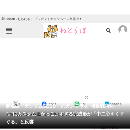
🎁 Switch 2もあたる！ プレゼントキャンペーン実施中！
ねとらぼメニュー
TOP
ニュース
エンタメ
クイズ
グルメ
地域
住まい
教育・育児
動物
リサーチ
ニュース
2024/05/29 11:00（公開）
X
Share
LINE
hatena
会員記事
劇場版「ガンダムSEED」のガンプラを“接近戦特化
型”にカスタム→かっこよすぎる完成形が「中二心をくす
3つのガンプラを混ぜたミキシングビルド。
メディア
ぐる」と反響
目次を表示
注目記事を集めた総合ページ