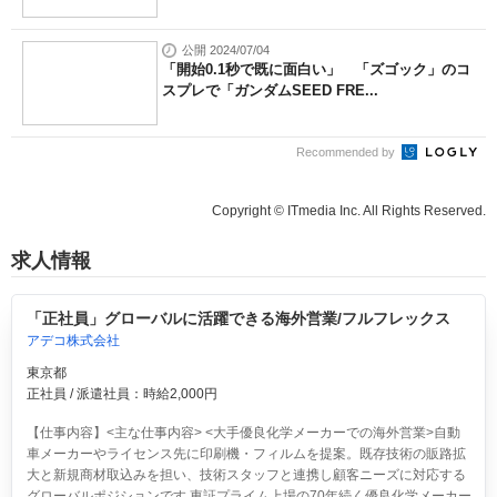
公開 2024/07/04
「開始0.1秒で既に面白い」 「ズゴック」のコ
スプレで「ガンダムSEED FRE...
Recommended by
Copyright © ITmedia Inc. All Rights Reserved.
求人情報
「正社員」グローバルに活躍できる海外営業/フルフレックス
アデコ株式会社
東京都
正社員 / 派遣社員：時給2,000円
【仕事内容】<主な仕事内容> <大手優良化学メーカーでの海外営業>自動
車メーカーやライセンス先に印刷機・フィルムを提案。既存技術の販路拡
大と新規商材取込みを担い、技術スタッフと連携し顧客ニーズに対応する
グローバルポジションです 東証プライム上場の70年続く優良化学メーカー