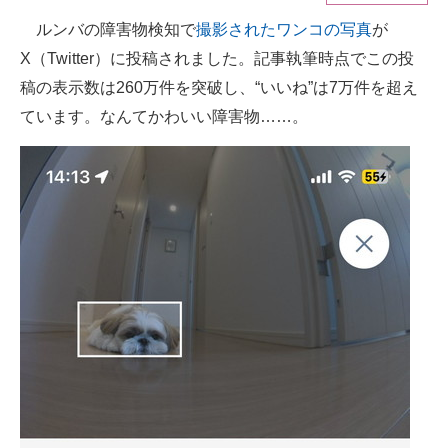
ルンバの障害物検知で
撮影されたワンコの写真
が
ITの今と未来を見通す
X（Twitter）に投稿されました。記事執筆時点でこの投
スマホと通信の最新トレンド
稿の表示数は260万件を突破し、“いいね”は7万件を超え
ています。なんてかわいい障害物……。
進化するPCとデバイスの未来
好きが集まる 比べて選べる
ビジネスと働き方のヒント
AI活用のいまが分かる
企業ITのトレンドを詳説
経営リーダーのコミュニティ
マーケ×ITの今がよく分かる
ITエンジニア向け専門サイト