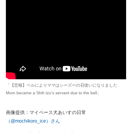
「【悲報】ベルによりママはシーズーの召使いになりました
Mom became a Shih tzu's servant due to the bell」
画像提供：マイペース犬あいすの日常
（@mochikoro_ice）さん