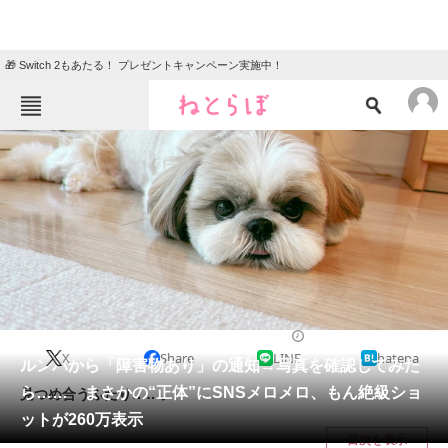
🎁 Switch 2もあたる！ プレゼントキャンペーン実施中！
ねとらぼメニュー
TOP
ニュース
エンタメ
クイズ
グルメ
地域
住まい
教育・育児
動物
リサーチ
犬
2024/05/30 08:00（公開）
X
Share
LINE
hatena
会員記事
ルンバから「障害物あり」の通知→写真を確認してみた
ら…… まさかの“正体”にSNSメロメロ、もん絶級ショ
見つめ合うふたり……。
メディア
ットが260万表示
目次を表示
注目記事を集めた総合ページ