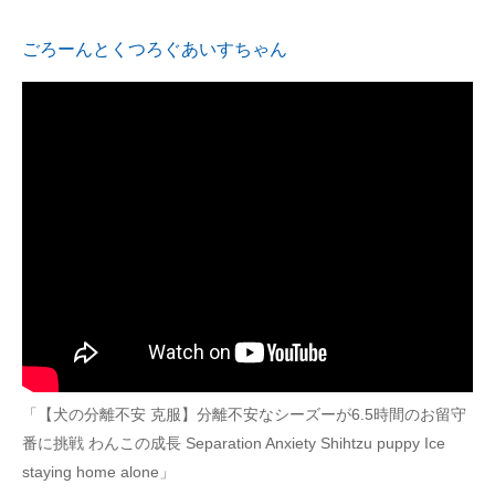
ごろーんとくつろぐあいすちゃん
「【犬の分離不安 克服】分離不安なシーズーが6.5時間のお留守
番に挑戦 わんこの成長 Separation Anxiety Shihtzu puppy Ice
staying home alone」