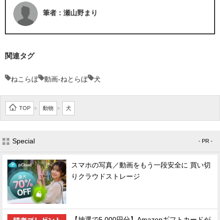
筆者：瀬山野まり
関連タグ
ねこらぼ
動画-ねとらぼ
犬
TOP
動物
犬
>
>
Special
- PR -
スマホの写真／動画をもう一段安全に 買い切
りクラウドストレージ
【抽選で5,000円分】Amazonギフトカードが