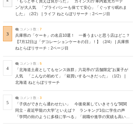
「もっと早く買えば良かった」 カインズの“車内遮光カーテ
ン”が大人気 「プライバシーも保てて安心」「ぐっすり眠れま
した」（2/2） | ライフ ねとらぼリサーチ：2ページ目
コメント数：
7
3
兵庫県の「ケーキ」の名店10選！ 一番うまいと思う店はどこ？
【7月12日は「デコレーションケーキの日」！】（2/4） | 兵庫県
ねとらぼリサーチ：2ページ目
コメント数：
5
4
「北海道土産としてもセンス抜群」六花亭の“店舗限定”お菓子が
人気 「こんなの初めて」「箱買いするべきだった」（1/2） |
北海道 ねとらぼリサーチ
コメント数：
3
5
「子供ができたら通わせたい」 今後発展していきそうな“関関
同立・産近甲龍の大学”といえば？ ランキング1位に学生の声
「学問の街のように多様に学べる」「就職や進学の実績も高い」
| 大学 ねとらぼリサーチ