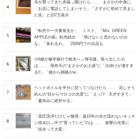
夫が買ってきた赤福→開けたら…… まさかの中身に
4
「お店に電話してしまいそう」「さすがに初めて見まし
た笑」と107万表示
「転売ヤー大量発生か」 ミスド、『Mrs. GREEN
5
APPLEの箱』転売続出 「情けないと思わないのか
な」「呆れるわ」 2500円での出品も
小6娘が修学旅行で栃木へ→帰宅後、取り出したの
6
は…… 母仰天の“まさかのお土産”に「仕掛けが凄すぎ
る!!」「娘から賄賂がw」
ペットボトルを半分に切ってつなげたら…… 流しそう
7
めんの“目からウロコの光景”に「えっ!? 天才すぎて」
「夏休みに絶対やる」
「高圧洗浄だけじゃ無理」築15年の水が流れないキッチ
8
ン排水口→中で“育っていた”のは…… 衝撃の光景に
「排水って大変」