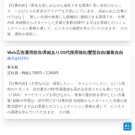
【仕事内容】<変化を楽しみながら成長できる環境!> 若い会社だからこ
そ、一人ひとりの意見やアイデアを大切にしています。 決められた仕事だ
けではなく、 新しい企画や改善にも積極的に挑戦できる環境です。 仕事
内容 未経験からスタートした先輩が多数活躍中! まずはお客様とのコミュ
ニケーション業務を通じて、ビジネスの基礎を学んでいただきます。 その
後、適性や成長に...
Web広告運用担当/昇給あり/20代採用強化/髪型自由/服装自由
株式会社FFU
東京都
正社員：時給1,700円～2,300円
【仕事内容】<大切なのは「成長したい」「チャレンジしたい」という気
持ち!> 今こそ、自分磨きの時!市場価値を高める生涯スキルを身につけよ
う! SNS・マーケティングを学びながら、将来の選択肢を増やしたい方募
集! 経験や学歴は一切不問です! 仕事内容 未経験からスタートした先輩が多
数活躍中! まずはお客様とのコミュニケーション業務を通じて、ビジネス
の基礎を学んでいただきます。 その後、...