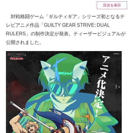
目次を表示
ITの今と未来を見通す
対戦格闘ゲーム「ギルティギア」シリーズ初となるテ
レビアニメ作品「GUILTY GEAR STRIVE: DUAL
スマホと通信の最新トレンド
RULERS」の制作決定が発表。ティーザービジュアルが
進化するPCとデバイスの未来
公開されました。
好きが集まる 比べて選べる
ビジネスと働き方のヒント
AI活用のいまが分かる
企業ITのトレンドを詳説
経営リーダーのコミュニティ
マーケ×ITの今がよく分かる
ITエンジニア向け専門サイト