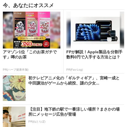
今、あなたにオススメ
アマゾン1位「このお茶ガチで
FPが解説！Apple製品を分割手
す」噂のお茶
数料0円で入手する方法とは？
PR(ハーブ健康本舗)
PR(Fav-Log)
初テレビアニメ化の「ギルティギア」、宮崎一成と
中田譲治がゲームから続投、謎の少女...
【注目】地下鉄の駅で一番涼しい場所？まさかの場
所にメッセージ広告が登場
PR(ねとらぼ)