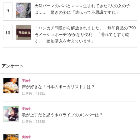
天然パーマのパパとママ→生まれてきた2人の女の子
9
は…… 驚きの姿に「遺伝って不思議ですね」
「ハンカチ問題から解放されました」 無印良品の“790
10
円メッシュポーチ”がかなり便利 「濡れてもすぐ乾
く」「追加購入を考えています」
アンケート
実施中
声が好きな「日本のボーカリスト」は？
回答数：49351
実施中
歌が上手だと思うホロライブのメンバーは？
回答数：23830
実施中