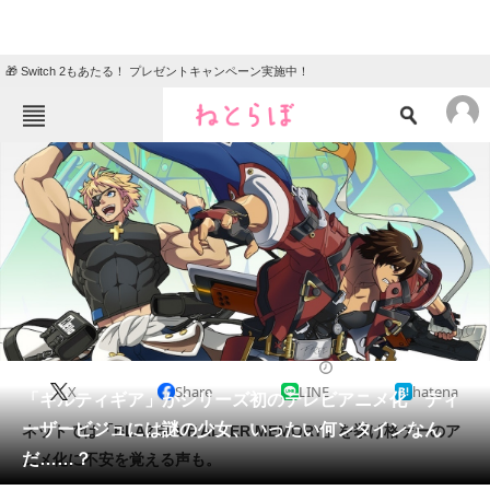
🎁 Switch 2もあたる！ プレゼントキャンペーン実施中！
ねとらぼメニュー
TOP
ニュース
エンタメ
クイズ
グルメ
地域
住まい
教育・育児
動物
リサーチ
2024/06/14 14:31（公開）
X
Share
LINE
hatena
会員記事
「ギルティギア」がシリーズ初のテレビアニメ化 ティ
ーザービジュには謎の少女、いったい何ンタインなん
ネットでは「BLAZBLUE ALTER MEMORY」を挙げ格ゲーのア
メディア
だ……？
ニメ化に不安を覚える声も。
注目記事を集めた総合ページ