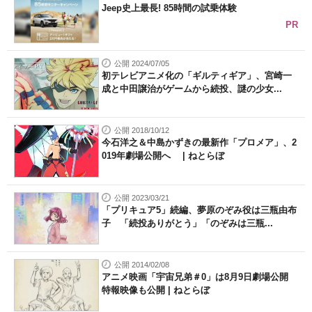
Jeep史上最長! 85時間の試乗体験
PR
公開 2024/07/05
初テレビアニメ化の「ギルティギア」、宮崎一
成と中田譲治がゲームから続投、謎の少女...
公開 2018/10/12
今石洋之＆中島かずきの最新作「プロメア」、2
019年劇場公開へ | ねとらぼ
公開 2023/03/21
「プリキュア5」続編、夢原のぞみ役は三瓶由布
子 「続投ありがとう」「のぞみは三瓶...
公開 2014/02/08
アニメ映画「宇宙兄弟＃0」は8月9日劇場公開
特報映像も公開 | ねとらぼ