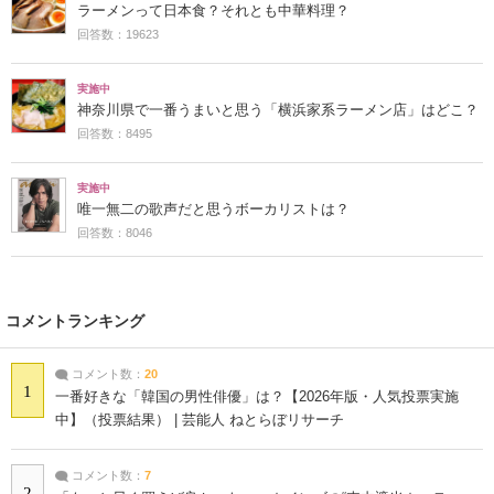
ラーメンって日本食？それとも中華料理？
回答数：19623
実施中
神奈川県で一番うまいと思う「横浜家系ラーメン店」はどこ？
回答数：8495
実施中
唯一無二の歌声だと思うボーカリストは？
回答数：8046
コメントランキング
コメント数：
20
1
一番好きな「韓国の男性俳優」は？【2026年版・人気投票実施
中】（投票結果） | 芸能人 ねとらぼリサーチ
コメント数：
7
2