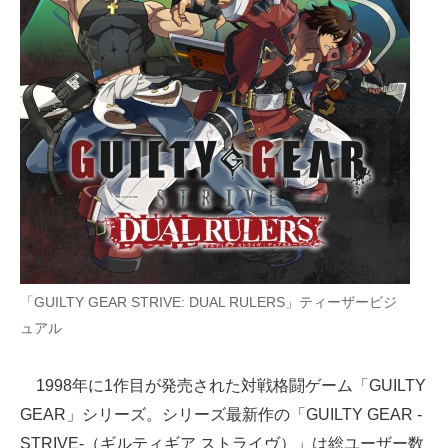
企業向けIT製品の総合サイト
IT製品の技術・比較・事例
製造業のIT導入・活用を支援
モノづくり技術者専門サイト
エレクトロニクス専門サイト
電子設計の基本と応用
エネルギーの専門メディア
「GUILTY GEAR STRIVE: DUAL RULERS」ティーザービジ
建設×テクノロジーの最前線
ュアル
ちょっと気になるネットの話題
1998年に1作目が発売された対戦格闘ゲーム「GUILTY
GEAR」シリーズ。シリーズ最新作の「GUILTY GEAR -
STRIVE-（ギルティギア ストライヴ）」は総ユーザー数