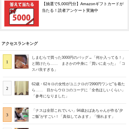
【抽選で5,000円分】Amazonギフトカードが
当たる！読者アンケート実施中
アクセスランキング
しまむらで買った3000円のバッグ→「何か入ってる！」
1
と開けたら…… まさかの中身に「買いに走った」「コ
スパ良すぎる」
62歳・62キロの女性がユニクロの“2990円ワンピ”を着た
2
ら…… 目からウロコのコーデに「全色ほしいくらい」
「参考になりました」
「ナスは全部これでいい」94歳おばあちゃんが作る“夕
3
ご飯”がすごい！「真似してみます」「憧れます」