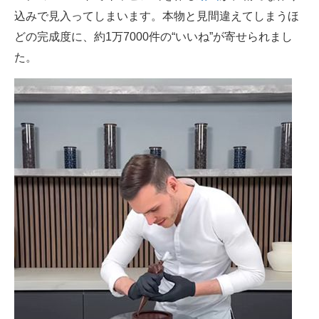
込みで見入ってしまいます。本物と見間違えてしまうほ
ITの今と未来を見通す
どの完成度に、約1万7000件の“いいね”が寄せられまし
た。
スマホと通信の最新トレンド
進化するPCとデバイスの未来
好きが集まる 比べて選べる
ビジネスと働き方のヒント
AI活用のいまが分かる
企業ITのトレンドを詳説
経営リーダーのコミュニティ
マーケ×ITの今がよく分かる
ITエンジニア向け専門サイト