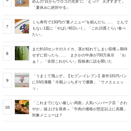
めんの“目からウロコの光景”に「えっ!? 天才すぎて」
「夏休みに絶対やる」
くら寿司で130円の“裏メニュー”を頼んだら…… とんで
7
もない1皿に「やばい明日いく」「これ10貫ぐらい食べ
たい」
まだ約10センチのスイカ、茎が枯れてしまい収穫→期待
8
せずに切ったら…… まさかの中身が700万表示 「わ
ぁ！」「全部これがいい」投稿者に話を聞いた
「うまくて飛ぶぞ」【セブン‐イレブン】新作181円パン
9
にSNS沸騰「今期ぶっちぎりで優勝」「ウメエェェッ
ッ」
「これまでにない厳しい局面」人気ハンバーグ店「さわ
10
やか」値上げを発表→「牛肉の価格が想定以上に高騰」
対象メニューは？