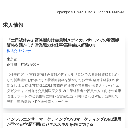
Copyright © ITmedia Inc. All Rights Reserved.
求人情報
「土日祝休み」富裕層向け会員制メディカルサロンでの看護師
資格を活かした営業職のお仕事/高時給/未経験OK
株式会社パソナ
東京都
正社員：時給2,500円
【仕事内容】<富裕層向け会員制メディカルサロンでの看護師資格を活か
した営業職のお仕事です> 看護師資格を活かしたお仕事 臨床未経験OK 夜
勤なし 土日祝休/年間休120日 業務内容 企業経営者層や著名人といったエ
グゼクティブ層向け会員制医療クラブ(企業経営者や役員の方々向けの健康
管理サポート)の会員獲得に関わる営業担当 ・問い合わせ対応、訪問して
説明、契約締結 ・DM送付等のマーケテ...
インフルエンサーマーケティング/SNSマーケティング/SNS運用
が学べる/学歴不問/ビジネススキルを身につける