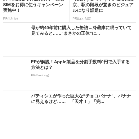
SIMをお得に使うキャンペーン
京、駅の階段が驚きのビジュア
実施中！
ルになり話題に
PR(IIJmio)
PR(ねとらぼ)
母が約40年前に購入した缶詰→冷蔵庫に眠っていて
見てみると……“まさかの正体”に...
FPが解説！Apple製品を分割手数料0円で入手する
方法とは？
PR(Fav-Log)
パティシエが作った巨大な“チョコバナナ”、バナナ
に見えるけど…… 「天才！」「完...