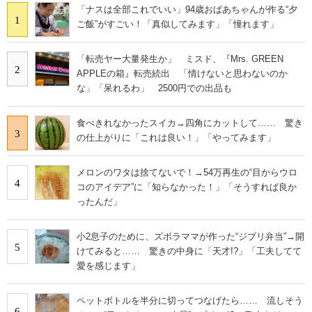
「ナスは全部これでいい」94歳おばあちゃんが作る“夕
1
ご飯”がすごい！「真似してみます」「憧れます」
「転売ヤー大量発生か」 ミスド、『Mrs. GREEN
2
APPLEの箱』転売続出 「情けないと思わないのか
な」「呆れるわ」 2500円での出品も
食べきれなかったスイカ→四角にカットして…… 驚き
3
の仕上がりに「これは良い！」「やってみます」
メロンのワタは捨てないで！→54万再生の“目からウロ
4
コのアイデア”に「知らなかった！」「そうすれば良か
ったんだ」
小2息子のために、ズボラママが作った“ジブリ弁当”→開
5
けてみると…… 驚きの中身に「天才!?」「工夫してて
愛を感じます」
ペットボトルを半分に切ってつなげたら…… 流しそう
6