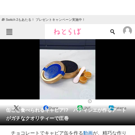
🎁 Switch 2もあたる！ プレゼントキャンペーン実施中！
ねとらぼメニュー
TOP
ニュース
エンタメ
クイズ
グルメ
地域
住まい
教育・育児
動物
リサーチ
グルメ
2024/06/16 11:00（公開）
X
Share
LINE
hatena
会員記事
缶ごと食べられるキャビア!? パティシエが作るアート
がガチなクオリティーで圧巻
缶まで食べられる。
メディア
チョコレートでキャビア缶を作る
動画
が、精巧な作り
注目記事を集めた総合ページ