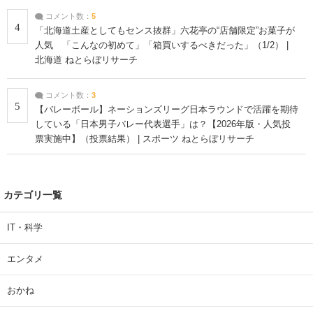
コメント数：
5
4
「北海道土産としてもセンス抜群」六花亭の“店舗限定”お菓子が
人気 「こんなの初めて」「箱買いするべきだった」（1/2） |
北海道 ねとらぼリサーチ
コメント数：
3
5
【バレーボール】ネーションズリーグ日本ラウンドで活躍を期待
している「日本男子バレー代表選手」は？【2026年版・人気投
票実施中】（投票結果） | スポーツ ねとらぼリサーチ
カテゴリ一覧
IT・科学
エンタメ
おかね