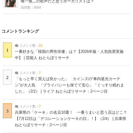
唯一無二の歌声だと思うボーカリストは？
回答数：8069
コメントランキング
コメント数：
21
1
一番好きな「韓国の男性俳優」は？【2026年版・人気投票実施
中】 | 芸能人 ねとらぼリサーチ
コメント数：
7
2
「もっと早く買えば良かった」 カインズの“車内遮光カーテ
ン”が大人気 「プライバシーも保てて安心」「ぐっすり眠れま
した」（2/2） | ライフ ねとらぼリサーチ：2ページ目
コメント数：
7
3
兵庫県の「ケーキ」の名店10選！ 一番うまいと思う店はどこ？
【7月12日は「デコレーションケーキの日」！】（2/4） | 兵庫県
ねとらぼリサーチ：2ページ目