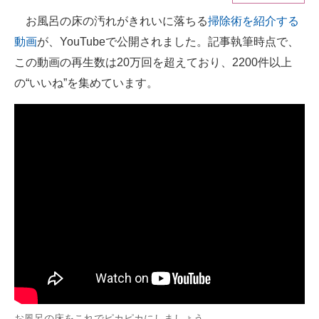
お風呂の床の汚れがきれいに落ちる
掃除術を紹介する
ITの今と未来を見通す
動画
が、YouTubeで公開されました。記事執筆時点で、
スマホと通信の最新トレンド
この動画の再生数は20万回を超えており、2200件以上
の“いいね”を集めています。
進化するPCとデバイスの未来
好きが集まる 比べて選べる
ビジネスと働き方のヒント
AI活用のいまが分かる
企業ITのトレンドを詳説
経営リーダーのコミュニティ
マーケ×ITの今がよく分かる
ITエンジニア向け専門サイト
お風呂の床をこれでピカピカにしましょう