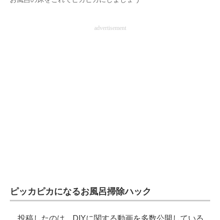
企業向けIT製品の総合サイト
advertisement
IT製品の技術・比較・事例
製造業のIT導入・活用を支援
モノづくり技術者専門サイト
エレクトロニクス専門サイト
電子設計の基本と応用
エネルギーの専門メディア
建設×テクノロジーの最前線
ちょっと気になるネットの話題
ピッカピカになるお風呂掃除ハック
投稿したのは、DIYに関する動画を多数公開している