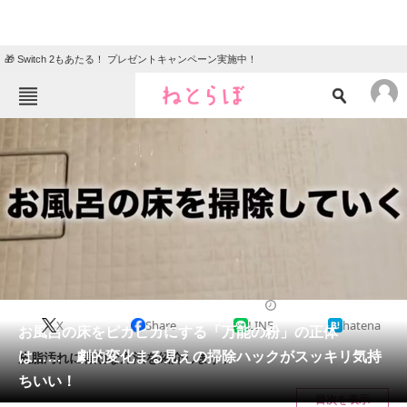
🎁 Switch 2もあたる！ プレゼントキャンペーン実施中！
ねとらぼメニュー
TOP
ニュース
エンタメ
クイズ
グルメ
地域
住まい
教育・育児
動物
リサーチ
2024/06/17 08:00（公開）
X
Share
LINE
hatena
会員記事
お風呂の床をピカピカにする「万能の粉」の正体
は…… 劇的変化まる見えの掃除ハックがスッキリ気持
皮脂汚れに有効な方法を紹介します。
メディア
ちいい！
目次を表示
注目記事を集めた総合ページ