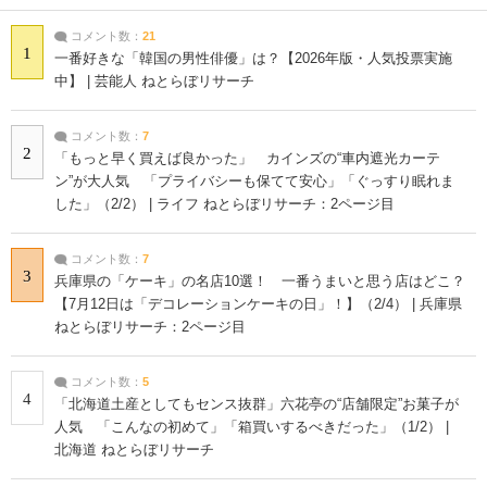
コメント数：
21
1
一番好きな「韓国の男性俳優」は？【2026年版・人気投票実施
中】 | 芸能人 ねとらぼリサーチ
コメント数：
7
2
「もっと早く買えば良かった」 カインズの“車内遮光カーテ
ン”が大人気 「プライバシーも保てて安心」「ぐっすり眠れま
した」（2/2） | ライフ ねとらぼリサーチ：2ページ目
コメント数：
7
3
兵庫県の「ケーキ」の名店10選！ 一番うまいと思う店はどこ？
【7月12日は「デコレーションケーキの日」！】（2/4） | 兵庫県
ねとらぼリサーチ：2ページ目
コメント数：
5
4
「北海道土産としてもセンス抜群」六花亭の“店舗限定”お菓子が
人気 「こんなの初めて」「箱買いするべきだった」（1/2） |
北海道 ねとらぼリサーチ