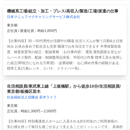
機械系工場/組立・加工・プレス/高収入/製造/工場/派遣の仕事
日本マニュファクチャリングサービス株式会社
東京都
正社員 / 派遣社員：時給1,850円
【仕事内容】30～50代男性が活躍中の職場 生活リズムが整う日勤&土日祝
休み お休み多めで私生活も充実 職場でお弁当注文できます 半導体製造装
置、検査装置等の組立・配線業務 〈お仕事内容〉 電気:電気図面を見なが
らハーネス製作、配線・制御盤用品実装、半田付け作業 標準工具を使用し
た組立(即戦力になれる方希望) 〈必要経験〉 ねじ締め作業の経験がある、
標準工具(六角レンチ、スパナ、ドライバー等)...
生活相談員/東武東上線「上板橋駅」から徒歩10分/生活相談員/
東京都/板橋区若木
社会福祉法人信隆会 若木ライフ
東京都
正社員：時給1,300円～2,000円
【仕事内容】特別養護老人ホームに入居される約100名のご利用者様が、
安心感を持って毎日を過ごせるよう支えることがミッションです。 具体的