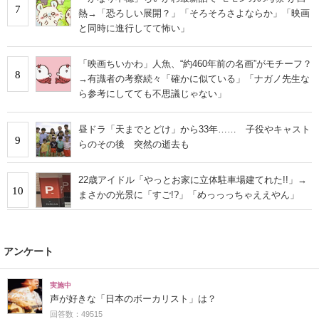
7
熱→「恐ろしい展開？」「そろそろさよならか」「映画
と同時に進行してて怖い」
「映画ちいかわ」人魚、“約460年前の名画”がモチーフ？
8
→有識者の考察続々「確かに似ている」「ナガノ先生な
ら参考にしてても不思議じゃない」
昼ドラ「天までとどけ」から33年…… 子役やキャスト
9
らのその後 突然の逝去も
22歳アイドル「やっとお家に立体駐車場建てれた!!」→
10
まさかの光景に「すご!?」「めっっっちゃええやん」
アンケート
実施中
声が好きな「日本のボーカリスト」は？
回答数：49515