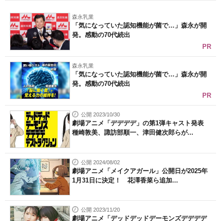
森永乳業
「気になっていた認知機能が菌で…」森永が開
発。感動の70代続出
PR
森永乳業
「気になっていた認知機能が菌で…」森永が開
発。感動の70代続出
PR
公開 2023/10/30
劇場アニメ「デデデデ」の第1弾キャスト発表
種崎敦美、諏訪部順一、津田健次郎らが...
公開 2024/08/02
劇場アニメ「メイクアガール」公開日が2025年
1月31日に決定！ 花澤香菜ら追加...
公開 2023/11/20
劇場アニメ「デッドデッドデーモンズデデデデ