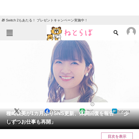
🎁 Switch 2もあたる！ プレゼントキャンペーン実施中！
ねとらぼメニュー
TOP
ニュース
エンタメ
クイズ
グルメ
地域
住まい
教育・育児
動物
リサーチ
エンタメ
2024/06/17 21:00（公開）
X
Share
LINE
hatena
会員記事
種崎敦美が1カ月ぶりSNS更新、体調回復を報告 「少
しずつお仕事も再開」
よかった……！
メディア
目次を表示
注目記事を集めた総合ページ