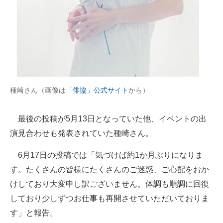
企業向けIT製品の総合サイト
IT製品の技術・比較・事例
製造業のIT導入・活用を支援
モノづくり技術者専門サイト
種崎さん（画像は
「俳協」公式サイト
から）
エレクトロニクス専門サイト
最後の投稿が5月13日となっていた他、イベントの出
電子設計の基本と応用
演見合わせも発表されていた種崎さん。
エネルギーの専門メディア
6月17日の投稿では「気づけば約1か月ぶりになりま
建設×テクノロジーの最前線
す。たくさんの皆様にたくさんのご迷惑、ご心配をおか
ちょっと気になるネットの話題
けしており大変申し訳ございません。体調も順調に回復
しており少しずつお仕事も再開させていただいておりま
す」と報告。