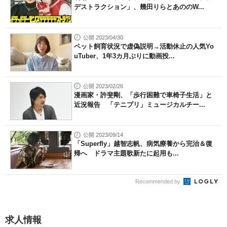
デストラクション」、幾田りらとあののW...
公開 2023/04/30
ペット飼育状況で虚偽説明→活動休止の人気Yo
uTuber、1年3カ月ぶりに動画投...
公開 2023/02/26
漫画家・許斐剛、「歩行困難で車椅子生活」と
近況報告 「テニプリ」ミュージカルチー...
公開 2023/09/14
「Superfly」越智志帆、病気療養から完治＆復
帰へ ドラマ主題歌新たに起用も...
Recommended by
求人情報