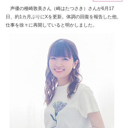
声優の種崎敦美さん（崎はたつさき）さんが6月17
ITの今と未来を見通す
日、約1カ月ぶりにXを更新。体調の回復を報告した他、
スマホと通信の最新トレンド
仕事を徐々に再開していると明かしました。
進化するPCとデバイスの未来
好きが集まる 比べて選べる
ビジネスと働き方のヒント
AI活用のいまが分かる
企業ITのトレンドを詳説
経営リーダーのコミュニティ
マーケ×ITの今がよく分かる
ITエンジニア向け専門サイト