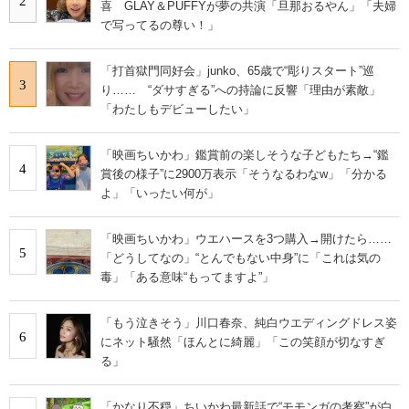
2
喜 GLAY＆PUFFYが夢の共演「旦那おるやん」「夫婦
で写ってるの尊い！」
「打首獄門同好会」junko、65歳で“彫りスタート”巡
3
り…… “ダサすぎる”への持論に反響「理由が素敵」
「わたしもデビューしたい」
「映画ちいかわ」鑑賞前の楽しそうな子どもたち→“鑑
4
賞後の様子”に2900万表示「そうなるわなw」「分かる
よ」「いったい何が」
「映画ちいかわ」ウエハースを3つ購入→開けたら……
5
「どうしてなの」“とんでもない中身”に「これは気の
毒」「ある意味“もってますよ”」
「もう泣きそう」川口春奈、純白ウエディングドレス姿
6
にネット騒然「ほんとに綺麗」「この笑顔が切なすぎ
る」
「かなり不穏」ちいかわ最新話で“モモンガの考察”が白