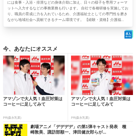
には食事・入浴・排泄などの身体介助に加え、日々の様子を専用フォーマ
ットへ入力するなどの事務業務も行います。 自社で各種研修を実施してお
り、職員の育成に力を入れているため、介護福祉士としての専門性を磨き
ながら地域社会へ貢献できるチーム環境です。 【経験・資格】介護福...
今、あなたにオススメ
アマゾンで大人気！血圧対策は
アマゾンで大人気！血圧対策は
コーヒーに足してみて
コーヒーに足してみて
PR(森永乳業)
PR(森永乳業)
劇場アニメ「デデデデ」の第1弾キャスト発表 種
崎敦美、諏訪部順一、津田健次郎らが...