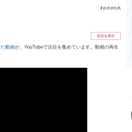
ニクス専門サイト
電子設計の基本と応用
エネルギーの専
鈴木伊玖馬
目次を表示
せた動画
が、YouTubeで注目を集めています。動画の再生