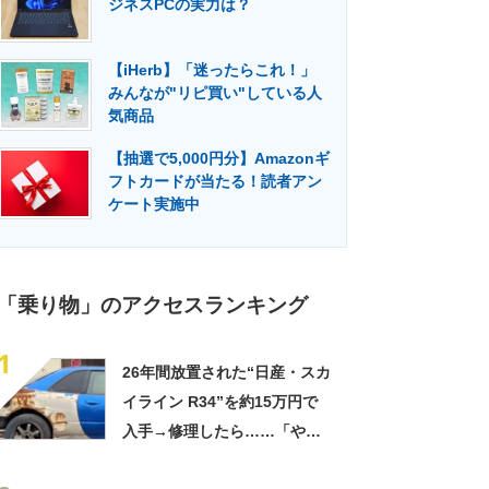
ジネスPCの実力は？
門メディア
建設×テクノロジーの最前線
【iHerb】「迷ったらこれ！」
みんなが"リピ買い"している人
気商品
【抽選で5,000円分】Amazonギ
フトカードが当たる！読者アン
ケート実施中
「乗り物」のアクセスランキング
1
26年間放置された“日産・スカ
イライン R34”を約15万円で
入手→修理したら……「やべ
ぇ！」 衝撃の光景が59万再