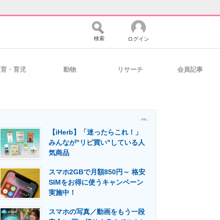
検索
ログイン
教育・育児
動物
リサーチ
会員記事
バイスの未来
好きが集まる 比べて選べる
- PR -
【iHerb】「迷ったらこれ！」
コミュニティ
マーケ×ITの今がよく分かる
みんなが"リピ買い"している人
気商品
スマホ2GBで月額850円～ 格安
・活用を支援
SIMをお得に使うキャンペーン
実施中！
スマホの写真／動画をもう一段