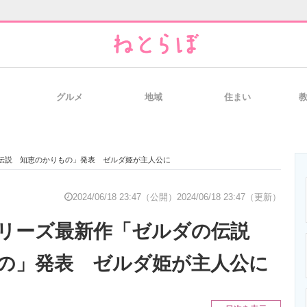
グルメ
地域
住まい
と未来を見通す
スマホと通信の最新トレンド
進化するPCとデ
伝説 知恵のかりもの」発表 ゼルダ姫が主人公に
のいまが分かる
企業ITのトレンドを詳説
経営リーダーの
2024/06/18 23:47（公開）
2024/06/18 23:47（更新）
シリーズ最新作「ゼルダの伝説
T製品の総合サイト
IT製品の技術・比較・事例
製造業のIT導入
の」発表 ゼルダ姫が主人公に