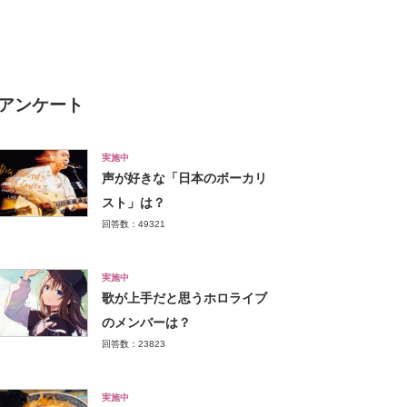
直したら自分の中での解像度
が上がったので語り倒す
アンケート
実施中
声が好きな「日本のボーカリ
スト」は？
回答数：49321
実施中
歌が上手だと思うホロライブ
のメンバーは？
回答数：23823
実施中