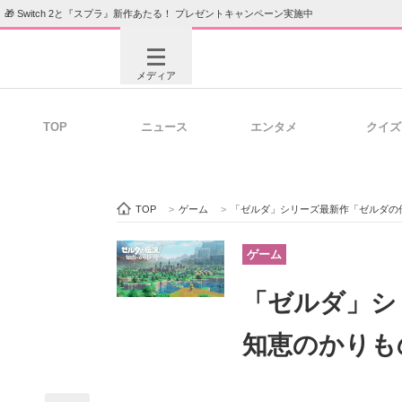
🎁 Switch 2と『スプラ』新作あたる！ プレゼントキャンペーン実施中
メディア
TOP
ニュース
エンタメ
クイズ
注目記事を集めた総合ページ
ITの今
TOP
>
ゲーム
>
「ゼルダ」シリーズ最新作「ゼルダの
ビジネスと働き方のヒント
AI活用
ゲーム
「ゼルダ」
ITエンジニア向け専門サイト
企業向けI
知恵のかりも