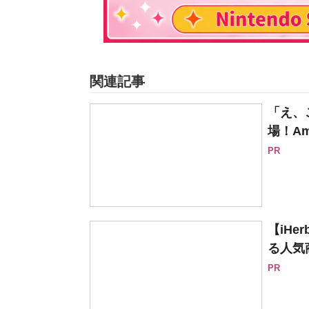
関連記事
「え、
場！Am
PR
【iH
る人気
PR