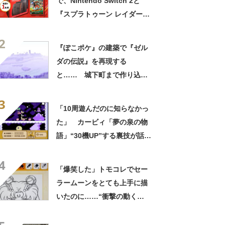
で、Nintendo Switch 2と
『スプラトゥーン レイダー
ス』ソフトのセットが当た
2
る！
『ぽこポケ』の建築で『ゼル
ダの伝説』を再現する
と…… 城下町まで作り込ん
だ力作に「スゴすぎて絶句」
3
「10周遊んだのに知らなかっ
た」 カービィ「夢の泉の物
語」“30機UP”する裏技が話
題 クリアボーナスで大量の
4
1UPが降り注ぐ
「爆笑した」トモコレでセー
ラームーンをとても上手に描
いたのに……“衝撃の動く
姿”に「吹いてしまってごめん
なさい」「どうしてこうなっ