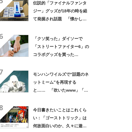
5
伝説的「ファイナルファンタ
たww」
ジー」グッズが18年の時を経
て発掘され話題 「懐かし
い」「毒薬になってそう」
6
「クソ笑った」ダイソーで
「ストリートファイター6」の
コラボグッズを買った
ら…… “信じられない開封結
7
果”が爆笑を呼ぶ「運が凄す
モンハンワイルズで“話題のネ
ぎ」
ットミーム”を再現する
と…… 「吹いたwww」「天
才」想像を完成度に驚がく
8
今日書きたいことはこれくら
い：「ゴーストトリック」は
何故面白いのか、久々に遊び