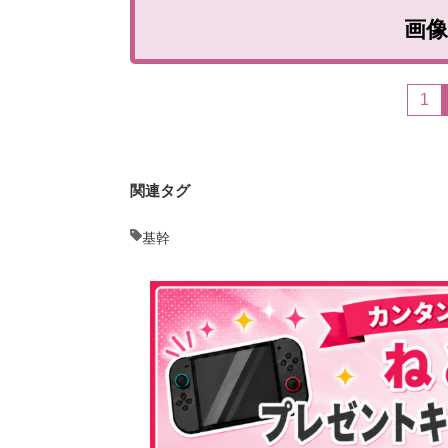
画
1
関連タグ
基幹