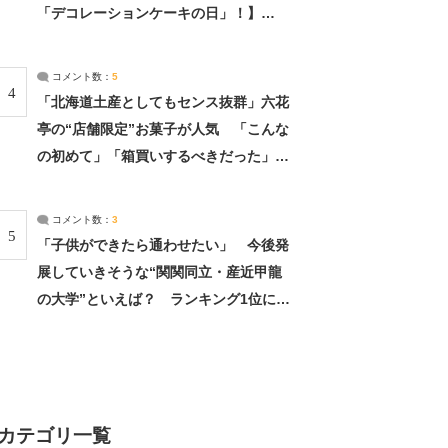
「デコレーションケーキの日」！】
（2/4） | 兵庫県 ねとらぼリサーチ：2ペ
ージ目
コメント数：
5
4
「北海道土産としてもセンス抜群」六花
亭の“店舗限定”お菓子が人気 「こんな
の初めて」「箱買いするべきだった」
（1/2） | 北海道 ねとらぼリサーチ
コメント数：
3
5
「子供ができたら通わせたい」 今後発
展していきそうな“関関同立・産近甲龍
の大学”といえば？ ランキング1位に学
生の声「学問の街のように多様に学べ
る」「就職や進学の実績も高い」 | 大学
ねとらぼリサーチ
カテゴリ一覧