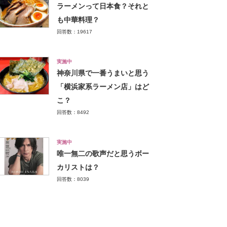
ラーメンって日本食？それと
も中華料理？
回答数：19617
実施中
神奈川県で一番うまいと思う
「横浜家系ラーメン店」はど
こ？
回答数：8492
実施中
唯一無二の歌声だと思うボー
カリストは？
回答数：8039