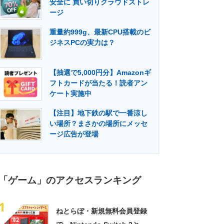
安全に 買い切りクラウドストレ
門メディア
建設×テクノロジーの最前線
ージ
重量約999g、最新CPU搭載のビ
ジネスPCの実力は？
【抽選で5,000円分】Amazonギ
フトカードが当たる！読者アン
ケート実施中
【注目】地下鉄の駅で一番涼し
い場所？まさかの場所にメッセ
ージ広告が登場
「ゲーム」のアクセスランキング
1
ねとらぼ・新規無料会員登録