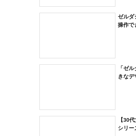
ゼルダ
操作で
「ゼル
きなデ
【30
シリーズ