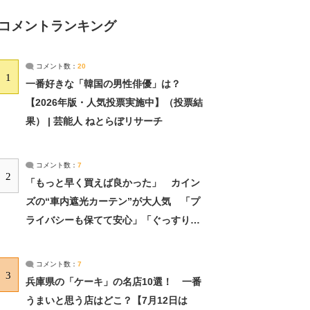
コメントランキング
コメント数：
20
1
一番好きな「韓国の男性俳優」は？
【2026年版・人気投票実施中】（投票結
果） | 芸能人 ねとらぼリサーチ
コメント数：
7
2
「もっと早く買えば良かった」 カイン
ズの“車内遮光カーテン”が大人気 「プ
ライバシーも保てて安心」「ぐっすり眠
れました」（2/2） | ライフ ねとらぼリ
サーチ：2ページ目
コメント数：
7
3
兵庫県の「ケーキ」の名店10選！ 一番
うまいと思う店はどこ？【7月12日は