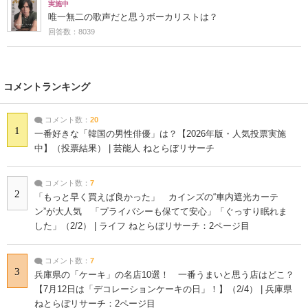
実施中
唯一無二の歌声だと思うボーカリストは？
回答数：8039
コメントランキング
コメント数：
20
1
一番好きな「韓国の男性俳優」は？【2026年版・人気投票実施
中】（投票結果） | 芸能人 ねとらぼリサーチ
コメント数：
7
2
「もっと早く買えば良かった」 カインズの“車内遮光カーテ
ン”が大人気 「プライバシーも保てて安心」「ぐっすり眠れま
した」（2/2） | ライフ ねとらぼリサーチ：2ページ目
コメント数：
7
3
兵庫県の「ケーキ」の名店10選！ 一番うまいと思う店はどこ？
【7月12日は「デコレーションケーキの日」！】（2/4） | 兵庫県
ねとらぼリサーチ：2ページ目