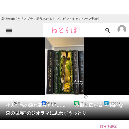
🎁 Switch 2と『スプラ』新作あたる！ プレゼントキャンペーン実施中
ねとらぼメニュー
TOP
ニュース
エンタメ
クイズ
グルメ
地域
住まい
教育・育児
動物
リサーチ
カルチャー・アート
2024/06/22 11:00（公開）
X
Share
LINE
hatena
会員記事
小人たちの隠れ家みたい……！ 本棚に広がる“神秘的な
森の世界”のジオラマに思わずうっとり
ここに住みたい。
メディア
目次を表示
注目記事を集めた総合ページ