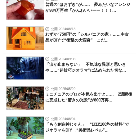
普通の“ほおずき”が…… 夢みたいなアレンジ
が984万再生「かんわいいーー！！！...
公開 2024/08/13
わずか“750円”の「シルバニアの家」……中古
品がDIYで“衝撃の大変身” こだ...
公開 2024/09/08
「涙が止まらない」 不気味な異形と思いき
や……“超技巧ジオラマ”に込められた切な...
公開 2025/05/29
ミニチュアのプロが本気を出すと…… 2週間後
に完成した“驚きの光景”が860万再...
公開 2024/08/04
「もう創造神じゃん」 “ほぼ100均の材料”で
ジオラマをDIY→“美術品レベル”...