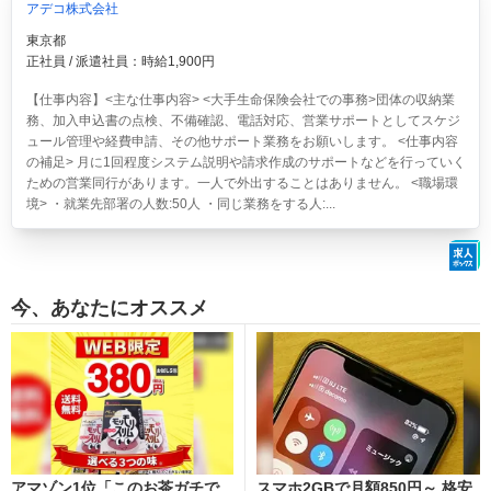
アデコ株式会社
東京都
正社員 / 派遣社員：時給1,900円
【仕事内容】<主な仕事内容> <大手生命保険会社での事務>団体の収納業
務、加入申込書の点検、不備確認、電話対応、営業サポートとしてスケジ
ュール管理や経費申請、その他サポート業務をお願いします。 <仕事内容
の補足> 月に1回程度システム説明や請求作成のサポートなどを行っていく
ための営業同行があります。一人で外出することはありません。 <職場環
境> ・就業先部署の人数:50人 ・同じ業務をする人:...
今、あなたにオススメ
アマゾン1位「このお茶ガチで
スマホ2GBで月額850円～ 格安