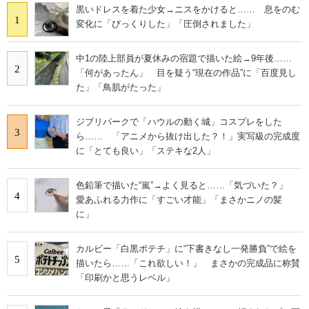
黒いドレスを着た少女→ニスをかけると…… 息をのむ
1
変化に「びっくりした」「圧倒されました」
中1の陸上部員が夏休みの宿題で描いた絵→9年後……
2
「何があったん」 目を疑う“現在の作品”に「百度見し
た」「鳥肌がたった」
ジブリパークで「ハウルの動く城」コスプレをした
3
ら…… 「アニメから抜け出した？！」実写級の完成度
に「とても良い」「ステキな2人」
色鉛筆で描いた“嵐”→よく見ると……「気づいた？」
4
愛あふれる力作に「すごい才能」「まさかニノの髪
に」
カルビー「白黒ポテチ」に“下書きなし一発勝負”で絵を
5
描いたら……「これ欲しい！」 まさかの完成品に称賛
「印刷かと思うレベル」