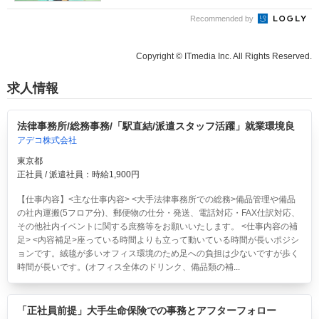
Recommended by
Copyright © ITmedia Inc. All Rights Reserved.
求人情報
法律事務所/総務事務/「駅直結/派遣スタッフ活躍」就業環境良
アデコ株式会社
東京都
正社員 / 派遣社員：時給1,900円
【仕事内容】<主な仕事内容> <大手法律事務所での総務>備品管理や備品
の社内運搬(5フロア分)、郵便物の仕分・発送、電話対応・FAX仕訳対応、
その他社内イベントに関する庶務等をお願いいたします。 <仕事内容の補
足> <内容補足>座っている時間よりも立って動いている時間が長いポジシ
ョンです。絨毯が多いオフィス環境のため足への負担は少ないですが歩く
時間が長いです。(オフィス全体のドリンク、備品類の補...
「正社員前提」大手生命保険での事務とアフターフォロー