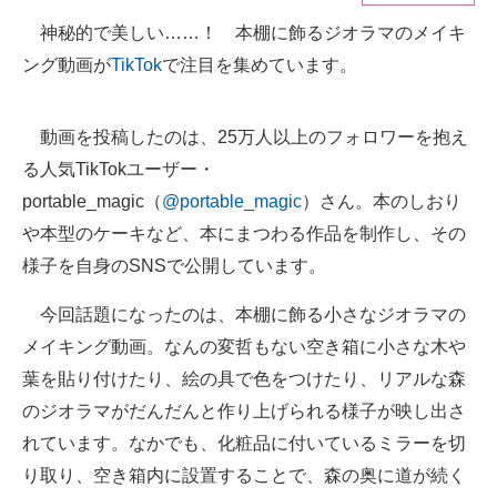
神秘的で美しい……！ 本棚に飾るジオラマのメイキ
ITの今と未来を見通す
ング動画が
TikTok
で注目を集めています。
スマホと通信の最新トレンド
動画を投稿したのは、25万人以上のフォロワーを抱え
進化するPCとデバイスの未来
る人気TikTokユーザー・
好きが集まる 比べて選べる
portable_magic（
@portable_magic
）さん。本のしおり
や本型のケーキなど、本にまつわる作品を制作し、その
ビジネスと働き方のヒント
様子を自身のSNSで公開しています。
AI活用のいまが分かる
今回話題になったのは、本棚に飾る小さなジオラマの
企業ITのトレンドを詳説
メイキング動画。なんの変哲もない空き箱に小さな木や
葉を貼り付けたり、絵の具で色をつけたり、リアルな森
経営リーダーのコミュニティ
のジオラマがだんだんと作り上げられる様子が映し出さ
マーケ×ITの今がよく分かる
れています。なかでも、化粧品に付いているミラーを切
り取り、空き箱内に設置することで、森の奥に道が続く
ITエンジニア向け専門サイト