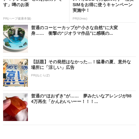
す」噂のお茶
SIMをお得に使うキャンペーン
実施中！
PR(ハーブ健康本舗)
PR(IIJmio)
普通のコーヒーカップが“小さな自然”に大変
身…… 衝撃の“ジオラマ作品”に感嘆の...
【話題】その発想はなかった…！猛暑の夏、意外な
場所に「涼しい」広告
PR(ねとらぼ)
普通の“ほおずき”が…… 夢みたいなアレンジが98
4万再生「かんわいいーー！！！...