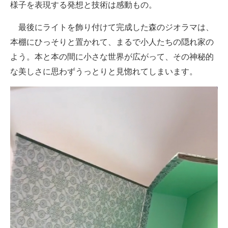
様子を表現する発想と技術は感動もの。
企業向けIT製品の総合サイト
最後にライトを飾り付けて完成した森のジオラマは、
IT製品の技術・比較・事例
本棚にひっそりと置かれて、まるで小人たちの隠れ家の
製造業のIT導入・活用を支援
よう。本と本の間に小さな世界が広がって、その神秘的
な美しさに思わずうっとりと見惚れてしまいます。
モノづくり技術者専門サイト
エレクトロニクス専門サイト
電子設計の基本と応用
エネルギーの専門メディア
建設×テクノロジーの最前線
ちょっと気になるネットの話題