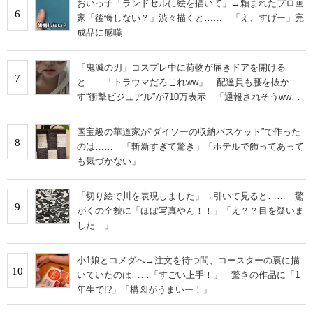
おいっ子「ランドセルに絵を描いて」→頼まれたプロ画
6
家「後悔しない？」渋々描くと…… 「え、すげー」完
成品に感嘆
「鬼滅の刃」コスプレ中に荷物が届きドアを開ける
7
と……「トラウマだろこれww」 配達員も腰を抜か
す“衝撃ビジュアル”が710万表示 「通報されそうww」
「流石に叫んでまう」
国宝級の華道家が“ダイソーの収納バスケット”で作った
8
のは…… 「斬新すぎて驚き」「ホテルで飾ってあって
も気づかない」
「切り絵で川を表現しました」→引いて見ると…… 驚
9
がくの全貌に「ほぼ写真やん！！」「え？？目を疑いま
した…」
小1娘とコメダへ→注文を待つ間、コースターの裏に描
10
いていたのは……「すごい上手！」 驚きの作品に「1
年生で!?」「構図がうまいー！」