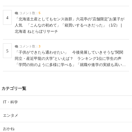
コメント数：
5
4
「北海道土産としてもセンス抜群」六花亭の“店舗限定”お菓子が
人気 「こんなの初めて」「箱買いするべきだった」（1/2） |
北海道 ねとらぼリサーチ
コメント数：
3
5
「子供ができたら通わせたい」 今後発展していきそうな“関関
同立・産近甲龍の大学”といえば？ ランキング1位に学生の声
「学問の街のように多様に学べる」「就職や進学の実績も高い」
| 大学 ねとらぼリサーチ
カテゴリ一覧
IT・科学
エンタメ
おかね