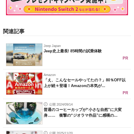
関連記事
Jeep Japan
Jeep史上最長! 85時間の試乗体験
PR
Amazon
「え、こんなセールやってたの？」80％OFF以
上が続々登場！Amazonの本気が...
PR
公開 2024/09/14
普通のコーヒーカップが“小さな自然”に大変
身…… 衝撃の“ジオラマ作品”に感嘆の...
公開 2025/11/20