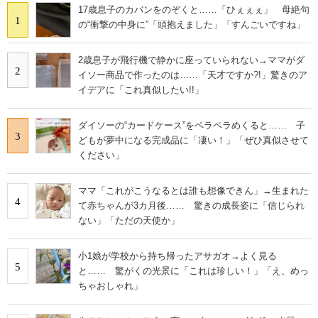
17歳息子のカバンをのぞくと……「ひぇぇぇ」 母絶句
1
の“衝撃の中身に”「頭抱えました」「すんごいですね」
2歳息子が飛行機で静かに座っていられない→ママがダ
2
イソー商品で作ったのは……「天才ですか?!」驚きのア
イデアに「これ真似したい!!」
ダイソーの“カードケース”をペラペラめくると…… 子
3
どもが夢中になる完成品に「凄い！」「ぜひ真似させて
ください」
ママ「これがこうなるとは誰も想像できん」→生まれた
4
て赤ちゃんが3カ月後…… 驚きの成長姿に「信じられ
ない」「ただの天使か」
小1娘が学校から持ち帰ったアサガオ→よく見る
5
と…… 驚がくの光景に「これは珍しい！」「え、めっ
ちゃおしゃれ」