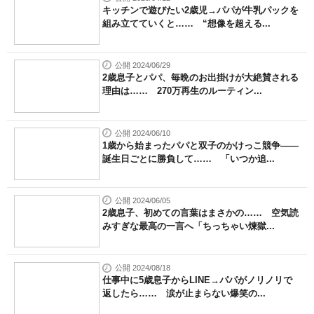
キッチンで遊びたい2歳児→パパが牛乳パックを
組み立てていくと…… “想像を超える...
公開 2024/06/29
2歳息子とパパ、毎晩のお出掛けが大絶賛される
理由は…… 270万再生のルーティン...
公開 2024/06/10
1歳から始まったパパと双子のかけっこ競争――
誕生日ごとに勝負して…… 「いつか追...
公開 2024/06/05
2歳息子、初めての言葉はまさかの…… 空気読
みすぎな最高の一言へ「ちっちゃい煉獄...
公開 2024/08/18
仕事中に5歳息子からLINE→パパがノリノリで
返したら…… 涙が止まらない爆笑の...