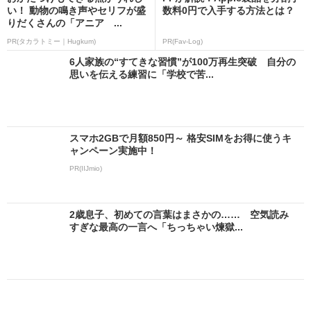
い！ 動物の鳴き声やセリフが盛
数料0円で入手する方法とは？
りだくさんの「アニア ...
PR(タカラトミー｜Hugkum)
PR(Fav-Log)
6人家族の“すてきな習慣”が100万再生突破 自分の
思いを伝える練習に「学校で苦...
スマホ2GBで月額850円～ 格安SIMをお得に使うキ
ャンペーン実施中！
PR(IIJmio)
2歳息子、初めての言葉はまさかの…… 空気読み
すぎな最高の一言へ「ちっちゃい煉獄...