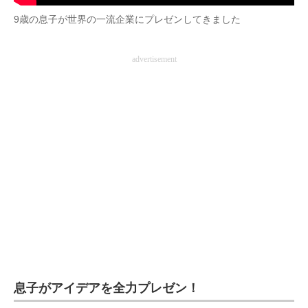
企業向けIT製品の総合サイト
9歳の息子が世界の一流企業にプレゼンしてきました
IT製品の技術・比較・事例
advertisement
製造業のIT導入・活用を支援
モノづくり技術者専門サイト
エレクトロニクス専門サイト
電子設計の基本と応用
エネルギーの専門メディア
建設×テクノロジーの最前線
ちょっと気になるネットの話題
息子がアイデアを全力プレゼン！