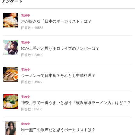
アンケート
実施中
声が好きな「日本のボーカリスト」は？
回答数：49556
実施中
歌が上手だと思うホロライブのメンバーは？
回答数：23892
実施中
ラーメンって日本食？それとも中華料理？
回答数：19668
実施中
神奈川県で一番うまいと思う「横浜家系ラーメン店」はどこ？
回答数：8512
実施中
唯一無二の歌声だと思うボーカリストは？