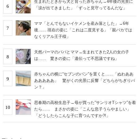
生まれたときから犬と育った赤ちゃん→4年後の光景に
6
「涙が出てきました」「ずっと見守ってるんだな」
ママ「とんでもないイケメンを産み落とした」→6年
7
後…… 現在の姿に「これは二度見する」「親バカでは
なくリアル王子様」
天然パーマのパパとママ→生まれてきた2人の女の子
8
は…… 驚きの姿に「遺伝って不思議ですね」
赤ちゃんの横に“セブンのパン”を置くと……「ぬわああ
9
あああああ」 驚がくの光景に反響「どちらがちぎりパ
ン？」
思春期の高校生息子→母が買った“サンリオTシャツ”を着
10
たら…… まさかの姿に「こんな息子うらやましい」
「どうしたらこんな子に育つんですか?!」