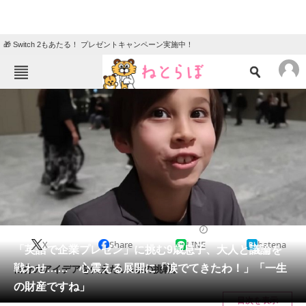
🎁 Switch 2もあたる！ プレゼントキャンペーン実施中！
ねとらぼメニュー
TOP
ニュース
エンタメ
クイズ
グルメ
地域
住まい
教育・育児
動物
リサーチ
教育・子育て
2024/06/22 07:30（公開）
X
Share
LINE
hatena
会員記事
「英語で企業プレゼン」に挑む9歳息子、大人と議論を
戦わせ…… 心震える展開に「涙でてきたわ！」「一生
自分のアイデアを伝えたい9歳の挑戦。
メディア
の財産ですね」
目次を表示
注目記事を集めた総合ページ