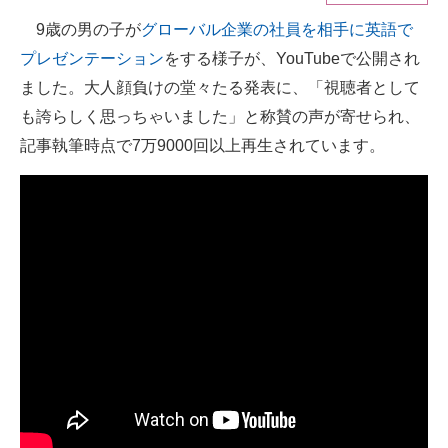
9歳の男の子が
グローバル企業の社員を相手に英語で
ITの今と未来を見通す
プレゼンテーション
をする様子が、YouTubeで公開され
スマホと通信の最新トレンド
ました。大人顔負けの堂々たる発表に、「視聴者として
も誇らしく思っちゃいました」と称賛の声が寄せられ、
進化するPCとデバイスの未来
記事執筆時点で7万9000回以上再生されています。
好きが集まる 比べて選べる
ビジネスと働き方のヒント
AI活用のいまが分かる
企業ITのトレンドを詳説
経営リーダーのコミュニティ
マーケ×ITの今がよく分かる
ITエンジニア向け専門サイト