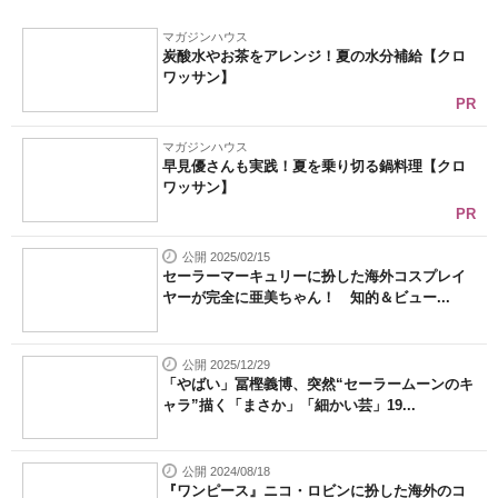
マガジンハウス
炭酸水やお茶をアレンジ！夏の水分補給【クロ
ワッサン】
PR
マガジンハウス
早見優さんも実践！夏を乗り切る鍋料理【クロ
ワッサン】
PR
公開 2025/02/15
セーラーマーキュリーに扮した海外コスプレイ
ヤーが完全に亜美ちゃん！ 知的＆ビュー...
公開 2025/12/29
「やばい」冨樫義博、突然“セーラームーンのキ
ャラ”描く「まさか」「細かい芸」19...
公開 2024/08/18
『ワンピース』ニコ・ロビンに扮した海外のコ