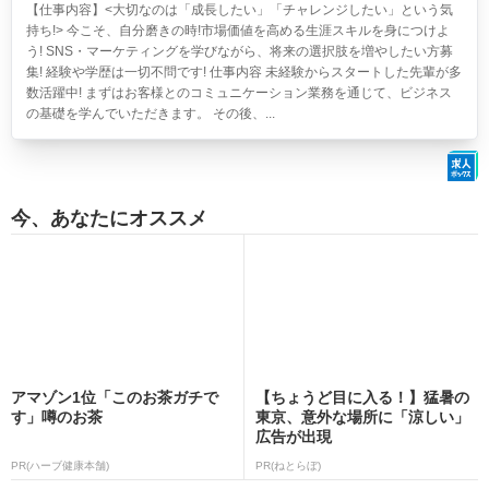
【仕事内容】<大切なのは「成長したい」「チャレンジしたい」という気
持ち!> 今こそ、自分磨きの時!市場価値を高める生涯スキルを身につけよ
う! SNS・マーケティングを学びながら、将来の選択肢を増やしたい方募
集! 経験や学歴は一切不問です! 仕事内容 未経験からスタートした先輩が多
数活躍中! まずはお客様とのコミュニケーション業務を通じて、ビジネス
の基礎を学んでいただきます。 その後、...
今、あなたにオススメ
アマゾン1位「このお茶ガチで
【ちょうど目に入る！】猛暑の
す」噂のお茶
東京、意外な場所に「涼しい」
広告が出現
PR(ハーブ健康本舗)
PR(ねとらぼ)