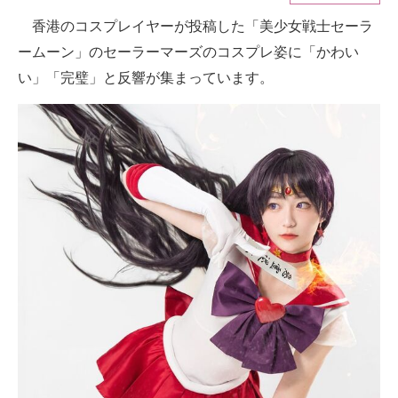
香港のコスプレイヤーが投稿した「美少女戦士セーラ
ITの今と未来を見通す
ームーン」のセーラーマーズのコスプレ姿に「かわい
スマホと通信の最新トレンド
い」「完璧」と反響が集まっています。
進化するPCとデバイスの未来
好きが集まる 比べて選べる
ビジネスと働き方のヒント
AI活用のいまが分かる
企業ITのトレンドを詳説
経営リーダーのコミュニティ
マーケ×ITの今がよく分かる
ITエンジニア向け専門サイト