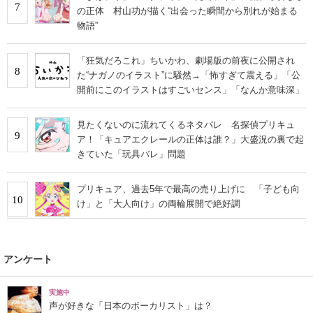
7
の正体 村山功が描く“出会った瞬間から別れが始まる
物語”
「狂気だろこれ」ちいかわ、劇場版の前夜に公開され
8
た“ナガノのイラスト”に騒然→「怖すぎて震える」「公
開前にこのイラストはすごいセンス」「なんか意味深」
見たくないのに流れてくるネタバレ 名探偵プリキュ
9
ア！「キュアエクレールの正体は誰？」大盛況の裏で起
きていた「玩具バレ」問題
プリキュア、過去5年で最高の売り上げに 「子ども向
10
け」と「大人向け」の両輪展開で絶好調
アンケート
実施中
声が好きな「日本のボーカリスト」は？