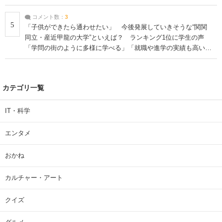
コメント数：
3
5
「子供ができたら通わせたい」 今後発展していきそうな“関関
同立・産近甲龍の大学”といえば？ ランキング1位に学生の声
「学問の街のように多様に学べる」「就職や進学の実績も高い」
| 大学 ねとらぼリサーチ
カテゴリ一覧
IT・科学
エンタメ
おかね
カルチャー・アート
クイズ