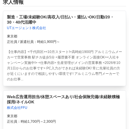
求人情報
製造・工場/未経験OK/高収入/日払い・週払いOK/日勤/20・
30・40代活躍中
UTエージェント株式会社
東京都
正社員 / 派遣社員：時給1,900円～
【仕事内容】<千代田区><10月スタート!>高時給1900円 アルミニウムメー
カーで営業事務 駅チカ徒歩5分 <履歴書不要 オンライン面接OK><入社キ
ャンペーン実施中!> <仕事内容> 生産管理がメインの営業事務 <2026年10
月1日からのお仕事です> PC入力ができれば未経験OK! 常に先輩社員の方
が近くにいますので相談しやすい環境です! アルミニウム専門メーカーで
のお仕事...
Web広告運用担当/休憩スペースあり/社会保険完備/未経験積極
採用/ネイルOK
株式会社FFU
東京都
正社員：時給1,700円～2,300円