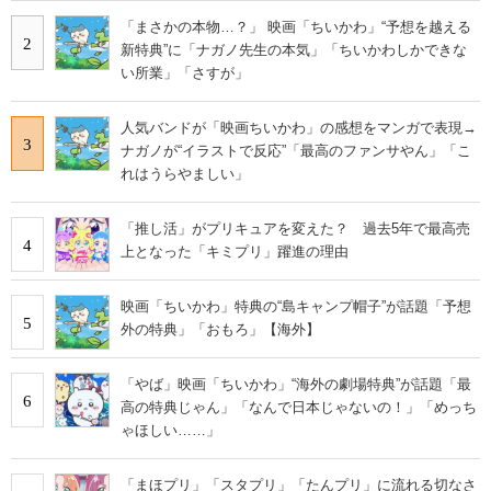
「まさかの本物…？」 映画「ちいかわ」“予想を越える
2
新特典”に「ナガノ先生の本気」「ちいかわしかできな
い所業」「さすが」
人気バンドが「映画ちいかわ」の感想をマンガで表現→
3
ナガノが“イラストで反応”「最高のファンサやん」「こ
れはうらやましい」
「推し活」がプリキュアを変えた？ 過去5年で最高売
4
上となった「キミプリ」躍進の理由
映画「ちいかわ」特典の“島キャンプ帽子”が話題「予想
5
外の特典」「おもろ」【海外】
「やば」映画「ちいかわ」“海外の劇場特典”が話題「最
6
高の特典じゃん」「なんで日本じゃないの！」「めっち
ゃほしい……」
「まほプリ」「スタプリ」「たんプリ」に流れる切なさ