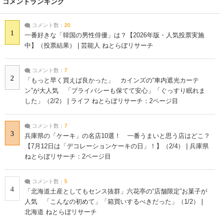
コメントランキング
コメント数：
20
1
一番好きな「韓国の男性俳優」は？【2026年版・人気投票実施
中】（投票結果） | 芸能人 ねとらぼリサーチ
コメント数：
7
2
「もっと早く買えば良かった」 カインズの“車内遮光カーテ
ン”が大人気 「プライバシーも保てて安心」「ぐっすり眠れま
した」（2/2） | ライフ ねとらぼリサーチ：2ページ目
コメント数：
7
3
兵庫県の「ケーキ」の名店10選！ 一番うまいと思う店はどこ？
【7月12日は「デコレーションケーキの日」！】（2/4） | 兵庫県
ねとらぼリサーチ：2ページ目
コメント数：
5
4
「北海道土産としてもセンス抜群」六花亭の“店舗限定”お菓子が
人気 「こんなの初めて」「箱買いするべきだった」（1/2） |
北海道 ねとらぼリサーチ