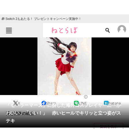
🎁 Switch 2もあたる！ プレゼントキャンペーン実施中！
ねとらぼメニュー
TOP
ニュース
エンタメ
クイズ
グルメ
地域
住まい
教育・育児
動物
リサーチ
アニメ
2024/06/23 19:00（公開）
X
Share
LINE
hatena
会員記事
「セーラーマーズ」に扮した海外コスプレイヤーに「か
わいい」「いい！」 赤いヒールでキリッと立つ姿がス
愛と情熱の戦士！
メディア
テキ
目次を表示
注目記事を集めた総合ページ