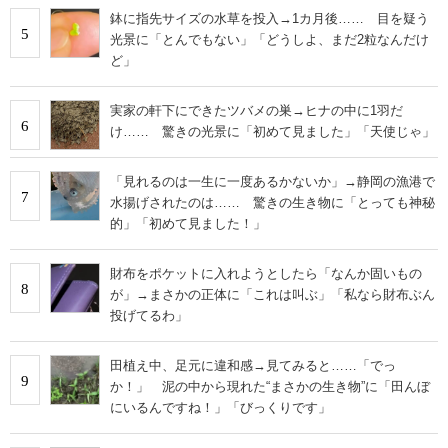
鉢に指先サイズの水草を投入→1カ月後…… 目を疑う
5
光景に「とんでもない」「どうしよ、まだ2粒なんだけ
ど」
実家の軒下にできたツバメの巣→ヒナの中に1羽だ
6
け…… 驚きの光景に「初めて見ました」「天使じゃ」
「見れるのは一生に一度あるかないか」→静岡の漁港で
7
水揚げされたのは…… 驚きの生き物に「とっても神秘
的」「初めて見ました！」
財布をポケットに入れようとしたら「なんか固いもの
8
が」→まさかの正体に「これは叫ぶ」「私なら財布ぶん
投げてるわ」
田植え中、足元に違和感→見てみると……「でっ
9
か！」 泥の中から現れた“まさかの生き物”に「田んぼ
にいるんですね！」「びっくりです」