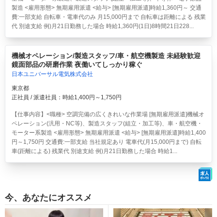
製造 <雇用形態> 無期雇用派遣 <給与> [無期雇用派遣]時給1,360円～ 交通
費:一部支給 自転車・電車代のみ 月15,000円まで 自転車は距離による 残業
代 別途支給 例)月21日勤務した場合 時給1,360円(1日)8時間21日228...
機械オペレーション/製造スタッフ/車・航空機製造 未経験歓迎
鏡面部品の研磨作業 夜働いてしっかり稼ぐ
日本ユニバーサル電気株式会社
東京都
正社員 / 派遣社員：時給1,400円～1,750円
【仕事内容】<職種> 空調完備の広くきれいな作業場 [無期雇用派遣]機械オ
ペレーション(汎用・NC等)、製造スタッフ(組立・加工等)、車・航空機・
モーター系製造 <雇用形態> 無期雇用派遣 <給与> [無期雇用派遣]時給1,400
円～1,750円 交通費:一部支給 当社規定あり 電車代(月15,000円まで) 自転
車(距離による) 残業代 別途支給 例)月21日勤務した場合 時給1...
今、あなたにオススメ