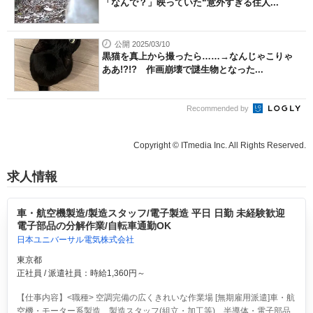
「なんで？」映っていた“意外すぎる住人...
公開 2025/03/10
黒猫を真上から撮ったら……→なんじゃこりゃ
ああ!?!? 作画崩壊で謎生物となった...
Recommended by
Copyright © ITmedia Inc. All Rights Reserved.
求人情報
車・航空機製造/製造スタッフ/電子製造 平日 日勤 未経験歓迎
電子部品の分解作業/自転車通勤OK
日本ユニバーサル電気株式会社
東京都
正社員 / 派遣社員：時給1,360円～
【仕事内容】<職種> 空調完備の広くきれいな作業場 [無期雇用派遣]車・航
空機・モーター系製造、製造スタッフ(組立・加工等)、半導体・電子部品