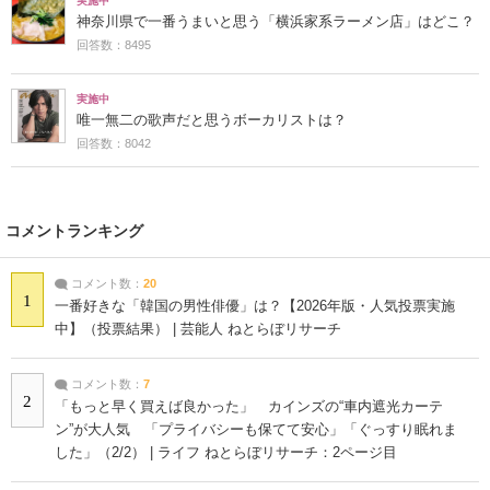
実施中
神奈川県で一番うまいと思う「横浜家系ラーメン店」はどこ？
回答数：8495
実施中
唯一無二の歌声だと思うボーカリストは？
回答数：8042
コメントランキング
コメント数：
20
1
一番好きな「韓国の男性俳優」は？【2026年版・人気投票実施
中】（投票結果） | 芸能人 ねとらぼリサーチ
コメント数：
7
2
「もっと早く買えば良かった」 カインズの“車内遮光カーテ
ン”が大人気 「プライバシーも保てて安心」「ぐっすり眠れま
した」（2/2） | ライフ ねとらぼリサーチ：2ページ目