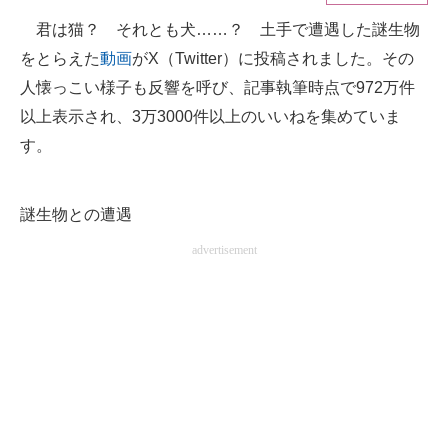
君は猫？ それとも犬……？ 土手で遭遇した謎生物
ITの今と未来を見通す
をとらえた
動画
がX（Twitter）に投稿されました。その
スマホと通信の最新トレンド
人懐っこい様子も反響を呼び、記事執筆時点で972万件
以上表示され、3万3000件以上のいいねを集めていま
進化するPCとデバイスの未来
す。
好きが集まる 比べて選べる
謎生物との遭遇
ビジネスと働き方のヒント
advertisement
AI活用のいまが分かる
企業ITのトレンドを詳説
経営リーダーのコミュニティ
マーケ×ITの今がよく分かる
ITエンジニア向け専門サイト