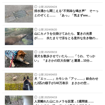
公開 2025/04/24
排水溝から聞こえる“不気味な鳴き声” そーっ
とのぞくと…… 「あっ」「気まずww...
公開 2024/06/20
山にカメラを仕掛けてみたら、驚きの光景
が…… 水たまりで涼をとる意外な生き物の
姿...
公開 2025/09/19
柴犬を散歩させていたら……「うわ、でっか
い」 “まさかの巨大生物”と遭遇→10分...
公開 2024/04/03
犬「エッ……」カモシカ「アッ……」鉢合わせ
た2匹の様子が140万表示 まさかの空...
公開 2025/04/19
人里離れた山にカメラを設置→1週間後……