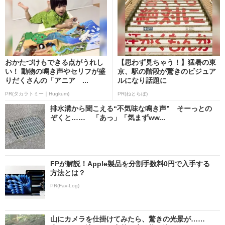
おかたづけもできる点がうれし
【思わず見ちゃう！】猛暑の東
い！ 動物の鳴き声やセリフが盛
京、駅の階段が驚きのビジュア
りだくさんの「アニア ...
ルになり話題に
PR(タカラトミー｜Hugkum)
PR(ねとらぼ)
排水溝から聞こえる“不気味な鳴き声” そーっとの
ぞくと…… 「あっ」「気まずww...
FPが解説！Apple製品を分割手数料0円で入手する
方法とは？
PR(Fav-Log)
山にカメラを仕掛けてみたら、驚きの光景が……