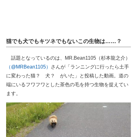
企業向けIT製品の総合サイト
IT製品の技術・比較・事例
製造業のIT導入・活用を支援
猫でも犬でもキツネでもないこの生物は……？
モノづくり技術者専門サイト
話題となっているのは、MR.Bean1105（杉本龍之介）
エレクトロニクス専門サイト
（@MRBean1105）
さんが「ランニングに行ったら土手
電子設計の基本と応用
に変わった猫？ 犬？ がいた」と投稿した動画。道の
端にいるフワフワとした茶色の毛を持つ生物を捉えてい
エネルギーの専門メディア
ます。
建設×テクノロジーの最前線
ちょっと気になるネットの話題