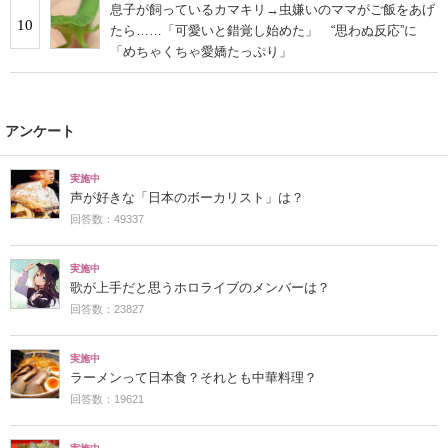
息子が飼っているカマキリ→虫嫌いのママがご飯をあげ
10
たら……「可愛いと錯覚し始めた」 “思わぬ反応”に
「めちゃくちゃ愛嬌たっぷり」
アンケート
実施中
声が好きな「日本のボーカリスト」は？
回答数：49337
実施中
歌が上手だと思うホロライブのメンバーは？
回答数：23827
実施中
ラーメンって日本食？それとも中華料理？
回答数：19621