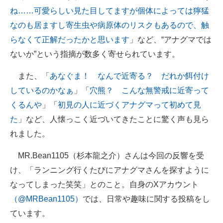
ね……可愛らしい見た目してますが個体によっては獰猛
なのも居ますし寄生虫や病原体のリスクもあるので、触
らなくて正解だったかと思います
」など、“アナグマでは
ないか”という指摘が数多く寄せられています。
また、「
あなぐま！ なんで近寄る？ だれか餌付け
しているのかなぁ
」「
穴熊？ こんな無警戒に近寄って
くるんや
」「
初見の人に近づくアナグマって初めて見
た
」など、人懐っこく近づいてきたことに驚く声も見ら
れました。
MR.Bean1105（杉本龍之介）さんは今回の反響を受
け、「ランニング行くたびにアナグマさんを探すように
なってしまった笑笑」とのこと。自身のXアカウント
（@MRBean1105）
では、日常や趣味に関する投稿をし
ています。