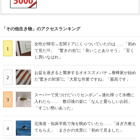
「その他生き物」のアクセスランキング
女性が帰宅→玄関ドアにくっついていたのは……「初め
1
て見た!!!」 “驚きの虫”に「良いことありそう」「宝く
じ買いなはれ」
お盆を過ぎると襲来するオオスズメバチ→養蜂家が始め
2
た“驚きの対策”に「大変な作業ですね」「最高です」
スーパーで見つけた“ハリセンボン”→連れ帰って水槽に
3
入れたら…… 数日後の姿に「なんと愛らしいお顔」
「すごい勢いあった」
北海道・知床半島で海を眺めていたら……「泳ぎ方教え
4
てもらえ」 まさかの光景に「初めて見ました」