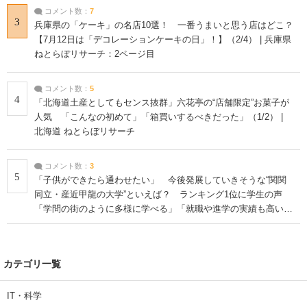
コメント数：
7
3
兵庫県の「ケーキ」の名店10選！ 一番うまいと思う店はどこ？
【7月12日は「デコレーションケーキの日」！】（2/4） | 兵庫県
ねとらぼリサーチ：2ページ目
コメント数：
5
4
「北海道土産としてもセンス抜群」六花亭の“店舗限定”お菓子が
人気 「こんなの初めて」「箱買いするべきだった」（1/2） |
北海道 ねとらぼリサーチ
コメント数：
3
5
「子供ができたら通わせたい」 今後発展していきそうな“関関
同立・産近甲龍の大学”といえば？ ランキング1位に学生の声
「学問の街のように多様に学べる」「就職や進学の実績も高い」
| 大学 ねとらぼリサーチ
カテゴリ一覧
IT・科学