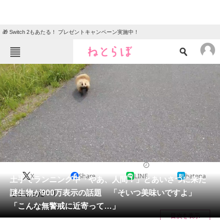
🎁 Switch 2もあたる！ プレゼントキャンペーン実施中！
ねとらぼメニュー
TOP
ニュース
エンタメ
クイズ
グルメ
地域
住まい
教育・育児
動物
リサーチ
その他生き物
2024/06/27 20:00（公開）
X
Share
LINE
hatena
会員記事
土手でランニング中「やあ、人間！」とあいさつに来た
謎生物が900万表示の話題 「そいつ美味いですよ」
もふもふだー！
メディア
「こんな無警戒に近寄って…」
目次を表示
注目記事を集めた総合ページ