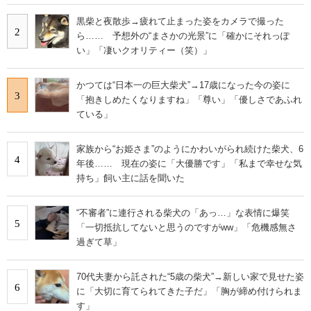
黒柴と夜散歩→疲れて止まった姿をカメラで撮った
2
ら…… 予想外の“まさかの光景”に「確かにそれっぽ
い」「凄いクオリティー（笑）」
かつては“日本一の巨大柴犬”→17歳になった今の姿に
3
「抱きしめたくなりますね」「尊い」「優しさであふれ
ている」
家族から“お姫さま”のようにかわいがられ続けた柴犬、6
4
年後…… 現在の姿に「大優勝です」「私まで幸せな気
持ち」飼い主に話を聞いた
“不審者”に連行される柴犬の「あっ…」な表情に爆笑
5
「一切抵抗してないと思うのですがww」「危機感無さ
過ぎて草」
70代夫妻から託された“5歳の柴犬”→新しい家で見せた姿
6
に「大切に育てられてきた子だ」「胸が締め付けられま
す」