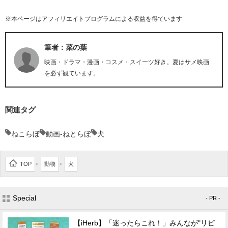
※本ページはアフィリエイトプログラムによる収益を得ています
筆者：菜の葉
映画・ドラマ・漫画・コスメ・スイーツ好き。夏はサメ映画
を必ず観ています。
関連タグ
ねこらぼ
動画-ねとらぼ
犬
TOP
動物
犬
>
>
Special
- PR -
【iHerb】「迷ったらこれ！」みんなが"リピ