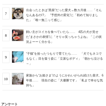
出会ったときは“黒柴”だった愛犬→数カ月後……「そん
7
なんあるの!?」 “予想外の変化”に「初めて知りまし
た」「唯一無二って感じ」
飼い主がスイカを食べていたら…… 4匹の犬が見せ
8
た“まさかの表情”に「そりゃ笑っちゃうよね」「この状
況よーーく分かる」
“子猫”を拾ったつもりで育てたら…… 「犬でもネコで
9
もなく」目を疑う姿に「立派なボディ」「朝から泣ける
～」
家族から“お姫さま”のようにかわいがられ続けた柴犬、6
10
年後…… 現在の姿に「大優勝です」「私まで幸せな気
持ち」
アンケート