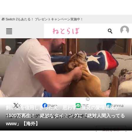
🎁 Switch 2もあたる！ プレゼントキャンペーン実施中！
ねとらぼメニュー
TOP
ニュース
エンタメ
クイズ
グルメ
地域
住まい
教育・育児
動物
リサーチ
犬
2024/06/27 12:00（公開）
X
Share
LINE
hatena
会員記事
飼い主を信用しきった犬、思わず二度見の愛情表現が
1000万再生！ 絶妙なタイミングに「絶対人間入ってる
絶妙なタイミングで倒れるところがまたすごい。
メディア
www」【海外】
目次を表示
注目記事を集めた総合ページ