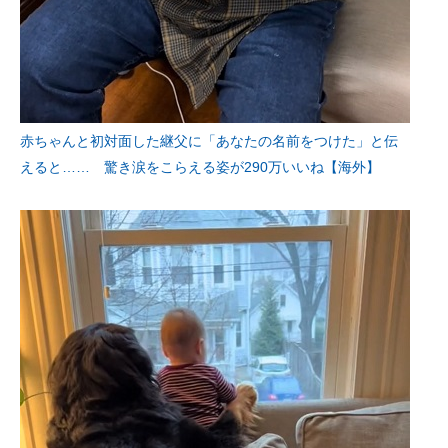
赤ちゃんと初対面した継父に「あなたの名前をつけた」と伝
えると…… 驚き涙をこらえる姿が290万いいね【海外】