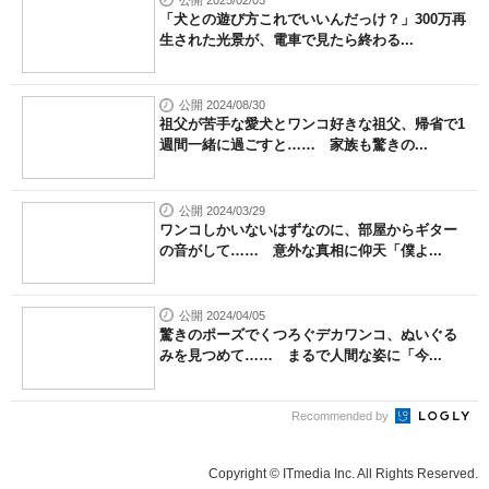
公開 2025/02/05
「犬との遊び方これでいいんだっけ？」300万再
生された光景が、電車で見たら終わる...
公開 2024/08/30
祖父が苦手な愛犬とワンコ好きな祖父、帰省で1
週間一緒に過ごすと…… 家族も驚きの...
公開 2024/03/29
ワンコしかいないはずなのに、部屋からギター
の音がして…… 意外な真相に仰天「僕よ...
公開 2024/04/05
驚きのポーズでくつろぐデカワンコ、ぬいぐる
みを見つめて…… まるで人間な姿に「今...
Recommended by
Copyright © ITmedia Inc. All Rights Reserved.