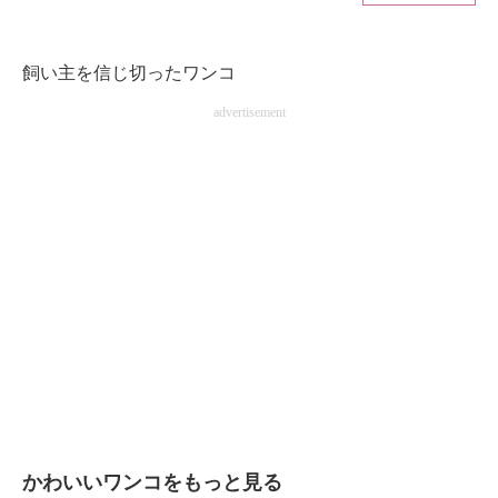
ITの今と未来を見通す
飼い主を信じ切ったワンコ
スマホと通信の最新トレンド
advertisement
進化するPCとデバイスの未来
好きが集まる 比べて選べる
ビジネスと働き方のヒント
AI活用のいまが分かる
企業ITのトレンドを詳説
経営リーダーのコミュニティ
マーケ×ITの今がよく分かる
ITエンジニア向け専門サイト
かわいいワンコをもっと見る