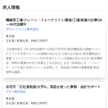
求人情報
機械系工場/クレーン・フォークリフト/製造/工場/派遣の仕事/20
～40代活躍中
UTエージェント株式会社
東京都
正社員 / 派遣社員：時給1,500円
【仕事内容】<20~40代活躍中><月収27万円可>航空機部品の運搬!フォー
クリフトや天井クレーンの資格が活かせる 人気の土日休み!
航空機部品の
運搬 フォークリフト(リーチ)や天井クレーンの資格が活かせます! 航空機部
品・材料の運搬や仕分け作業などをお任せします <具体的には…> フォー
ク・リーチ及び天井クレーンを使用して、部品及び材料の運搬業務 部品、
材料を棚及...
在宅可「正社員前提/大手G」英語を使った事務・会計サポート
アデコ株式会社
東京都
正社員 / 派遣社員：時給1,800円