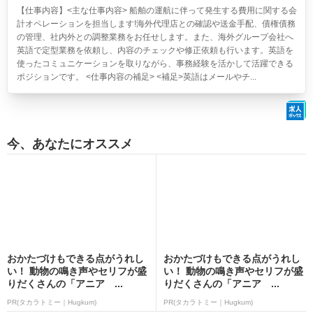
【仕事内容】<主な仕事内容> 船舶の運航に伴って発生する費用に関する会
計オペレーションを担当します!海外代理店との確認や送金手配、債権債務
の管理、社内外との調整業務をお任せします。また、海外グループ会社へ
英語で定型業務を依頼し、内容のチェックや修正依頼も行います。英語を
使ったコミュニケーションを取りながら、事務経験を活かして活躍できる
ポジションです。 <仕事内容の補足> <補足>英語はメールやチ...
今、あなたにオススメ
おかたづけもできる点がうれし
おかたづけもできる点がうれし
い！ 動物の鳴き声やセリフが盛
い！ 動物の鳴き声やセリフが盛
りだくさんの「アニア ...
りだくさんの「アニア ...
PR(タカラトミー｜Hugkum)
PR(タカラトミー｜Hugkum)