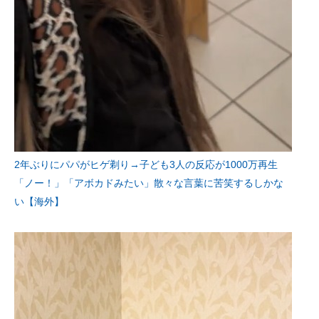
2年ぶりにパパがヒゲ剃り→子ども3人の反応が1000万再生
「ノー！」「アボカドみたい」散々な言葉に苦笑するしかな
い【海外】