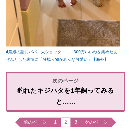
4歳娘の話にパパ、大ショック…… 300万いいねを集めたあ
ぜんとした表情に「登場人物がみんな可愛い」【海外】
釣れたキジハタを1年飼ってみる
と……
前のページ
1
2
3
次のページ