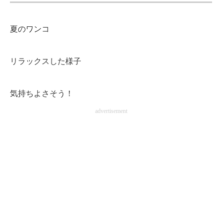
企業向けIT製品の総合サイト
夏のワンコ
IT製品の技術・比較・事例
製造業のIT導入・活用を支援
リラックスした様子
モノづくり技術者専門サイト
気持ちよさそう！
エレクトロニクス専門サイト
advertisement
電子設計の基本と応用
エネルギーの専門メディア
建設×テクノロジーの最前線
ちょっと気になるネットの話題