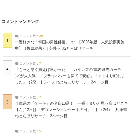
コメントランキング
コメント数：
20
1
一番好きな「韓国の男性俳優」は？【2026年版・人気投票実施
中】（投票結果） | 芸能人 ねとらぼリサーチ
コメント数：
7
2
「もっと早く買えば良かった」 カインズの“車内遮光カーテ
ン”が大人気 「プライバシーも保てて安心」「ぐっすり眠れま
した」（2/2） | ライフ ねとらぼリサーチ：2ページ目
コメント数：
7
3
兵庫県の「ケーキ」の名店10選！ 一番うまいと思う店はどこ？
【7月12日は「デコレーションケーキの日」！】（2/4） | 兵庫県
ねとらぼリサーチ：2ページ目
コメント数：
5