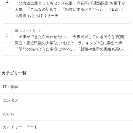
4
「北海道土産としてもセンス抜群」六花亭の“店舗限定”お菓子が
人気 「こんなの初めて」「箱買いするべきだった」（1/2） |
北海道 ねとらぼリサーチ
コメント数：
3
5
「子供ができたら通わせたい」 今後発展していきそうな“関関
同立・産近甲龍の大学”といえば？ ランキング1位に学生の声
「学問の街のように多様に学べる」「就職や進学の実績も高い」
| 大学 ねとらぼリサーチ
カテゴリ一覧
IT・科学
エンタメ
おかね
カルチャー・アート