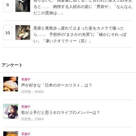
知り合いに「高倉健に似てる」と言われた柴犬→顔を見
9
ると…… 納得する人続出の姿に「男前や」「なんなん
だこの貫禄は…」
黒柴と夜散歩→疲れて止まった姿をカメラで撮った
10
ら…… 予想外の“まさかの光景”に「確かにそれっぽ
い」「凄いクオリティー（笑）」
アンケート
実施中
声が好きな「日本のボーカリスト」は？
回答数：49484
実施中
歌が上手だと思うホロライブのメンバーは？
回答数：23864
実施中