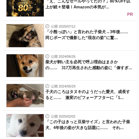
「え、こんなセールやってたの？」80％OFF以
上が続々登場！Amazonの本気が...
PR
公開 2025/07/12
「小熊っぽい」と言われた子柴犬→3年後……
同じポーズで撮影した“現在の姿”に驚...
公開 2024/06/26
柴犬が飼い主を必死で呼ぶ理由はまさか
の…… 317万再生された感動の姿に「偉すぎ...
公開 2024/05/29
子犬のころはタヌキのようだった愛犬、成長す
ると…… 激変のビフォーアフターに「1...
公開 2025/02/02
「この子はきっと豆柴サイズ」と言われた子柴
犬、4年後の姿が大きな話題に…… それ...