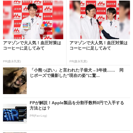
アマゾンで大人気！血圧対策は
アマゾンで大人気！血圧対策は
コーヒーに足してみて
コーヒーに足してみて
PR(森永乳業)
PR(森永乳業)
「小熊っぽい」と言われた子柴犬→3年後…… 同
じポーズで撮影した“現在の姿”に驚...
FPが解説！Apple製品を分割手数料0円で入手する
方法とは？
PR(Fav-Log)