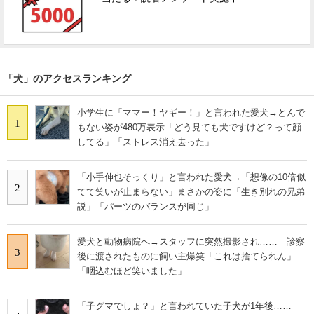
「犬」のアクセスランキング
小学生に「ママー！ヤギー！」と言われた愛犬→とんで
1
もない姿が480万表示「どう見ても犬ですけど？って顔
してる」「ストレス消え去った」
「小手伸也そっくり」と言われた愛犬→「想像の10倍似
2
てて笑いが止まらない」まさかの姿に「生き別れの兄弟
説」「パーツのバランスが同じ」
愛犬と動物病院へ→スタッフに突然撮影され…… 診察
3
後に渡されたものに飼い主爆笑「これは捨てられん」
「咽込むほど笑いました」
「子グマでしょ？」と言われていた子犬が1年後……