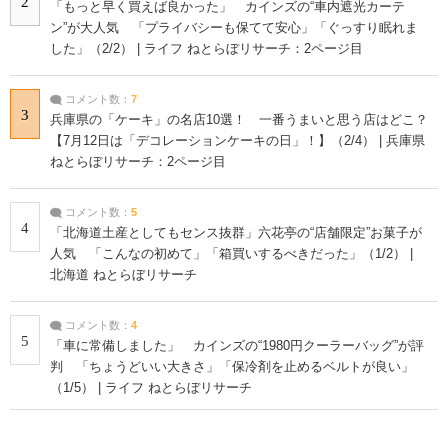
2
「もっと早く買えば良かった」 カインズの“車内遮光カーテ
ン”が大人気 「プライバシーも保てて安心」「ぐっすり眠れま
した」（2/2） | ライフ ねとらぼリサーチ：2ページ目
コメント数：
7
3
兵庫県の「ケーキ」の名店10選！ 一番うまいと思う店はどこ？
【7月12日は「デコレーションケーキの日」！】（2/4） | 兵庫県
ねとらぼリサーチ：2ページ目
コメント数：
5
4
「北海道土産としてもセンス抜群」六花亭の“店舗限定”お菓子が
人気 「こんなの初めて」「箱買いするべきだった」（1/2） |
北海道 ねとらぼリサーチ
コメント数：
4
5
「車に常備しました」 カインズの“1980円クーラーバッグ”が評
判 「ちょうどいい大きさ」「保冷剤を止めるベルトが良い」
（1/5） | ライフ ねとらぼリサーチ