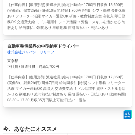
【仕事内容】[雇用形態] 派遣社員 [給与] <時給> 1780円 日収例:18,690円
(実働8h、残業2h/日) 研修10日間:時給1,700円 [特徴] シフト勤務 長期休暇
あり フリーター活躍 マイカー通勤OK 研修・教育制度充実 高収入 即日勤
務OK 交通費支給 ミドル活躍中 シニア活躍中 資格・スキルを活かせる 制
服あり 給与前払い制度あり 早朝勤務 長期 週払い・日払いあり ...
自動車整備業界の中型納車ドライバー
株式会社ジャパン・リリーフ
東京都
正社員 / 派遣社員：時給1,700円
【仕事内容】[雇用形態] 派遣社員 [給与] <時給> 1700円 日収例:17,850円
(実働8h、残業2h/日) 研修7日間:給与同条件 [特徴] シフト勤務 フリーター
活躍 マイカー通勤OK 高収入 交通費支給 ミドル活躍中 資格・スキルを活
かせる 制服あり 給与前払い制度あり 長期 週払い・日払いあり [勤務時間]
08:30～17:30 月収35万円以上可能!日払い・週払...
今、あなたにオススメ