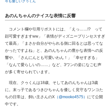
今も優しいクゥくん
あのんちゃんのナイスな表情に反響
コメント欄や引用リポストには、「えっ……!? って
顔可愛すぎますww」「表情がディズニープリンセスすぎ
て最高」「まさか自分がやられる側に回るとは思ってな
かったですよね」と、あのんちゃんの豊かな表情への反
響や、「さんにんとも可愛いわん！」「幸せすぎる」
「なんて愛らしいの……」など、3ワンの姿になごむ声
が多く寄せられています。
現在、クゥくんは18歳、そしてあのんちゃんは3歳
に。末っ子であるつきひちゃんを優しく見守るワンコた
ちの日常は、飼い主さんのX
（@mooko4575）
にて公開
中です。