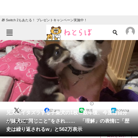
🎁 Switch 2もあたる！ プレゼントキャンペーン実施中！
ねとらぼメニュー
TOP
ニュース
エンタメ
クイズ
グルメ
地域
住まい
教育・育児
動物
リサーチ
犬
2024/07/01 18:00（公開）
X
Share
LINE
hatena
会員記事
兄犬にイタズラする子柴犬の1枚→数年後、今度は自分
が妹犬に“同じこと”をされ…… 「理解」の表情に「歴
全く同じだ〜！
メディア
史は繰り返されるw」と562万表示
目次を表示
注目記事を集めた総合ページ