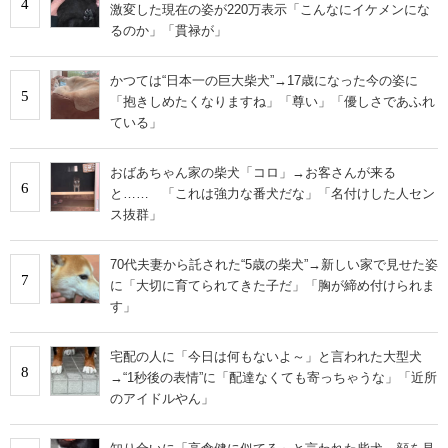
4
激変した現在の姿が220万表示「こんなにイケメンにな
るのか」「貫禄が」
かつては“日本一の巨大柴犬”→17歳になった今の姿に
5
「抱きしめたくなりますね」「尊い」「優しさであふれ
ている」
おばあちゃん家の柴犬「コロ」→お客さんが来る
6
と…… 「これは強力な番犬だな」「名付けした人セン
ス抜群」
70代夫妻から託された“5歳の柴犬”→新しい家で見せた姿
7
に「大切に育てられてきた子だ」「胸が締め付けられま
す」
宅配の人に「今日は何もないよ～」と言われた大型犬
8
→“1秒後の表情”に「配達なくても寄っちゃうな」「近所
のアイドルやん」