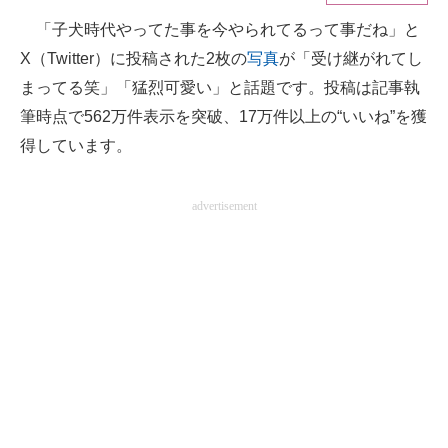
「子犬時代やってた事を今やられてるって事だね」と
ITの今と未来を見通す
X（Twitter）に投稿された2枚の
写真
が「受け継がれてし
スマホと通信の最新トレンド
まってる笑」「猛烈可愛い」と話題です。投稿は記事執
筆時点で562万件表示を突破、17万件以上の“いいね”を獲
進化するPCとデバイスの未来
得しています。
好きが集まる 比べて選べる
advertisement
ビジネスと働き方のヒント
AI活用のいまが分かる
企業ITのトレンドを詳説
経営リーダーのコミュニティ
マーケ×ITの今がよく分かる
ITエンジニア向け専門サイト