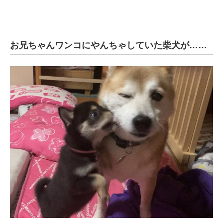
企業向けIT製品の総合サイト
IT製品の技術・比較・事例
お兄ちゃんワンコにやんちゃしていた柴犬が……
製造業のIT導入・活用を支援
モノづくり技術者専門サイト
エレクトロニクス専門サイト
電子設計の基本と応用
エネルギーの専門メディア
建設×テクノロジーの最前線
ちょっと気になるネットの話題