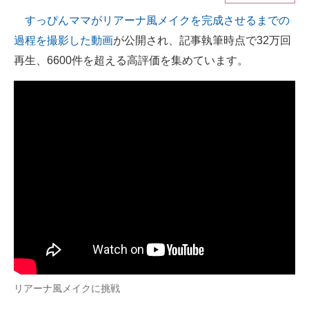
すっぴんママがリアーナ風メイクを完成させるまでの
ITの今と未来を見通す
過程を撮影した動画
が公開され、記事執筆時点で32万回
スマホと通信の最新トレンド
再生、6600件を超える高評価を集めています。
進化するPCとデバイスの未来
好きが集まる 比べて選べる
ビジネスと働き方のヒント
AI活用のいまが分かる
企業ITのトレンドを詳説
経営リーダーのコミュニティ
マーケ×ITの今がよく分かる
リアーナ風メイクに挑戦
ITエンジニア向け専門サイト