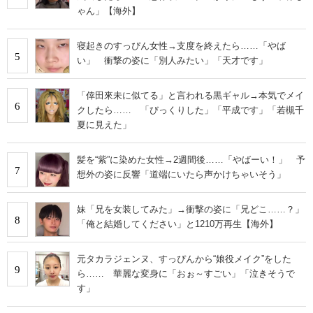
ゃん」【海外】
寝起きのすっぴん女性→支度を終えたら……「やば
5
い」 衝撃の姿に「別人みたい」「天才です」
「倖田來未に似てる」と言われる黒ギャル→本気でメイ
6
クしたら…… 「びっくりした」「平成です」「若槻千
夏に見えた」
髪を“紫”に染めた女性→2週間後……「やばーい！」 予
7
想外の姿に反響「道端にいたら声かけちゃいそう」
妹「兄を女装してみた」→衝撃の姿に「兄どこ……？」
8
「俺と結婚してください」と1210万再生【海外】
元タカラジェンヌ、すっぴんから“娘役メイク”をした
9
ら…… 華麗な変身に「おぉ～すごい」「泣きそうで
す」