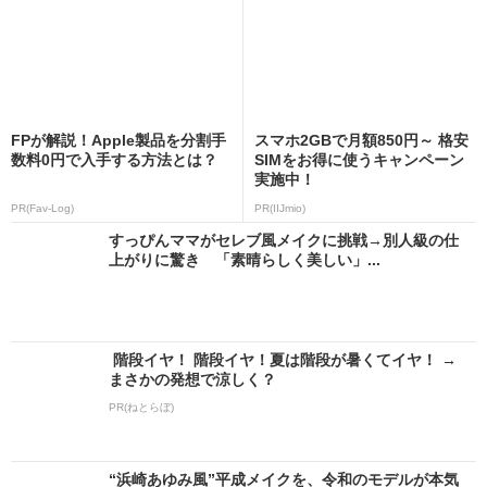
FPが解説！Apple製品を分割手
スマホ2GBで月額850円～ 格安
数料0円で入手する方法とは？
SIMをお得に使うキャンペーン
実施中！
PR(Fav-Log)
PR(IIJmio)
すっぴんママがセレブ風メイクに挑戦→別人級の仕
上がりに驚き 「素晴らしく美しい」...
階段イヤ！ 階段イヤ！夏は階段が暑くてイヤ！ →
まさかの発想で涼しく？
PR(ねとらぼ)
“浜崎あゆみ風”平成メイクを、令和のモデルが本気