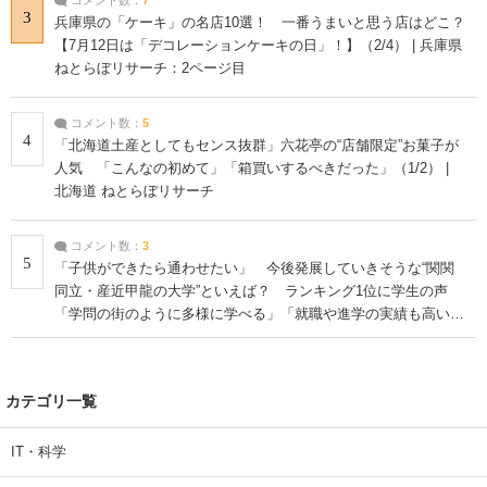
3
兵庫県の「ケーキ」の名店10選！ 一番うまいと思う店はどこ？
【7月12日は「デコレーションケーキの日」！】（2/4） | 兵庫県
ねとらぼリサーチ：2ページ目
コメント数：
5
4
「北海道土産としてもセンス抜群」六花亭の“店舗限定”お菓子が
人気 「こんなの初めて」「箱買いするべきだった」（1/2） |
北海道 ねとらぼリサーチ
コメント数：
3
5
「子供ができたら通わせたい」 今後発展していきそうな“関関
同立・産近甲龍の大学”といえば？ ランキング1位に学生の声
「学問の街のように多様に学べる」「就職や進学の実績も高い」
| 大学 ねとらぼリサーチ
カテゴリ一覧
IT・科学