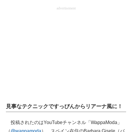
企業向けIT製品の総合サイト
advertisement
IT製品の技術・比較・事例
製造業のIT導入・活用を支援
モノづくり技術者専門サイト
エレクトロニクス専門サイト
電子設計の基本と応用
エネルギーの専門メディア
建設×テクノロジーの最前線
見事なテクニックですっぴんからリアーナ風に！
ちょっと気になるネットの話題
投稿されたのはYouTubeチャンネル「WappaModa」
（
@wappamoda
）。スペイン在住のBarbara Gisele（バ