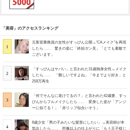
「美容」のアクセスランキング
元客室乗務員の女性がすっぴん公開→“CAメイク”を再現
1
したら…… 驚きの姿に「終始ガン見」「とても素敵で
ございます」
「すっぴんはヤバい」と言われた31歳独身女性→メイク
2
したら…… 「難しいですよね」「今までより好き」と
259万再生
「何でそんなに老けてるの？」と言われた42歳妻、すっ
3
ぴんからフルメイクしたら…… 変身した姿が「アンジ
ーに似てる！」「赤リップ似合いそう」
8歳少女「男の子みたいな髪形にしたい」→美容師が本
4
気出したら…… 想像以上の仕上がりに「もう王子様じ