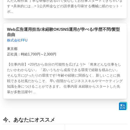
んたん軽作業 丁寧な研修があるので安心してお仕事スタートできちゃいま
す <具体的には…> 1公共料金などの請求書を印刷する機械に紙のセット・
ボ...
Web広告運用担当/未経験OK/SNS運用が学べる/学歴不問/髪型
自由
株式会社FFU
東京都
正社員：時給1,700円～2,300円
【仕事内容】<20代から自分の可能性を広げよう!> 「将来どんな仕事をし
たいかわからない」 「若いうちから成長できる環境で経験を積みたい」
そんな方にぴったりの環境です! 年齢や経験に関係なく、新しいことに挑
戦できる社風だからこそ、 早い段階からビジネススキルやマーケティング
知識を身につけることができます。 仕事内容 未経験からスタートした先
輩が多数活躍中! ...
今、あなたにオススメ