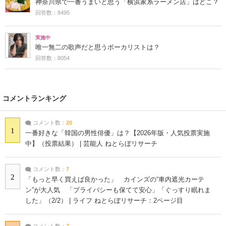
神奈川県で一番うまいと思う「横浜家系ラーメン店」はどこ？
回答数：8495
実施中
唯一無二の歌声だと思うボーカリストは？
回答数：8054
コメントランキング
コメント数：
20
1
一番好きな「韓国の男性俳優」は？【2026年版・人気投票実施
中】（投票結果） | 芸能人 ねとらぼリサーチ
コメント数：
7
2
「もっと早く買えば良かった」 カインズの“車内遮光カーテ
ン”が大人気 「プライバシーも保てて安心」「ぐっすり眠れま
した」（2/2） | ライフ ねとらぼリサーチ：2ページ目
コメント数：
7