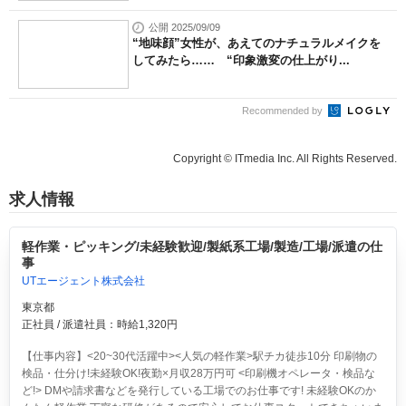
公開 2025/09/09
“地味顔”女性が、あえてのナチュラルメイクを
してみたら…… “印象激変の仕上がり...
Recommended by
Copyright © ITmedia Inc. All Rights Reserved.
求人情報
軽作業・ピッキング/未経験歓迎/製紙系工場/製造/工場/派遣の仕
事
UTエージェント株式会社
東京都
正社員 / 派遣社員：時給1,320円
【仕事内容】<20~30代活躍中><人気の軽作業>駅チカ徒歩10分 印刷物の
検品・仕分け!未経験OK!夜勤×月収28万円可
<印刷機オペレータ・検品な
ど!> DMや請求書などを発行している工場でのお仕事です! 未経験OKのか