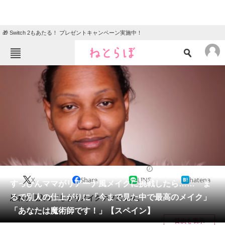
🎁 Switch 2もあたる！ プレゼントキャンペーン実施中！
ねとらぼメニュー
TOP
ニュース
エンタメ
クイズ
グルメ
地域
住まい
教育・育児
動物
リサーチ
美容
2024/07/10 18:30（公開）
X
Share
LINE
hatena
会員記事
すっぴんママがリアーナ風メイクに挑戦したら…… ま
るで別人の仕上がりに「今まで見た中で最高のメイク」
思わず見入ってしまうメイクテクニック。
メディア
「あなたは魔術師です！」【スペイン】
目次を表示
注目記事を集めた総合ページ